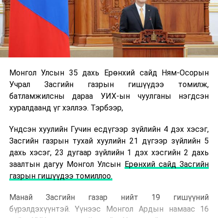
Монгол Улсын 35 дахь Ерөнхий сайд Ням-Осорын
Учрал Засгийн газрын гишүүдээ томилж,
батламжилсны дараа УИХ-ын чуулганы нэгдсэн
хуралдаанд үг хэллээ. Тэрбээр,
Үндсэн хуулийн Гучин есдүгээр зүйлийн 4 дэх хэсэг,
Засгийн газрын тухай хуулийн 21 дүгээр зүйлийн 5
дахь хэсэг, 23 дугаар зүйлийн 1 дэх хэсгийн 2 дахь
заалтын дагуу Монгол Улсын
Ерөнхий сайд Засгийн
газрын гишүүдээ томиллоо.
Манай Засгийн газар нийт 19 гишүүний
бүрэлдэхүүнтэй. Үүнээс Монгол Ардын намаас 16