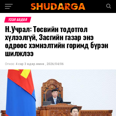
ҮЗЭЛ БОДОЛ
Н.Учрал: Төсвийн тодотгол
хүлээлгүй, Засгийн газар энэ
өдрөөс хэмнэлтийн горимд бүрэн
шилжлээ
Огноо:
4 сар 3 өдөр.өмнө
,
2026/04/06