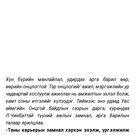
дахин хэлээд, гагцхүү тасалдал, хомсдол үүсгэхгүйн
төлөө хичээн ажиллах болно. Монгол Улс дэлхийг
нөмөрсөн цар тахлын үеийг туулсан шигээ түлш
шатахуун, эрчим хүчний хямралыг сөрөх цаг эхэллээ.
Ерөнхий сайдын онцгой бүрэн эрхийнхээ дагуу
Засгийн газрын бүтэц, бүрэлдэхүүнийг
тодорхойлохдоо дараах хоёр үндэслэлийг харгалзан
тооцлоо.
Бидэнд сандал суудал биш санал шийдэл хэрэгтэй.
Нүүдэл суудал, байр сав, албан бланк, тамга тэмдэг
Хүн бүрийн манлайлал, удирдах арга барил өөр,
солих нь хэдэн арван тэрбум болно. Хэдэн сайд
өөрийн онцлогтой. Тэр онцлогийг ажил, мэргэжлийн ур
цөөллөө гээд мөнгө хэмнэх биш илүү төлнө. Нэг
чадвартай хослуулж ажиллах нь амжилтын эхлэл болж,
сайд цомхотгоход дагаад төрийн албан хаагчид ажил
хамт олны итгэлийг хүлээдэг. Тиймээс энэ удаад Увс
төрөлгүй болно. Шүүхийн олон зуун хэрэг маргаан
аймгийн Онцгой байдлын газрын дарга, хурандаа
үүснэ, татвар төлөгчдийн мөнгөөр хохирлыг нь
Л.Чинбаттай түүний ажлын замнал, арга барилын
барагдуулна. Төсөв мөнгө, эд хөрөнгө, дунд нь
талаар ярилцлаа.
үрэгдэж завшигдах, тамга тэмдэг солигдох гэх
-Таны карьерын замнал хэрхэн эхэлж, үргэлжилж