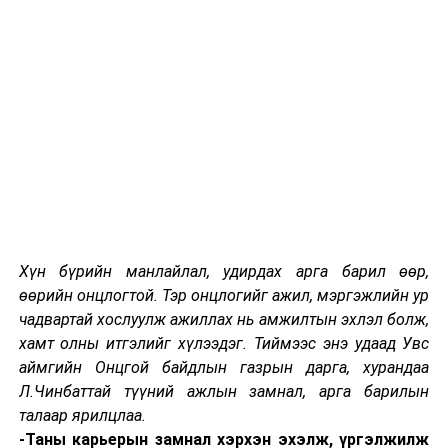
тусгаар тогтнолоо эдийн засгийн тусгаар тогтнолоор
дархлахыг хувиран өөрчлөгдөж буй дэлхийн нөхцөл
байдал Та биднээс шаардаж байна. Дэлхийн цаг
төрийн хурцадмал нөхцөл байдал, сорилтуудын өмнө
нам, бүлгээрээ талцан хуваагдах бус гагцхүү улс
орны эрх ашиг, шударга ёсон дээр суурилан
эвлэлдэн нэгдэхийг цаг үе Та биднээс шаардаж
байна.
Гуравдугаарт,
ардчилсан парламентын дархлаа
парламентын танхимаасаа эхлэн батжин бэхжиж
байх учиртай. Улсын Их Хурлын танхимаас хулгайч
Хүн бүрийн манлайлал, удирдах арга барил өөр,
биш хууль төрж байх ёстой гэдэг үгээ дахин давтан
өөрийн онцлогтой. Тэр онцлогийг ажил, мэргэжлийн ур
хэлэхийг хүсэж байна. Үндсэн хуульд өргөсөн
чадвартай хослуулж ажиллах нь амжилтын эхлэл болж,
тангарагтаа үнэнч байж “Биеэ засаад гэрээ зас, гэрээ
хамт олны итгэлийг хүлээдэг. Тиймээс энэ удаад Увс
засаад төрөө зас” хэмээх өв сургаалыг санаж, үлгэр
аймгийн Онцгой байдлын газрын дарга, хурандаа
дуурайлал үзүүлэхийг ардчилсан төрийн жинхэнэ
Л.Чинбаттай түүний ажлын замнал, арга барилын
эзэд, эх булаг нь болсон ард түмэн Та биднээс
талаар ярилцлаа.
шаардаж байна. Иргэнээсээ илүү тусгай дархан эрх
-Таны карьерын замнал хэрхэн эхэлж, үргэлжилж