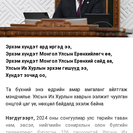
Эрхэм хүндэт ард иргэд ээ,
Эрхэм хүндэт Монгол Улсын Ерөнхийлөгч өө,
Эрхэм хүндэт Монгол Улсын Ерөнхий сайд аа,
Улсын Их Хурлын эрхэм гишүүд ээ,
Хүндэт зочид оо,
Та бүхний энэ өдрийн амар амгаланг айлтгаж
мэндчилье. Улсын Их Хурлын хаврын ээлжит чуулган
онцгой цаг үе, нөхцөл байдалд эхэлж байна.
Нэгдүгээрт,
2024 оны сонгуулиар улс төрийн таван
нам, эвсэл, нийгмийн сонирхлын олон бүлгийн
төлөөллөөс бүрдсэн 126 гишүүнтэй Улсын Их