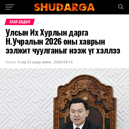
ҮЗЭЛ БОДОЛ
Улсын Их Хурлын дарга
Н.Учралын 2026 оны хаврын
ээлжит чуулганыг нээж үг хэллээ
Огноо:
4 сар 23 өдөр.өмнө
,
2026/03/16