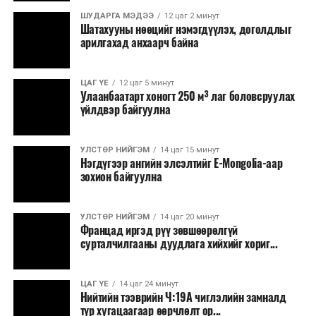
ШУДАРГА МЭДЭЭ
12 цаг 2 минут
Шатахууны нөөцийг нэмэгдүүлэх, доголдлыг
арилгахад анхаарч байна
ЦАГ ҮЕ
12 цаг 5 минут
Улаанбаатарт хоногт 250 м³ лаг боловсруулах
үйлдвэр байгуулна
УЛСТӨР НИЙГЭМ
14 цаг 15 минут
Нэгдүгээр ангийн элсэлтийг E-Mongolia-аар
зохион байгуулна
УЛСТӨР НИЙГЭМ
14 цаг 20 минут
Францад иргэд рүү зөвшөөрөлгүй
сурталчилгааны дуудлага хийхийг хориг...
ЦАГ ҮЕ
14 цаг 24 минут
Нийтийн тээврийн Ч:19А чиглэлийн замналд
түр хугацаагаар өөрчлөлт ор...