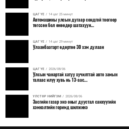
ЦАГ ҮЕ
14 цаг 25 минут
Автомашины улсын дугаар сондгой тоогоор
төгссөн бол өнөөдөр шатахуун...
ЦАГ ҮЕ
14 цаг 29 минут
Улаанбаатарт өдөртөө 30 хэм дулаан
ЦАГ ҮЕ
2026/08/06
Улсын чанартай хатуу хучилттай авто замын
талаас илүү хувь нь 13-аас...
УЛСТӨР НИЙГЭМ
2026/08/06
Засгийн газар энэ оныг дуустал санхүүгийн
хэмнэлтийн горимд шилжинэ