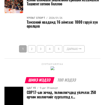
Ташкент хотноо боллоо
УРЛАГ СПОРТ
2026/01/26
Тэмээний наадамд 16 аймгаас 1000 гаруй хүн
оролцов
1
2
3
4
5
ДАРААХ
СУРТАЛЧИЛГАА
ШИНЭ МЭДЭЭ
ТОП МЭДЭЭ
ЦАГ ҮЕ
9 цаг 39 минут
COP17-ын зочид, төлөөлөгчдөд үйлчлэх 250
орчим жолоочийг сургалтад х...