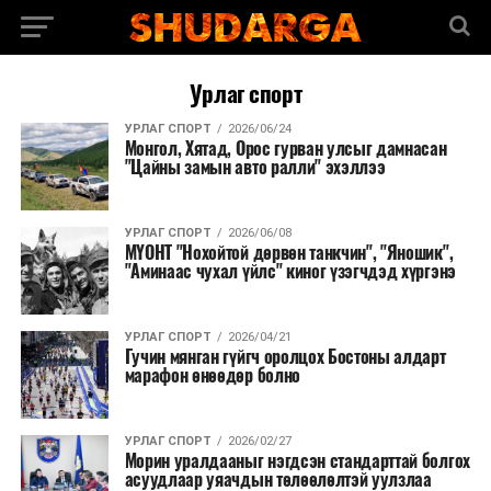
Урлаг спорт
УРЛАГ СПОРТ
2026/06/24
Монгол, Хятад, Орос гурван улсыг дамнасан
"Цайны замын авто ралли" эхэллээ
УРЛАГ СПОРТ
2026/06/08
МҮОНТ "Нохойтой дөрвөн танкчин", "Яношик",
"Аминаас чухал үйлс" киног үзэгчдэд хүргэнэ
УРЛАГ СПОРТ
2026/04/21
Гучин мянган гүйгч оролцох Бостоны алдарт
марафон өнөөдөр болно
УРЛАГ СПОРТ
2026/02/27
Морин уралдааныг нэгдсэн стандарттай болгох
асуудлаар уяачдын төлөөлөлтэй уулзлаа