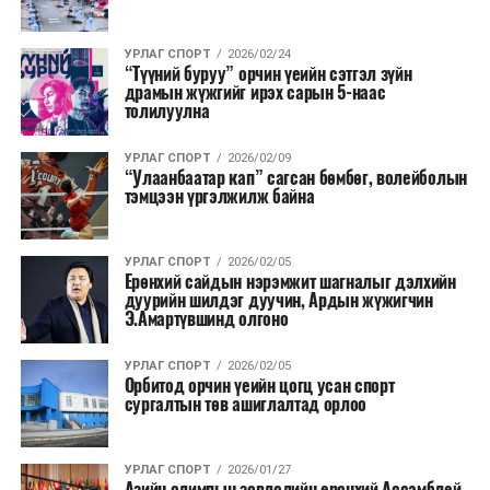
УРЛАГ СПОРТ
2026/02/24
“Түүний буруу” орчин үеийн сэтгэл зүйн
драмын жүжгийг ирэх сарын 5-наас
толилуулна
УРЛАГ СПОРТ
2026/02/09
“Улаанбаатар кап” сагсан бөмбөг, волейболын
тэмцээн үргэлжилж байна
УРЛАГ СПОРТ
2026/02/05
Ерөнхий сайдын нэрэмжит шагналыг дэлхийн
дуурийн шилдэг дуучин, Ардын жүжигчин
Э.Амартүвшинд олгоно
УРЛАГ СПОРТ
2026/02/05
Орбитод орчин үеийн цогц усан спорт
сургалтын төв ашиглалтад орлоо
УРЛАГ СПОРТ
2026/01/27
Азийн олимпын зөвлөлийн ерөнхий Ассамблей