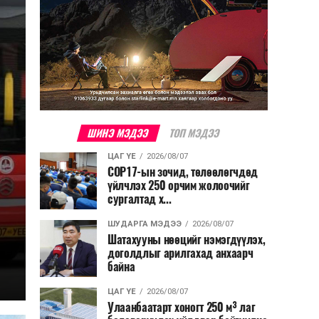
ШИНЭ МЭДЭЭ
ТОП МЭДЭЭ
ЦАГ ҮЕ
2026/08/07
COP17-ын зочид, төлөөлөгчдөд
үйлчлэх 250 орчим жолоочийг
сургалтад х...
ШУДАРГА МЭДЭЭ
2026/08/07
Шатахууны нөөцийг нэмэгдүүлэх,
доголдлыг арилгахад анхаарч
байна
ЦАГ ҮЕ
2026/08/07
Улаанбаатарт хоногт 250 м³ лаг