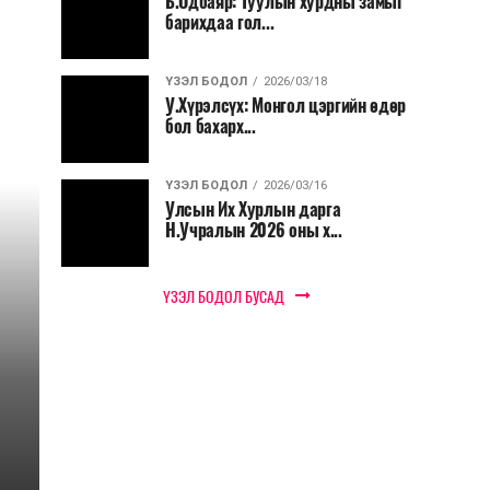
Б.Одбаяр: Туулын хурдны замыг
барихдаа гол...
ҮЗЭЛ БОДОЛ
2026/03/18
У.Хүрэлсүх: Монгол цэргийн өдөр
бол бахарх...
ҮЗЭЛ БОДОЛ
2026/03/16
Улсын Их Хурлын дарга
Н.Учралын 2026 оны х...
ҮЗЭЛ БОДОЛ БУСАД