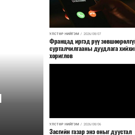
УЛСТӨР НИЙГЭМ
2026/08/07
Францад иргэд рүү зөвшөөрөлгү
сурталчилгааны дуудлага хийхи
хориглов
н
УЛСТӨР НИЙГЭМ
2026/08/06
Засгийн газар энэ оныг дуустал