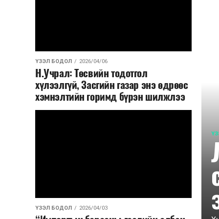
ҮЗЭЛ БОДОЛ
2026/04/06
Н.Учрал: Төсвийн тодотгол
хүлээлгүй, Засгийн газар энэ өдрөөс
хэмнэлтийн горимд бүрэн шилжлээ
ҮЗ
ҮЗЭЛ БОДОЛ
2026/04/03