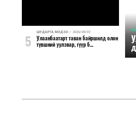
ЦА
ШУДАРГА МЭДЭЭ
2026/08/03
У
Улаанбаатарт таван байршилд олон
түвшний уулзвар, гүүр б...
д