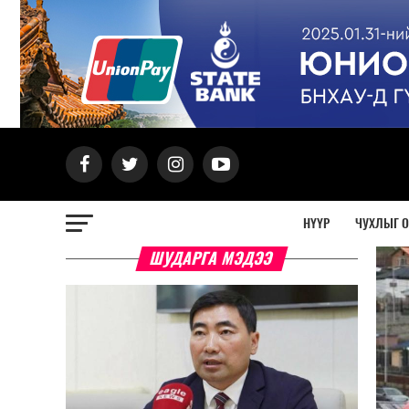
НҮҮР
ЧУХЛЫГ 
ШУДАРГА МЭДЭЭ