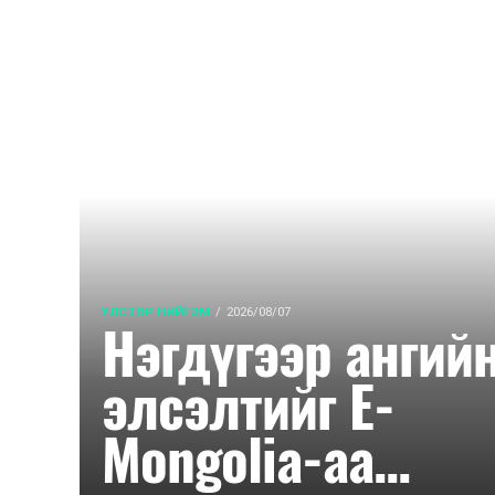
УЛСТӨР НИЙГЭМ
2026/08/07
Нэгдүгээр ангий
элсэлтийг E-
Mongolia-аа...