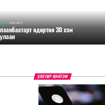
Г ҮЕ
2026/08/07
лаанбаатарт өдөртөө 30 хэм
улаан
УЛСТӨР НИЙГЭМ