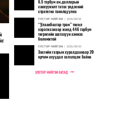
6.5 тэрбум ам.долларын
санхүүжилт татах үндэсний
стратегиа танилцуулна
УЛСТӨР НИЙГЭМ
2026/08/06
“Улаанбаатар трам” төсөл
хэрэгжсэнээр жилд 446 тэрбум
й
төгрөгийн шатахуун хэмнэх
боломжтой
йг
УЛСТӨР НИЙГЭМ
2026/08/05
Засгийн газрын хуралдаанаар 20
орчим асуудал хэлэлцэж байна
УЛСТӨР НИЙГЭМ БУСАД