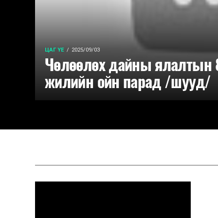
ЦАГ ҮЕ
2025/09/03
Чөлөөлөх дайны ялалтын 
жилийн ойн парад /шууд/