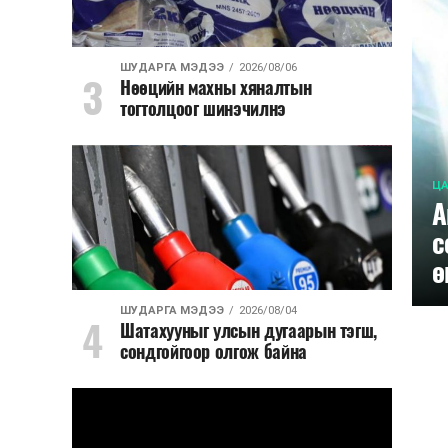
ШУДАРГА МЭДЭЭ
2026/08/06
Нөөцийн махны хяналтын
тогтолцоог шинэчилнэ
ЦА
А
с
ө
ШУДАРГА МЭДЭЭ
2026/08/04
Шатахууныг улсын дугаарын тэгш,
сондгойгоор олгож байна