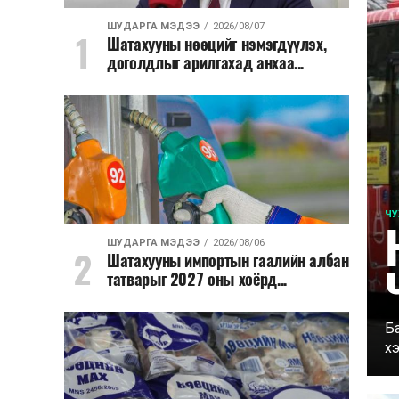
ШУДАРГА МЭДЭЭ
2026/08/07
Шатахууны нөөцийг нэмэгдүүлэх,
доголдлыг арилгахад анхаа...
ЧУ
ШУДАРГА МЭДЭЭ
2026/08/06
Шатахууны импортын гаалийн албан
Ч
татварыг 2027 оны хоёрд...
Б
хэ