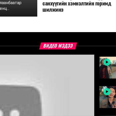
санхүүгийн хэмнэлтийн горимд
Улаанбаатар
шилжинэ
нц...
ВИДЕО МЭДЭЭ