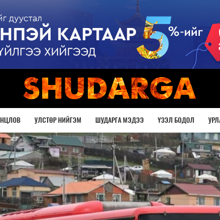
ОНЦЛОВ
УЛСТӨР НИЙГЭМ
ШУДАРГА МЭДЭЭ
ҮЗЭЛ БОДОЛ
УРЛ