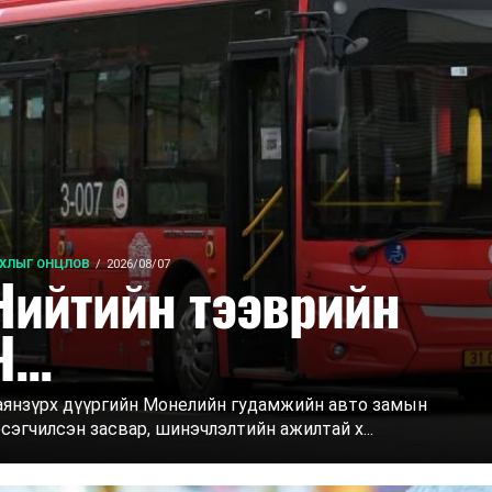
ХЛЫГ ОНЦЛОВ
2026/08/07
Нийтийн тээврийн
...
аянзүрх дүүргийн Монелийн гудамжийн авто замын
сэгчилсэн засвар, шинэчлэлтийн ажилтай х...