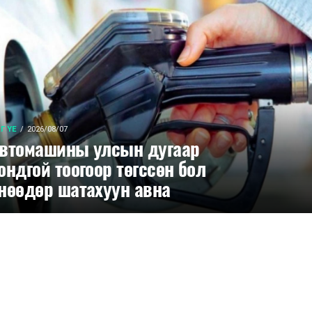
Г ҮЕ
2026/08/07
втомашины улсын дугаар
ондгой тоогоор төгссөн бол
нөөдөр шатахуун авна