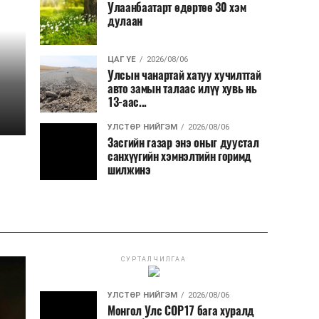
Улаанбаатарт өдөртөө 30 хэм
дулаан
ЦАГ ҮЕ
2026/08/06
Улсын чанартай хатуу хучилттай
авто замын талаас илүү хувь нь
13-аас...
УЛСТӨР НИЙГЭМ
2026/08/06
Засгийн газар энэ оныг дуустал
санхүүгийн хэмнэлтийн горимд
шилжинэ
СУРТАЛЧИЛГАА
УЛСТӨР НИЙГЭМ
2026/08/06
Монгол Улс COP17 бага хуралд