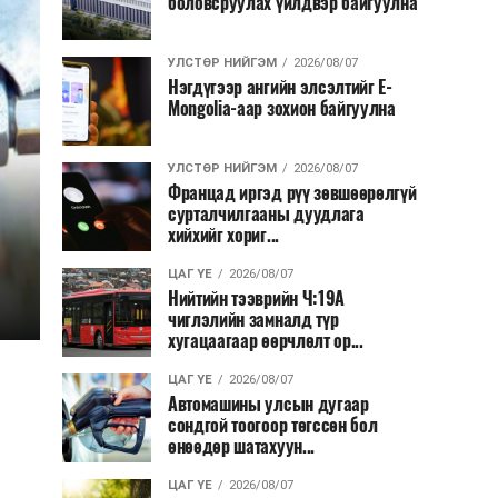
боловсруулах үйлдвэр байгуулна
УЛСТӨР НИЙГЭМ
2026/08/07
Нэгдүгээр ангийн элсэлтийг E-
Mongolia-аар зохион байгуулна
УЛСТӨР НИЙГЭМ
2026/08/07
Францад иргэд рүү зөвшөөрөлгүй
сурталчилгааны дуудлага
хийхийг хориг...
ЦАГ ҮЕ
2026/08/07
Нийтийн тээврийн Ч:19А
чиглэлийн замналд түр
хугацаагаар өөрчлөлт ор...
ЦАГ ҮЕ
2026/08/07
Автомашины улсын дугаар
сондгой тоогоор төгссөн бол
өнөөдөр шатахуун...
ЦАГ ҮЕ
2026/08/07