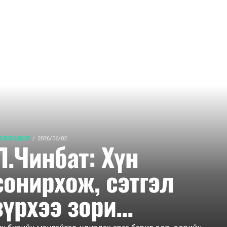
ЭЛ БОДОЛ
2026/06/02
Л.Чинбат: Хүн
сонирхож, сэтгэл
зүрхээ зори...