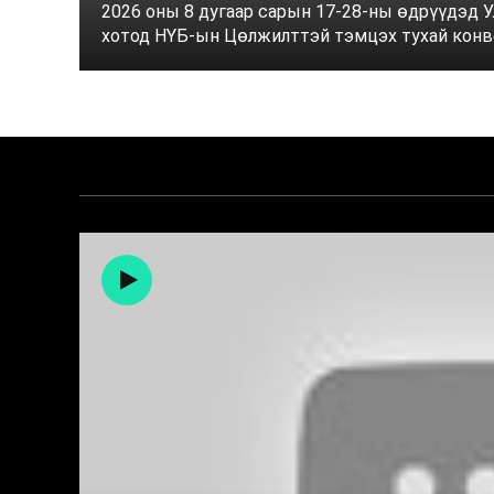
2026 оны 8 дугаар сарын 17-28-ны өдрүүдэд 
хотод НҮБ-ын Цөлжилттэй тэмцэх тухай конве