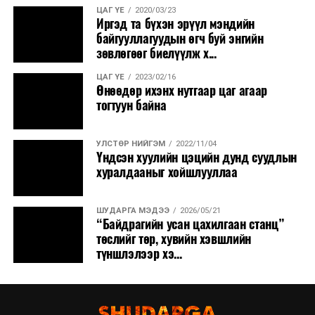
ЦАГ ҮЕ
2020/03/23
Иргэд та бүхэн эрүүл мэндийн
байгууллагуудын өгч буй энгийн
зөвлөгөөг биелүүлж х...
ЦАГ ҮЕ
2023/02/16
Өнөөдөр ихэнх нутгаар цаг агаар
тогтуун байна
УЛСТӨР НИЙГЭМ
2022/11/04
Үндсэн хуулийн цэцийн дунд суудлын
хуралдааныг хойшлууллаа
ШУДАРГА МЭДЭЭ
2026/05/21
“Байдрагийн усан цахилгаан станц”
төслийг төр, хувийн хэвшлийн
түншлэлээр хэ...