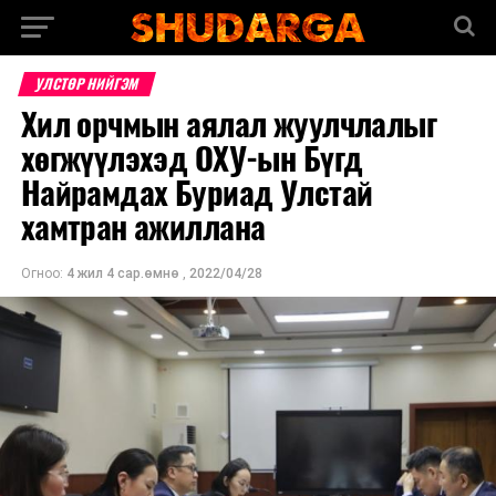
УЛСТӨР НИЙГЭМ
Хил орчмын аялал жуулчлалыг
хөгжүүлэхэд ОХУ-ын Бүгд
Найрамдах Буриад Улстай
хамтран ажиллана
Огноо:
4 жил 4 сар.өмнө
,
2022/04/28