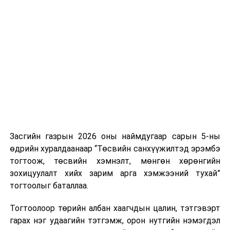
Хуулийг зөрчиж дуудлага хийсэн хувь хүнийг нэг
дуудлага тутамд 75 мянга хүртэлх евро, аж ахуйн
нэгжийг 375 мянга хүртэлх еврогоор торгох
боломжтой. Харин хэрэглэгч өөрөө зөвшөөрсөн,
эсвэл тухайн компанитай өмнө нь гэрээний
харилцаатай бөгөөд шинэ үйлчилгээ санал болгож
буй тохиолдолд хориг үйлчлэхгүй. Иргэд
зөвшөөрөлгүй дуудлагын талаар төрийн цахим
хуудсаар мэдээлэх боломжтой.
Засгийн газрын 2026 оны наймдугаар сарын 5-ны
Шинэ хууль Францын зах зээлд үйлчилдэг гадаадын
өдрийн хуралдаанаар “Төсвийн санхүүжилтэд эрэмбэ
дуудлагын төвүүдэд нөлөөлөхөөр байна. Тухайлбал,
тогтоож, төсвийн хэмнэлт, мөнгөн хөрөнгийн
Мароккогийн дуудлагын төвүүдийн орлогын 80 гаруй
зохицуулалт хийх зарим арга хэмжээний тухай”
хувь Францын зах зээлээс бүрддэг бөгөөд тус улсын
тогтоолыг баталлаа.
40–50 мянган ажлын байр эрсдэлд орж болзошгүйг
Мароккогийн хөдөлмөр эрхлэлтийн сайд мэдэгджээ.
Тогтоолоор төрийн албан хаагчдын цалин, тэтгэвэрт
гарах нэг удаагийн тэтгэмж, орон нутгийн нэмэгдэл