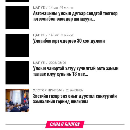
үргэлжилнэ гэж Ерөнхий сайд Н.Учрал онцоллоо.
ЦАГ ҮЕ
14 цаг 49 минут
Автомашины улсын дугаар сондгой тоогоор
Мөн бүх шатны төсвийн ерөнхийлөн захирагч нарт
төгссөн бол өнөөдөр шатахуун...
салбар бүрдээ урсгал зардлыг 20 хувиар бууруулах,
нөхөн томилгоо хийхгүй байх, аялал, амралт, зугаалга,
ЦАГ ҮЕ
14 цаг 53 минут
хамт олны урлаг, спортын арга хэмжээг зохион
Улаанбаатарт өдөртөө 30 хэм дулаан
байгуулахгүй байх, төрийн албанд шинэ орон тоо бий
болгохгүй байх, эрчим хүчний хэрэглээг хэмнэх, хурал,
сургалтыг цахим хэлбэрт шилжүүлэх, төрийн албан
ЦАГ ҮЕ
2026/08/06
хаагчдыг зарим өдрүүдэд цахимаар ажиллуулах арга
Улсын чанартай хатуу хучилттай авто замын
хэмжээг үргэлжлүүлэхийг үүрэг болголоо.
талаас илүү хувь нь 13-аас...
Төсвийн сахилга бат сайжирч, эдийн засгийн нөхцөл
УЛСТӨР НИЙГЭМ
2026/08/06
байдал хэвийн болсон тохиолдолд эдгээр
Засгийн газар энэ оныг дуустал санхүүгийн
хязгаарлалтыг үе шаттайгаар сулруулах юм.
хэмнэлтийн горимд шилжинэ
САНАЛ БОЛГОХ