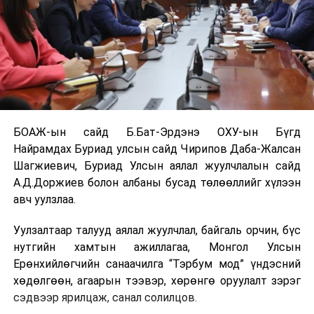
БОАЖ-ын сайд Б.Бат-Эрдэнэ ОХУ-ын Бүгд
Найрамдах Буриад улсын сайд Чирипов Даба-Жалсан
Шагжиевич, Буриад Улсын аялал жуулчлалын сайд
А.Д.Доржиев болон албаны бусад төлөөллийг хүлээн
авч уулзлаа.
Уулзалтаар талууд аялал жуулчлал, байгаль орчин, бүс
нутгийн хамтын ажиллагаа, Монгол Улсын
Ерөнхийлөгчийн санаачилга “Тэрбум мод” үндэсний
хөдөлгөөн, агаарын тээвэр, хөрөнгө оруулалт зэрэг
сэдвээр ярилцаж, санал солилцов.