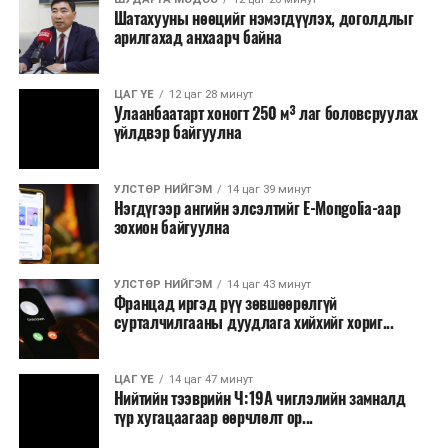
Шатахууны нөөцийг нэмэгдүүлэх, доголдлыг
тушаалтны томилолтоос бусад гадаад
арилгахад анхаарч байна
томилолт, гадаадын зочин хүлээн авах зардал;
Зайлшгүй шаардлагагүй тоног төхөөрөмж,
ЦАГ ҮЕ
12 цаг 28 минут
тавилга, автомашин худалдан авах;
Улаанбаатарт хоногт 250 м³ лаг боловсруулах
үйлдвэр байгуулна
Батлан хамгаалах, хууль зүйн салбараас бусад
сургалт, дадлага;
УЛСТӨР НИЙГЭМ
14 цаг 39 минут
Хуулиар заавал мэдээлэхээс бусад кино,
Нэгдүгээр ангийн элсэлтийг E-Mongolia-аар
контент, хэвлэлийн зардал;
зохион байгуулна
Заавал олгохоос бусад тэтгэмж, урамшуулал.
УЛСТӨР НИЙГЭМ
14 цаг 43 минут
Санхүүгийн хэмнэлтийн горимыг 2026 оны
Францад иргэд рүү зөвшөөрөлгүй
арванхоёрдугаар сарын 31 хүртэл мөрдөнө. Харин
сурталчилгааны дуудлага хийхийг хориг...
эрүүл мэндийн салбар уг хэмнэлтийн горимд
хамрагдахгүй бөгөөд цэцэрлэг, сургуулийн хүүхдийн
ЦАГ ҮЕ
14 цаг 47 минут
эрт илрүүлэг, вакцинжуулалт, томуу, томуу төст
Нийтийн тээврийн Ч:19А чиглэлийн замналд
өвчний эсрэг арга хэмжээ зэрэг зайлшгүй
түр хугацаагаар өөрчлөлт ор...
шаардлагатай ажлууд төлөвлөгөөний дагуу