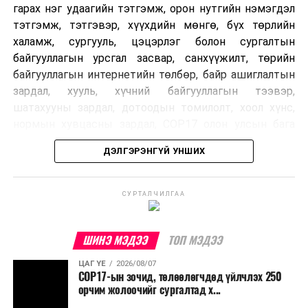
гарах нэг удаагийн тэтгэмж, орон нутгийн нэмэгдэл
тэтгэмж, тэтгэвэр, хүүхдийн мөнгө, бүх төрлийн
халамж, сургууль, цэцэрлэг болон сургалтын
байгууллагын урсгал засвар, санхүүжилт, төрийн
байгууллагын интернетийн төлбөр, байр ашиглалтын
зардал, хууль, хүчний байгууллагын тээвэр,
шатахууны зардал, дотоодын томилолт, хоол хүнс,
нормын хувцасны зардал, COP17 олон улсын бага
хурлын зардал, Засгийн газрын өр, орон нутгийн нөөц
ДЭЛГЭРЭНГҮЙ УНШИХ
хөрөнгийн санхүүжилтийг хэвийн үргэлжлүүлэхээр
шийдвэрлэжээ.
СУРТАЛЧИЛГАА
Харин дараах зардлыг хязгаарлахаар болсон байна.
Үүнд:
ШИНЭ МЭДЭЭ
ТОП МЭДЭЭ
Олон улсын болон Засгийн газрын
ЦАГ ҮЕ
2026/08/07
шийдвэртэйгээс бусад хурал, зөвлөгөөн, ой,
COP17-ын зочид, төлөөлөгчдөд үйлчлэх 250
тэмдэглэлт өдөр, найр наадам, соёлын арга
орчим жолоочийг сургалтад х...
хэмжээ;