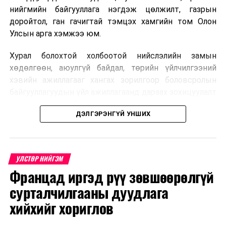
тааруу учир залуу эмч, мэргэжилтнүүд очихгүй байна.
нийгмийн байгууллага нэгдэж цөлжилт, газрын
Цалин бага учраас эрүүл мэндийн салбарт ажиллагчид
доройтол, ган гачигтай тэмцэх хамгийн том Олон
банкны зээлийн шаардлага хангахгүй байна зэрэг
Улсын арга хэмжээ юм.
асуудлыг хөндлөө.
Хурал болохтой холбоотой нийслэлийн замын
хөдөлгөөн, аюулгүй байдал, төрийн үйлчилгээний
хэвийн ажиллагааг хангах зорилгоор боловсролын
байгууллагуудын үйл ажиллагаанд дараах зохицуулалт
хэрэгжүүлэхээр болжээ .
ДЭЛГЭРЭНГҮЙ УНШИХ
Цэцэрлэгийн бүртгэл
2026 оны 8 дугаар сарын 10–23-ны өдрүүдэд
УЛСТӨР НИЙГЭМ
E-Mongolia системээр бүртгэнэ.
Францад иргэд рүү зөвшөөрөлгүй
Нэгдүгээр ангийн элсэлт
сурталчилгааны дуудлага
хийхийг хориглов
2026 оны 8 дугаар сарын 17–28-ны өдрүүдэд
Ерөнхий сайд Г.Занданшатар эрүүл мэндийн
E-Mongolia системээр бүртгэнэ.
салбарын эмч, ажилтнуудын шаардлагыг хүлээн авч