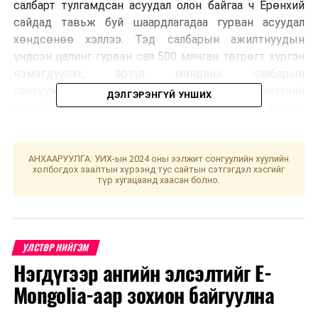
салбарт тулгамдсан асуудал олон байгаа ч Ерөнхий
сайдад тавьж буй шаардлагадаа гурван асуудал
хөндсөнөө хэллээ. Тэд салбарын ажилтнуудын
үндсэн цалинг гурван сая 500 мянган төгрөгт хүргэн
нэмэгдүүлэх, эрүүл мэндийн салбарын
санхүүжилтийг дотоодын нийт бүтээгдэхүүний
ДЭЛГЭРЭНГҮЙ УНШИХ
зургаан хувьд хүргэх, эмнэлгүүдийн урсгал зардал
болон эмч, ажилтнуудын ажлын иж бүрэн хувцасны
зардлыг улсын төсвөөс санхүүжүүлэхийг
шаардлагадаа дурджээ.
АНХААРУУЛГА: УИХ-ын 2024 оны ээлжит сонгуулийн хуулийн
холбогдох заалтын хүрээнд тус сайтын сэтгэгдэл хэсгийг
түр хугацаанд хаасан болно.
УЛСТӨР НИЙГЭМ
Нэгдүгээр ангийн элсэлтийг E-
Mongolia-аар зохион байгуулна