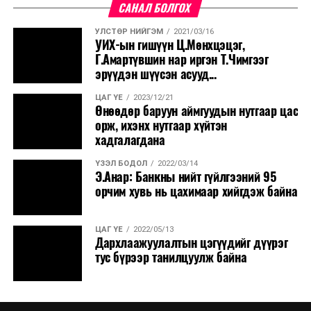
Итали улс “Милано-Кортина 2026” өвлийн олимпын
САНАЛ БОЛГОХ
үеэр дэлхий даяар “гал” зогсоохыг уриаллаа
УЛСТӨР НИЙГЭМ
2021/03/16
ӨМНӨХ МЭДЭЭ
УИХ-ын гишүүн Ц.Мөнхцэцэг,
Мэдээлэх үүрэгтэй этгээдийн анхааралд
Г.Амартүвшин нар иргэн Т.Чимгээг
эрүүдэн шүүсэн асууд...
ЦАГ ҮЕ
2023/12/21
Өнөөдөр баруун аймгуудын нутгаар цас
орж, ихэнх нутгаар хүйтэн
хадгалагдана
ҮЗЭЛ БОДОЛ
2022/03/14
Э.Анар: Банкны нийт гүйлгээний 95
орчим хувь нь цахимаар хийгдэж байна
ЦАГ ҮЕ
2022/05/13
Дархлаажуулалтын цэгүүдийг дүүрэг
тус бүрээр танилцуулж байна