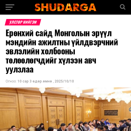
УЛСТӨР НИЙГЭМ
Ерөнхий сайд Монголын эрүүл
мэндийн ажилтны үйлдвэрчний
эвлэлийн холбооны
төлөөлөгчдийг хүлээн авч
уулзлаа
Огноо:
10 сар 3 өдөр.өмнө
,
2025/10/10