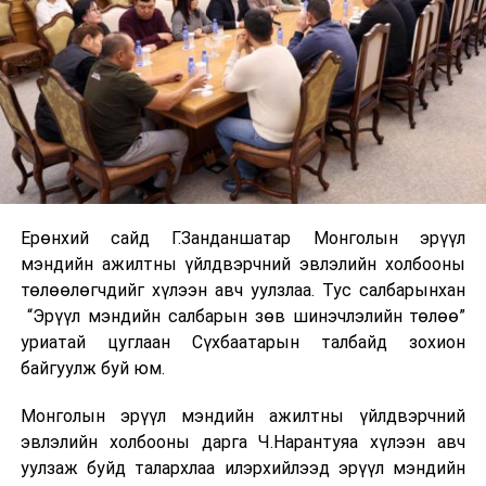
Ерөнхий сайд Г.Занданшатар Монголын эрүүл
мэндийн ажилтны үйлдвэрчний эвлэлийн холбооны
төлөөлөгчдийг хүлээн авч уулзлаа. Тус салбарынхан
“Эрүүл мэндийн салбарын зөв шинэчлэлийн төлөө”
уриатай цуглаан Сүхбаатарын талбайд зохион
байгуулж буй юм.
Монголын эрүүл мэндийн ажилтны үйлдвэрчний
эвлэлийн холбооны дарга Ч.Нарантуяа хүлээн авч
уулзаж буйд талархлаа илэрхийлээд эрүүл мэндийн