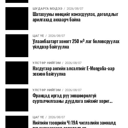
Урьдчилан төлөвлөсөн төрийн өндөр албан
ШУДАРГА МЭДЭЭ
2026/08/07
Шатахууны нөөцийг нэмэгдүүлэх, доголдлыг
тушаалтны томилолтоос бусад гадаад
арилгахад анхаарч байна
томилолт, гадаадын зочин хүлээн авах зардал;
Зайлшгүй шаардлагагүй тоног төхөөрөмж,
ЦАГ ҮЕ
2026/08/07
тавилга, автомашин худалдан авах;
Улаанбаатарт хоногт 250 м³ лаг боловсруулах
үйлдвэр байгуулна
Батлан хамгаалах, хууль зүйн салбараас бусад
сургалт, дадлага;
УЛСТӨР НИЙГЭМ
2026/08/07
Хуулиар заавал мэдээлэхээс бусад кино,
Нэгдүгээр ангийн элсэлтийг E-Mongolia-аар
контент, хэвлэлийн зардал;
зохион байгуулна
Заавал олгохоос бусад тэтгэмж, урамшуулал.
УЛСТӨР НИЙГЭМ
2026/08/07
Санхүүгийн хэмнэлтийн горимыг 2026 оны
Францад иргэд рүү зөвшөөрөлгүй
арванхоёрдугаар сарын 31 хүртэл мөрдөнө. Харин
сурталчилгааны дуудлага хийхийг хориг...
эрүүл мэндийн салбар уг хэмнэлтийн горимд
хамрагдахгүй бөгөөд цэцэрлэг, сургуулийн хүүхдийн
ЦАГ ҮЕ
2026/08/07
эрт илрүүлэг, вакцинжуулалт, томуу, томуу төст
Нийтийн тээврийн Ч:19А чиглэлийн замналд
өвчний эсрэг арга хэмжээ зэрэг зайлшгүй