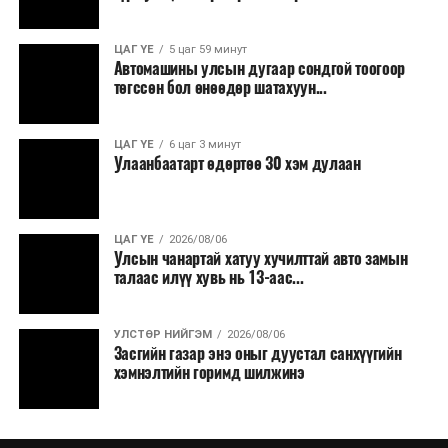
ЦАГ ҮЕ
5 цаг 59 минут
Автомашины улсын дугаар сондгой тоогоор
төгссөн бол өнөөдөр шатахуун...
ЦАГ ҮЕ
6 цаг 3 минут
Улаанбаатарт өдөртөө 30 хэм дулаан
ЦАГ ҮЕ
2026/08/06
Улсын чанартай хатуу хучилттай авто замын
талаас илүү хувь нь 13-аас...
УЛСТӨР НИЙГЭМ
2026/08/06
Засгийн газар энэ оныг дуустал санхүүгийн
хэмнэлтийн горимд шилжинэ