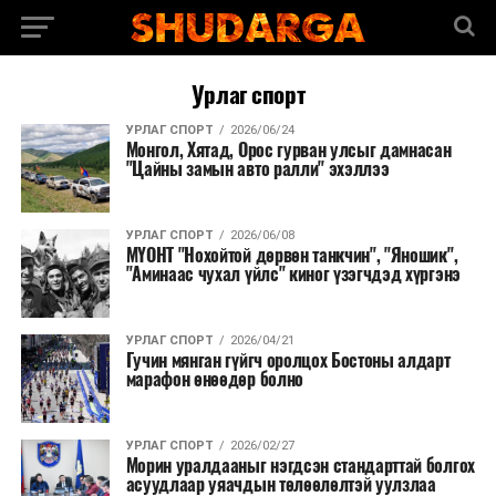
Урлаг спорт
УРЛАГ СПОРТ
2026/06/24
Монгол, Хятад, Орос гурван улсыг дамнасан
"Цайны замын авто ралли" эхэллээ
УРЛАГ СПОРТ
2026/06/08
МҮОНТ "Нохойтой дөрвөн танкчин", "Яношик",
"Аминаас чухал үйлс" киног үзэгчдэд хүргэнэ
УРЛАГ СПОРТ
2026/04/21
Гучин мянган гүйгч оролцох Бостоны алдарт
марафон өнөөдөр болно
УРЛАГ СПОРТ
2026/02/27
Морин уралдааныг нэгдсэн стандарттай болгох
асуудлаар уяачдын төлөөлөлтэй уулзлаа