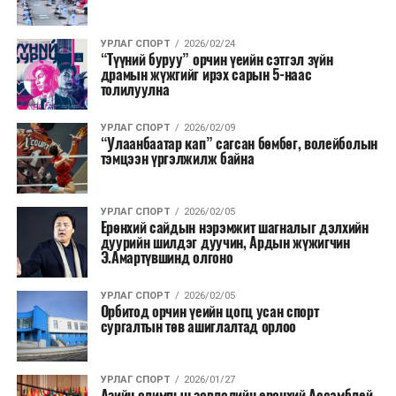
УРЛАГ СПОРТ
2026/02/24
“Түүний буруу” орчин үеийн сэтгэл зүйн
драмын жүжгийг ирэх сарын 5-наас
толилуулна
УРЛАГ СПОРТ
2026/02/09
“Улаанбаатар кап” сагсан бөмбөг, волейболын
тэмцээн үргэлжилж байна
УРЛАГ СПОРТ
2026/02/05
Ерөнхий сайдын нэрэмжит шагналыг дэлхийн
дуурийн шилдэг дуучин, Ардын жүжигчин
Э.Амартүвшинд олгоно
УРЛАГ СПОРТ
2026/02/05
Орбитод орчин үеийн цогц усан спорт
сургалтын төв ашиглалтад орлоо
УРЛАГ СПОРТ
2026/01/27
Азийн олимпын зөвлөлийн ерөнхий Ассамблей