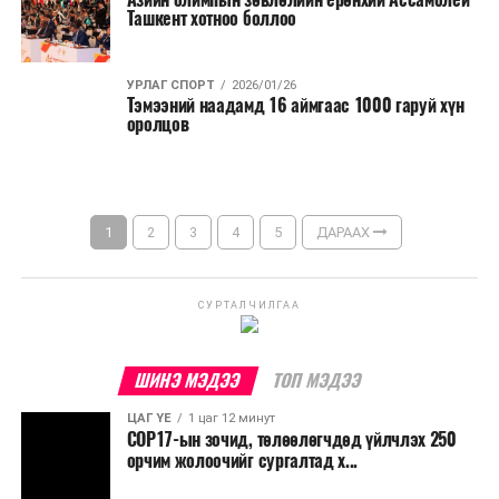
Ташкент хотноо боллоо
УРЛАГ СПОРТ
2026/01/26
Тэмээний наадамд 16 аймгаас 1000 гаруй хүн
оролцов
1
2
3
4
5
ДАРААХ
СУРТАЛЧИЛГАА
ШИНЭ МЭДЭЭ
ТОП МЭДЭЭ
ЦАГ ҮЕ
1 цаг 12 минут
COP17-ын зочид, төлөөлөгчдөд үйлчлэх 250
орчим жолоочийг сургалтад х...