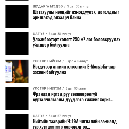
ШУДАРГА МЭДЭЭ
3 цаг 36 минут
Шатахууны нөөцийг нэмэгдүүлэх, доголдлыг
арилгахад анхаарч байна
ЦАГ ҮЕ
3 цаг 38 минут
Улаанбаатарт хоногт 250 м³ лаг боловсруулах
үйлдвэр байгуулна
УЛСТӨР НИЙГЭМ
5 цаг 49 минут
Нэгдүгээр ангийн элсэлтийг E-Mongolia-аар
зохион байгуулна
УЛСТӨР НИЙГЭМ
5 цаг 53 минут
Францад иргэд рүү зөвшөөрөлгүй
сурталчилгааны дуудлага хийхийг хориг...
ЦАГ ҮЕ
5 цаг 57 минут
Нийтийн тээврийн Ч:19А чиглэлийн замналд
түр хугацаагаар өөрчлөлт ор...