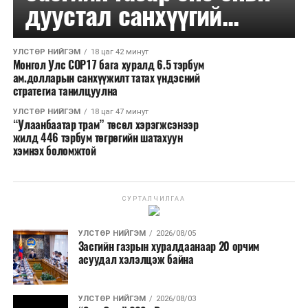
дуустал санхүүгий...
УЛСТӨР НИЙГЭМ
18 цаг 42 минут
Монгол Улс COP17 бага хуралд 6.5 тэрбум
ам.долларын санхүүжилт татах үндэсний
стратегиа танилцуулна
УЛСТӨР НИЙГЭМ
18 цаг 47 минут
“Улаанбаатар трам” төсөл хэрэгжсэнээр
жилд 446 тэрбум төгрөгийн шатахуун
хэмнэх боломжтой
СУРТАЛЧИЛГАА
УЛСТӨР НИЙГЭМ
2026/08/05
Засгийн газрын хуралдаанаар 20 орчим
асуудал хэлэлцэж байна
УЛСТӨР НИЙГЭМ
2026/08/03