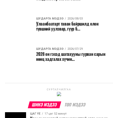
ШУДАРГА МЭДЭЭ
2026/08/03
Улаанбаатарт таван байршилд олон
түвшний уулзвар, гүүр б...
ШУДАРГА МЭДЭЭ
2026/07/29
2028 он гэхэд шатахууны гурван сарын
нөөц хадгалах хүчин...
СУРТАЛЧИЛГАА
ШИНЭ МЭДЭЭ
ТОП МЭДЭЭ
ЦАГ ҮЕ
17 цаг 52 минут