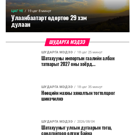
ЦАГ ҮЕ
19 цаг 8 минут
Улаанбаатарт өдөртөө 29 хэм
дулаан
ШУДАРГА МЭДЭЭ
ШУДАРГА МЭДЭЭ
18 цаг 25 минут
Шатахууны импортын гаалийн албан
татварыг 2027 оны хоёрд...
ШУДАРГА МЭДЭЭ
18 цаг 35 минут
Нөөцийн махны хяналтын тогтолцоог
шинэчилнэ
ШУДАРГА МЭДЭЭ
2026/08/04
Шатахууныг улсын дугаарын тэгш,
сондгойгоор олгож байна