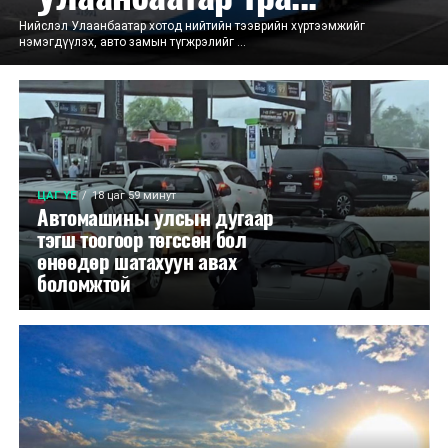
Нийслэл Улаанбаатар хотод нийтийн тээврийн хүртээмжийг
нэмэгдүүлэх, авто замын түгжрэлийг ...
ЦАГ ҮЕ
18 цаг 59 минут
Автомашины улсын дугаар
тэгш тоогоор төгссөн бол
өнөөдөр шатахуун авах
боломжтой