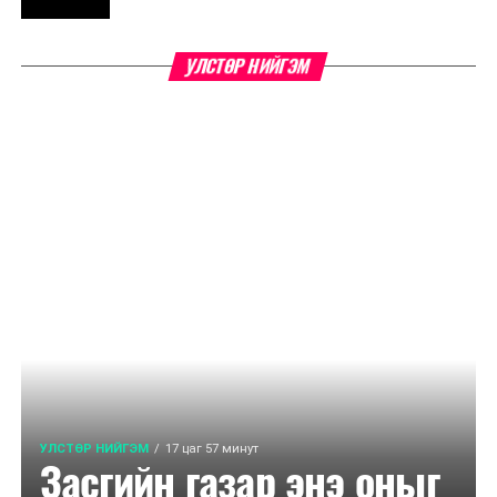
УЛСТӨР НИЙГЭМ
УЛСТӨР НИЙГЭМ
17 цаг 57 минут
Засгийн газар энэ оныг