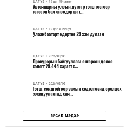
ЦАГ ҮЕ
18 цаг 59 минут
Автомашины улсын дугаар тэгш тоогоор
төгссөн бол өнөөдөр шат...
ЦАГ ҮЕ
19 цаг 8 минут
Улаанбаатарт өдөртөө 29 хэм дулаан
ЦАГ ҮЕ
2026/08/05
Прокурорын байгууллага өнгөрсөн долоо
хоногт 29,444 хэрэгт х...
ЦАГ ҮЕ
2026/08/05
Тэгш, сондгойгоор замын хөдөлгөөнд оролцох
зохицуулалтад хам...
БУСАД МЭДЭЭ