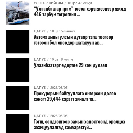
УЛСТӨР НИЙГЭМ
18 цаг 47 минут
“Улаанбаатар трам” төсөл хэрэгжсэнээр жилд
446 тэрбум төгрөгийн ...
ЦАГ ҮЕ
18 цаг 59 минут
Автомашины улсын дугаар тэгш тоогоор
төгссөн бол өнөөдөр шатахуун ав...
ЦАГ ҮЕ
19 цаг 8 минут
Улаанбаатарт өдөртөө 29 хэм дулаан
ЦАГ ҮЕ
2026/08/05
Прокурорын байгууллага өнгөрсөн долоо
хоногт 29,444 хэрэгт хяналт та...
ЦАГ ҮЕ
2026/08/05
Тэгш, сондгойгоор замын хөдөлгөөнд оролцох
зохицуулалтад хамаарахгүй...