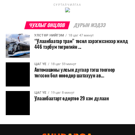
СУРТАЛЧИЛГАА
ЧУХЛЫГ ОНЦЛОВ
ДУРЫН МЭДЭЭ
УЛСТӨР НИЙГЭМ
18 цаг 47 минут
“Улаанбаатар трам” төсөл хэрэгжсэнээр жилд
446 тэрбум төгрөгийн ...
ЦАГ ҮЕ
18 цаг 59 минут
Автомашины улсын дугаар тэгш тоогоор
төгссөн бол өнөөдөр шатахуун ав...
ЦАГ ҮЕ
19 цаг 8 минут
Улаанбаатарт өдөртөө 29 хэм дулаан