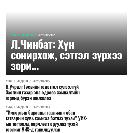
ҮЗЭЛ БОДОЛ
2026/06/02
Л.Чинбат: Хүн
сонирхож, сэтгэл зүрхээ
зори...
ҮЗЭЛ БОДОЛ
2026/04/06
Н.Учрал: Төсвийн тодотгол хүлээлгүй,
Засгийн газар энэ өдрөөс хэмнэлтийн
горимд бүрэн шилжлээ
ҮЗЭЛ БОДОЛ
2026/04/03
“Импортын барааны гаалийн албан
татварын хувь хэмжээ батлах тухай” УИХ-
ын тогтоолд өөрчлөлт оруулах тухай
төслийг УИХ-д танилцуулав