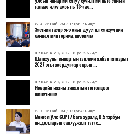
Улсын чанартай хатуу хучилттай авто замын
талаас илүү хувь нь 13-аас...
УЛСТӨР НИЙГЭМ
17 цаг 57 минут
Засгийн газар энэ оныг дуустал санхүүгийн
хэмнэлтийн горимд шилжинэ
ШУДАРГА МЭДЭЭ
18 цаг 25 минут
Шатахууны импортын гаалийн албан татварыг
2027 оны хоёрдугаар сарын ...
ШУДАРГА МЭДЭЭ
18 цаг 35 минут
Нөөцийн махны хяналтын тогтолцоог
шинэчилнэ
УЛСТӨР НИЙГЭМ
18 цаг 42 минут
Монгол Улс COP17 бага хуралд 6.5 тэрбум
ам.долларын санхүүжилт татах...