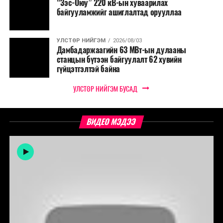
“Зэс-Оюу” 220 кВ-ын хуваарилах
байгууламжийг ашиглалтад орууллаа
УЛСТӨР НИЙГЭМ
2026/08/03
Дамбадаржаагийн 63 МВт-ын дулааны
станцын бүтээн байгуулалт 62 хувийн
гүйцэтгэлтэй байна
УЛСТӨР НИЙГЭМ БУСАД
ВИДЕО МЭДЭЭ