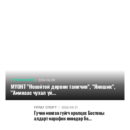
УРЛАГ СПОРТ
2026/06/08
МҮОНТ "Нохойтой дөрвөн танкчин", "Яношик",
"Аминаас чухал үй...
УРЛАГ СПОРТ
2026/04/21
Гучин мянган гүйгч оролцох Бостоны
алдарт марафон өнөөдөр бо...