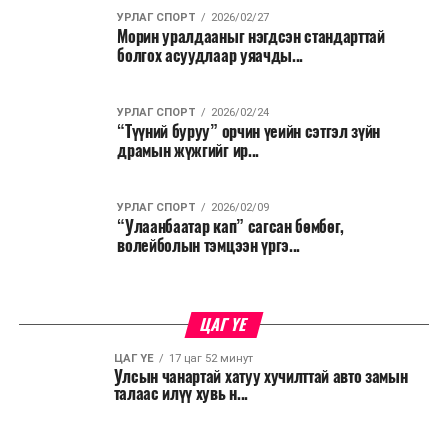
УРЛАГ СПОРТ
2026/02/27
Морин уралдааныг нэгдсэн стандарттай
болгох асуудлаар уяачды...
УРЛАГ СПОРТ
2026/02/24
“Түүний буруу” орчин үеийн сэтгэл зүйн
драмын жүжгийг ир...
УРЛАГ СПОРТ
2026/02/09
“Улаанбаатар кап” сагсан бөмбөг,
волейболын тэмцээн үргэ...
ЦАГ ҮЕ
ЦАГ ҮЕ
17 цаг 52 минут
Улсын чанартай хатуу хучилттай авто замын
талаас илүү хувь н...