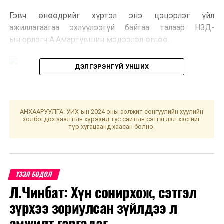
Гэвч өнөөдрийг хүртэл энэ цэцэрлэг үйл
ажиллагаагаа эхлүүлээгүй байгаа талаар НЗД-
ын орлогч А.Амартүвшин мэдээлэл өглөө.
ДЭЛГЭРЭНГҮЙ УНШИХ
Нийслэлийн Засаг даргын нийгмийн салбар, ногоон
АНХААРУУЛГА: УИХ-ын 2024 оны ээлжит сонгуулийн хуулийн
хөгжил болон агаар, орчны бохирдлын асуудал
холбогдох заалтын хүрээнд тус сайтын сэтгэгдэл хэсгийг
түр хугацаанд хаасан болно.
хариуцсан орлогч А.Амартүвшин “Нийслэл 9 дүгээр
сарын нэгнээс өмнө сургууль, цэцэрлэгийн 20
барилгыг ашиглалтад оруулсан. Ашиглалтад орсон
эдгээр сургууль, цэцэрлэгийн дөрөвт нь захирал,
ҮЗЭЛ БОДОЛ
эрхлэгч томилогдоогүй учраас үйл ажиллагаагаа
Л.Чинбат: Хүн сонирхож, сэтгэл
эхлүүлж чадаагүй байгаа. Тухайлбал, ХУД-ийн 20
дугаар хорооны 100 ортой цэцэрлэгт өчигдөр дугаар
зүрхээ зориулсан зүйлдээ л
олгосон. Харин одоог хүртэл эрхлэгчийг нь салбар
амжилт гаргадаг