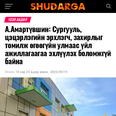
ҮЗЭЛ БОДОЛ
А.Амартүвшин: Сургууль,
цэцэрлэгийн эрхлэгч, захирлыг
томилж өгөөгүйн улмаас үйл
ажиллагаагаа эхлүүлэх боломжгүй
байна
Огноо:
10 сар 23 өдөр.өмнө
,
2025/09/19