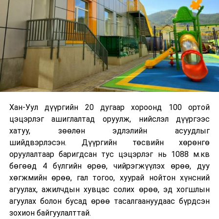
Хан-Уул дүүргийн 20 дугаар хороонд 100 ортой
цэцэрлэг ашиглалтад оруулж, нийслэл дүүргээс
хатуу, зөөлөн эдлэлийн асуудлыг
шийдвэрлэсэн. Дүүргийн төсвийн хөрөнгө
оруулалтаар баригдсан тус цэцэрлэг нь 1088 м.кв
бөгөөд 4 бүлгийн өрөө, чийрэгжүүлэх өрөө, дуу
хөгжмийн өрөө, гал тогоо, хуурай нойтон хүнсний
агуулах, ажилчдын хувцас солих өрөө, эд хогшлын
агуулах болон бусад өрөө тасалгаануудаас бүрдсэн
зохион байгуулалттай.