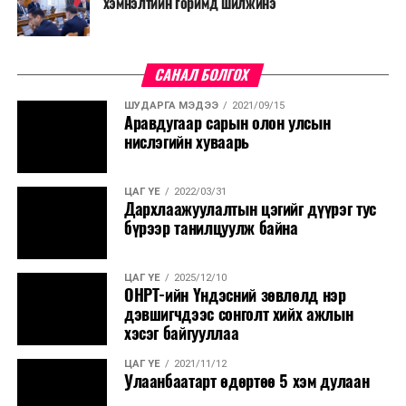
хэмнэлтийн горимд шилжинэ
1999 оны зургадугаар сарын 03-ны өдрийн 27 дугаар
тогтоолд өөрчлөлт оруулах тухай УИХ-ын тогтоолд
оруулах өөрчлөлтийг Монгол Улсын Засгийн газрын
САНАЛ БОЛГОХ
өргөн мэдүүлснээр батлах тухай хуулийн төслийг
өргөн мэдүүлэхээр боловсрууллаа. Хэлэлцэн
ШУДАРГА МЭДЭЭ
2021/09/15
шийдвэрлэж өгөхийг хүсье” гэлээ.
Аравдугаар сарын олон улсын
нислэгийн хуваарь
ЦАГ ҮЕ
2022/03/31
Дархлаажуулалтын цэгийг дүүрэг тус
бүрээр танилцуулж байна
ЦАГ ҮЕ
2025/12/10
ОНРТ-ийн Үндэсний зөвлөлд нэр
дэвшигчдээс сонголт хийх ажлын
хэсэг байгууллаа
ЦАГ ҮЕ
2021/11/12
Улаанбаатарт өдөртөө 5 хэм дулаан