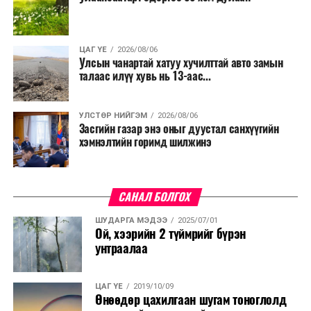
ЦАГ ҮЕ
2026/08/06
Улсын чанартай хатуу хучилттай авто замын
талаас илүү хувь нь 13-аас...
УЛСТӨР НИЙГЭМ
2026/08/06
Засгийн газар энэ оныг дуустал санхүүгийн
хэмнэлтийн горимд шилжинэ
САНАЛ БОЛГОХ
ШУДАРГА МЭДЭЭ
2025/07/01
Ой, хээрийн 2 түймрийг бүрэн
унтраалаа
ЦАГ ҮЕ
2019/10/09
Өнөөдөр цахилгаан шугам тоноглолд