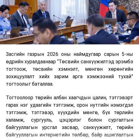
боломжтой. Харин хэрэглэгч өөрөө зөвшөөрсөн,
эсвэл тухайн компанитай өмнө нь гэрээний
харилцаатай бөгөөд шинэ үйлчилгээ санал болгож
буй тохиолдолд хориг үйлчлэхгүй. Иргэд
зөвшөөрөлгүй дуудлагын талаар төрийн цахим
хуудсаар мэдээлэх боломжтой.
Засгийн газрын 2026 оны наймдугаар сарын 5-ны
Шинэ хууль Францын зах зээлд үйлчилдэг гадаадын
өдрийн хуралдаанаар “Төсвийн санхүүжилтэд эрэмбэ
дуудлагын төвүүдэд нөлөөлөхөөр байна. Тухайлбал,
тогтоож, төсвийн хэмнэлт, мөнгөн хөрөнгийн
Мароккогийн дуудлагын төвүүдийн орлогын 80 гаруй
зохицуулалт хийх зарим арга хэмжээний тухай”
хувь Францын зах зээлээс бүрддэг бөгөөд тус улсын
тогтоолыг баталлаа.
40–50 мянган ажлын байр эрсдэлд орж болзошгүйг
Мароккогийн хөдөлмөр эрхлэлтийн сайд мэдэгджээ.
Тогтоолоор төрийн албан хаагчдын цалин, тэтгэвэрт
гарах нэг удаагийн тэтгэмж, орон нутгийн нэмэгдэл
тэтгэмж, тэтгэвэр, хүүхдийн мөнгө, бүх төрлийн
халамж, сургууль, цэцэрлэг болон сургалтын
байгууллагын урсгал засвар, санхүүжилт, төрийн
байгууллагын интернетийн төлбөр, байр ашиглалтын