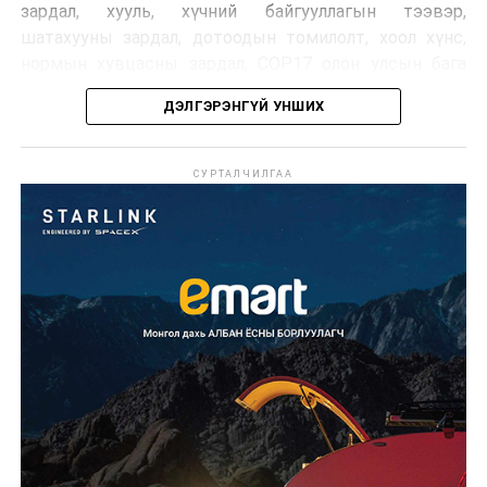
зардал, хууль, хүчний байгууллагын тээвэр,
шатахууны зардал, дотоодын томилолт, хоол хүнс,
нормын хувцасны зардал, COP17 олон улсын бага
хурлын зардал, Засгийн газрын өр, орон нутгийн нөөц
ДЭЛГЭРЭНГҮЙ УНШИХ
хөрөнгийн санхүүжилтийг хэвийн үргэлжлүүлэхээр
шийдвэрлэжээ.
СУРТАЛЧИЛГАА
Харин дараах зардлыг хязгаарлахаар болсон байна.
Үүнд:
Олон улсын болон Засгийн газрын
шийдвэртэйгээс бусад хурал, зөвлөгөөн, ой,
тэмдэглэлт өдөр, найр наадам, соёлын арга
хэмжээ;
Урьдчилан төлөвлөсөн төрийн өндөр албан
тушаалтны томилолтоос бусад гадаад
томилолт, гадаадын зочин хүлээн авах зардал;
Зайлшгүй шаардлагагүй тоног төхөөрөмж,