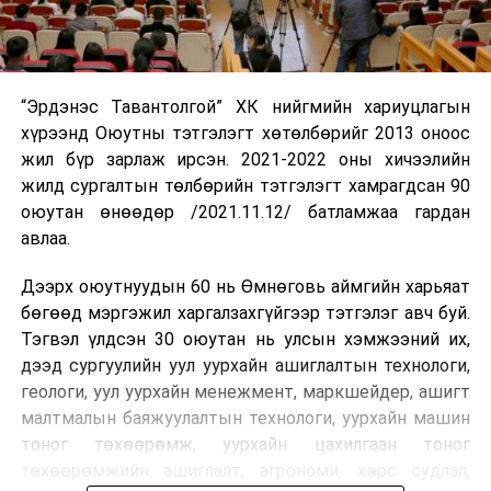
“Эрдэнэс Тавантолгой” ХК нийгмийн хариуцлагын
хүрээнд Оюутны тэтгэлэгт хөтөлбөрийг 2013 оноос
жил бүр зарлаж ирсэн. 2021-2022 оны хичээлийн
жилд сургалтын төлбөрийн тэтгэлэгт хамрагдсан 90
оюутан өнөөдөр /2021.11.12/ батламжаа гардан
авлаа.
Дээрх оюутнуудын 60 нь Өмнөговь аймгийн харьяат
бөгөөд мэргэжил харгалзахгүйгээр тэтгэлэг авч буй.
Тэгвэл үлдсэн 30 оюутан нь улсын хэмжээний их,
дээд сургуулийн уул уурхайн ашиглалтын технологи,
геологи, уул уурхайн менежмент, маркшейдер, ашигт
малтмалын баяжуулалтын технологи, уурхайн машин
тоног төхөөрөмж, уурхайн цахилгаан тоног
төхөөрөмжийн ашиглалт, агрономи, хөрс судлал,