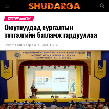
УЛСТӨР НИЙГЭМ
Оюутнуудад сургалтын
тэтгэлгийн батламж гардууллаа
Огноо:
4 жил 9 сар.өмнө
,
2021/11/12