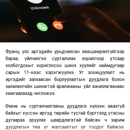
2026 оны 9 дүгээр сарын 1-нээс цахимаар
эхэлнэ.
УНШСАН:
2569
2026 оны 9 дүгээр сарын 14-нөөс танхимаар
үргэлжилнэ.
ДАРААХ МЭДЭЭ
Үс шинээр үргээлгэх буюу засуулбал сайн
Оюутны дотуур байр
ӨМНӨХ МЭДЭЭ
Зам тээврийн дэд бүтцийг хөгжүүлэх суурь судалгааг
Франц улс иргэдийн урьдчилсан зөвшөөрөлгүйгээр
2026 оны 9 дүгээр сарын 13-наас оюутнуудыг
Хотын даргад танилцууллаа
бараа, үйлчилгээ сурталчлах зорилгоор утсаар
дотуур байранд оруулж эхэлнэ.
холбогдохыг хориглосон шинэ хуулийг наймдугаар
Сургууль, цэцэрлэгийн үйл ажиллагааны
сарын 11-нээс хэрэгжүүлнэ. Уг зохицуулалт нь
зохицуулалт
иргэдийг залхаасан борлуулалтын дуудлага болон
залилангийн шинжтэй арилжааны үйл ажиллагаанаас
2026 оны 8 дугаар сарын 17–28-ны өдрүүдэд
хамгаалахад чиглэжээ.
нийслэлийн бүх сургууль, цэцэрлэгт ажлын
Өмнө нь сурталчилгааны дуудлага хүлээн авахгүй
байранд элсэлт, бүртгэл болон бусад аливаа
байхыг хүссэн иргэд төрийн тусгай бүртгэлд утасны
арга хэмжээ зохион байгуулахгүй болно.
дугаараа оруулах шаардлагатай байсан ч зарим
дуудлагын төв уг жагсаалтыг үл тоодог байжээ.