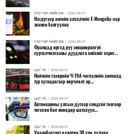
нөхөн томилгоо хийхгүй байх, аялал, амралт, зугаалга,
хамт олны урлаг, спортын арга хэмжээг зохион
УЛСТӨР НИЙГЭМ
2026/08/07
байгуулахгүй байх, төрийн албанд шинэ орон тоо бий
Нэгдүгээр ангийн элсэлтийг E-Mongolia-аар
зохион байгуулна
болгохгүй байх, эрчим хүчний хэрэглээг хэмнэх, хурал,
сургалтыг цахим хэлбэрт шилжүүлэх, төрийн албан
хаагчдыг зарим өдрүүдэд цахимаар ажиллуулах арга
УЛСТӨР НИЙГЭМ
2026/08/07
хэмжээг үргэлжлүүлэхийг үүрэг болголоо.
Францад иргэд рүү зөвшөөрөлгүй
сурталчилгааны дуудлага хийхийг хориг...
Төсвийн сахилга бат сайжирч, эдийн засгийн нөхцөл
байдал хэвийн болсон тохиолдолд эдгээр
ЦАГ ҮЕ
2026/08/07
хязгаарлалтыг үе шаттайгаар сулруулах юм.
Нийтийн тээврийн Ч:19А чиглэлийн замналд
түр хугацаагаар өөрчлөлт ор...
ЦАГ ҮЕ
2026/08/07
Автомашины улсын дугаар сондгой тоогоор
төгссөн бол өнөөдөр шатахуун...
ЦАГ ҮЕ
2026/08/07
Улаанбаатарт өдөртөө 30 хэм дулаан