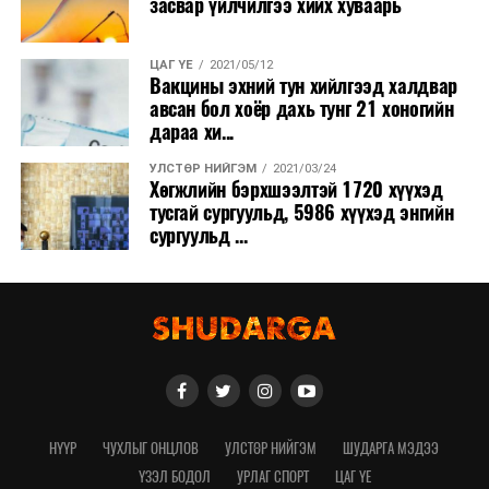
засвар үйлчилгээ хийх хуваарь
ЦАГ ҮЕ
2021/05/12
Вакцины эхний тун хийлгээд халдвар
авсан бол хоёр дахь тунг 21 хоногийн
дараа хи...
УЛСТӨР НИЙГЭМ
2021/03/24
Хөгжлийн бэрхшээлтэй 1720 хүүхэд
тусгай сургуульд, 5986 хүүхэд энгийн
сургуульд ...
НҮҮР
ЧУХЛЫГ ОНЦЛОВ
УЛСТӨР НИЙГЭМ
ШУДАРГА МЭДЭЭ
ҮЗЭЛ БОДОЛ
УРЛАГ СПОРТ
ЦАГ ҮЕ