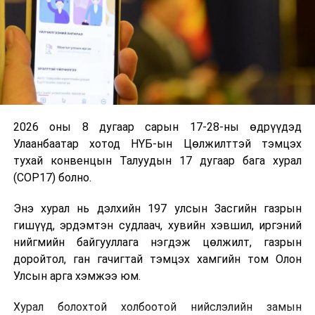
“Эрдэнэс Тавантолгой” ХК нь 2013 оноос Өмнөговь
аймгийн харьяат оюутнуудад тэтгэлэг олгож эхэлсэн
бол 2019 оны хичээлийн жилээс тэтгэлэгт
хөтөлбөрөө үндэсний хэмжээнд зарлан, хэрэгжүүлж
2026 оны 8 дугаар сарын 17-28-ны өдрүүдэд
байна. Энэ хугацаанд нийт 436 оюутанд сургалтын
Улаанбаатар хотод НҮБ-ын Цөлжилттэй тэмцэх
төлбөрийн дэмжлэг үзүүлээд байна.
тухай конвенцын Талуудын 17 дугаар бага хурал
(COP17) болно.
Мөн энэ үеэр “Эрдэнэс Тавантолгой” ХК-ийн
Гүйцэтгэх захирал, доктор Б.Ганхуяг, ШУТИС-ийн
Энэ хурал нь дэлхийн 197 улсын Засгийн газрын
Геолги, уул уурхайн сургуулийн захирал, доктор,
гишүүд, эрдэмтэн судлаач, хувийн хэвшил, иргэний
профессор Л.Пүрэв нар “Хамтран ажиллах гэрээ”-нд
нийгмийн байгууллага нэгдэж цөлжилт, газрын
гарын үсэг зурлаа. Уг гэрээний дагуу
доройтол, ган гачигтай тэмцэх хамгийн том Олон
“Эрдэнэс Тавантолгой” ХК-аас нийгмийн
Улсын арга хэмжээ юм.
хариуцлагын хүрээнд ШУТИС-ийн Геологи, уул
уурхайн сургуульд “Чулуулгийн физик бутлалтын
Хурал болохтой холбоотой нийслэлийн замын