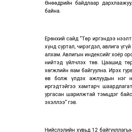
Өнөөдрийн байдлаар дархлаажуул
байна.
Ерөнхий сайд “Төр иргэндээ нээлт
хүнд суртал, чирэгдэл, авлига үгү
алхам. Авлигын индексийг хоёр орон
нийтэд үйлчлэх төв. Цаашид төр
хөгжлийн яам байгуулна. Ирэх гур
өв болж үлдэх ажлуудын нэг н
иргэдтэйгээ хамтарч шаардлагат
ургасан шарилжтай тэмцдэг байс
эхэллээ” гэв.
Нийслэлийн хувьд 12 байгууллагын