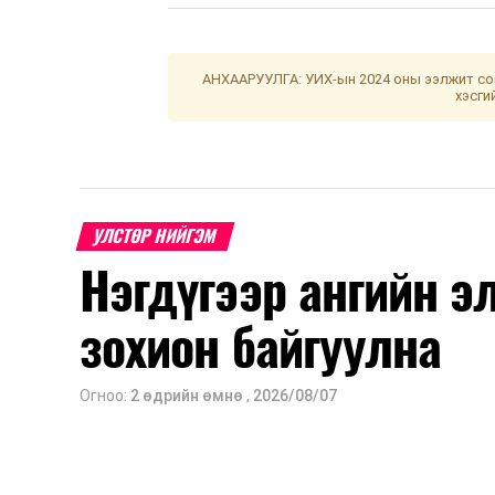
АНХААРУУЛГА: УИХ-ын 2024 оны ээлжит сон
хэсги
УЛСТӨР НИЙГЭМ
Нэгдүгээр ангийн э
зохион байгуулна
Огноо:
2 өдрийн өмнө
,
2026/08/07