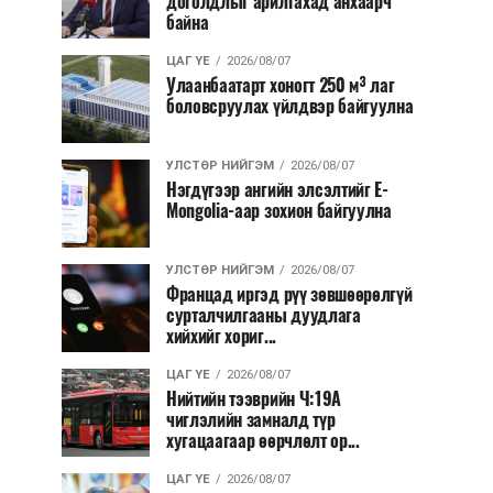
доголдлыг арилгахад анхаарч
байна
ЦАГ ҮЕ
2026/08/07
Улаанбаатарт хоногт 250 м³ лаг
боловсруулах үйлдвэр байгуулна
УЛСТӨР НИЙГЭМ
2026/08/07
Нэгдүгээр ангийн элсэлтийг E-
Mongolia-аар зохион байгуулна
УЛСТӨР НИЙГЭМ
2026/08/07
Францад иргэд рүү зөвшөөрөлгүй
сурталчилгааны дуудлага
хийхийг хориг...
ЦАГ ҮЕ
2026/08/07
Нийтийн тээврийн Ч:19А
чиглэлийн замналд түр
хугацаагаар өөрчлөлт ор...
ЦАГ ҮЕ
2026/08/07