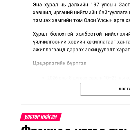
Энэ хурал нь дэлхийн 197 улсын Засг
хэвшил, иргэний нийгмийн байгууллага 
тэмцэх хамгийн том Олон Улсын арга 
Хурал болохтой холбоотой нийслэлий
үйлчилгээний хэвийн ажиллагааг ханг
ажиллагаанд дараах зохицуулалт хэрэг
Цэцэрлэгийн бүртгэл
2026 оны 8 дугаар сарын 10–23-ны ө
Нэгдүгээр ангийн элсэлт
ДЭЛГ
2026 оны 8 дугаар сарын 17–28-ны ө
Энэ хугацаанд хүүхэд бүртгэх дэмжлэ
УЛСТӨР НИЙГЭМ
Их, дээд сургуулийн хичээл