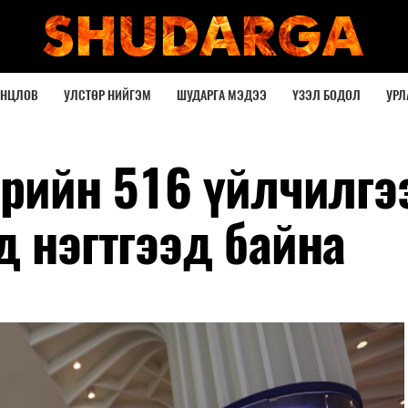
ОНЦЛОВ
УЛСТӨР НИЙГЭМ
ШУДАРГА МЭДЭЭ
ҮЗЭЛ БОДОЛ
УРЛ
өрийн 516 үйлчилгээ
д нэгтгээд байна