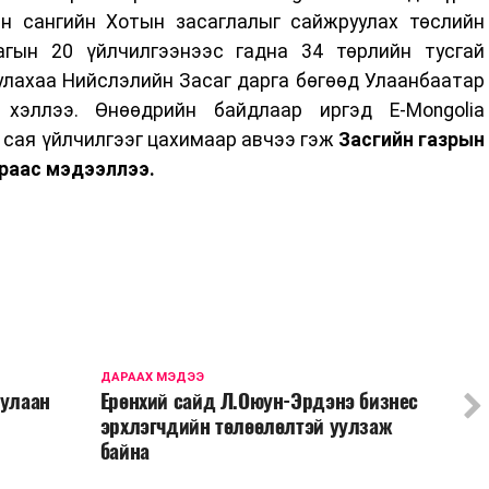
н сангийн Хотын засаглалыг сайжруулах төслийн
агын 20 үйлчилгээнээс гадна 34 төрлийн тусгай
лахаа Нийслэлийн Засаг дарга бөгөөд Улаанбаатар
 хэллээ. Өнөөдрийн байдлаар иргэд E-Mongolia
 сая үйлчилгээг цахимаар авчээ гэж
Засгийн газрын
раас мэдээллээ.
ДАРААХ МЭДЭЭ
дулаан
Ерөнхий сайд Л.Оюун-Эрдэнэ бизнес
эрхлэгчдийн төлөөлөлтэй уулзаж
байна