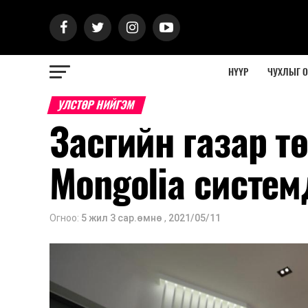
НҮҮР
ЧУХЛЫГ 
УЛСТӨР НИЙГЭМ
Засгийн газар т
Mongolia систем
Огноо:
5 жил 3 сар.өмнө
,
2021/05/11