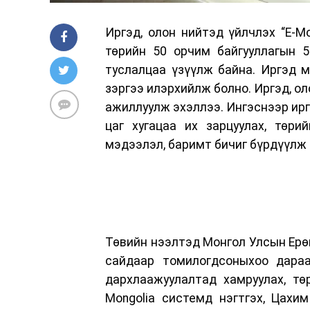
Иргэд, олон нийтэд үйлчлэх “E-M
төрийн 50 орчим байгууллагын 5
туслалцаа үзүүлж байна. Иргэд м
зэргээ илэрхийлж болно. Иргэд, ол
ажиллуулж эхэллээ. Ингэснээр иргэ
цаг хугацаа их зарцуулах, төри
мэдээлэл, баримт бичиг бүрдүүлж 
Төвийн нээлтэд Монгол Улсын Ерө
сайдаар томилогдсоныхоо дараа
дархлаажуулалтад хамруулах, тө
Mongolia системд нэгтгэх, Цахи