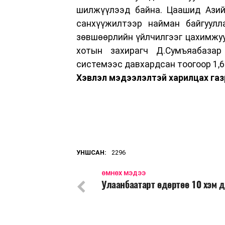
шилжүүлээд байна. Цаашид Азий
санхүүжилтээр найман байгуулл
зөвшөөрлийн үйлчилгээг цахимжуу
хотын захирагч Д.Сумъяабазар
системээс давхардсан тоогоор 1,6
Хэвлэл мэдээлэлтэй харилцах газ
УНШСАН:
2296
ӨМНӨХ МЭДЭЭ
Улаанбаатарт өдөртөө 10 хэм 