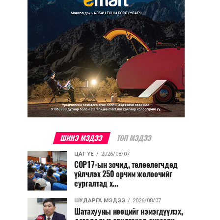
ШИНЭ МЭДЭЭ
ТОП МЭДЭЭ
ЦАГ ҮЕ
2026/08/07
COP17-ын зочид, төлөөлөгчдөд
үйлчлэх 250 орчим жолоочийг
сургалтад х...
ШУДАРГА МЭДЭЭ
2026/08/07
Шатахууны нөөцийг нэмэгдүүлэх,