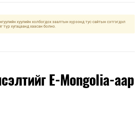
гуулийн хуулийн холбогдох заалтын хүрээнд тус сайтын сэтгэгдэл
йг түр хугацаанд хаасан болно.
лсэлтийг E-Mongolia-аар