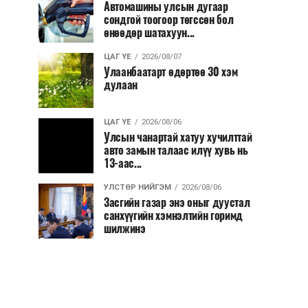
Автомашины улсын дугаар
сондгой тоогоор төгссөн бол
өнөөдөр шатахуун...
ЦАГ ҮЕ
2026/08/07
Улаанбаатарт өдөртөө 30 хэм
дулаан
ЦАГ ҮЕ
2026/08/06
Улсын чанартай хатуу хучилттай
авто замын талаас илүү хувь нь
13-аас...
УЛСТӨР НИЙГЭМ
2026/08/06
Засгийн газар энэ оныг дуустал
санхүүгийн хэмнэлтийн горимд
шилжинэ