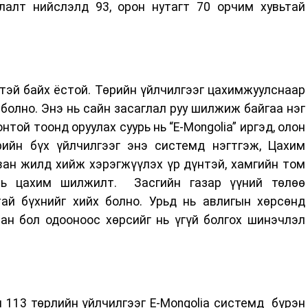
алт нийслэлд 93, орон нутагт 70 орчим хувьтай
тэй байх ёстой. Төрийн үйлчилгээг цахимжуулснаар
й болно. Энэ нь сайн засаглал руу шилжиж байгаа нэг
той тоонд оруулах суурь нь “E-Mongolia” иргэд, олон
ийн бүх үйлчилгээг энэ системд нэгтгэж, Цахим
ван жилд хийж хэрэгжүүлэх үр дүнтэй, хамгийн том
ь цахим шилжилт. Засгийн газар үүний төлөө
ай бүхнийг хийх болно. Урьд нь авлигын хөрсөнд
ан бол одооноос хөрсийг нь үгүй болгох шинэчлэл
 113 төрлийн үйлчилгээг E-Mongolia системд бүрэн