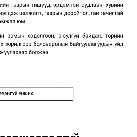
ийн газрын гишүүд, эрдэмтэн судлаач, хувийн
нэгдэж цөлжилт, газрын доройтол, ган гачигтай
хэмжээ юм.
н замын хөдөлгөөн, аюулгүй байдал, төрийн
ах зорилгоор боловсролын байгууллагуудын үйл
жүүлэхээр болжээ .
дрүүдэд E-Mongolia системээр бүртгэнэ.
ЭРЭНГҮЙ УНШИХ
дрүүдэд E-Mongolia системээр бүртгэнэ.
гийн баг сургуулиуд дээр ажиллахгүй.