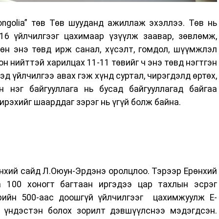
ongolia” төв Төв шууданд ажиллаж эхэллээ. Төв нь
16 үйлчилгээг цахимаар үзүүлж заавар, зөвлөмж,
өн энэ төвд ирж санал, хүсэлт, гомдол, шүүмжлэл
он нийттэй харилцах 11-11 төвийг ч энэ төвд нэгтгэн
д үйлчилгээ авах гэж хүнд суртал, чирэгдэлд өртөх,
йн нэг байгууллага нь бусад байгууллагад байгаа
ирэхийг шаарддаг зэрэг нь үгүй болж байна.
нхий сайд Л.Оюун-Эрдэнэ оролцлоо. Тэрээр Ерөнхий
 100 хоногт багтаан иргэдээ цар тахлын эсрэг
рийн 500-аас доошгүй үйлчилгээг цахимжуулж E-
м үндэстэн болох зорилт дэвшүүлснээ мэдэгдсэн.