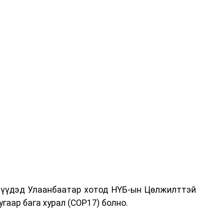
дрүүдэд Улаанбаатар хотод НҮБ-ын Цөлжилттэй
гаар бага хурал (COP17) болно.