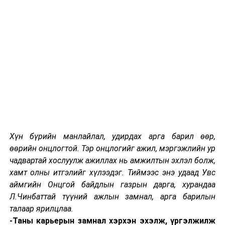
-Наадамчдын өргөн чөлөөнд 100 хүрэхгүй автобус
явдаг байсныг 130 болгож байна. Мөн богино
эргэлтийн чиглэлийг нэмж, өнөөдрөөс үйлчилгээнд
явуулна. Буянт-Ухаагаас Үйлдвэр 19 хүртэл богино
эргэлт гаргаж, 15-20 автобус үйлчилгээнд явуулах
юм. Нийтийн тээврийн үйлчилгээнд явдаг байсан 900
гаруй автобус бүгд хуучин байсныг үе шаттай
шинэчилж, өнөөдрийн байдлаар 450 гаруй шинэ
автобус үйлчилгээнд явж байна. Энэ сард шинэ 150
автобус, ирэх аравдугаар сард 180 орж ирнэ. Улмаар
арваннэгдүгээр сард нийтийн тээврийн
Хүн бүрийн манлайлал, удирдах арга барил өөр,
автобуснуудыг 100 хувь шинэчилж, арванхоёрдугаар
өөрийн онцлогтой. Тэр онцлогийг ажил, мэргэжлийн ур
сард автобусны тоог 1200-д хүргэнэ.
чадвартай хослуулж ажиллах нь амжилтын эхлэл болж,
хамт олны итгэлийг хүлээдэг. Тиймээс энэ удаад Увс
аймгийн Онцгой байдлын газрын дарга, хурандаа
-Наадамчдын өргөн чөлөөнд хайс, хашлага
Л.Чинбаттай түүний ажлын замнал, арга барилын
тавьснаас хойш хэд хэдэн машин осол гаргаж,
талаар ярилцлаа.
үүнийг мөргөсөн. Хохирлыг хэрхэн барагдуулж
-Таны карьерын замнал хэрхэн эхэлж, үргэлжилж