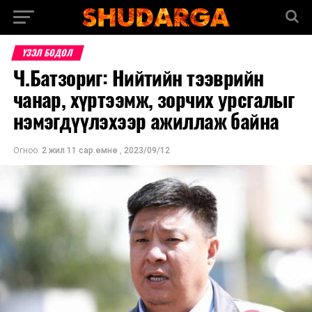
ҮЗЭЛ БОДОЛ
Ч.Батзориг: Нийтийн тээврийн
чанар, хүртээмж, зорчих урсгалыг
нэмэгдүүлэхээр ажиллаж байна
Огноо:
2 жил 11 сар.өмнө
,
2023/09/12