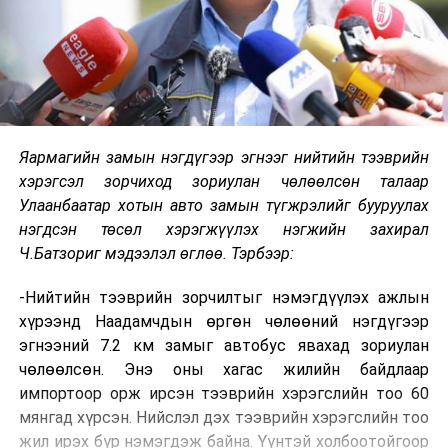
Яармагийн замын нэгдүгээр эгнээг нийтийн тээврийн
хэрэгсэл зорчиход зориулан чөлөөлсөн талаар
Улаанбаатар хотын авто замын түгжрэлийг бууруулах
нэгдсэн төсөл хэрэгжүүлэх нэгжийн захирал
Ч.Батзориг мэдээлэл өглөө. Тэрбээр:
-Нийтийн тээврийн зорчилтыг нэмэгдүүлэх ажлын
хүрээнд Наадамчдын өргөн чөлөөний нэгдүгээр
эгнээний 7.2 км замыг автобус явахад зориулан
чөлөөлсөн. Энэ оны хагас жилийн байдлаар
импортоор орж ирсэн тээврийн хэрэгслийн тоо 60
мянгад хүрсэн. Нийслэл дэх тээврийн хэрэгслийн тоо
жил ирэх бүр нэмэгдэж байна. Үүнтэй холбоотойгоор