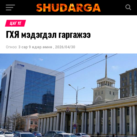
ЦАГ ҮЕ
ГХЯ мэдэгдэл гаргажээ
Огноо:
3 сар 9 өдөр.өмнө
,
2026/04/30