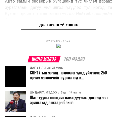
Авто замын засварын хугацаанд тус чиглэл дараах
Ийнхүү лаг хатаах, шатаах технологийг лагийн
зураглалын дагуу үйлчилгээ үзүүлэх тул иргэд та
эзлэхүүнийг бууруулахын зэрэгцээ эрчим хүч
бүхэн зорчилтоо төлөвлөнө үү
гэж Нийтийн тээврийн
үйлдвэрлэх, нөөцийг дахин ашиглах чиглэлээр олон
бодлогын газраас мэдээллээ.
улсад өргөн ашиглаж байна.
ДЭЛГЭРЭНГҮЙ УНШИХ
СУРТАЛЧИЛГАА
ШИНЭ МЭДЭЭ
ТОП МЭДЭЭ
ЦАГ ҮЕ
3 цаг 25 минут
COP17-ын зочид, төлөөлөгчдөд үйлчлэх 250
орчим жолоочийг сургалтад х...
ШУДАРГА МЭДЭЭ
5 цаг 49 минут
Шатахууны нөөцийг нэмэгдүүлэх, доголдлыг
арилгахад анхаарч байна