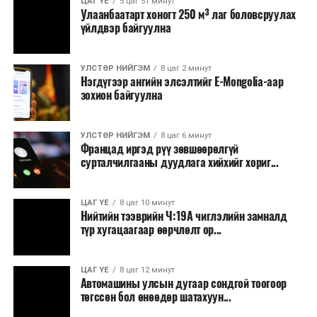
ЦАГ ҮЕ
5 цаг 51 минут
Улаанбаатарт хоногт 250 м³ лаг боловсруулах
үйлдвэр байгуулна
УЛСТӨР НИЙГЭМ
8 цаг 2 минут
Нэгдүгээр ангийн элсэлтийг E-Mongolia-аар
зохион байгуулна
УЛСТӨР НИЙГЭМ
8 цаг 6 минут
Францад иргэд рүү зөвшөөрөлгүй
сурталчилгааны дуудлага хийхийг хориг...
ЦАГ ҮЕ
8 цаг 10 минут
Нийтийн тээврийн Ч:19А чиглэлийн замналд
түр хугацаагаар өөрчлөлт ор...
ЦАГ ҮЕ
8 цаг 12 минут
Автомашины улсын дугаар сондгой тоогоор
төгссөн бол өнөөдөр шатахуун...