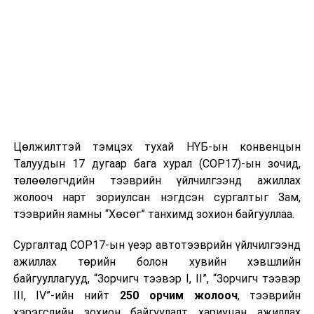
саад учруулах, улмаар харилцан итгэлцэлд сөргөөр
нөлөөлөх эрсдэлийг бий болгож болзошгүй юм.
Нөгөө талаас, иргэдийн үнэн зөв мэдээлэл авах
эрхийг хангах нь чухал бөгөөд худал, ташаа мэдээлэл
түгээх нь нийгэмд үл ойлголцол, талцал бий болгох,
иргэдийн амгалан тайван байдалд сөргөөр нөлөөлөх
эрсдэлтэйг онцлон тэмдэглэж байна.
Цөлжилттэй тэмцэх тухай НҮБ-ын конвенцын
Гадаад харилцааны яамны батлагдсан төсөв нь:
Талуудын 17 дугаар бага хурал (COP17)-ын зочид,
төлөөлөгчдийн тээврийн үйлчилгээнд ажиллах
● 2024 онд 29.4 тэрбум төгрөг,
жолооч нарт зориулсан нэгдсэн сургалтыг Зам,
● 2025 онд 33.7 тэрбум төгрөг,
тээврийн яамны “Хөсөг” танхимд зохион байгууллаа.
● 2026 онд 27.9 тэрбум төгрөг байхаар тус тус
батлагдсан бөгөөд уг төсвийн ойролцоогоор 30 хувь
Сургалтад COP17-ын үеэр автотээврийн үйлчилгээнд
нь цалингийн зардал, 70 хувь нь үйл ажиллагаа болон
ажиллах төрийн болон хувийн хэвшлийн
урсгал шилжүүлгийн зардалд зарцуулагддаг болно.
байгууллагууд, “Зорчигч тээвэр I, II”, “Зорчигч тээвэр
III, IV”-ийн нийт
250 орчим жолооч
, тээврийн
Иргэний хуулийн 497 дугаар зүйл болон 21 дүгээр
хэрэгслийн зохион байгуулалт хариуцан ажиллах