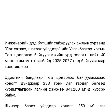
Монгол Улс, НҮБ хамтын ажиллагаагаа өргөжүүлж,
холбогдох байгууллагуудын уялдаа холбоо, аюулгүй
ногоон хөгжлийг дэмжинэ
ажиллагааны чиглэлээр жолооч нарыг сургалт, арга
зүйгээр хангаж байна.
ӨМНӨХ МЭДЭЭ
Нийслэлд байгаа эзэнгүй нохой, муурыг түр асран
хамгаалах байранд шилжүүлж байна
Мөн зам тээврийн осол, саатал болон бусад эрсдэл,
онцгой нөхцөл үүссэн үед авах арга хэмжээ, ачаалал
ихтэй нөхцөлд тайван, зөв, шуурхай шийдвэр гаргах,
Инженерийн дэд бүтцийг сайжруулах ажлын хүрээнд
өдөр тутмын ажлын бэлэн байдлыг хангах зэрэг
“Лаг хатаах, шатаах үйлдвэр”-ийг Улаанбаатар хотын
практик ур чадварыг сургалтын хөтөлбөрт тусгажээ.
Төв цэвэрлэх байгууламжийн урд хэсэгт, нийт 40
мянган ам метр талбайд 2025-2027 онд байгуулахаар
Сургалтыг танилцуулах лекц, асуулт-хариулт,
төлөвлөжээ.
жишээнд суурилсан сургалт, багаар ажиллах дасгал,
маршрут болон тээвэрлэлтийн урсгалын зураглалтай
Одоогийн байдлаар Төв цэвэрлэх байгууламжаас
танилцах, онцгой нөхцөлд ажиллах дадлага зэрэг
хоногт дунджаар 238 тонн лаг гардаг бөгөөд
онол, практик хосолсон хэлбэрээр зохион байгуулж
хуримтлагдсан лагийн хэмжээ 843,200 м³-д хүрсэн
байна.
байна.
Сургалтын үеэр COP17 олон улсын бага хурлыг
Шинээр барих үйлдвэр хоногт 250 м³ лаг
зохион байгуулах Үндэсний хорооны Ажлын алба,