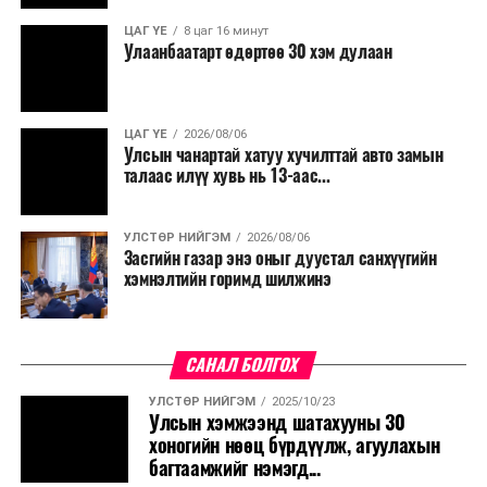
ЦАГ ҮЕ
8 цаг 16 минут
Улаанбаатарт өдөртөө 30 хэм дулаан
ЦАГ ҮЕ
2026/08/06
Улсын чанартай хатуу хучилттай авто замын
талаас илүү хувь нь 13-аас...
УЛСТӨР НИЙГЭМ
2026/08/06
Засгийн газар энэ оныг дуустал санхүүгийн
хэмнэлтийн горимд шилжинэ
САНАЛ БОЛГОХ
УЛСТӨР НИЙГЭМ
2025/10/23
Улсын хэмжээнд шатахууны 30
хоногийн нөөц бүрдүүлж, агуулахын
багтаамжийг нэмэгд...