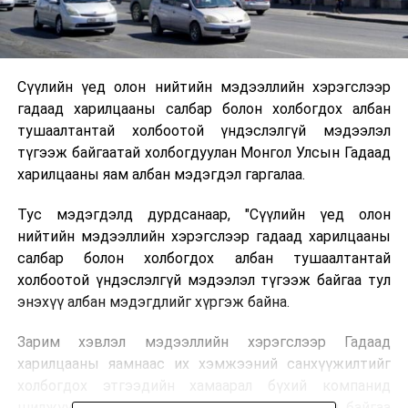
Сүүлийн үед олон нийтийн мэдээллийн хэрэгслээр
гадаад харилцааны салбар болон холбогдох албан
тушаалтантай холбоотой үндэслэлгүй мэдээлэл
түгээж байгаатай холбогдуулан Монгол Улсын Гадаад
харилцааны яам албан мэдэгдэл гаргалаа.
Тус мэдэгдэлд дурдсанаар, "Сүүлийн үед олон
нийтийн мэдээллийн хэрэгслээр гадаад харилцааны
салбар болон холбогдох албан тушаалтантай
холбоотой үндэслэлгүй мэдээлэл түгээж байгаа тул
энэхүү албан мэдэгдлийг хүргэж байна.
Зарим хэвлэл мэдээллийн хэрэгслээр Гадаад
харилцааны яамнаас их хэмжээний санхүүжилтийг
холбогдох этгээдийн хамаарал бүхий компанид
шилжүүлсэн гэх агуулгатай мэдээлэл түгээд байгаа