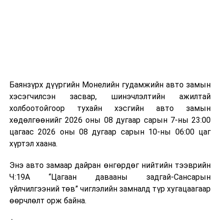
аргаар боловсруулж, эзлэхүүнийг эрс бууруулах
зориулалттай. Лагийг өндөр температурт шатааснаар
эзлэхүүн нь 90 хүртэл хувиар буурч, бактери, вирус
болон бусад өвчин үүсгэгч бичил биетнийг устгах
боломжтой.
Түүнчлэн шаталтын явцад үүсэх дулааныг цахилгаан
болон дулааны эрчим хүч үйлдвэрлэхэд ашиглаж
Баянзүрх дүүргийн Монелийн гудамжийн авто замын
болдог. Зарим технологийн хувьд шаталтын дараа
хэсэгчилсэн засвар, шинэчлэлтийн ажилтай
үлдэх үнснээс фосфор зэрэг ашигт эрдсийг сэргээн
холбоотойгоор тухайн хэсгийн авто замын
авах боломжтой аж.
хөдөлгөөнийг 2026 оны 08 дугаар сарын 7-ны 23:00
цагаас 2026 оны 08 дугаар сарын 10-ны 06:00 цаг
Япон, Герман, Швейцар, Нидерланд, Өмнөд Солонгос
хүртэл хаана.
зэрэг улс лаг хатаах, шатаах технологийг ашиглаж
байна. Тухайлбал, Германд лаг шатаах үйлдвэрээс
Энэ авто замаар дайран өнгөрдөг нийтийн тээврийн
гарсан үнснээс фосфор сэргээн авах технологи
Ч:19А “Цагаан давааны задгай-Сансарын
ашигладаг бол Нидерландад төвлөрсөн лаг
үйлчилгээний төв” чиглэлийн замналд түр хугацаагаар
боловсруулах үйлдвэрүүдээр дулаан, цахилгаан
өөрчлөлт орж байна.
эрчим хүч үйлдвэрлэдэг.