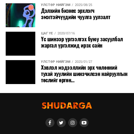
УЛСТӨР НИЙГЭМ
2025/08/25
Дэлхийн бизнес эрхлэгч
эмэгтэйчүүдийн чуулга уулзалт
ЦАГ ҮЕ
2020/07/16
Үс шинээр үргээлгэх буюу засуулбал
жаргал үргэлжид ирэх сайн
УЛСТӨР НИЙГЭМ
2025/01/27
Хэвлэл мэдээллийн эрх чөлөөний
тухай хуулийн шинэчилсэн найруулгын
төслийг өргөн...