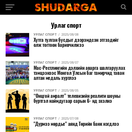
Урлаг спорт
УРЛАГ СПОРТ
2025/08/08
Хутга тулган бусдыг дээрэмдсэн этгээдийг
олж тогтоон баривчилжээ
УРЛАГ СПОРТ
2025/08/07
Мас-Рестлингийн дэлхийн аварга шалгаруулах
тэмцээнээс Монгол Улсын баг тамирчид таван
алтан медаль хүртлээ
УРЛАГ СПОРТ
2025/08/05
“Онцгой амралт” телевизийн реалити шоуны
бүртгэл наймдугаар сарын 6- нд эхэлнэ
УРЛАГ СПОРТ
2025/07/08
"Дүрмээ мөрдье" аянд Төрийн банк нэгдлээ