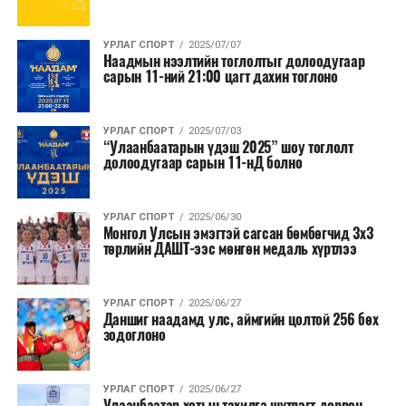
УРЛАГ СПОРТ
2025/07/07
Наадмын нээлтийн тоглолтыг долоодугаар
сарын 11-ний 21:00 цагт дахин тоглоно
УРЛАГ СПОРТ
2025/07/03
“Улаанбаатарын үдэш 2025” шоу тоглолт
долоодугаар сарын 11-нД болно
УРЛАГ СПОРТ
2025/06/30
Монгол Улсын эмэгтэй сагсан бөмбөгчид 3х3
төрлийн ДАШТ-ээс мөнгөн медаль хүртлээ
УРЛАГ СПОРТ
2025/06/27
Даншиг наадамд улс, аймгийн цолтой 256 бөх
зодоглоно
УРЛАГ СПОРТ
2025/06/27
Улаанбаатар хотын тахилга шүтлэгт дөрвөн