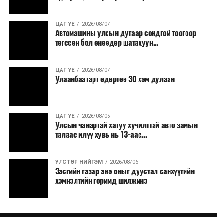
ЦАГ ҮЕ
2026/08/07
Автомашины улсын дугаар сондгой тоогоор
төгссөн бол өнөөдөр шатахуун...
ЦАГ ҮЕ
2026/08/07
Улаанбаатарт өдөртөө 30 хэм дулаан
ЦАГ ҮЕ
2026/08/06
Улсын чанартай хатуу хучилттай авто замын
талаас илүү хувь нь 13-аас...
УЛСТӨР НИЙГЭМ
2026/08/06
Засгийн газар энэ оныг дуустал санхүүгийн
хэмнэлтийн горимд шилжинэ