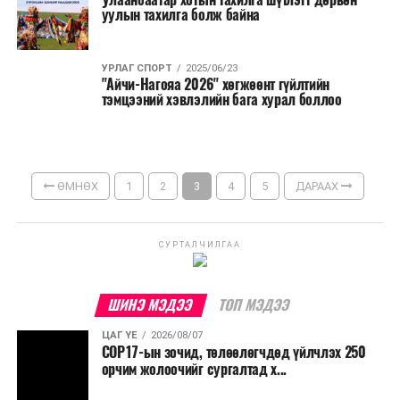
уулын тахилга болж байна
УРЛАГ СПОРТ
2025/06/23
"Айчи-Нагояа 2026" хөгжөөнт гүйлтийн
тэмцээний хэвлэлийн бага хурал боллоо
ӨМНӨХ
1
2
3
4
5
ДАРААХ
СУРТАЛЧИЛГАА
ШИНЭ МЭДЭЭ
ТОП МЭДЭЭ
ЦАГ ҮЕ
2026/08/07
COP17-ын зочид, төлөөлөгчдөд үйлчлэх 250
орчим жолоочийг сургалтад х...