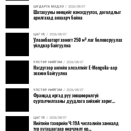
ШУДАРГА МЭДЭЭ
2026/08/07
Шатахууны нөөцийг нэмэгдүүлэх, доголдлыг
арилгахад анхаарч байна
ЦАГ ҮЕ
2026/08/07
Улаанбаатарт хоногт 250 м³ лаг боловсруулах
үйлдвэр байгуулна
УЛСТӨР НИЙГЭМ
2026/08/07
Нэгдүгээр ангийн элсэлтийг E-Mongolia-аар
зохион байгуулна
УЛСТӨР НИЙГЭМ
2026/08/07
Францад иргэд рүү зөвшөөрөлгүй
сурталчилгааны дуудлага хийхийг хориг...
ЦАГ ҮЕ
2026/08/07
Нийтийн тээврийн Ч:19А чиглэлийн замналд
түр хугацаагаар өөрчлөлт ор...