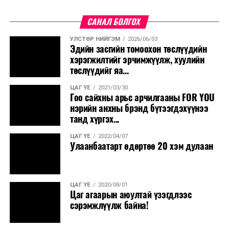
САНАЛ БОЛГОХ
УЛСТӨР НИЙГЭМ
2026/06/03
Эдийн засгийн томоохон төслүүдийн
хэрэгжилтийг эрчимжүүлж, хуулийн
төслүүдийг яа...
ЦАГ ҮЕ
2021/03/30
Гоо сайхны арьс арчилгааны FOR YOU
нэрийн анхны брэнд бүтээгдэхүүнээ
танд хүргэх...
ЦАГ ҮЕ
2022/04/07
Улаанбаатарт өдөртөө 20 хэм дулаан
ЦАГ ҮЕ
2020/08/01
Цаг агаарын аюултай үзэгдлээс
сэрэмжлүүлж байна!