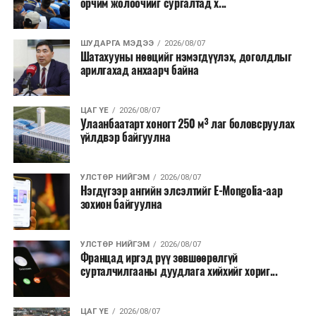
орчим жолоочийг сургалтад х...
хамгийн эртний марафонуудын нэг бөгөөд анх 1897
онд зохион байгуулагдсан. Түүнээс хойш жил бүр
тасралтгүй зохион байгуулагдаж ирсэн бөгөөд АНУ-
ШУДАРГА МЭДЭЭ
2026/08/07
Шатахууны нөөцийг нэмэгдүүлэх, доголдлыг
ын Эх орончдын өдөрт зориулан дөрөвдүгээр сарын
арилгахад анхаарч байна
гурав дахь Даваа гаригт уламжлал болгон явуулдаг.
Олон улсын марафоны тэмцээнүүд дундаас нэр
ЦАГ ҮЕ
2026/08/07
Улаанбаатарт хоногт 250 м³ лаг боловсруулах
хүндээрээ тэргүүлэх энэхүү уралдаанд оролцохын
үйлдвэр байгуулна
тулд гүйгчид тодорхой босго хугацаа давсан байх
шаардлагатай нь онцлог юм.
УЛСТӨР НИЙГЭМ
2026/08/07
Нэгдүгээр ангийн элсэлтийг E-Mongolia-аар
зохион байгуулна
УЛСТӨР НИЙГЭМ
2026/08/07
Францад иргэд рүү зөвшөөрөлгүй
сурталчилгааны дуудлага хийхийг хориг...
ЦАГ ҮЕ
2026/08/07