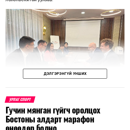
ДЭЛГЭРЭНГҮЙ УНШИХ
УРЛАГ СПОРТ
Гучин мянган гүйгч оролцох
Уулзалтаар Польш болон Монголын өв соёл, ахуй
Бостоны алдарт марафон
амьдрал, үндэстний онцлогийг харуулсан
бүтээлүүдийг солилцохоор боллоо.
өнөөдөр болно