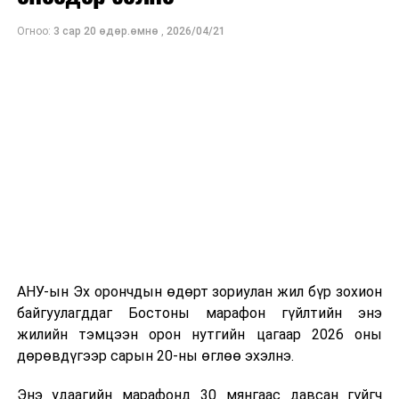
МҮОНТ, "Дэлхийн морьтнууд" төслийн хамтран
Огноо:
3 сар 20 өдөр.өмнө
,
2026/04/21
бүтээсэн "Зөн дагасан монгол адуу" баримтат киног
долоодугаар сарын 13-нд Дэлхийн адууны өдрөөр
Польш улсын үзэгчдийн хүртээл болгоно.
АНУ-ын Эх орончдын өдөрт зориулан жил бүр зохион
байгуулагддаг Бостоны марафон гүйлтийн энэ
жилийн тэмцээн орон нутгийн цагаар 2026 оны
дөрөвдүгээр сарын 20-ны өглөө эхэлнэ.
Энэ удаагийн марафонд 30 мянгаас давсан гүйгч