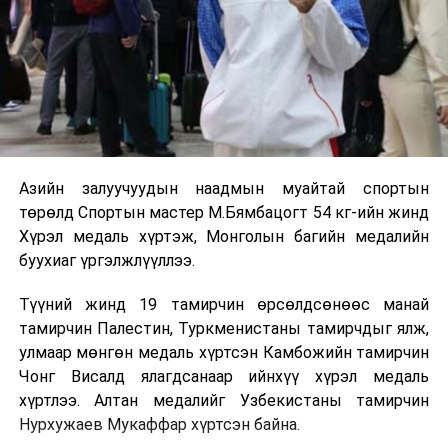
Азийн залуучуудын наадмын муайтай спортын
төрөлд Спортын мастер М.Бямбацогт 54 кг-ийн жинд
Хүрэл медаль хүртэж, Монголын багийн медалийн
буухиаг үргэлжлүүллээ.
Түүний жинд 19 тамирчин өрсөлдсөнөөс манай
тамирчин Палестин, Туркменистаны тамирчдыг ялж,
улмаар мөнгөн медаль хүртсэн Камбожийн тамирчин
Чонг Висалд ялагдсанаар ийнхүү хүрэл медаль
хүртлээ. Алтан медалийг Узбекистаны тамирчин
Нурхужаев Мукаффар хүртсэн байна.