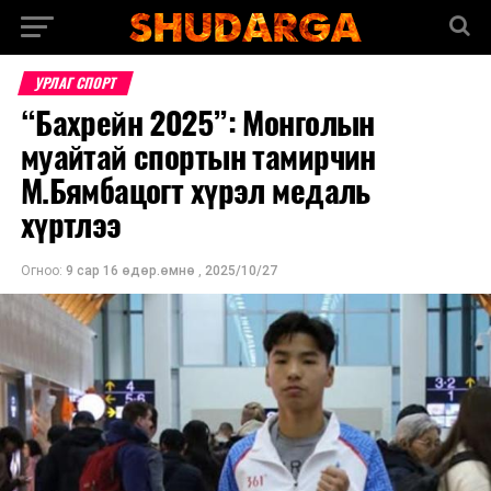
УРЛАГ СПОРТ
“Бахрейн 2025”: Монголын
муайтай спортын тамирчин
М.Бямбацогт хүрэл медаль
хүртлээ
Огноо:
9 сар 16 өдөр.өмнө
,
2025/10/27