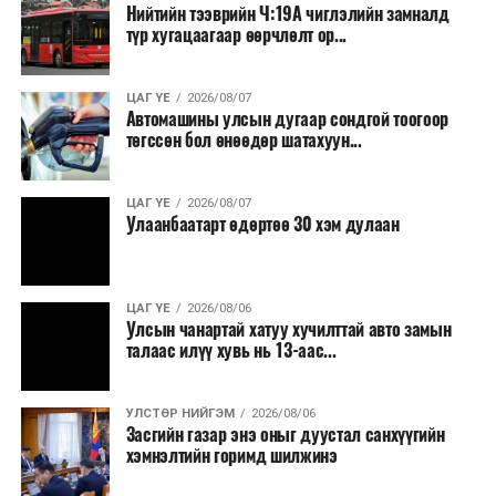
Нийтийн тээврийн Ч:19А чиглэлийн замналд
түр хугацаагаар өөрчлөлт ор...
ЦАГ ҮЕ
2026/08/07
Автомашины улсын дугаар сондгой тоогоор
төгссөн бол өнөөдөр шатахуун...
ЦАГ ҮЕ
2026/08/07
Улаанбаатарт өдөртөө 30 хэм дулаан
ЦАГ ҮЕ
2026/08/06
Улсын чанартай хатуу хучилттай авто замын
талаас илүү хувь нь 13-аас...
УЛСТӨР НИЙГЭМ
2026/08/06
Засгийн газар энэ оныг дуустал санхүүгийн
хэмнэлтийн горимд шилжинэ