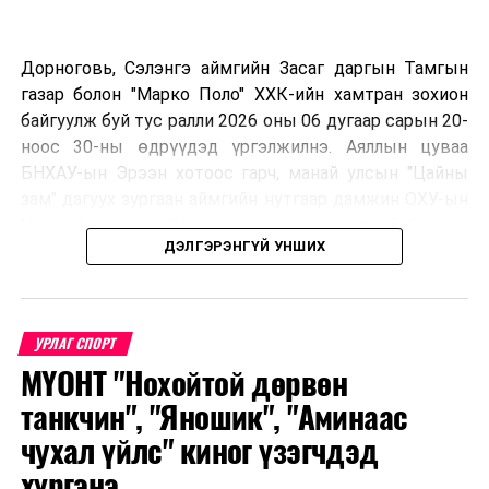
Дорноговь, Сэлэнгэ аймгийн Засаг даргын Тамгын
газар болон "Марко Поло" ХХК-ийн хамтран зохион
байгуулж буй тус ралли 2026 оны 06 дугаар сарын 20-
ноос 30-ны өдрүүдэд үргэлжилнэ. Аяллын цуваа
БНХАУ-ын Эрээн хотоос гарч, манай улсын "Цайны
зам" дагуух зургаан аймгийн нутгаар дамжин ОХУ-ын
Улаан-Үд хотноо барианд орох маршруттай бөгөөд
ДЭЛГЭРЭНГҮЙ УНШИХ
улс тус бүрээс авто спорт сонирхогч тамирчдын 10
автомашин, нийт 75 гаруй хүн бүхий аяллын баг,
хэвлэл мэдээллийн төлөөлөл оролцож байна.
УРЛАГ СПОРТ
МҮОНТ "Нохойтой дөрвөн
Тус автомашинтай брэнд аяллыг зохион байгуулах
танкчин", "Яношик", "Аминаас
шийдвэрийг гурван орны Аялал жуулчлалын сайд
чухал үйлс" киног үзэгчдэд
нарын 2025 онд Дархан-Уул аймагт хийсэн IX
хүргэнэ
уулзалтын үеэр гаргасан бөгөөд энэхүү санаачилгыг