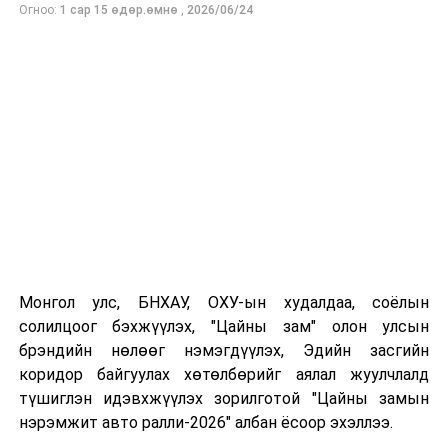
Огноо:
1 сар 15 өдөр.өмнө
,
2026/06/24
Монгол улс, БНХАУ, ОХУ-ын худалдаа, соёлын
солилцоог бэхжүүлэх, "Цайны зам" олон улсын
брэндийн нөлөөг нэмэгдүүлэх, Эдийн засгийн
коридор байгуулах хөтөлбөрийг аялал жуулчлалд
түшиглэн идэвхжүүлэх зорилготой "Цайны замын
нэрэмжит авто ралли-2026" албан ёсоор эхэллээ.