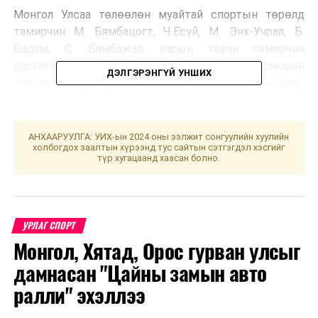
Монгол Улсаа төлөөлөн муайтай спортын төрөлд
тамирчин М. Бямбацогт, Ч.Есүй, М. Энх-Учрал, Б.
Бадам, С. Бямбажав нарын таван тамирчин
дасгалжуулагч багш Э. Мөнхбаатар, Н.Идэрмөрөн
ДЭЛГЭРЭНГҮЙ УНШИХ
нарын удирдлага дор амжилттай оролцож ийнхүү
тэмцээнээ өндөрлүүллээ.
АНХААРУУЛГА: УИХ-ын 2024 оны ээлжит сонгуулийн хуулийн
УНШСАН:
7633
холбогдох заалтын хүрээнд тус сайтын сэтгэгдэл хэсгийг
түр хугацаанд хаасан болно.
ДАРААХ МЭДЭЭ
Нүүдэлчдийн түүхийг орчин цагтай холбон цаг
хугацаагаар аялуулж эхэллээ
ӨМНӨХ МЭДЭЭ
Гүйцэтгэлээ биелүүлээгүй түлш тээврийн хоёр ААН-
УРЛАГ СПОРТ
ийн гэрээг цуцаллаа
Монгол, Хятад, Орос гурван улсыг
дамнасан "Цайны замын авто
ралли" эхэллээ