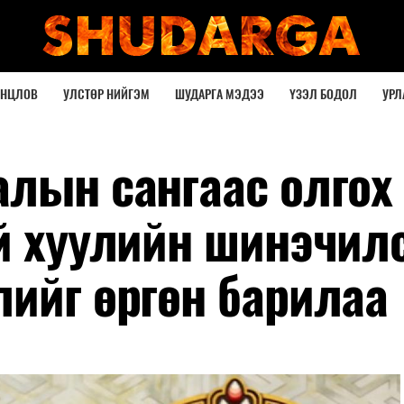
ОНЦЛОВ
УЛСТӨР НИЙГЭМ
ШУДАРГА МЭДЭЭ
ҮЗЭЛ БОДОЛ
УРЛ
алын сангаас олгох
ай хуулийн шинэчил
лийг өргөн барилаа