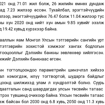
21 онд 71.01 жил болж, 26 жилийн өмнөх дундаж
ад 7.23 жилээр өссөн. Тухайлбал, эрэгтэйчүүдийн
илээр, эмэгтэйчүүдийнх 76.47 болж 11.04 жилээр тус
ны хүн 2020 онд нийт хүн амын 9.85 хувийг эзэлж
д 19.42 хувьд хүрэхээр байна.
ааллын яам Монгол Улсын тэтгэврийн сангийн урт
 тэтгэврийн зохистой хэмжээг хангах бодлогын
 тооцооллыг Дэлхийн банкны зөвлөхөөр хийлгэсэн.
мжийг Дэлхийн банкнаас өгсөн.
ын тогтолцоондоо параметрийн шинэчлэл хийхээ
ал нэмэгдэж, илүү тогтвортой, шударга байдлыг
цоонд шилжихэд улам л хүндрэлтэй болно. Суурь
 даатгалын санд шаардагдах улсын төсвийн татаас
этрэх түвшинд очихоор байна. Улсын төсвийн татаас
ж байсан бол 2030 онд 6.8 хувь, 2050 онд 11.3 хувь