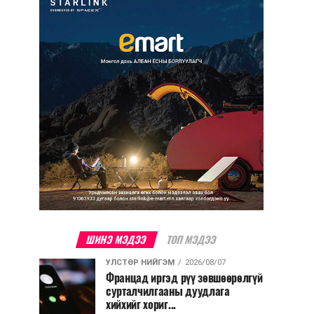
ШИНЭ МЭДЭЭ
ТОП МЭДЭЭ
УЛСТӨР НИЙГЭМ
2026/08/07
Францад иргэд рүү зөвшөөрөлгүй
сурталчилгааны дуудлага
хийхийг хориг...