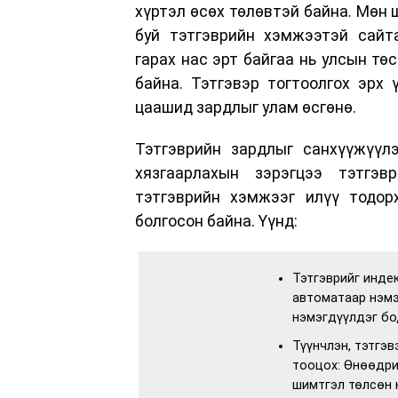
хүртэл өсөх төлөвтэй байна. Мөн
буй тэтгэврийн хэмжээтэй сайта
гарах нас эрт байгаа нь улсын тө
байна. Тэтгэвэр тогтоолгох эрх
цаашид зардлыг улам өсгөнө.
Тэтгэврийн зардлыг санхүүжүүл
хязгаарлахын зэрэгцээ тэтгэв
тэтгэврийн хэмжээг илүү тодор
болгосон байна. Үүнд:
Тэтгэврийг инде
автоматаар нэмэ
нэмэгдүүлдэг бо
Түүнчлэн, тэтгэ
тооцох: Өнөөдри
шимтгэл төлсөн 