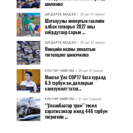
шилжинэ
ШУДАРГА МЭДЭЭ
20 цаг 41 минут
Шатахууны импортын гаалийн
албан татварыг 2027 оны
хоёрдугаар сарын ...
ШУДАРГА МЭДЭЭ
20 цаг 51 минут
Нөөцийн махны хяналтын
тогтолцоог шинэчилнэ
УЛСТӨР НИЙГЭМ
20 цаг 57 минут
Монгол Улс COP17 бага хуралд
6.5 тэрбум ам.долларын
санхүүжилт татах...
УЛСТӨР НИЙГЭМ
21 цаг 2 минут
“Улаанбаатар трам” төсөл
хэрэгжсэнээр жилд 446 тэрбум
төгрөгийн ...