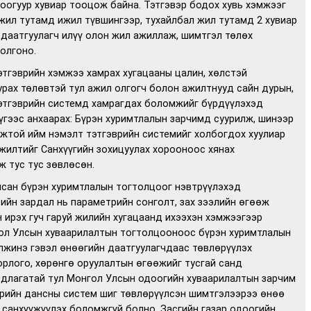
оогуур хувиар тооцож байна. Тэтгэвэр бодох хувь хэмжээг
жил тутамд ижил түвшингээр, тухайлбал жил тутамд 2 хувиар
даатгуулагч илүү олон жил ажиллаж, шимтгэл төлөх
олгоно.
этгэврийн хэмжээ хамрах хугацааны цалин, хөлстэй
урах төлөвтэй тул ажил олгогч болон ажилтнууд сайн дурын,
тэтгэврийн системд хамрагдах боломжийг бүрдүүлэхэд
үгээс анхаарах: Бүрэн хуримтлалын зарчимд суурилж, шинээр
жтой ийм нэмэлт тэтгэврийн системийг холбогдох хуулиар
гжилтийг Санхүүгийн зохицуулах хорооноос хянах
ж тус тус зөвлөсөн.
сан бүрэн хуримтлалын тогтолцоог нэвтрүүлэхэд
ийн зардал нь параметрийн сонголт, зах зээлийн өгөөж
 ирэх гуч гаруй жилийн хугацаанд ихээхэн хэмжээгээр
ол Улсын хуваарилалтын тогтолцооноос бүрэн хуримтлалын
жинэ гэвэл өнөөгийн даатгуулагчдаас төвлөрүүлэх
орлого, хөрөнгө оруулалтын өгөөжийг тусгай санд
длагатай тул Монгол Улсын одоогийн хуваарилалтын зарчим
эрийн дансны систем шиг төвлөрүүлсэн шимтгэлээрээ өнөө
г санхүүжүүлэх боломжгүй болно. Засгийн газар одоогийн