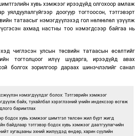
 шимтгэлийн хувь хэмжээг ирээдүйд олгохоор амлаж
р уялдуулалгүйгээр доогуур тогтоосон, тэтгэвэрт
свийн татаасыг нэмэгдүүлэхэд гол нөлөөлөл үзүүлж
 үүсгэсэн ахмад настны тоо нэмэгдсээр байгаа нь
эхэд чиглэсэн улсын төсвийн татаасын өсөлтийг
рийн тогтолцоог илүү шударга, ирээдүйд авах
хой болгох зорилгоор дараах шинэчлэлийг санал
ксжүүлэн нэмэгдүүлдэг болох: Тэтгэврийн хэмжээг
гдүүлж байх, тухайлбал хэрэглээний үнийн индексээр өсгөж
длого баримтлах
вэр бодох хувь хэмжээг шимтгэл төлсөн жил бүрт жигд
йн байдлаар тэтгэвэр бодох хувь хэмжээг даатгуулагчийн
нийт хугацааны эхний жилүүдэд өндөр, харин сүүлийн