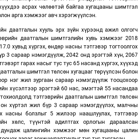
хүүхдээ асрах чөлөөтэй байгаа хугацааны шимтгэл
олон арга хэмжээг авч хэрэгжүүлсэн.
йн даатгалын хууль эрх зүйн хүрээнд ажил олгогч
гэврийн даатгалын шимтгэлийн хувь хэмжээг 2018
7.0 хувьд хүргэх, өндөр насны тэтгэвэр тогтоолгох
үр 3 сараар нэмэгдүүлж, 2042 онд эрэгтэй хүн, 2067
гэвэрт гарах насыг тус тус 65 насанд хүргэх, хүүхэд
даатгалын шимтгэл төлсөн хугацааг төрүүлсэн болон
оор нэг жил зургаан сараар нэмэгдүүлж тооцохоор
ийн хүсэлтээр эрэгтэй 60 нас, эмэгтэй 55 насандаа
 тохиолдолд тэтгэврийн даатгалын шимтгэл төлсөн
 он хүртэл жил бүр 3 сараар нэмэгдүүлэх, малчны
х насны болзлыг 5 жилээр наашлуулах, тэтгэвэр
ийн хөлс, түүнтэй адилтгах орлогын дараалсан
 дундаж цалингийн хэмжээг мөн хугацааны цалин
тооцох зэрэг зохицуулалтуудыг тус тус тусгасан.