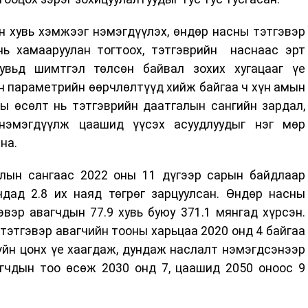
 хувь хэмжээг нэмэгдүүлэх, өндөр насны тэтгэвэр
нь хамааруулан тогтоох, тэтгэврийн наснаас эрт
хувьд шимтгэл төлсөн байвал зохих хугацааг үе
н параметрийн өөрчлөлтүүд хийж байгаа ч хүн амын
ы өсөлт нь тэтгэврийн даатгалын сангийн зардал,
нэмэгдүүлж цаашид үүсэх асуудлуудыг нэг мөр
на.
лын сангаас 2022 оны 11 дүгээр сарын байдлаар
чдад 2.8 их наяд төгрөг зарцуулсан. Өндөр насны
вэр авагчдын 77.9 хувь буюу 371.1 мянгад хүрсэн.
 тэтгэвэр авагчийн тооны харьцаа 2020 онд 4 байгаа
үйн цонх үе хаагдаж, дундаж наслалт нэмэгдсэнээр
агчдын тоо өсөж 2030 онд 7, цаашид 2050 оноос 9