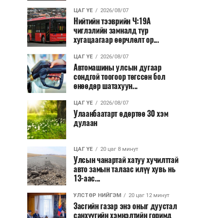
ЦАГ ҮЕ
2026/08/07
Нийтийн тээврийн Ч:19А
чиглэлийн замналд түр
хугацаагаар өөрчлөлт ор...
ЦАГ ҮЕ
2026/08/07
Автомашины улсын дугаар
сондгой тоогоор төгссөн бол
өнөөдөр шатахуун...
ЦАГ ҮЕ
2026/08/07
Улаанбаатарт өдөртөө 30 хэм
дулаан
ЦАГ ҮЕ
20 цаг 8 минут
Улсын чанартай хатуу хучилттай
авто замын талаас илүү хувь нь
13-аас...
УЛСТӨР НИЙГЭМ
20 цаг 12 минут
Засгийн газар энэ оныг дуустал
санхүүгийн хэмнэлтийн горимд