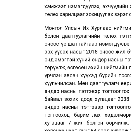
хэмжээг нэмэгдүүлэх, эхчүүдийн 
төлөх харилцааг зохицуулах зэрэг 
Монгол Улсын Их Хурлаас нийгми
болон даатгуулагчийн төлөх тэт
оноос үе шаттайгаар нэмэгдүүлж 1
эрх үүсэх насыг 2018 оноос жил б
онд эмэгтэй хүний өндөр насны тэт
төрүүлж, өсгөсөн эхийн нийгмийн 
үрчлэн авсан хүүхэд бүрийн тоог
хуульчилсан. Мөн даатгуулагч өөр
өндөр насны тэтгэвэр тогтоолгох
байвал зохих доод хугацааг 2038
өндөр насны тэтгэвэр тогтоолго
тогтооход баримтлах хөдөлмөр
хугацааг 7 жил болгон өөрчилж,
хөлсний нийт дүнг 84 сард хувааж 