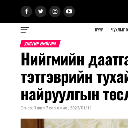
НҮҮР
ЧУХЛЫГ 
УЛСТӨР НИЙГЭМ
Нийгмийн даатг
тэтгэврийн тух
найруулгын төс
Огноо:
3 жил 7 сар.өмнө
,
2023/01/11