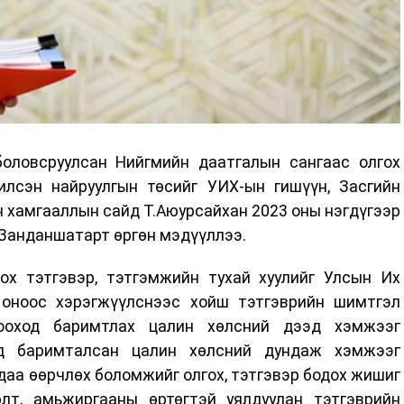
оловсруулсан Нийгмийн даатгалын сангаас олгох
илсэн найруулгын төсийг УИХ-ын гишүүн, Засгийн
 хамгааллын сайд Т.Аюурсайхан 2023 оны нэгдүгээр
.Занданшатарт өргөн мэдүүллээ.
ох тэтгэвэр, тэтгэмжийн тухай хуулийг Улсын Их
 оноос хэрэгжүүлснээс хойш тэтгэврийн шимтгэл
тооход баримтлах цалин хөлсний дээд хэмжээг
ход баримталсан цалин хөлсний дундаж хэмжээг
удаа өөрчлөх боломжийг олгох, тэтгэвэр бодох жишиг
лт, амьжиргааны өртөгтэй уялдуулан тэтгэврийн