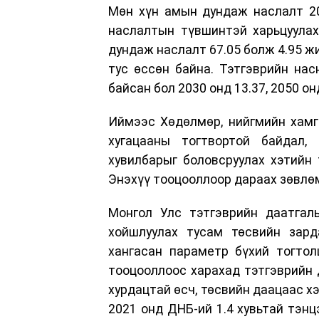
Мөн хүн амын дундаж наслалт 20
наслалтын түвшинтэй харьцуулах
дундаж наслалт 67.05 болж 4.95 ж
тус өссөн байна. Тэтгэврийн нас
байсан бол 2030 онд 13.37, 2050 он
Иймээс Хөдөлмөр, нийгмийн хамг
хугацааны тогтвортой байдал,
хувилбарыг боловсруулах хэтийн
Энэхүү тооцооллоор дараах зөвлө
Монгол Улс тэтгэврийн даатгал
хойшлуулах тусам төсвийн зард
хангасан параметр бүхий тогтол
тооцооллоос харахад тэтгэврийн
хурдацтай өсч, төсвийн даацаас х
2021 онд ДНБ-ий 1.4 хувьтай тэнцэ