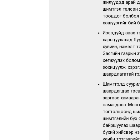
жилүүдэд арай д
шимтгэл төлсөн 
тооцдог болбол 
хөшүүргийг бий б
Ирээдүйд авах т
харьцуулахад бу
хувийн, нэмэлт 
Засгийн газрын з
хөгжүүлэх болом
зохицуулж, хэрэ
шаардлагатай гэ
Шимтгэлд суурил
шаардагдах төсв
зэргээс хамааран
нэмэгдэнэ: Монг
тогтолцоонд шил
шимтгэлийн бүх 
байршуулах шаар
бүхий хийсвэр н
үеийн тэтгэврий