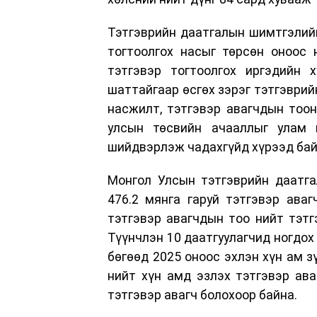
Тэтгэврийн даатгалын шимтгэлийн
тогтоолгох насыг төрсөн оноос 
тэтгэвэр тогтоолгох иргэдийн 
шаттайгаар өсгөх зэрэг тэтгэврий
насжилт, тэтгэвэр авагчдын тоон
улсын төсвийн ачааллыг улам 
шийдвэрлэж чадахгүйд хүрээд бай
Монгол Улсын тэтгэврийн даатга
476.2 мянга гаруй тэтгэвэр аваг
тэтгэвэр авагчдын тоо нийт тэтгэ
Түүнчлэн 10 даатгуулагчид ногдох
бөгөөд 2025 оноос эхлэн хүн ам з
нийт хүн амд эзлэх тэтгэвэр ав
тэтгэвэр авагч болохоор байна.