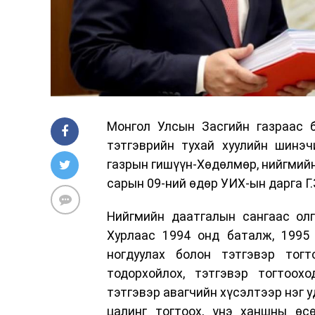
Монгол Улсын Засгийн газраас б
тэтгэврийн тухай хуулийн шинэч
газрын гишүүн-Хөдөлмөр, нийгмийн
сарын 09-ний өдөр УИХ-ын дарга Г
Нийгмийн даатгалын сангаас олг
Хурлаас 1994 онд баталж, 1995
ногдуулах болон тэтгэвэр тог
тодорхойлох, тэтгэвэр тогтоо
тэтгэвэр авагчийн хүсэлтээр нэг 
цалинг тогтоох, үнэ ханшны өсө