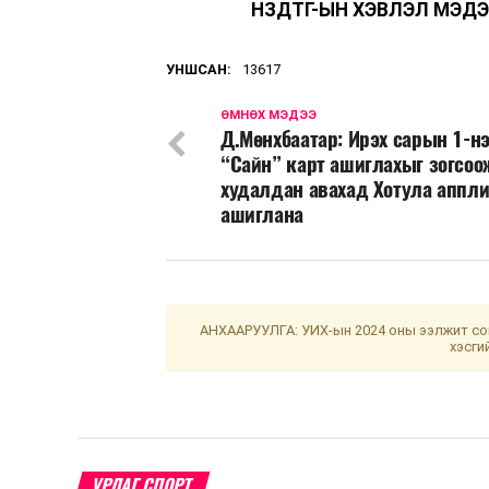
НЗДТГ-ЫН ХЭВЛЭЛ МЭДЭ
УНШСАН:
13617
ӨМНӨХ МЭДЭЭ
Д.Мөнхбаатар: Ирэх сарын 1-н
“Сайн” карт ашиглахыг зогсоо
худалдан авахад Хотула аппл
ашиглана
АНХААРУУЛГА: УИХ-ын 2024 оны ээлжит сон
хэсги
УРЛАГ СПОРТ