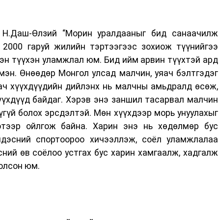
 Н.Даш-Өлзий “Морин уралдааныг бид санаачилж
с 2000 гаруй жилийн тэртээгээс зохиож түүнийгээ
эн түүхэн уламжлал юм. Бид ийм арвин түүхтэй ард
мэн. Өнөөдөр Монгол улсад малчин, уяач бэлтгэдэг
аач хүүхдүүдийн дийлэнх нь малчны амьдралд өсөж,
үүхдүүд байдаг. Хэрэв энэ заншил тасарвал малчин
үгүй болох эрсдэлтэй. Мөн хүүхдээр морь унуулахыг
тээр ойлгож байна. Харин энэ нь хөдөлмөр бус
ндэсний спортоороо хичээллэж, соёл уламжлалаа
ний өв соёлоо устгах бус харин хамгаалж, хадгалж
цолсон юм.