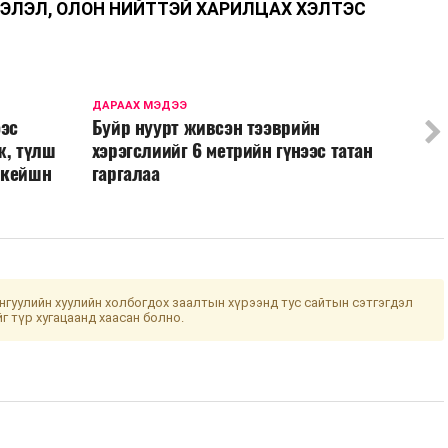
ЭЛЭЛ, ОЛОН НИЙТТЭЙ ХАРИЛЦАХ ХЭЛТЭС
ДАРААХ МЭДЭЭ
ээс
Буйр нуурт живсэн тээврийн
ж, түлш
хэрэгслиийг 6 метрийн гүнээс татан
икейшн
гаргалаа
гуулийн хуулийн холбогдох заалтын хүрээнд тус сайтын сэтгэгдэл
йг түр хугацаанд хаасан болно.