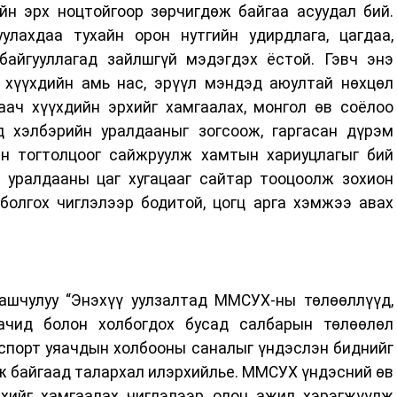
ийн эрх ноцтойгоор зөрчигдөж байгаа асуудал бий.
улахдаа тухайн орон нутгийн удирдлага, цагдаа,
айгууллагад зайлшгүй мэдэгдэх ёстой. Гэвч энэ
 хүүхдийн амь нас, эрүүл мэндэд аюултай нөхцөл
аач хүүхдийн эрхийг хамгаалах, монгол өв соёлоо
д хэлбэрийн уралдааныг зогсоож, гаргасан дүрэм
н тогтолцоог сайжруулж хамтын хариуцлагыг бий
 уралдааны цаг хугацааг сайтар тооцоолж зохион
 болгох чиглэлээр бодитой, цогц арга хэмжээ авах
.
Хашчулуу “Энэхүү уулзалтад ММСУХ-ны төлөөллүүд,
ачид болон холбогдох бусад салбарын төлөөлөл
спорт уяачдын холбооны саналыг үндэслэн биднийг
лж байгаад талархал илэрхийлье. ММСУХ үндэсний өв
рхийг хамгаалах чиглэлээр олон ажил хэрэгжүүлж