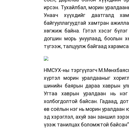
ирсэн. Тухайлбал, морин уралдаа
Унаач хүүхдийг даатгалд хам
байгууллагуудтай хамтран ажилл
хөгжиж байна. Гэтэл хэсэг бүлэг 
догшин морь унуулаад, боолын х
түгээж, талцуулж байгаад харамсаж
НМСУХ-ны тэргүүлэгч М.Мөнхбаясга
хүртэл морин уралдааныг хориг
шинийн баярын дараа хаврын ули
Угтаа хаврын уралдаан нь нэг
холбогдолтой байсан. Гадаад, до
өв соёлын нэг нь морин уралдаан 
эд хэрэглэл, ахуй зан заншил зэрэ
үзэж танилцах боломжтой байсан”