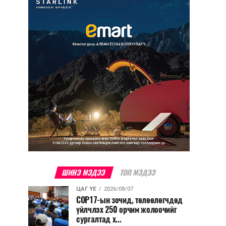
ШИНЭ МЭДЭЭ
ТОП МЭДЭЭ
ЦАГ ҮЕ
2026/08/07
COP17-ын зочид, төлөөлөгчдөд
үйлчлэх 250 орчим жолоочийг
сургалтад х...