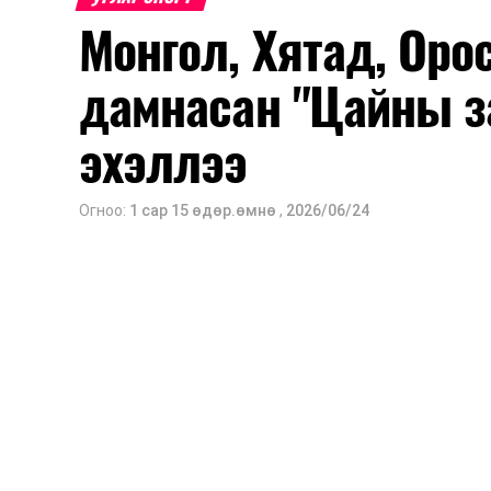
Монгол, Хятад, Оро
дамнасан "Цайны з
эхэллээ
Огноо:
1 сар 15 өдөр.өмнө
,
2026/06/24