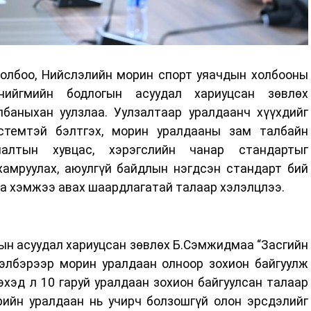
олбоо, Нийслэлийн морин спорт уяачдын холбооны
нийгмийн бодлогын асуудал хариуцсан зөвлөх
баныхан уулзлаа. Уулзалтаар уралдаанч хүүхдийг
стемтэй бэлтгэх, морин уралдааны зам талбайн
лалтын хувцас, хэрэгслийн чанар стандартыг
хамруулах, аюулгүй байдлын нэгдсэн стандарт бий
рга хэмжээ авах шаардлагатай талаар хэлэлцлээ.
ын асуудал хариуцсан зөвлөх Б.Сэмжидмаа “Засгийн
хэлбэрээр морин уралдаан олноор зохион байгуулж
хэд л 10 гаруй уралдаан зохион байгуулсан талаар
рийн уралдаан нь учирч болзошгүй олон эрсдэлийг