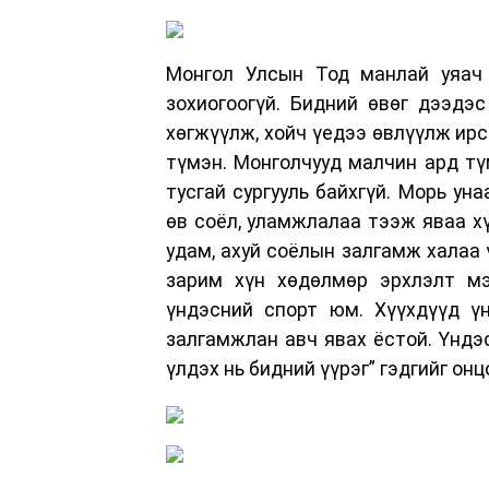
Монгол Улсын Тод манлай уяач
зохиогоогүй. Бидний өвөг дээдэ
хөгжүүлж, хойч үедээ өвлүүлж ирс
түмэн. Монголчууд малчин ард тү
тусгай сургууль байхгүй. Морь ун
өв соёл, уламжлалаа тээж яваа х
удам, ахуй соёлын залгамж халаа 
зарим хүн хөдөлмөр эрхлэлт мэ
үндэсний спорт юм. Хүүхдүүд ү
залгамжлан авч явах ёстой. Үндэс
үлдэх нь бидний үүрэг” гэдгийг он