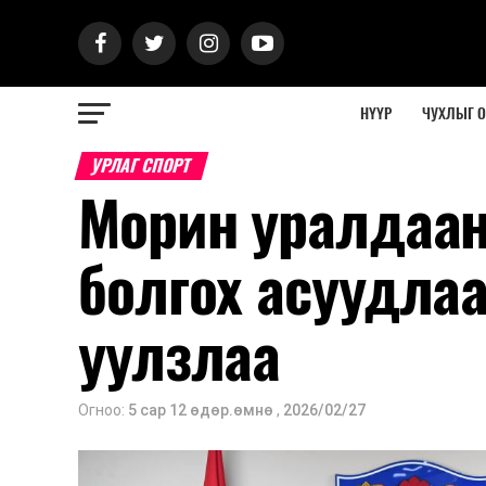
НҮҮР
ЧУХЛЫГ 
УРЛАГ СПОРТ
Морин уралдаан
болгох асуудла
уулзлаа
Огноо:
5 сар 12 өдөр.өмнө
,
2026/02/27