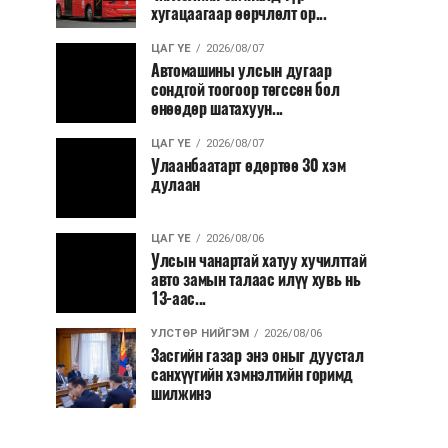
хугацаагаар өөрчлөлт ор...
ЦАГ ҮЕ
2026/08/07
Автомашины улсын дугаар
сондгой тоогоор төгссөн бол
өнөөдөр шатахуун...
ЦАГ ҮЕ
2026/08/07
Улаанбаатарт өдөртөө 30 хэм
дулаан
ЦАГ ҮЕ
2026/08/06
Улсын чанартай хатуу хучилттай
авто замын талаас илүү хувь нь
13-аас...
УЛСТӨР НИЙГЭМ
2026/08/06
Засгийн газар энэ оныг дуустал
санхүүгийн хэмнэлтийн горимд
шилжинэ