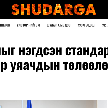
ОНЦЛОВ
УЛСТӨР НИЙГЭМ
ШУДАРГА МЭДЭЭ
ҮЗЭЛ БОДОЛ
УРЛ
ыг нэгдсэн станда
ар уяачдын төлөөл