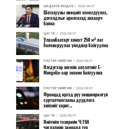
ШУДАРГА МЭДЭЭ
2026/08/07
Шатахууны нөөцийг нэмэгдүүлэх,
доголдлыг арилгахад анхаарч
байна
ЦАГ ҮЕ
2026/08/07
Улаанбаатарт хоногт 250 м³ лаг
боловсруулах үйлдвэр байгуулна
УЛСТӨР НИЙГЭМ
2026/08/07
Нэгдүгээр ангийн элсэлтийг E-
Mongolia-аар зохион байгуулна
УЛСТӨР НИЙГЭМ
2026/08/07
Францад иргэд рүү зөвшөөрөлгүй
сурталчилгааны дуудлага
хийхийг хориг...
ЦАГ ҮЕ
2026/08/07
Нийтийн тээврийн Ч:19А
чиглэлийн замналд түр