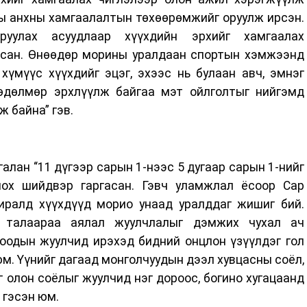
ны анхны хамгаалалтын төхөөрөмжийг оруулж ирсэн.
руулах асуудлаар хүүхдийн эрхийг хамгаалах
асан. Өнөөдөр морины уралдаан спортын хэмжээнд
хүмүүс хүүхдийг эцэг, эхээс нь булаан авч, эмнэг
өдөлмөр эрхлүүлж байгаа мэт ойлголтыг нийгэмд
 байна” гэв.
лан “11 дүгээр сарын 1-нээс 5 дугаар сарын 1-нийг
лох шийдвэр гаргасан. Гэвч уламжлал ёсоор Сар
ралд хүүхдүүд морио унаад уралддаг жишиг бий.
 талаараа аялал жуулчлалыг дэмжих чухал ач
тоодын жуулчид ирэхэд бидний онцлон үзүүлдэг гол
юм. Үүнийг дагаад монголчуудын дээл хувцасны соёл,
г олон соёлыг жуулчид нэг дороос, богино хугацаанд
 гэсэн юм.