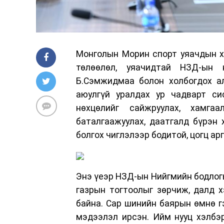
Монголын Морин спорт уяачдын х
төлөөлөл, уяачидтай НЗД-ын 
Б.Сэмжидмаа болон холбогдох ал
аюулгүй уралдах ур чадварт си
нөхцөлийг сайжруулах, хамгаа
баталгаажуулах, даатгалд бүрэн 
болгох чиглэлээр бодитой, цогц а
Энэ үеэр НЗД-ын Нийгмийн бодлог
газрын тогтоолыг зөрчиж, далд 
байна. Сар шинийн баярын өмнө гэ
мэдээлэл ирсэн. Ийм нууц хэлбэ