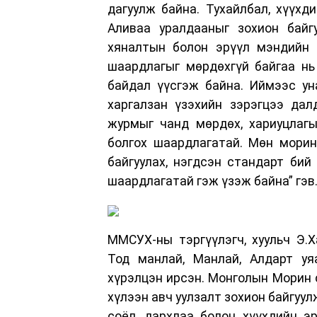
дагуулж байна. Тухайлбал, хүүхд
Аливаа уралдааныг зохион байгу
хяналтын болон эрүүл мэндийн б
шаардлагыг мөрдөхгүй байгаа нь
байдал үүсгэж байна. Иймээс ун
харгалзан үзэхийн зэрэгцээ дал
журмыг чанд мөрдөх, хариуцлагы
болгох шаардлагатай. Мөн морин
байгуулах, нэгдсэн стандарт бий
шаардлагатай гэж үзэж байна” гэв
ММСУХ-ны тэргүүлэгч, хуульч Э.
Тод манлай, Манлай, Алдарт уя
хүрэлцэн ирсэн. Монголын Морин 
хүлээн авч уулзалт зохион байгуу
соёл, дархлаа болон хүүхдийн э