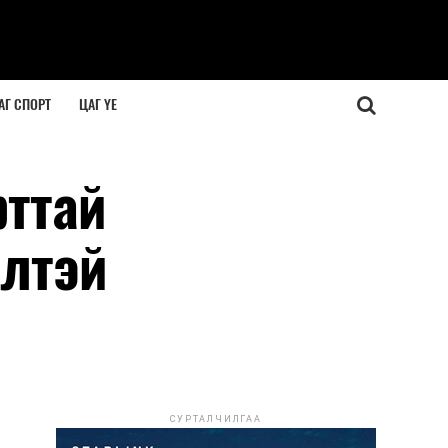
АГ СПОРТ
ЦАГ ҮЕ
рттай
өлтэй
СУРТАЛЧИЛГАА