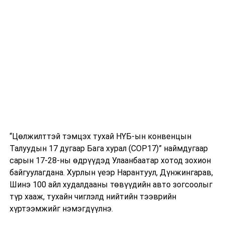
хамтын ажиллагааны тодорхой төсөл,
хөтөлбөрүүдээр баяжуулан бэхжүүлэх нь чухал ач
холбогдолтой болохыг Ерөнхий сайд Л.Оюун-Эрдэнэ
онцолж, хоёр орны худалдааны тэнцлийг бодитой
хангах, эрчим хүч болон дэд бүтцийн хамтарсан
төслүүдийг бүтээлчээр хэрэгжүүлэх, Монголын
хөдөө аж ахуйн бараа бүтээгдэхүүнийг ОХУ-д
экспортлох, хил дамнасан чөлөөт худалдааны бүсүүд
байгуулах, ОХУ-аас Монгол Улсад бензин шатахуун
тасралтгүй тогтмол нийлүүлэх, боловсрол, соёл зэрэг
хүмүүнлэгийн солилцоог идэвхжүүлэх зэрэг
чиглэлээр үргэлжлүүлэн хамтран ажиллах санал
“Цөлжилттэй тэмцэх тухай НҮБ-ын конвенцын
тавилаа.
Талуудын 17 дугаар Бага хурал (COP17)” наймдугаар
сарын 17-28-ны өдрүүдэд Улаанбаатар хотод зохион
байгуулагдана. Хурлын үеэр Нарантуул, Дүнжингарав,
Шинэ 100 айл худалдааны төвүүдийн авто зогсоолыг
түр хааж, тухайн чиглэлд нийтийн тээврийн
хүртээмжийг нэмэгдүүлнэ.