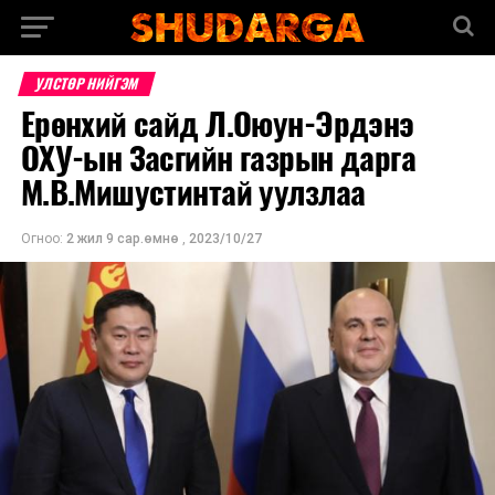
УЛСТӨР НИЙГЭМ
Ерөнхий сайд Л.Оюун-Эрдэнэ
ОХУ-ын Засгийн газрын дарга
М.В.Мишустинтай уулзлаа
Огноо:
2 жил 9 сар.өмнө
,
2023/10/27