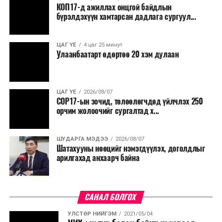
КОП17-д ажиллах онцгой байдлын
бүрэлдэхүүн хамтарсан дадлага сургуул...
ЦАГ ҮЕ
4 цаг 25 минут
Улаанбаатарт өдөртөө 20 хэм дулаан
ЦАГ ҮЕ
2026/08/07
COP17-ын зочид, төлөөлөгчдөд үйлчлэх 250
орчим жолоочийг сургалтад х...
ШУДАРГА МЭДЭЭ
2026/08/07
Шатахууны нөөцийг нэмэгдүүлэх, доголдлыг
арилгахад анхаарч байна
САНАЛ БОЛГОХ
УЛСТӨР НИЙГЭМ
2021/05/04