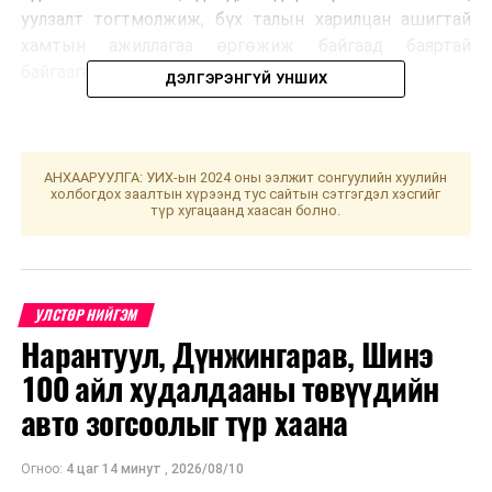
уулзалт тогтмолжиж, бүх талын харилцан ашигтай
хамтын ажиллагаа өргөжиж байгаад баяртай
байгаагаа илэрхийлэв.
ДЭЛГЭРЭНГҮЙ УНШИХ
АНХААРУУЛГА: УИХ-ын 2024 оны ээлжит сонгуулийн хуулийн
холбогдох заалтын хүрээнд тус сайтын сэтгэгдэл хэсгийг
түр хугацаанд хаасан болно.
УЛСТӨР НИЙГЭМ
Нарантуул, Дүнжингарав, Шинэ
100 айл худалдааны төвүүдийн
авто зогсоолыг түр хаана
Огноо:
4 цаг 14 минут
,
2026/08/10
Монгол, Оросын харилцаа, итгэлцлийг эдийн засгийн