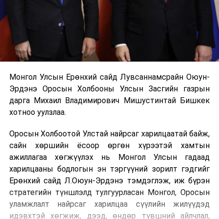
Монгол Улсын Ерөнхий сайд Лувсаннамсрайн Оюун-
Эрдэнэ Оросын Холбооны Улсын Засгийн газрын
дарга Михаил Владимирович Мишустинтай Бишкек
хотноо уулзлаа.
Оросын Холбоотой Улстай найрсаг харилцаатай байж,
сайн хөршийн ёсоор өргөн хүрээтэй хамтын
ажиллагаа хөгжүүлэх нь Монгол Улсын гадаад
харилцааны бодлогын эн тэргүүний зорилт гэдгийг
Ерөнхий сайд Л.Оюун-Эрдэнэ тэмдэглэж, иж бүрэн
стратегийн түншлэлд тулгуурласан Монгол, Оросын
уламжлалт найрсаг харилцаа сүүлийн жилүүдэд
идэвхтэй хөгжиж, дээд, өндөр түвшний айлчлал,