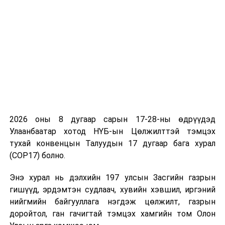
2026 оны 8 дугаар сарын 17-28-ны өдрүүдэд
Улаанбаатар хотод НҮБ-ын Цөлжилттэй тэмцэх
тухай конвенцын Талуудын 17 дугаар бага хурал
(COP17) болно.
Монгол Улсын Ерөнхийлөгч У.Хүрэлсүх, ОХУ-ын
Энэ хурал нь дэлхийн 197 улсын Засгийн газрын
Ерөнхийлөгч В.В.Путин нар саяхан Бээжин хотноо
гишүүд, эрдэмтэн судлаач, хувийн хэвшил, иргэний
уулзаж, хоёр орны харилцаа, хамтын ажилагааны
нийгмийн байгууллага нэгдэж цөлжилт, газрын
асуудлаар ярилцсан нь чухал ач холбогдолтой
доройтол, ган гачигтай тэмцэх хамгийн том Олон
болсныг Засгийн газрын тэргүүн нар онцлон