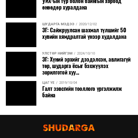
УИХ-ын түр болон байнгын хороод
өнөөдөр хуралдана
ШУДАРГА МЭДЭЭ
2020/12/02
ЗГ: Сайжруулсан шахмал түлшийг 50
хувийн хямдралтай үнээр худалдана
УЛСТӨР НИЙГЭМ
2024/10/10
ЗГ: Хүний эрхийг дээдэлсэн, авлигагүй
төр, шударга ёсыг бэхжүүлэх
зорилготой хуу...
ЦАГ ҮЕ
2019/10/04
Галт зэвсгийн тооллого үргэлжилж
байна