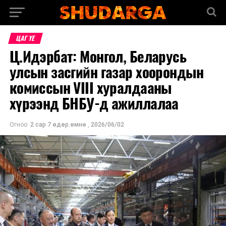
ЦАГ ҮЕ
Ц.Идэрбат: Монгол, Беларусь
улсын засгийн газар хоорондын
комиссын VIII хуралдааны
хүрээнд БНБУ-д ажиллалаа
Огноо:
2 сар 7 өдөр.өмнө
,
2026/06/02