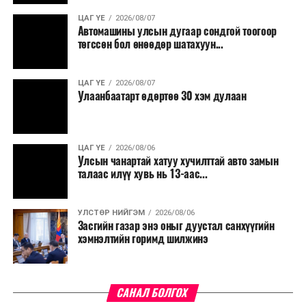
ЦАГ ҮЕ
2026/08/07
Автомашины улсын дугаар сондгой тоогоор
төгссөн бол өнөөдөр шатахуун...
ЦАГ ҮЕ
2026/08/07
Улаанбаатарт өдөртөө 30 хэм дулаан
ЦАГ ҮЕ
2026/08/06
Улсын чанартай хатуу хучилттай авто замын
талаас илүү хувь нь 13-аас...
УЛСТӨР НИЙГЭМ
2026/08/06
Засгийн газар энэ оныг дуустал санхүүгийн
хэмнэлтийн горимд шилжинэ
САНАЛ БОЛГОХ