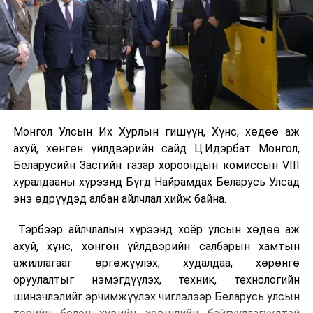
Монгол Улсын Их Хурлын гишүүн, Хүнс, хөдөө аж
ахуй, хөнгөн үйлдвэрийн сайд Ц.Идэрбат Монгол,
Беларусийн Засгийн газар хороондын комиссын VIII
хуралдааны хүрээнд Бүгд Найрамдах Беларусь Улсад
энэ өдрүүдэд албан айлчлал хийж байна.
Тэрбээр айлчлалын хүрээнд хоёр улсын хөдөө аж
ахуй, хүнс, хөнгөн үйлдвэрийн салбарын хамтын
ажиллагааг өргөжүүлэх, худалдаа, хөрөнгө
оруулалтыг нэмэгдүүлэх, техник, технологийн
шинэчлэлийг эрчимжүүлэх чиглэлээр Беларусь улсын