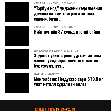
УЛСТӨР НИЙГЭМ
2026/05/04
“Тэрбум мод” үндэсний хөдөлгөөний
дэмжих сантай хамтран ажиллах
санамж бичиг...
УЛСТӨР НИЙГЭМ
2026/01/23
Нийт нутгийн 87 хувьд цастай байна
ШУДАРГА МЭДЭЭ
2020/11/03
Эрдэнэт үйлдвэрийн уурхайчид оны
эхнээс үйлдвэрлэлийн төлөвлөгөөт
бүх үзүүлэлтээ...
ЦАГ ҮЕ
2023/02/03
Монголбанк: Нэгдүгээр сард 519.8 кг
үнэт металл худалдан авлаа