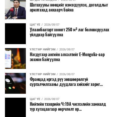
Шатахууны нөөцийг нэмэгдүүлэх, доголдлыг
арилгахад анхаарч байна
УНШСАН:
445
ДАРААХ МЭДЭЭ
"Хөнгөлөлттэй эм"-ийн мэдээллийг хялбар авах
ЦАГ ҮЕ
2026/08/07
боломжтой болжээ
Улаанбаатарт хоногт 250 м³ лаг боловсруулах
үйлдвэр байгуулна
ӨМНӨХ МЭДЭЭ
Ирэх саруудад цаг агаар ямар байх вэ
УЛСТӨР НИЙГЭМ
2026/08/07
Нэгдүгээр ангийн элсэлтийг E-Mongolia-аар
зохион байгуулна
УЛСТӨР НИЙГЭМ
2026/08/07
Францад иргэд рүү зөвшөөрөлгүй
сурталчилгааны дуудлага хийхийг хориг...
ЦАГ ҮЕ
2026/08/07
Нийтийн тээврийн Ч:19А чиглэлийн замналд
түр хугацаагаар өөрчлөлт ор...