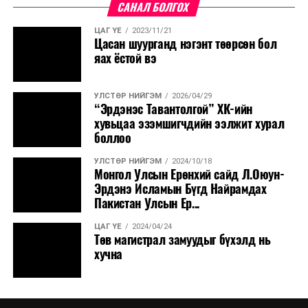
САНАЛ БОЛГОХ
УНШСАН:
2051
ЦАГ ҮЕ
2023/11/21
Цасан шуурганд нэгэнт төөрсөн бол
ДАРААХ МЭДЭЭ
Нийслэлийн ИТХ-ын Тэргүүлэгчдийн анхны дарга
яах ёстой вэ
Ж.Ядамсүрэнг хотын архивын 25 дахь хувийн хөмрөг
үүсгэгчээр бүртгэлээ
УЛСТӨР НИЙГЭМ
2026/04/29
“Эрдэнэс Тавантолгой” ХК-ийн
ӨМНӨХ МЭДЭЭ
Мал, тэжээвэр амьтдын жилийн эцсийн тооллого
хувьцаа эзэмшигчдийн ээлжит хурал
маргааш эхэлнэ
боллоо
УЛСТӨР НИЙГЭМ
2024/10/18
Монгол Улсын Ерөнхий сайд Л.Оюун-
Эрдэнэ Исламын Бүгд Найрамдах
Пакистан Улсын Ер...
ЦАГ ҮЕ
2024/04/24
Төв магистрал замуудыг бүхэлд нь
хучна