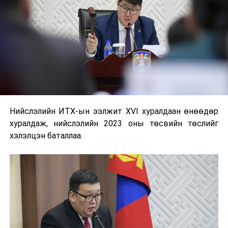
Нийслэлийн ИТХ-ын ээлжит XVI хуралдаан өнөөдөр
хуралдаж, нийслэлийн 2023 оны төсвийн төслийг
хэлэлцэн баталлаа.