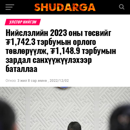
УЛСТӨР НИЙГЭМ
Нийслэлийн 2023 оны төсвийг
₮1,742.3 тэрбумын орлого
төвлөрүүлж, ₮1,148.9 тэрбумын
зардал санхүүжүүлэхээр
баталлаа
Огноо:
3 жил 8 сар.өмнө
,
2022/12/02