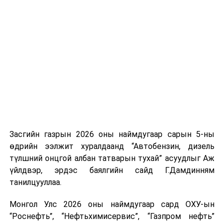
үүсвэрийг нэмэгдүүлэх чиглэлд анхаарч байна.
Замын-Үүд боомтоор 2000 тонн дизель түлш орж
ирсэн бөгөөд шилжүүлэн ачих ажиллагаа хийгдэж
байна" гэлээ
гэж Аж үйлдвэр, эрдэс баялгийн яамнаас
мэдээллээ.
Засгийн газрын 2026 оны наймдугаар сарын 5-ны
өдрийн ээлжит хуралдаанд “Автобензин, дизель
түлшний онцгой албан татварын тухай” асуудлыг Аж
үйлдвэр, эрдэс баялгийн сайд Г.Дамдинням
танилцууллаа.
Монгол Улс 2026 оны наймдугаар сард ОХУ-ын
“Роснефть”, “Нефтьхимисервис”, “Газпром нефть”