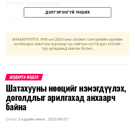
45 хоног үргэлжлэх юм.
ДЭЛГЭРЭНГҮЙ УНШИХ
УНШСАН:
2255
ДАРААХ МЭДЭЭ
ЗГ: Эрсдэлд суурилсан хилийн хорио хийхийг ДЭМБ
АНХААРУУЛГА: УИХ-ын 2024 оны ээлжит сонгуулийн хуулийн
санал болгож байна
холбогдох заалтын хүрээнд тус сайтын сэтгэгдэл хэсгийг
түр хугацаанд хаасан болно.
ӨМНӨХ МЭДЭЭ
Дархлаажуулалтын цэгүүд 09:00-20:00 цаг хүртэл
ажиллана
ШУДАРГА МЭДЭЭ
Шатахууны нөөцийг нэмэгдүүлэх,
доголдлыг арилгахад анхаарч
байна
Огноо:
2 өдрийн өмнө
,
2026/08/07