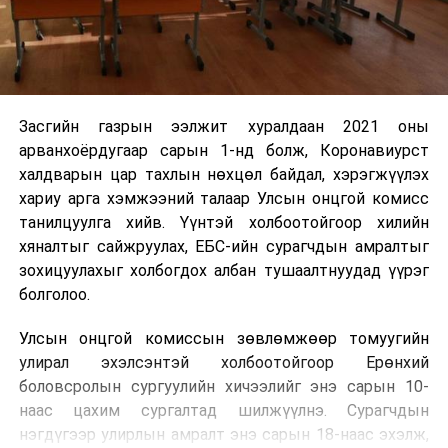
Засгийн газрын ээлжит хуралдаан 2021 оны
арванхоёрдугаар сарын 1-нд болж, Коронавиурст
халдварын цар тахлын нөхцөл байдал, хэрэгжүүлэх
хариу арга хэмжээний талаар Улсын онцгой комисс
танилцуулга хийв. Үүнтэй холбоотойгоор хилийн
хяналтыг сайжруулах, ЕБС-ийн сурагчдын амралтыг
зохицуулахыг холбогдох албан тушаалтнуудад үүрэг
болголоо.
Улсын онцгой комиссын зөвлөмжөөр томуугийн
улирал эхэлсэнтэй холбоотойгоор Ерөнхий
боловсролын сургуулийн хичээлийг энэ сарын 10-
наас цахим сургалтад шилжүүлнэ. Сурагчдын
нэгдүгээр улирлын амралт энэ сарын 18-наас эхэлж,