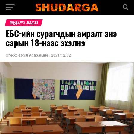
ШУДАРГА МЭДЭЭ
ЕБС-ийн сурагчдын амралт энэ
сарын 18-наас эхэлнэ
Огноо:
4 жил 9 сар.өмнө
,
2021/12/02