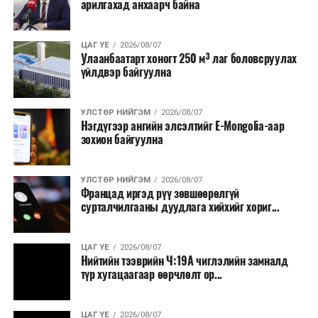
арилгахад анхаарч байна
бүтээгдэхүүний нөөц бүрдүүлэх, хадгалах, түгээх,
борлуулах бүх шатанд цахим төлбөрийн баримт
үйлдэж, бүртгэлийг ил тод болгох юм.
ЦАГ ҮЕ
2026/08/07
Улаанбаатарт хоногт 250 м³ лаг боловсруулах
үйлдвэр байгуулна
2026 оны намар бэлтгэж, 2027 оны хавар худалдаанд
гаргах нөөцийн махны бүрдүүлэлтэд Нийслэлийн
Засаг дарга Б.Пүрэвдагваг онцгойлон анхаарч
УЛСТӨР НИЙГЭМ
2026/08/07
Нэгдүгээр ангийн элсэлтийг E-Mongolia-аар
ажиллахыг Ерөнхий сайд үүрэг болгожээ.
зохион байгуулна
Нөөцийн махыг цахим системд бүртгэснээр мах
бэлтгэлийн явц, нөөцийн үлдэгдэл ил тод болно. Мөн
УЛСТӨР НИЙГЭМ
2026/08/07
хөнгөлөлттэй зээлийг зориулалтын бусаар ашиглах
Францад иргэд рүү зөвшөөрөлгүй
сурталчилгааны дуудлага хийхийг хориг...
явдлыг таслан зогсоох, хүртээмжийг нэмэгдүүлэх,
өрсөлдөөнийг бий болгох боломжтой гэж үзжээ.
ЦАГ ҮЕ
2026/08/07
Иргэд агуулах, үйлдвэрээс махаа шууд худалдан авах,
Нийтийн тээврийн Ч:19А чиглэлийн замналд
түр хугацаагаар өөрчлөлт ор...
малчид системээр дамжуулан бүтээгдэхүүнээ
эцсийн хэрэглэгчид борлуулах боломж бүрдэх юм.
ЦАГ ҮЕ
2026/08/07