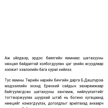
Аж үйлдвэр, эрдэс баялгийн яамнаас шатахууны
нөхцөл байдалтай холбогдуулан цаг үеийн асуудлаар
ээлжит хэвлэлийн бага хурал хийлээ.
Тус яамны Төрийн нарийн бичгийн дарга Б.Дашпүрэв
мэдээллийн эхэнд Ерөнхий сайдын захирамжаар
байгуулагдсан шатахууны хангамж, нийлүүлэлтийг
тогтворжуулах шуурхай штаб нь богино хугацаанд
нөөцийг нэмэгдүүлэх, доголдлыг арилгахад анхаарч