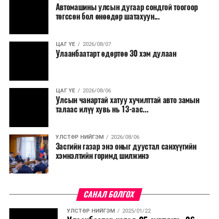
Түүнчлэн түлш, улаанбуудай, хүнсний ногооны нөөц
Автомашины улсын дугаар сондгой тоогоор
бүрдүүлэх зоорь, агуулах барих аж ахуйн нэгжүүдэд
төгссөн бол өнөөдөр шатахуун...
хөнгөлөлттэй зээл олгох, цахилгааны хөнгөлөлт
үзүүлэхийг салбарын сайд нарт үүрэг болголоо.
ЦАГ ҮЕ
2026/08/07
Улаанбаатарт өдөртөө 30 хэм дулаан
ЦАГ ҮЕ
2026/08/06
Улсын чанартай хатуу хучилттай авто замын
талаас илүү хувь нь 13-аас...
УЛСТӨР НИЙГЭМ
2026/08/06
Засгийн газар энэ оныг дуустал санхүүгийн
хэмнэлтийн горимд шилжинэ
САНАЛ БОЛГОХ
УЛСТӨР НИЙГЭМ
2025/01/22