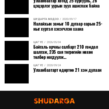
Улаанбаатар хотод 25 сургууль, 26
цэцэрлэг уурын зуух ашиглаж байна
ШУДАРГА МЭДЭЭ
2020/09/17
Налайхын замыг 10 дугаар сарын 25-
ныг хүртэл хэсэгчлэн хаана
ЦАГ ҮЕ
2026/05/04
Байгаль орчны салбарт 210 гомдол
шалгаж, 235 сая төгрөгийн нөхөн
төлбөр ногдуулж...
ЦАГ ҮЕ
2020/09/24
Улаанбаатарт өдөртөө 21 хэм дулаан