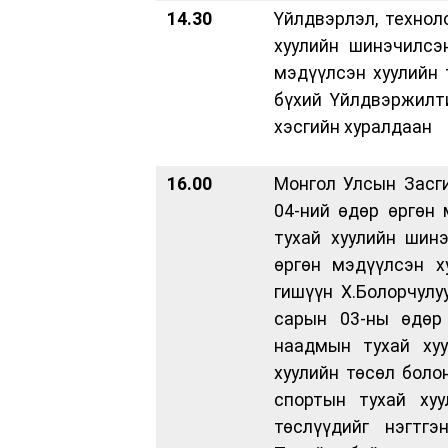
14.30
Үйлдвэрлэл, технол
хуулийн шинэчилсэ
мэдүүлсэн хуулийн 
бүхий Үйлдвэржилт
хэсгийн хуралдаан
16.00
Монгол Улсын Засги
04-ний өдөр өргөн
тухай хуулийн шин
өргөн мэдүүлсэн х
гишүүн Х.Болорчулу
сарын 03-ны өдөр
наадмын тухай хуу
хуулийн төсөл боло
спортын тухай хуу
төслүүдийг нэгтгэ