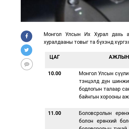
Монгол Улсын Их Хурал дахь аж
хуралдааны товыг та бүхэнд хүргэ
ЦАГ
АЖЛЫН 
10.00
Монгол Улсын сүүли
тэнцэлд дүн шинжи
бодлогын талаар сан
байнгын хорооны аж
11.00
Боловсролын ерөнх
болон ерөнхий бол
боловсролын тухай 