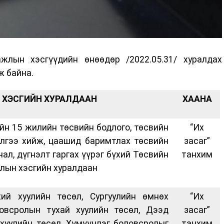
лын хэсгүүдийн өнөөдөр /2022.05.31/ хуралдах
ж байна.
ХЭСГИЙН ХУРАЛДААН
ХААНА
йн 15 жилийн төсвийн бодлого, төсвийн
“Их
лгээ хийж, цаашид баримтлах төсвийн
засаг”
ал, дүгнэлт гаргах үүрэг бүхий Төсвийн
танхим
лын хэсгийн хуралдаан
ий хуулийн төсөл, Сургуулийн өмнөх
“Их
овсролын тухай хуулийн төсөл, Дээд
засаг”
хуулийн төсөл, Хүмүүнлэг боловсролыг
танхим