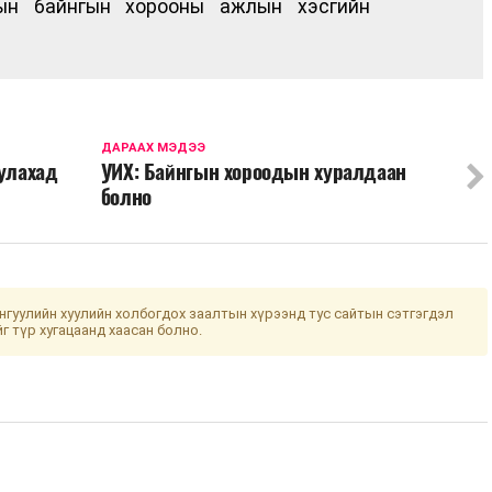
тын байнгын хорооны ажлын хэсгийн
ДАРААХ МЭДЭЭ
уулахад
УИХ: Байнгын хороодын хуралдаан
болно
гуулийн хуулийн холбогдох заалтын хүрээнд тус сайтын сэтгэгдэл
йг түр хугацаанд хаасан болно.