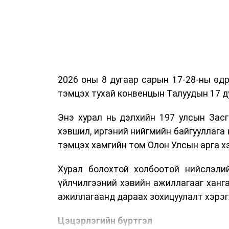
2026 оны 8 дугаар сарын 17-28-ны ө
тэмцэх тухай конвенцын Талуудын 17 ду
Энэ хурал нь дэлхийн 197 улсын Засг
хэвшил, иргэний нийгмийн байгууллага 
тэмцэх хамгийн том Олон Улсын арга 
Хурал болохтой холбоотой нийслэлий
үйлчилгээний хэвийн ажиллагааг ханг
ажиллагаанд дараах зохицуулалт хэрэг
Цэцэрлэгийн бүртгэл