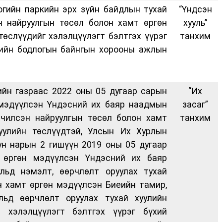
огийн паркийн эрх зүйн байдлын тухай
“Үндсэн
н найруулгын төсөл болон хамт өргөн
хууль”
төслүүдийг хэлэлцүүлэгт бэлтгэх үүрэг
танхим
ийн бодлогын байнгын хорооны ажлын
йн газраас 2022 оны 05 дугаар сарын
“Их
 мэдүүлсэн Үндэсний их баяр наадмын
засаг”
эчилсэн найруулгын төсөл болон хамт
танхим
уулийн төслүүдтэй, Улсын Их Хурлын
ун нарын 2 гишүүн 2019 оны 05 дугаар
 өргөн мэдүүлсэн Үндэсний их баяр
льд нэмэлт, өөрчлөлт оруулах тухай
н хамт өргөн мэдүүлсэн Биеийн тамир,
льд өөрчлөлт оруулах тухай хуулийн
н хэлэлцүүлэгт бэлтгэх үүрэг бүхий