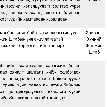
йн төслийг хэлэлцүүлэгт бэлтгэх үүрэг
оёл, шинжлэх ухаан, спортын байнгын
хэсгүүдийн хамтарсан хуралдаан
даад бодлогын байнгын хорооны гишүүд
Зэвсэгт
нжин Штабын үйл ажиллагаатай
Хүчний
гтоомжийн хэрэгжилтийн талаарх
Жанжин
Штаб
лбөрийн тухай хуулийн хэрэгжилт болон
-
аар хяналт шалгалт хийж, холбогдох
ргах, шийдвэрийн төсөл боловсруулах
ь орчин, хүнс, хөдөө аж ахуйн байнгын
эг ус цэвэршүүлэх технологи бүхий
жийн үйл ажиллагаатай танилцах