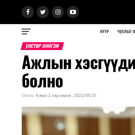
НҮҮР
ЧУХЛЫГ 
УЛСТӨР НИЙГЭМ
Ажлын хэсгүүди
болно
Огноо:
4 жил 2 сар.өмнө
,
2022/05/31