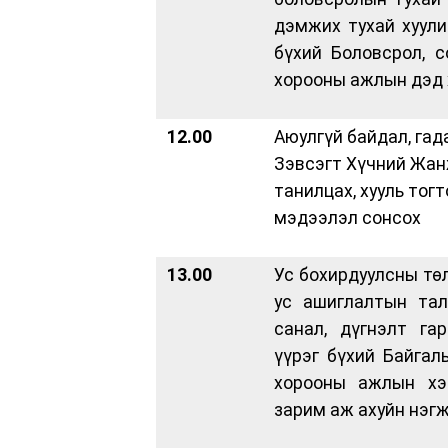
дэмжих тухай хуули
бүхий Боловсрол, с
хорооны ажлын дэд 
12.00
Аюулгүй байдал, га
Зэвсэгт Хүчний Жа
танилцах, хууль то
мэдээлэл сонсох
13.00
Ус бохирдуулсны тө
ус ашиглалтын тал
санал, дүгнэлт га
үүрэг бүхий Байгал
хорооны ажлын хэс
зарим аж ахуйн нэг