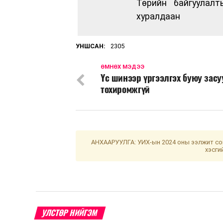
Төрийн байгуулал
хуралдаан
УНШСАН:
2305
ӨМНӨХ МЭДЭЭ
Үс шинээр үргээлгэх буюу зас
тохиромжгүй
АНХААРУУЛГА: УИХ-ын 2024 оны ээлжит сон
хэсги
УЛСТӨР НИЙГЭМ