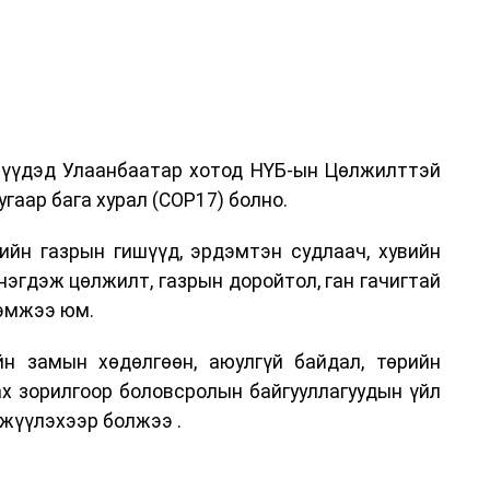
дрүүдэд Улаанбаатар хотод НҮБ-ын Цөлжилттэй
гаар бага хурал (COP17) болно.
ийн газрын гишүүд, эрдэмтэн судлаач, хувийн
нэгдэж цөлжилт, газрын доройтол, ган гачигтай
хэмжээ юм.
н замын хөдөлгөөн, аюулгүй байдал, төрийн
ах зорилгоор боловсролын байгууллагуудын үйл
жүүлэхээр болжээ .