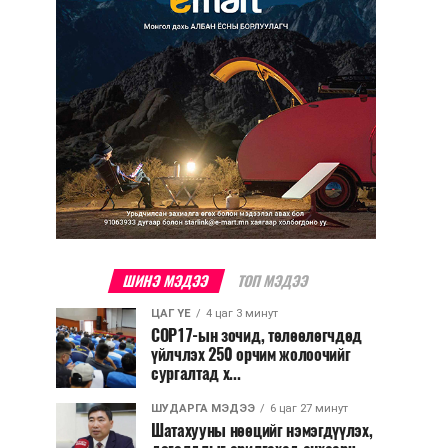
ШИНЭ МЭДЭЭ
ТОП МЭДЭЭ
ЦАГ ҮЕ
4 цаг 3 минут
COP17-ын зочид, төлөөлөгчдөд
үйлчлэх 250 орчим жолоочийг
сургалтад х...
ШУДАРГА МЭДЭЭ
6 цаг 27 минут
Шатахууны нөөцийг нэмэгдүүлэх,