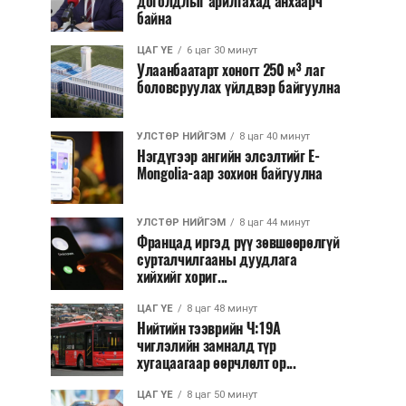
доголдлыг арилгахад анхаарч
байна
ЦАГ ҮЕ
6 цаг 30 минут
Улаанбаатарт хоногт 250 м³ лаг
боловсруулах үйлдвэр байгуулна
УЛСТӨР НИЙГЭМ
8 цаг 40 минут
Нэгдүгээр ангийн элсэлтийг E-
Mongolia-аар зохион байгуулна
УЛСТӨР НИЙГЭМ
8 цаг 44 минут
Францад иргэд рүү зөвшөөрөлгүй
сурталчилгааны дуудлага
хийхийг хориг...
ЦАГ ҮЕ
8 цаг 48 минут
Нийтийн тээврийн Ч:19А
чиглэлийн замналд түр
хугацаагаар өөрчлөлт ор...
ЦАГ ҮЕ
8 цаг 50 минут