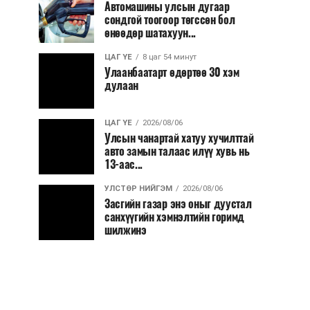
Автомашины улсын дугаар
сондгой тоогоор төгссөн бол
өнөөдөр шатахуун...
ЦАГ ҮЕ
8 цаг 54 минут
Улаанбаатарт өдөртөө 30 хэм
дулаан
ЦАГ ҮЕ
2026/08/06
Улсын чанартай хатуу хучилттай
авто замын талаас илүү хувь нь
13-аас...
УЛСТӨР НИЙГЭМ
2026/08/06
Засгийн газар энэ оныг дуустал
санхүүгийн хэмнэлтийн горимд
шилжинэ