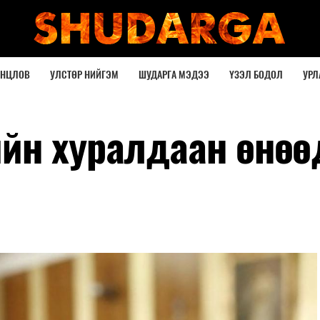
ОНЦЛОВ
УЛСТӨР НИЙГЭМ
ШУДАРГА МЭДЭЭ
ҮЗЭЛ БОДОЛ
УРЛ
йн хуралдаан өнөө