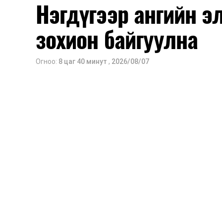
Нэгдүгээр ангийн э
зохион байгуулна
Огноо:
8 цаг 40 минут
,
2026/08/07