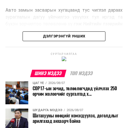
эрчим хүч үйлдвэрлэдэг.
Авто замын засварын хугацаанд тус чиглэл дараах
Ийнхүү лаг хатаах, шатаах технологийг лагийн
зураглалын дагуу үйлчилгээ үзүүлэх тул иргэд та
эзлэхүүнийг бууруулахын зэрэгцээ эрчим хүч
бүхэн зорчилтоо төлөвлөнө үү
гэж Нийтийн тээврийн
үйлдвэрлэх, нөөцийг дахин ашиглах чиглэлээр олон
бодлогын газраас мэдээллээ.
улсад өргөн ашиглаж байна.
ДЭЛГЭРЭНГҮЙ УНШИХ
СУРТАЛЧИЛГАА
ШИНЭ МЭДЭЭ
ТОП МЭДЭЭ
ЦАГ ҮЕ
2026/08/07
COP17-ын зочид, төлөөлөгчдөд үйлчлэх 250
орчим жолоочийг сургалтад х...
ШУДАРГА МЭДЭЭ
2026/08/07
Шатахууны нөөцийг нэмэгдүүлэх, доголдлыг
арилгахад анхаарч байна