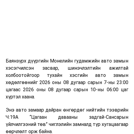
байгууламжаас гардаг лагийг байгаль орчинд аюулгүй
мэдээллээ.
аргаар боловсруулж, эзлэхүүнийг эрс бууруулах
зориулалттай. Лагийг өндөр температурт шатааснаар
эзлэхүүн нь 90 хүртэл хувиар буурч, бактери, вирус
болон бусад өвчин үүсгэгч бичил биетнийг устгах
боломжтой.
Түүнчлэн шаталтын явцад үүсэх дулааныг цахилгаан
болон дулааны эрчим хүч үйлдвэрлэхэд ашиглаж
Баянзүрх дүүргийн Монелийн гудамжийн авто замын
болдог. Зарим технологийн хувьд шаталтын дараа
хэсэгчилсэн засвар, шинэчлэлтийн ажилтай
үлдэх үнснээс фосфор зэрэг ашигт эрдсийг сэргээн
холбоотойгоор тухайн хэсгийн авто замын
авах боломжтой аж.
хөдөлгөөнийг 2026 оны 08 дугаар сарын 7-ны 23:00
цагаас 2026 оны 08 дугаар сарын 10-ны 06:00 цаг
Япон, Герман, Швейцар, Нидерланд, Өмнөд Солонгос
хүртэл хаана.
зэрэг улс лаг хатаах, шатаах технологийг ашиглаж
байна. Тухайлбал, Германд лаг шатаах үйлдвэрээс
Энэ авто замаар дайран өнгөрдөг нийтийн тээврийн
гарсан үнснээс фосфор сэргээн авах технологи
Ч:19А “Цагаан давааны задгай-Сансарын
ашигладаг бол Нидерландад төвлөрсөн лаг
үйлчилгээний төв” чиглэлийн замналд түр хугацаагаар
боловсруулах үйлдвэрүүдээр дулаан, цахилгаан
өөрчлөлт орж байна.