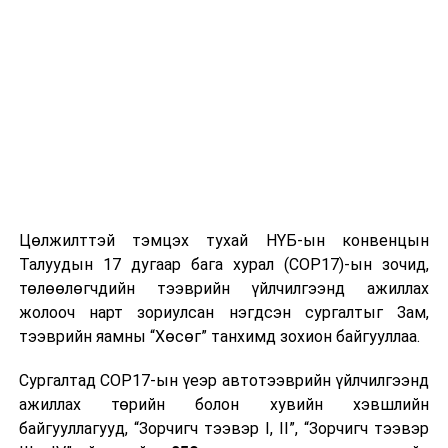
Улаанбаатарт өдөртөө 6 хэм хүйтэн
Цөлжилттэй тэмцэх тухай НҮБ-ын конвенцын
Талуудын 17 дугаар бага хурал (COP17)-ын зочид,
төлөөлөгчдийн тээврийн үйлчилгээнд ажиллах
жолооч нарт зориулсан нэгдсэн сургалтыг Зам,
тээврийн яамны “Хөсөг” танхимд зохион байгууллаа.
Сургалтад COP17-ын үеэр автотээврийн үйлчилгээнд
ажиллах төрийн болон хувийн хэвшлийн
байгууллагууд, “Зорчигч тээвэр I, II”, “Зорчигч тээвэр