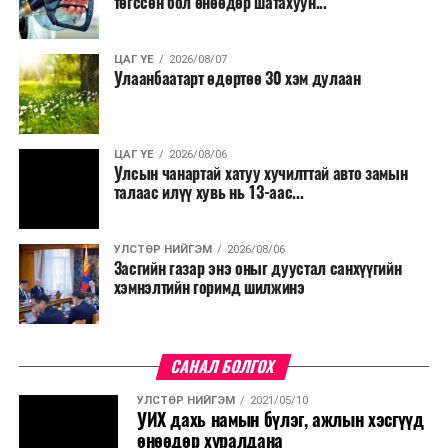
төгссөн бол өнөөдөр шатахуун...
ЦАГ ҮЕ
2026/08/07
Улаанбаатарт өдөртөө 30 хэм дулаан
ЦАГ ҮЕ
2026/08/06
Улсын чанартай хатуу хучилттай авто замын
талаас илүү хувь нь 13-аас...
УЛСТӨР НИЙГЭМ
2026/08/06
Засгийн газар энэ оныг дуустал санхүүгийн
хэмнэлтийн горимд шилжинэ
САНАЛ БОЛГОХ
УЛСТӨР НИЙГЭМ
2021/05/10
УИХ дахь намын бүлэг, ажлын хэсгүүд
өнөөдөр хуралдана