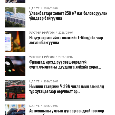
ЦАГ ҮЕ
2026/08/07
Улаанбаатарт хоногт 250 м³ лаг боловсруулах
үйлдвэр байгуулна
УЛСТӨР НИЙГЭМ
2026/08/07
Нэгдүгээр ангийн элсэлтийг E-Mongolia-аар
зохион байгуулна
УЛСТӨР НИЙГЭМ
2026/08/07
Францад иргэд рүү зөвшөөрөлгүй
сурталчилгааны дуудлага хийхийг хориг...
ЦАГ ҮЕ
2026/08/07
Нийтийн тээврийн Ч:19А чиглэлийн замналд
түр хугацаагаар өөрчлөлт ор...
ЦАГ ҮЕ
2026/08/07
Автомашины улсын дугаар сондгой тоогоор