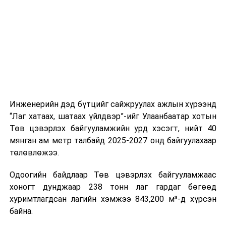
шат, маршрут, хөдөлгөөний зохион байгуулалт,
цагийн менежмент, мэдээлэл дамжуулах журам,
холбогдох байгууллагуудын уялдаа холбоо, аюулгүй
ажиллагааны чиглэлээр жолооч нарыг сургалт, арга
зүйгээр хангаж байна.
Мөн зам тээврийн осол, саатал болон бусад эрсдэл,
онцгой нөхцөл үүссэн үед авах арга хэмжээ, ачаалал
ихтэй нөхцөлд тайван, зөв, шуурхай шийдвэр гаргах,
Инженерийн дэд бүтцийг сайжруулах ажлын хүрээнд
өдөр тутмын ажлын бэлэн байдлыг хангах зэрэг
“Лаг хатаах, шатаах үйлдвэр”-ийг Улаанбаатар хотын
практик ур чадварыг сургалтын хөтөлбөрт тусгажээ.
Төв цэвэрлэх байгууламжийн урд хэсэгт, нийт 40
мянган ам метр талбайд 2025-2027 онд байгуулахаар
Сургалтыг танилцуулах лекц, асуулт-хариулт,
төлөвлөжээ.
жишээнд суурилсан сургалт, багаар ажиллах дасгал,
маршрут болон тээвэрлэлтийн урсгалын зураглалтай
Одоогийн байдлаар Төв цэвэрлэх байгууламжаас
танилцах, онцгой нөхцөлд ажиллах дадлага зэрэг
хоногт дунджаар 238 тонн лаг гардаг бөгөөд
онол, практик хосолсон хэлбэрээр зохион байгуулж
хуримтлагдсан лагийн хэмжээ 843,200 м³-д хүрсэн
байна.
байна.
Сургалтын үеэр COP17 олон улсын бага хурлыг