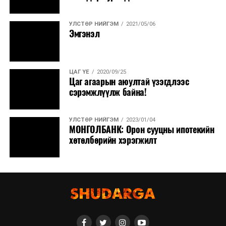
УЛСТӨР НИЙГЭМ
2021/05/06
Эмгэнэл
ЦАГ ҮЕ
2020/09/25
Цаг агаарын аюултай үзэгдлээс
сэрэмжлүүлж байна!
УЛСТӨР НИЙГЭМ
2023/01/04
МОНГОЛБАНК: Орон сууцны ипотекийн
хөтөлбөрийн хэрэгжилт