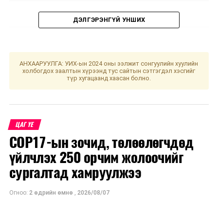
ДЭЛГЭРЭНГҮЙ УНШИХ
АНХААРУУЛГА: УИХ-ын 2024 оны ээлжит сонгуулийн хуулийн
холбогдох заалтын хүрээнд тус сайтын сэтгэгдэл хэсгийг
түр хугацаанд хаасан болно.
ЦАГ ҮЕ
COP17-ын зочид, төлөөлөгчдөд
үйлчлэх 250 орчим жолоочийг
сургалтад хамруулжээ
УНШСАН:
2409
ДАРААХ МЭДЭЭ
ЕБС-ийн сурагчдын амралт энэ сарын 18-наас эхэлнэ
Огноо:
2 өдрийн өмнө
,
2026/08/07
ӨМНӨХ МЭДЭЭ