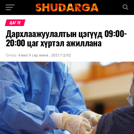
ЦАГ ҮЕ
Дархлаажуулалтын цэгүүд 09:00-
20:00 цаг хүртэл ажиллана
Огноо:
4 жил 9 сар.өмнө
,
2021/12/02