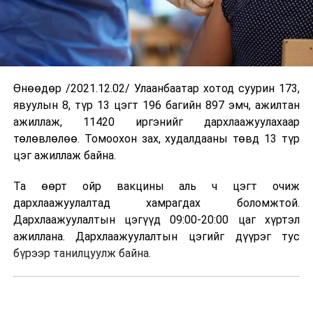
Өнөөдөр /2021.12.02/ Улаанбаатар хотод суурин 173,
явуулын 8, түр 13 цэгт 196 багийн 897 эмч, ажилтан
ажиллаж, 11420 иргэнийг дархлаажуулахаар
төлөвлөлөө. Томоохон зах, худалдааны төвд 13 түр
цэг ажиллаж байна.
Та өөрт ойр вакцины аль ч цэгт очиж
дархлаажуулалтад хамрагдах боломжтой.
Дархлаажуулалтын цэгүүд 09:00-20:00 цаг хүртэл
ажиллана. Дархлаажуулалтын цэгийг дүүрэг тус
бүрээр танилцуулж байна.