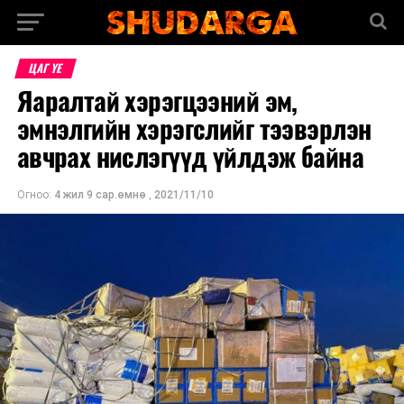
ЦАГ ҮЕ
Яаралтай хэрэгцээний эм,
эмнэлгийн хэрэгслийг тээвэрлэн
авчрах нислэгүүд үйлдэж байна
Огноо:
4 жил 9 сар.өмнө
,
2021/11/10