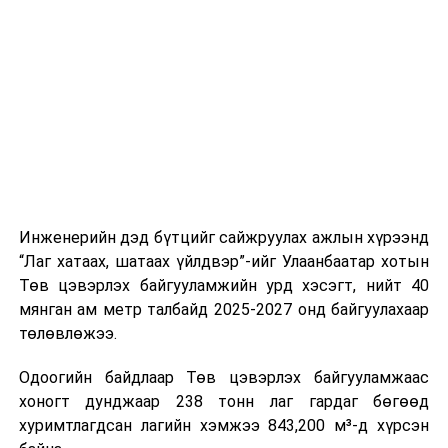
буудал болон арга хэмжээний байршилд хүргэх үе
шат, маршрут, хөдөлгөөний зохион байгуулалт,
цагийн менежмент, мэдээлэл дамжуулах журам,
холбогдох байгууллагуудын уялдаа холбоо, аюулгүй
ажиллагааны чиглэлээр жолооч нарыг сургалт, арга
зүйгээр хангаж байна.
Мөн зам тээврийн осол, саатал болон бусад эрсдэл,
онцгой нөхцөл үүссэн үед авах арга хэмжээ, ачаалал
ихтэй нөхцөлд тайван, зөв, шуурхай шийдвэр гаргах,
Инженерийн дэд бүтцийг сайжруулах ажлын хүрээнд
өдөр тутмын ажлын бэлэн байдлыг хангах зэрэг
“Лаг хатаах, шатаах үйлдвэр”-ийг Улаанбаатар хотын
практик ур чадварыг сургалтын хөтөлбөрт тусгажээ.
Төв цэвэрлэх байгууламжийн урд хэсэгт, нийт 40
мянган ам метр талбайд 2025-2027 онд байгуулахаар
Сургалтыг танилцуулах лекц, асуулт-хариулт,
төлөвлөжээ.
жишээнд суурилсан сургалт, багаар ажиллах дасгал,
маршрут болон тээвэрлэлтийн урсгалын зураглалтай
Одоогийн байдлаар Төв цэвэрлэх байгууламжаас
танилцах, онцгой нөхцөлд ажиллах дадлага зэрэг
хоногт дунджаар 238 тонн лаг гардаг бөгөөд
онол, практик хосолсон хэлбэрээр зохион байгуулж
хуримтлагдсан лагийн хэмжээ 843,200 м³-д хүрсэн
байна.