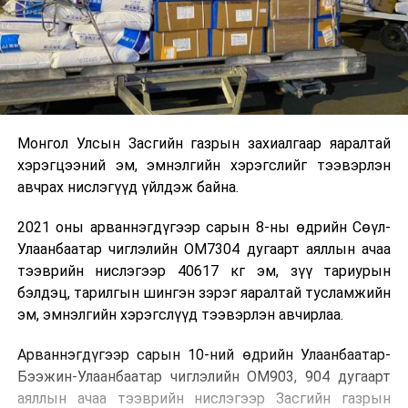
Монгол Улсын Засгийн газрын захиалгаар яаралтай
хэрэгцээний эм, эмнэлгийн хэрэгслийг тээвэрлэн
авчрах нислэгүүд үйлдэж байна.
2021 оны арваннэгдүгээр сарын 8-ны өдрийн Сөүл-
Улаанбаатар чиглэлийн ОМ7304 дугаарт аяллын ачаа
тээврийн нислэгээр 40617 кг эм, зүү тариурын
бэлдэц, тарилгын шингэн зэрэг яаралтай тусламжийн
эм, эмнэлгийн хэрэгслүүд тээвэрлэн авчирлаа.
Арваннэгдүгээр сарын 10-ний өдрийн Улаанбаатар-
Бээжин-Улаанбаатар чиглэлийн ОМ903, 904 дугаарт
аяллын ачаа тээврийн нислэгээр Засгийн газрын