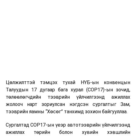
Цөлжилттэй тэмцэх тухай НҮБ-ын конвенцын
Талуудын 17 дугаар бага хурал (COP17)-ын зочид,
төлөөлөгчдийн тээврийн үйлчилгээнд ажиллах
жолооч нарт зориулсан нэгдсэн сургалтыг Зам,
тээврийн яамны “Хөсөг” танхимд зохион байгууллаа.
Сургалтад COP17-ын үеэр автотээврийн үйлчилгээнд
ажиллах төрийн болон хувийн хэвшлийн