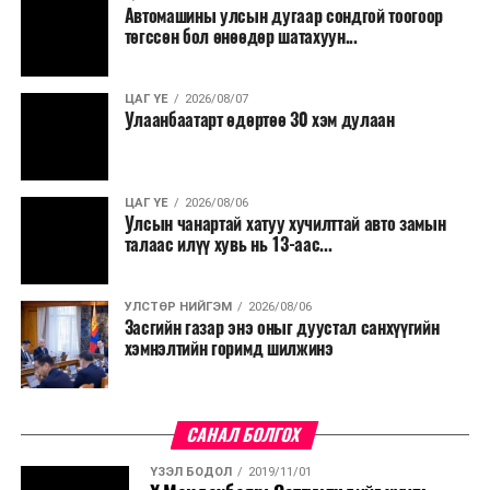
Автомашины улсын дугаар сондгой тоогоор
төгссөн бол өнөөдөр шатахуун...
ЦАГ ҮЕ
2026/08/07
Улаанбаатарт өдөртөө 30 хэм дулаан
ЦАГ ҮЕ
2026/08/06
Улсын чанартай хатуу хучилттай авто замын
талаас илүү хувь нь 13-аас...
УЛСТӨР НИЙГЭМ
2026/08/06
Засгийн газар энэ оныг дуустал санхүүгийн
хэмнэлтийн горимд шилжинэ
САНАЛ БОЛГОХ
ҮЗЭЛ БОДОЛ
2019/11/01