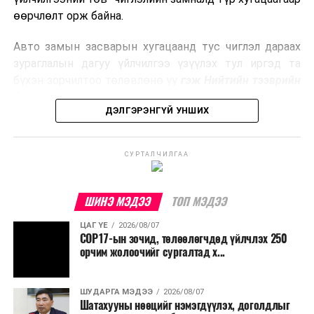
боловсруулах үйлдвэрүүдээр дулаан, цахилгаан
өөрчлөлт орж байна.
эрчим хүч үйлдвэрлэдэг.
Авто замын засварын хугацаанд тус чиглэл дараах
Ийнхүү лаг хатаах, шатаах технологийг лагийн
зураглалын дагуу үйлчилгээ үзүүлэх тул иргэд та
эзлэхүүнийг бууруулахын зэрэгцээ эрчим хүч
бүхэн зорчилтоо төлөвлөнө үү
гэж Нийтийн тээврийн
үйлдвэрлэх, нөөцийг дахин ашиглах чиглэлээр олон
бодлогын газраас мэдээллээ.
улсад өргөн ашиглаж байна.
ДЭЛГЭРЭНГҮЙ УНШИХ
СУРТАЛЧИЛГАА
ШИНЭ МЭДЭЭ
ТОП МЭДЭЭ
ЦАГ ҮЕ
2026/08/07
COP17-ын зочид, төлөөлөгчдөд үйлчлэх 250
орчим жолоочийг сургалтад х...
ШУДАРГА МЭДЭЭ
2026/08/07
Шатахууны нөөцийг нэмэгдүүлэх, доголдлыг