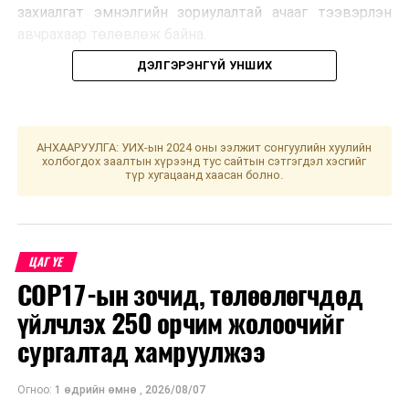
захиалгат эмнэлгийн зориулалтай ачааг тээвэрлэн
авчрахаар төлөвлөж байна.
ДЭЛГЭРЭНГҮЙ УНШИХ
АНХААРУУЛГА: УИХ-ын 2024 оны ээлжит сонгуулийн хуулийн
Эх сурвалж: МИАТ ТӨХК
холбогдох заалтын хүрээнд тус сайтын сэтгэгдэл хэсгийг
түр хугацаанд хаасан болно.
УНШСАН:
2405
ДАРААХ МЭДЭЭ
УИХ-ын гишүүн С.Батболд Говьсүмбэр, Дундговь
ЦАГ ҮЕ
аймгийн бүх сумдад хүчилтөрөгч өтгөрүүлэгч аппарат
COP17-ын зочид, төлөөлөгчдөд
хандивлав
үйлчлэх 250 орчим жолоочийг
ӨМНӨХ МЭДЭЭ
Лхагва гарагт нийслэлд ажиллах шинжилгээний
сургалтад хамруулжээ
цэгүүд
Огноо:
1 өдрийн өмнө
,
2026/08/07