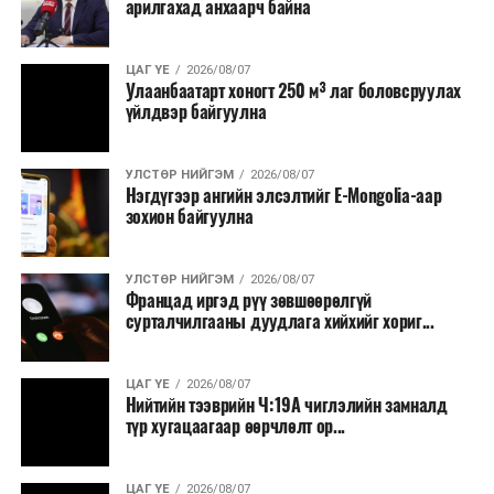
арилгахад анхаарч байна
ЦАГ ҮЕ
2026/08/07
Улаанбаатарт хоногт 250 м³ лаг боловсруулах
үйлдвэр байгуулна
УЛСТӨР НИЙГЭМ
2026/08/07
Нэгдүгээр ангийн элсэлтийг E-Mongolia-аар
зохион байгуулна
УЛСТӨР НИЙГЭМ
2026/08/07
Францад иргэд рүү зөвшөөрөлгүй
сурталчилгааны дуудлага хийхийг хориг...
ЦАГ ҮЕ
2026/08/07
Нийтийн тээврийн Ч:19А чиглэлийн замналд
түр хугацаагаар өөрчлөлт ор...
ЦАГ ҮЕ
2026/08/07