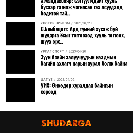
Х.Мандахбаяр: Сэтгүүлчдийг хууль
бусаар тагнаж чагнасан гэх асуудалд
бодитой тай...
УЛСТӨР НИЙГЭМ
2026/04/23
С.Бямбацогт: Ард түмний хүсэж буй
шударга ёсыг тогтооход хууль тогтоох,
шүүх эрх...
УРЛАГ СПОРТ
2023/04/20
Зүүн Азийн залуучуудын наадмын
багийн ахлагч нарын хурал болж байна
ЦАГ ҮЕ
2025/04/02
УИХ: Өнөөдөр хуралдах байнгын
хороод