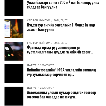
Улаанбаатарт хоногт 250 м³ лаг боловсруулах
үйлдвэр байгуулна
УЛСТӨР НИЙГЭМ
2026/08/07
Нэгдүгээр ангийн элсэлтийг E-Mongolia-аар
зохион байгуулна
УЛСТӨР НИЙГЭМ
2026/08/07
Францад иргэд рүү зөвшөөрөлгүй
сурталчилгааны дуудлага хийхийг хориг...
ЦАГ ҮЕ
2026/08/07
Нийтийн тээврийн Ч:19А чиглэлийн замналд
түр хугацаагаар өөрчлөлт ор...
ЦАГ ҮЕ
2026/08/07
Автомашины улсын дугаар сондгой тоогоор
төгссөн бол өнөөдөр шатахуун...