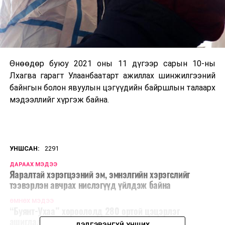
Өнөөдөр буюу 2021 оны 11 дүгээр сарын 10-ны
Лхагва гарагт Улаанбаатарт ажиллах
шинжилгээний
байнгын болон явуулын цэг
үүдийн байршлын талаарх
мэдээллийг хүргэж байна.
УНШСАН:
2291
ДАРААХ МЭДЭЭ
Яаралтай хэрэгцээний эм, эмнэлгийн хэрэгслийг
тээвэрлэн авчрах нислэгүүд үйлдэж байна
ӨМНӨХ МЭДЭЭ
“Буянт-Ухаа” хороололд 280 ортой цэцэрлэг
ашиглалтад орно
ДЭЛГЭРЭНГҮЙ УНШИХ