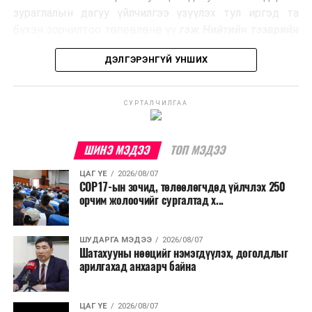
Ийнхүү лаг хатаах, шатаах технологийг лагийн
зураглалын дагуу үйлчилгээ үзүүлэх тул иргэд та
эзлэхүүнийг бууруулахын зэрэгцээ эрчим хүч
бүхэн зорчилтоо төлөвлөнө үү
гэж Нийтийн тээврийн
үйлдвэрлэх, нөөцийг дахин ашиглах чиглэлээр олон
бодлогын газраас мэдээллээ.
улсад өргөн ашиглаж байна.
ДЭЛГЭРЭНГҮЙ УНШИХ
СУРТАЛЧИЛГАА
ШИНЭ МЭДЭЭ
ТОП МЭДЭЭ
ЦАГ ҮЕ
2026/08/07
COP17-ын зочид, төлөөлөгчдөд үйлчлэх 250
орчим жолоочийг сургалтад х...
ШУДАРГА МЭДЭЭ
2026/08/07
Шатахууны нөөцийг нэмэгдүүлэх, доголдлыг
арилгахад анхаарч байна
ЦАГ ҮЕ
2026/08/07