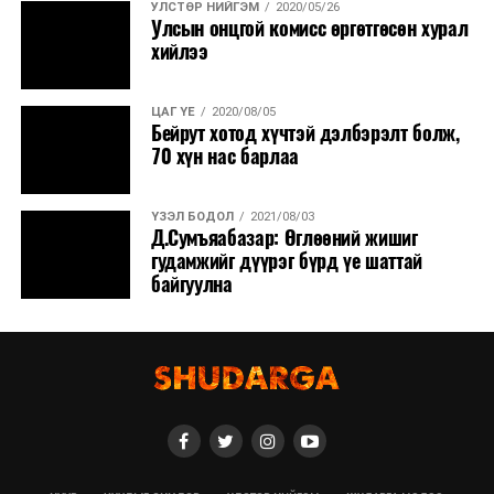
УЛСТӨР НИЙГЭМ
2020/05/26
Улсын онцгой комисс өргөтгөсөн хурал
хийлээ
ЦАГ ҮЕ
2020/08/05
Бейрут хотод хүчтэй дэлбэрэлт болж,
70 хүн нас барлаа
ҮЗЭЛ БОДОЛ
2021/08/03
Д.Сумъяабазар: Өглөөний жишиг
гудамжийг дүүрэг бүрд үе шаттай
байгуулна