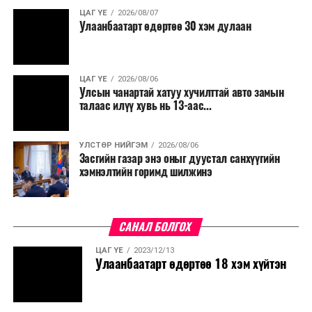
ЦАГ ҮЕ
2026/08/07
Улаанбаатарт өдөртөө 30 хэм дулаан
ЦАГ ҮЕ
2026/08/06
Улсын чанартай хатуу хучилттай авто замын
талаас илүү хувь нь 13-аас...
УЛСТӨР НИЙГЭМ
2026/08/06
Засгийн газар энэ оныг дуустал санхүүгийн
хэмнэлтийн горимд шилжинэ
САНАЛ БОЛГОХ
ЦАГ ҮЕ
2023/12/13
Улаанбаатарт өдөртөө 18 хэм хүйтэн