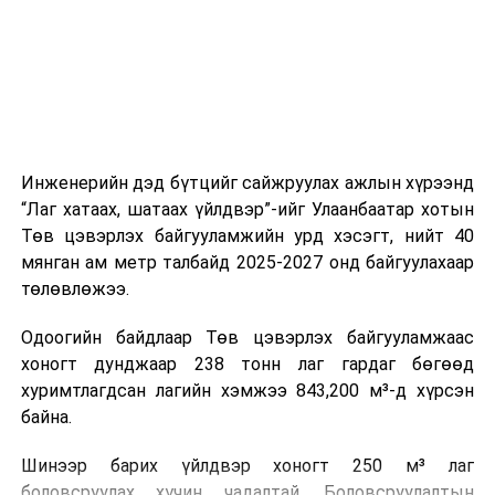
холбогдох байгууллагуудын уялдаа холбоо, аюулгүй
ажиллагааны чиглэлээр жолооч нарыг сургалт, арга
зүйгээр хангаж байна.
Мөн зам тээврийн осол, саатал болон бусад эрсдэл,
онцгой нөхцөл үүссэн үед авах арга хэмжээ, ачаалал
ихтэй нөхцөлд тайван, зөв, шуурхай шийдвэр гаргах,
Инженерийн дэд бүтцийг сайжруулах ажлын хүрээнд
өдөр тутмын ажлын бэлэн байдлыг хангах зэрэг
“Лаг хатаах, шатаах үйлдвэр”-ийг Улаанбаатар хотын
практик ур чадварыг сургалтын хөтөлбөрт тусгажээ.
Төв цэвэрлэх байгууламжийн урд хэсэгт, нийт 40
мянган ам метр талбайд 2025-2027 онд байгуулахаар
Сургалтыг танилцуулах лекц, асуулт-хариулт,
төлөвлөжээ.
жишээнд суурилсан сургалт, багаар ажиллах дасгал,
маршрут болон тээвэрлэлтийн урсгалын зураглалтай
Одоогийн байдлаар Төв цэвэрлэх байгууламжаас
танилцах, онцгой нөхцөлд ажиллах дадлага зэрэг
хоногт дунджаар 238 тонн лаг гардаг бөгөөд
онол, практик хосолсон хэлбэрээр зохион байгуулж
хуримтлагдсан лагийн хэмжээ 843,200 м³-д хүрсэн
байна.
байна.
Сургалтын үеэр COP17 олон улсын бага хурлыг
Шинээр барих үйлдвэр хоногт 250 м³ лаг
зохион байгуулах Үндэсний хорооны Ажлын алба,
боловсруулах хүчин чадалтай. Боловсруулалтын