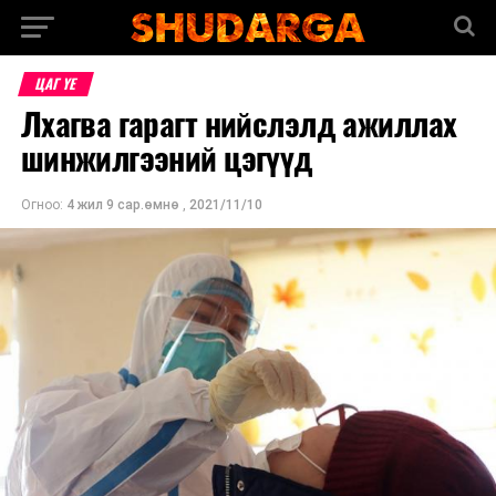
ЦАГ ҮЕ
Лхагва гарагт нийслэлд ажиллах
шинжилгээний цэгүүд
Огноо:
4 жил 9 сар.өмнө
,
2021/11/10