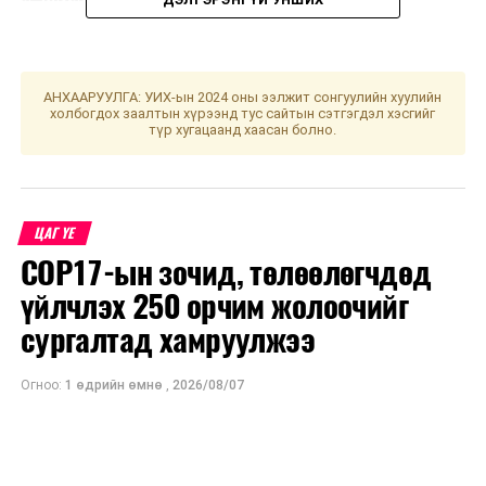
АНХААРУУЛГА: УИХ-ын 2024 оны ээлжит сонгуулийн хуулийн
холбогдох заалтын хүрээнд тус сайтын сэтгэгдэл хэсгийг
түр хугацаанд хаасан болно.
ЦАГ ҮЕ
COP17-ын зочид, төлөөлөгчдөд
үйлчлэх 250 орчим жолоочийг
сургалтад хамруулжээ
Огноо:
1 өдрийн өмнө
,
2026/08/07