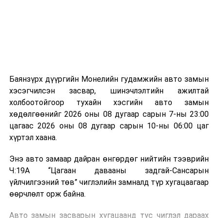
зориулалттай. Лагийг өндөр температурт шатааснаар
эзлэхүүн нь 90 хүртэл хувиар буурч, бактери, вирус
болон бусад өвчин үүсгэгч бичил биетнийг устгах
боломжтой.
Түүнчлэн шаталтын явцад үүсэх дулааныг цахилгаан
болон дулааны эрчим хүч үйлдвэрлэхэд ашиглаж
Баянзүрх дүүргийн Монелийн гудамжийн авто замын
болдог. Зарим технологийн хувьд шаталтын дараа
хэсэгчилсэн засвар, шинэчлэлтийн ажилтай
үлдэх үнснээс фосфор зэрэг ашигт эрдсийг сэргээн
холбоотойгоор тухайн хэсгийн авто замын
авах боломжтой аж.
хөдөлгөөнийг 2026 оны 08 дугаар сарын 7-ны 23:00
цагаас 2026 оны 08 дугаар сарын 10-ны 06:00 цаг
Япон, Герман, Швейцар, Нидерланд, Өмнөд Солонгос
хүртэл хаана.
зэрэг улс лаг хатаах, шатаах технологийг ашиглаж
байна. Тухайлбал, Германд лаг шатаах үйлдвэрээс
Энэ авто замаар дайран өнгөрдөг нийтийн тээврийн
гарсан үнснээс фосфор сэргээн авах технологи
Ч:19А “Цагаан давааны задгай-Сансарын
ашигладаг бол Нидерландад төвлөрсөн лаг
үйлчилгээний төв” чиглэлийн замналд түр хугацаагаар
боловсруулах үйлдвэрүүдээр дулаан, цахилгаан
өөрчлөлт орж байна.
эрчим хүч үйлдвэрлэдэг.
Авто замын засварын хугацаанд тус чиглэл дараах