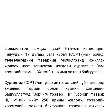
Цөлжилттэй тэмцэх тухай НҮБ-ын конвенцын
Талуудын 17 дугаар бага хурал (COP17)-ын зочид,
төлөөлөгчдийн тээврийн үйлчилгээнд ажиллах
жолооч нарт зориулсан нэгдсэн сургалтыг Зам,
тээврийн яамны “Хөсөг” танхимд зохион байгууллаа.
Сургалтад COP17-ын үеэр автотээврийн үйлчилгээнд
ажиллах төрийн болон хувийн хэвшлийн
байгууллагууд, “Зорчигч тээвэр I, II”, “Зорчигч тээвэр
III, IV”-ийн нийт
250 орчим жолооч
, тээврийн
хэрэгслийн зохион байгуулалт хариуцан ажиллах