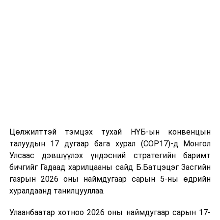
томилолт, гадаадын зочин хүлээн авах зардал;
Зайлшгүй шаардлагагүй тоног төхөөрөмж,
тавилга, автомашин худалдан авах;
Батлан хамгаалах, хууль зүйн салбараас бусад
сургалт, дадлага;
Хуулиар заавал мэдээлэхээс бусад кино,
контент, хэвлэлийн зардал;
Заавал олгохоос бусад тэтгэмж, урамшуулал.
Санхүүгийн хэмнэлтийн горимыг 2026 оны
Цөлжилттэй тэмцэх тухай НҮБ-ын конвенцын
арванхоёрдугаар сарын 31 хүртэл мөрдөнө. Харин
талуудын 17 дугаар бага хурал (COP17)-д Монгол
эрүүл мэндийн салбар уг хэмнэлтийн горимд
Улсаас дэвшүүлэх үндэсний стратегийн баримт
хамрагдахгүй бөгөөд цэцэрлэг, сургуулийн хүүхдийн
бичгийг Гадаад харилцааны сайд Б.Батцэцэг Засгийн
эрт илрүүлэг, вакцинжуулалт, томуу, томуу төст
газрын 2026 оны наймдугаар сарын 5-ны өдрийн
өвчний эсрэг арга хэмжээ зэрэг зайлшгүй
хуралдаанд танилцууллаа.
шаардлагатай ажлууд төлөвлөгөөний дагуу
Улаанбаатар хотноо 2026 оны наймдугаар сарын 17-
үргэлжилнэ гэж Ерөнхий сайд Н.Учрал онцоллоо.