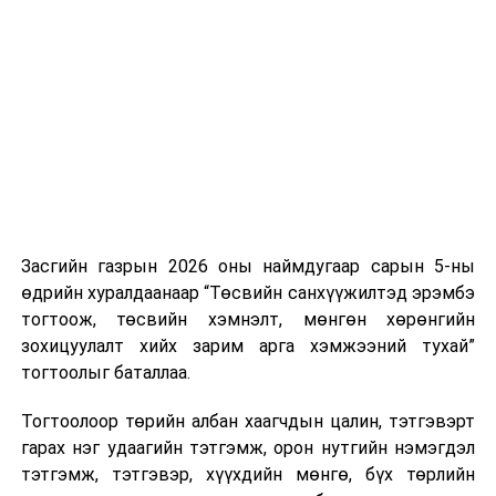
Засгийн газрын 2026 оны наймдугаар сарын 5-ны
өдрийн хуралдаанаар “Төсвийн санхүүжилтэд эрэмбэ
тогтоож, төсвийн хэмнэлт, мөнгөн хөрөнгийн
зохицуулалт хийх зарим арга хэмжээний тухай”
тогтоолыг баталлаа.
Тогтоолоор төрийн албан хаагчдын цалин, тэтгэвэрт
гарах нэг удаагийн тэтгэмж, орон нутгийн нэмэгдэл
тэтгэмж, тэтгэвэр, хүүхдийн мөнгө, бүх төрлийн