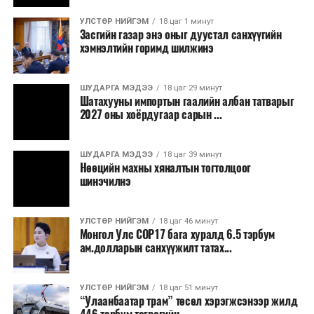
бизнесийн үйл ажиллагаа өргөжих, үл хөдлөх
УЛСТӨР НИЙГЭМ
18 цаг 1 минут
хөрөнгийн үнэ цэнэ өсөх зэрэг эдийн засгийн эерэг
Засгийн газар энэ оныг дуустал санхүүгийн
үр нөлөө үзүүлнэ гэж тооцсон байна.
хэмнэлтийн горимд шилжинэ
Трамвай нь цахилгаан эрчим хүчээр ажилладаг тул
ашиглалтын явцад агаар бохирдуулагч бодис шууд
ШУДАРГА МЭДЭЭ
18 цаг 29 минут
Шатахууны импортын гаалийн албан татварыг
ялгаруулахгүй. Иргэд хувийн автомашинаас их
2027 оны хоёрдугаар сарын ...
багтаамжийн нийтийн тээвэрт шилжсэнээр замын
хөдөлгөөний ачаалал, нүүрстөрөгчийн давхар исэл
ШУДАРГА МЭДЭЭ
18 цаг 39 минут
болон бусад хүлэмжийн хийн ялгарлыг бууруулах ач
Нөөцийн махны хяналтын тогтолцоог
холбогдолтой.
шинэчилнэ
Түгжрэлээс үүдэлтэй эдийн засгийн алдагдлыг
тооцоход нэг автомашин өдөрт дунджаар 2.5 цаг
УЛСТӨР НИЙГЭМ
18 цаг 46 минут
Монгол Улс COP17 бага хуралд 6.5 тэрбум
түгжрэлд саатахдаа 3.45 литр шатахууныг үр ашиггүй
ам.долларын санхүүжилт татах...
зарцуулдаг байна. Ингэснээр нэг жолооч өдөрт
8,238.6 төгрөг, жилд 1.7 сая гаруй төгрөгийн
шатахууны зардлыг зөвхөн түгжрэлд алддаг аж.
УЛСТӨР НИЙГЭМ
18 цаг 51 минут
“Улаанбаатар трам” төсөл хэрэгжсэнээр жилд