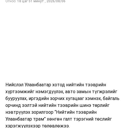
Огноо:
18 цаг 51 минут
,
2026/08/06
Нийслэл Улаанбаатар хотод нийтийн тээврийн
хүртээмжийг нэмэгдүүлэх, авто замын түгжрэлийг
бууруулах, иргэдийн зорчих хугацааг хэмнэх, байгаль
орчинд ээлтэй нийтийн тээврийн шинэ төрлийг
нэвтрүүлэх зорилгоор “Нийтийн тээврийн
Улаанбаатар трам” хөнгөн галт тэрэгний төслийг
хэрэгжүүлэхээр төлөвлөжээ.