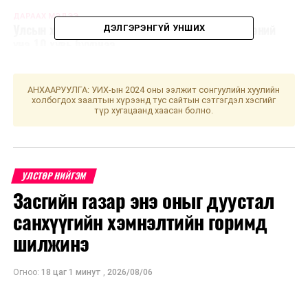
ДАРААХ МЭДЭЭ
Улсын хэмжээнд хэрэглээний бараа, үйлчилгээний
ДЭЛГЭРЭНГҮЙ УНШИХ
үнэ 10 хувь буурчээ
ӨМНӨХ МЭДЭЭ
“Прокурорын байгууллагын нэг цонхны үйлчилгээ
АНХААРУУЛГА: УИХ-ын 2024 оны ээлжит сонгуулийн хуулийн
үзүүлэх төв”-үүд 13 иргэний өргөдөл, гомдлыг хүлээн
холбогдох заалтын хүрээнд тус сайтын сэтгэгдэл хэсгийг
авчээ
түр хугацаанд хаасан болно.
УЛСТӨР НИЙГЭМ
Засгийн газар энэ оныг дуустал
санхүүгийн хэмнэлтийн горимд
шилжинэ
Огноо:
18 цаг 1 минут
,
2026/08/06