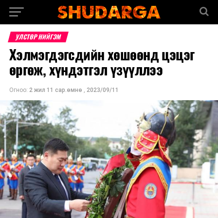
УЛСТӨР НИЙГЭМ
Хэлмэгдэгсдийн хөшөөнд цэцэг
өргөж, хүндэтгэл үзүүллээ
Огноо:
2 жил 11 сар.өмнө
,
2023/09/11