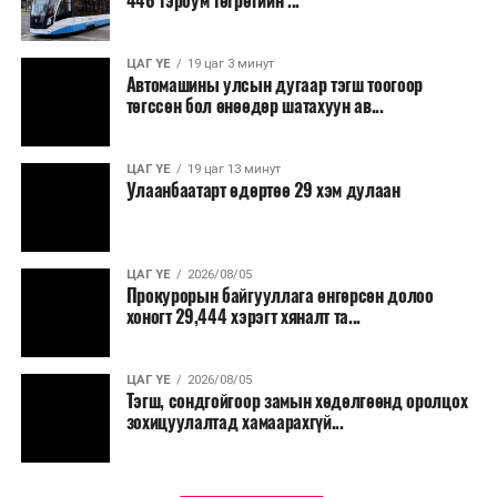
446 тэрбум төгрөгийн ...
“Улаанбаатар трам” төсөл хэрэгжиж, авто замын
ачаалал буурснаар трассын дагуух автомашинуудын
шатахууны хэмнэлт жилд 446 тэрбум төгрөгт хүрэх
ЦАГ ҮЕ
19 цаг 3 минут
Автомашины улсын дугаар тэгш тоогоор
боломжтой гэсэн тооцоог техник, эдийн засгийн
төгссөн бол өнөөдөр шатахуун ав...
үндэслэлд тусгажээ.
Төсөл хэрэгжсэнээр иргэдийн зорчих хугацаа
ЦАГ ҮЕ
19 цаг 13 минут
Улаанбаатарт өдөртөө 29 хэм дулаан
богиносож, түгжрэлээс үүдэлтэй эдийн засгийн
алдагдал буурахын зэрэгцээ аюулгүй, найдвартай,
тав тухтай, хүртээмжтэй нийтийн тээврийн шинэ
тогтолцоо бүрдэх ач холбогдолтой юм.
ЦАГ ҮЕ
2026/08/05
Прокурорын байгууллага өнгөрсөн долоо
хоногт 29,444 хэрэгт хяналт та...
ЦАГ ҮЕ
2026/08/05
Тэгш, сондгойгоор замын хөдөлгөөнд оролцох
зохицуулалтад хамаарахгүй...