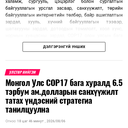
халамж, сургууль, цэцэрлэг болон сургалтын
байгууллагын урсгал засвар, санхүүжилт, төрийн
байгууллагын интернетийн төлбөр, байр ашиглалтын
зардал, хууль, хүчний байгууллагын тээвэр,
шатахууны зардал, дотоодын томилолт, хоол хүнс,
нормын хувцасны зардал, COP17 олон улсын бага
хурлын зардал, Засгийн газрын өр, орон нутгийн нөөц
ДЭЛГЭРЭНГҮЙ УНШИХ
хөрөнгийн санхүүжилтийг хэвийн үргэлжлүүлэхээр
шийдвэрлэжээ.
Харин дараах зардлыг хязгаарлахаар болсон байна.
УЛСТӨР НИЙГЭМ
Үүнд:
Монгол Улс COP17 бага хуралд 6.5
тэрбум ам.долларын санхүүжилт
Олон улсын болон Засгийн газрын
шийдвэртэйгээс бусад хурал, зөвлөгөөн, ой,
татах үндэсний стратегиа
тэмдэглэлт өдөр, найр наадам, соёлын арга
танилцуулна
хэмжээ;
Урьдчилан төлөвлөсөн төрийн өндөр албан
Огноо:
18 цаг 46 минут
,
2026/08/06
тушаалтны томилолтоос бусад гадаад