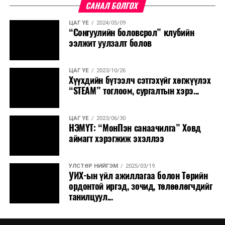
САНАЛ БОЛГОХ
ЦАГ ҮЕ
2024/05/09
“Сонгуулийн боловсрол” клубийн
ээлжит уулзалт болов
ЦАГ ҮЕ
2023/10/26
Хүүхдийн бүтээлч сэтгэхүйг хөгжүүлэх
“STEAM” тоглоом, сургалтын хэрэ...
ЦАГ ҮЕ
2023/06/30
НЭМҮТ: “МонПэн санаачилга” Ховд
аймагт хэрэгжиж эхэллээ
УЛСТӨР НИЙГЭМ
2025/03/19
УИХ-ын үйл ажиллагаа болон Төрийн
ордонтой иргэд, зочид, төлөөлөгчдийг
танилцуул...