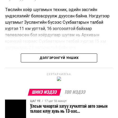
Төслийн хоёр шугамын техник, эдийн засгийн
үндэслэлийг боловсруулж дууссан байна. Нэгдүгээр
шугамыг Зуслангийн бүсээс Сүхбаатарын талбай
хүртэл 11 км урттай, 16 зогсоолтой байхаар
төлөвлөсөн бол хоёрдугаар шугам нь Архивын
ерөнхий газраас Сүхбаатарын талбай хүртэл 15 км
үргэлжилж, 23 зогсоолтой байх юм.
ДЭЛГЭРЭНГҮЙ УНШИХ
Төслийг бүрэн хэрэгжүүлснээр цагт 10-12 мянган
зорчигч тээвэрлэх хүчин чадал бүрдэж, замын
хөдөлгөөний дундаж хурд 23.6 хувиар нэмэгдэх
СУРТАЛЧИЛГАА
тооцоо гарчээ.
Трамвайн системийг хөгжүүлснээр нийтийн тээвэрт
ШИНЭ МЭДЭЭ
ТОП МЭДЭЭ
суурилсан хот төлөвлөлтийг дэмжиж, шугам болон
ЦАГ ҮЕ
17 цаг 56 минут
зогсоолуудыг түшиглэсэн худалдаа, үйлчилгээ, орон
Улсын чанартай хатуу хучилттай авто замын
сууцны шинэ бүсүүд бий болох боломжтой. Үүний
талаас илүү хувь нь 13-аас...
зэрэгцээ ажлын байр нэмэгдэх, жижиг, дунд