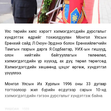
Улс төрийн хилс хэрэгт хэлмэгдэгсдийн дурсгалыг
хүндэтгэх өдрийг тохиолдуулан Монгол Улсын
Ерөнхий сайд Л.Оюун-Эрдэнэ болон Ерөнхийлөгчийн
Тамгын газрын дарга Я.Содбаатар, УИХ-ын гишүүд,
олон нийтийн байгууллагын төлөөлөл,
хэлмэгдэгсдийн үр хүүхэд, ах дүү, төрөл төрөгсөд
Хэлмэгдэгсдийн хөшөөнд цэцэг өргөж, хүндэтгэл
үзүүллээ.
Монгол Улсын Их Хурлын 1996 оны 33 дугаар
тогтоолоор жил бүрийн есдүгээр сарын 10-нд
хэлмэгдэгсдийн гэгээн дурсгалыг хүндэтгэж байна.
УНШСАН:
1559