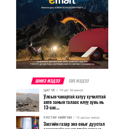
ШИНЭ МЭДЭЭ
ТОП МЭДЭЭ
ЦАГ ҮЕ
14 цаг 56 минут
Улсын чанартай хатуу хучилттай
авто замын талаас илүү хувь нь
13-аас...
УЛСТӨР НИЙГЭМ
15 цагын өмнө
Засгийн газар энэ оныг дуустал