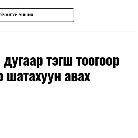
ЭРЭНГҮЙ УНШИХ
, их засвар, ээлжит засвар арчлалтын ажлыг
лөх нь замын хөдөлгөөний аюулгүй байдлыг
гах, төсвийн хөрөнгө оруулалтыг оновчтой
лбаныхан хэлж байна
гэж Зам, тээврийн яамнаас
дугаар тэгш тоогоор
р шатахуун авах