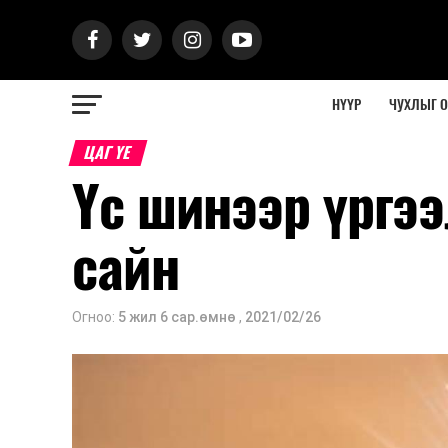
НҮҮР
ЧУХЛЫГ 
ЦАГ ҮЕ
Үс шинээр үргээ
сайн
Огноо:
5 жил 6 сар.өмнө
,
2021/02/26