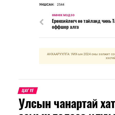
УНШСАН:
2544
ӨМНӨХ МЭДЭЭ
Ерөнхийлөгч өө тайланд чинь 
оффшор алга
АНХААРУУЛГА: УИХ-ын 2024 оны ээлжит сон
хэсги
ЦАГ ҮЕ
Улсын чанартай хат