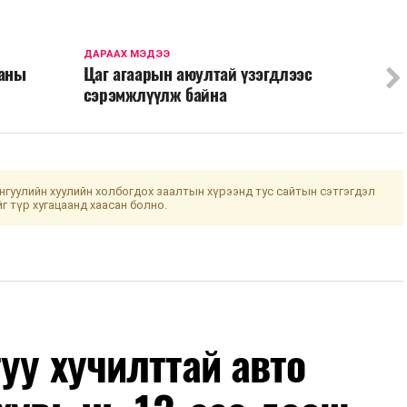
ДАРААХ МЭДЭЭ
Таны
Цаг агаарын аюултай үзэгдлээс
сэрэмжлүүлж байна
гуулийн хуулийн холбогдох заалтын хүрээнд тус сайтын сэтгэгдэл
йг түр хугацаанд хаасан болно.
уу хучилттай авто