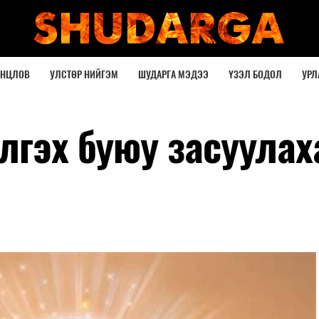
ОНЦЛОВ
УЛСТӨР НИЙГЭМ
ШУДАРГА МЭДЭЭ
ҮЗЭЛ БОДОЛ
УРЛ
лгэх буюу засуулах