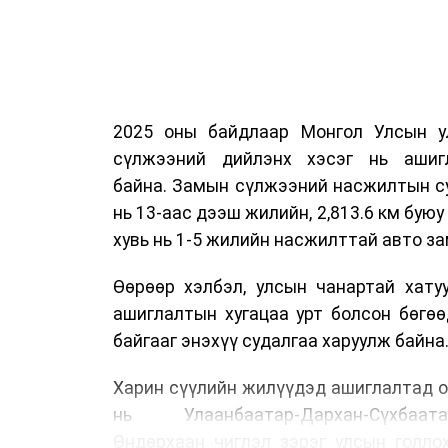
2025 оны байдлаар Монгол Улсын у
сүлжээний дийлэнх хэсэг нь ашиг
байна. Замын сүлжээний насжилтын суд
нь 13-аас дээш жилийн, 2,813.6 км буюу 
хувь нь 1-5 жилийн насжилттай авто за
Өөрөөр хэлбэл, улсын чанартай хату
ашиглалтын хугацаа урт болсон бөгө
байгааг энэхүү судалгаа харуулж байна
Харин сүүлийн жилүүдэд ашиглалтад о
нь Улаанбаатар-Дархан-Сүхбаата
Өндөрхаан чиглэл зэрэг улсын голло