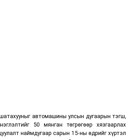
 шатахууныг автомашины улсын дугаарын тэгш,
нэглэлтийг 50 мянган төгрөгөөр хязгаарлах
цуулалт наймдугаар сарын 15-ны өдрийг хүртэл