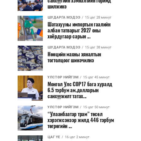
санхүүгийн хэмнэлтийн горимд
шилжинэ
ШУДАРГА МЭДЭЭ
15 цаг 28 минут
Шатахууны импортын гаалийн
албан татварыг 2027 оны
хоёрдугаар сарын ...
ШУДАРГА МЭДЭЭ
15 цаг 38 минут
Нөөцийн махны хяналтын
тогтолцоог шинэчилнэ
УЛСТӨР НИЙГЭМ
15 цаг 45 минут
Монгол Улс COP17 бага хуралд
6.5 тэрбум ам.долларын
санхүүжилт татах...
УЛСТӨР НИЙГЭМ
15 цаг 50 минут
“Улаанбаатар трам” төсөл
хэрэгжсэнээр жилд 446 тэрбум
төгрөгийн ...
ЦАГ ҮЕ
16 цаг 2 минут