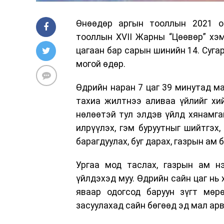
Өнөөдөр аргын тооллын 2021 он
тооллын XVII Жарны “Цөөвөр” хэ
цагаан бар сарын шинийн 14. Сугар
могой өдөр.
Өдрийн наран 7 цаг 39 минутад ма
тахиа жилтнээ аливаа үйлийг хий
нөлөөтэй тул элдэв үйлд хянамга
илрүүлэх, гэм буруутныг шийтгэх, 
барагдуулах, буг дарах, газрын ам 
Ургаа мод таслах, газрын ам нэ
үйлдэхэд муу. Өдрийн сайн цаг нь ху
яваар одогсод баруун зүгт мөрө
засуулахад сайн бөгөөд эд мал ар