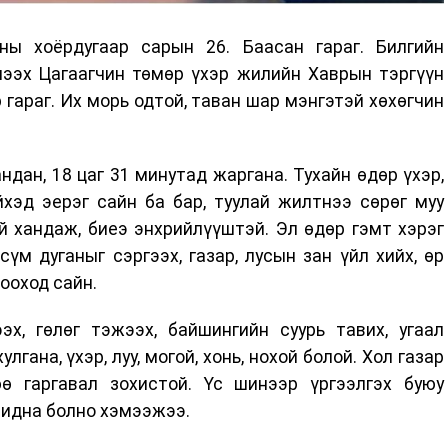
ы хоёрдугаар сарын 26. Баасан гараг. Билгийн
мээх Цагаагчин төмөр үхэр жилийн Хаврын тэргүүн
 гараг. Их морь одтой, таван шар мэнгэтэй хөхөгчин
ндан, 18 цаг 31 минутад жаргана. Тухайн өдөр үхэр,
хэд эерэг сайн ба бар, туулай жилтнээ сөрөг муу
й хандаж, биеэ энхрийлүүштэй. Эл өдөр гэмт хэрэг
сүм дуганыг сэргээх, газар, лусын зан үйл хийх, өр
бооход сайн.
эх, гөлөг тэжээх, байшингийн суурь тавих, угаал
лгана, үхэр, луу, могой, хонь, нохой болой. Хол газар
ө гаргавал зохистой. Үс шинээр үргээлгэх буюу
видна болно хэмээжээ.