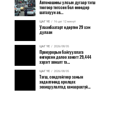
Автомашины улсын дугаар тэгш
тоогоор төгссөн бол өнөөдөр
шатахуун ав...
ЦАГ ҮЕ
16 цаг 12 минут
Улаанбаатарт өдөртөө 29 хэм
дулаан
ЦАГ ҮЕ
2026/08/05
Прокурорын байгууллага
өнгөрсөн долоо хоногт 29,444
хэрэгт хяналт та...
ЦАГ ҮЕ
2026/08/05
Тэгш, сондгойгоор замын
хөдөлгөөнд оролцох
зохицуулалтад хамаарахгүй...