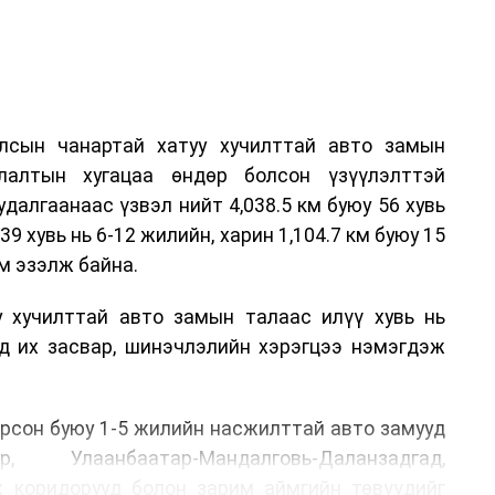
лсын чанартай хатуу хучилттай авто замын
лалтын хугацаа өндөр болсон үзүүлэлттэй
алгаанаас үзвэл нийт 4,038.5 км буюу 56 хувь
39 хувь нь 6-12 жилийн, харин 1,104.7 км буюу 15
м эзэлж байна.
у хучилттай авто замын талаас илүү хувь нь
өд их засвар, шинэчлэлийн хэрэгцээ нэмэгдэж
.
рсон буюу 1-5 жилийн насжилттай авто замууд
р, Улаанбаатар-Мандалговь-Даланзадгад,
х коридорууд болон зарим аймгийн төвүүдийг