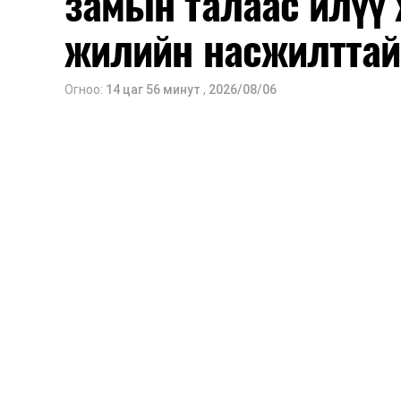
замын талаас илүү 
жилийн насжилттай
Огноо:
14 цаг 56 минут
,
2026/08/06