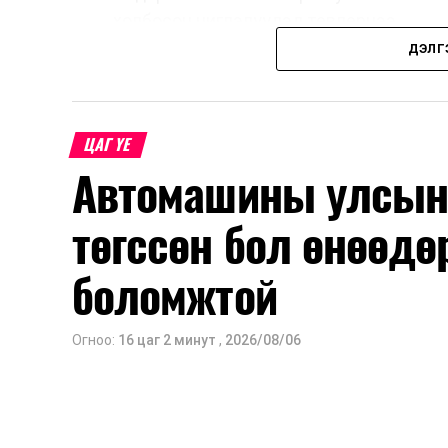
холбосон чиглэлүүдэд төвлөрчээ.
ДЭЛГ
Авто замын насжилтыг тогтмол үнэлж
шинжлэх ухааны үндэслэлтэй төлөв
хангах, ашиглалтын хугацааг уртас
ЦАГ ҮЕ
төлөвлөхөд чухал ач холбогдолтойг а
Автомашины улсын 
мэдээллээ.
төгссөн бол өнөөдө
боломжтой
Огноо:
16 цаг 2 минут
,
2026/08/06