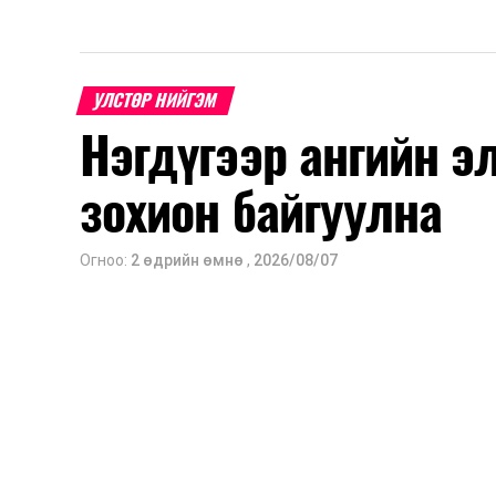
УЛСТӨР НИЙГЭМ
Нэгдүгээр ангийн э
зохион байгуулна
Огноо:
2 өдрийн өмнө
,
2026/08/07