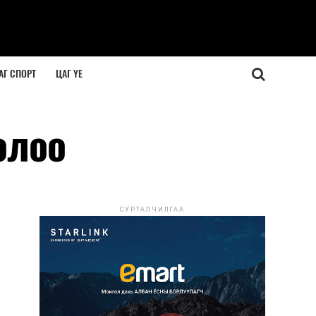
АГ СПОРТ
ЦАГ ҮЕ
олоо
СУРТАЛЧИЛГАА