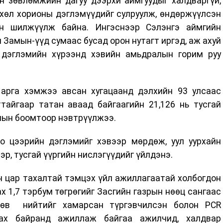
н зөвлөмжийн дагуу дээрхи аймгуудыг халдваргүй,
 хөл хорионы дэглэмүүдийг сулруулж, өндөржүүлсэн
эн шилжүүлж байна. Ингэснээр Сэлэнгэ аймгийн
 Замын-үүд сумаас бусад орон нутагт иргэд, аж ахуй
 дэглэмийн хүрээнд хэвийн амьдралын горим руу
арга хэмжээ авсан хугацаанд дэлхийн 93 улсаас
ттайгаар татан аваад байгаагийн 21,126 нь тусгай
амын боомтоор нэвтрүүлжээ.
 цээрийн дэглэмийг хэвээр мөрдөж, уул уурхайн
эр, тусгай үүргийн нислэгүүдийг үйлдэнэ.
 цар тахалтай тэмцэх үйл ажиллагаатай холбогдон
 1,7 тэрбум төгрөгийг Засгийн газрын нөөц сангаас
өсөв нийтийг хамарсан түргэвчилсэн болон PCR
лах байранд ажиллаж байгаа ажилчид, халдвар