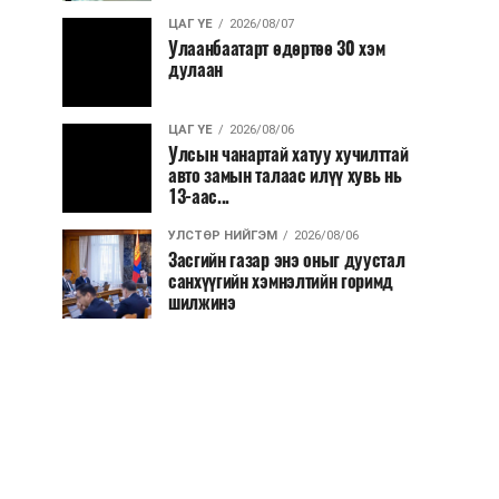
ЦАГ ҮЕ
2026/08/07
Улаанбаатарт өдөртөө 30 хэм
дулаан
ЦАГ ҮЕ
2026/08/06
Улсын чанартай хатуу хучилттай
авто замын талаас илүү хувь нь
13-аас...
УЛСТӨР НИЙГЭМ
2026/08/06
Засгийн газар энэ оныг дуустал
санхүүгийн хэмнэлтийн горимд
шилжинэ