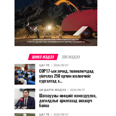
ШИНЭ МЭДЭЭ
ТОП МЭДЭЭ
ЦАГ ҮЕ
2026/08/07
COP17-ын зочид, төлөөлөгчдөд
үйлчлэх 250 орчим жолоочийг
сургалтад х...
ШУДАРГА МЭДЭЭ
2026/08/07
Шатахууны нөөцийг нэмэгдүүлэх,
доголдлыг арилгахад анхаарч
байна
ЦАГ ҮЕ
2026/08/07