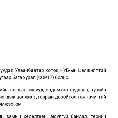
дрүүдэд Улаанбаатар хотод НҮБ-ын Цөлжилттэй
гаар бага хурал (COP17) болно.
ийн газрын гишүүд, эрдэмтэн судлаач, хувийн
нэгдэж цөлжилт, газрын доройтол, ган гачигтай
хэмжээ юм.
н замын хөдөлгөөн, аюулгүй байдал, төрийн