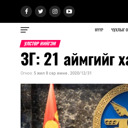
НҮҮР
ЧУХЛЫГ 
УЛСТӨР НИЙГЭМ
ЗГ: 21 аймгийг 
Огноо:
5 жил 8 сар.өмнө
,
2020/12/31