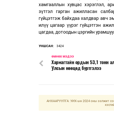
хамгааллын хувцас хэрэглэл, ар
зүтгэл гарган ажилласан салба
гүйцэтгэж байхдаа халдвар авч эм
илүү цагаар үүрэг гүйцэтгэн ажи
цагдаа, дотоодын цэргийн урамшуу
УНШСАН:
3424
ӨМНӨХ МЭДЭЭ
Хармагтайн ордын 53,1 тонн а
Улсын нөөцөд бүртгэлээ
АНХААРУУЛГА: УИХ-ын 2024 оны ээлжит сон
хэсги