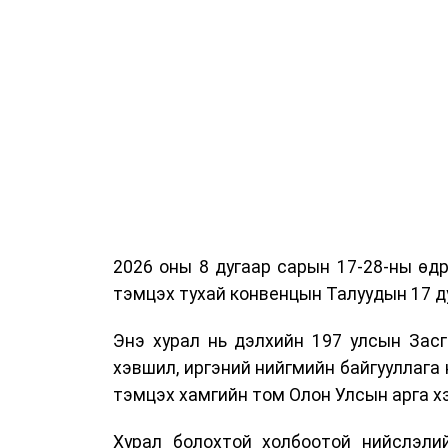
2026 оны 8 дугаар сарын 17-28-ны ө
тэмцэх тухай конвенцын Талуудын 17 ду
Энэ хурал нь дэлхийн 197 улсын Засг
хэвшил, иргэний нийгмийн байгууллага 
тэмцэх хамгийн том Олон Улсын арга 
Хурал болохтой холбоотой нийслэлий