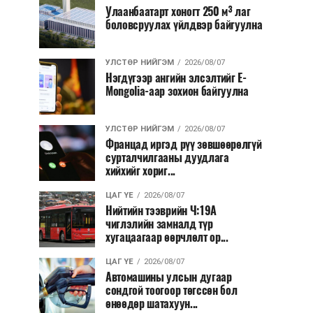
Улаанбаатарт хоногт 250 м³ лаг
боловсруулах үйлдвэр байгуулна
УЛСТӨР НИЙГЭМ
2026/08/07
Нэгдүгээр ангийн элсэлтийг E-
Mongolia-аар зохион байгуулна
УЛСТӨР НИЙГЭМ
2026/08/07
Францад иргэд рүү зөвшөөрөлгүй
сурталчилгааны дуудлага
хийхийг хориг...
ЦАГ ҮЕ
2026/08/07
Нийтийн тээврийн Ч:19А
чиглэлийн замналд түр
хугацаагаар өөрчлөлт ор...
ЦАГ ҮЕ
2026/08/07
Автомашины улсын дугаар
сондгой тоогоор төгссөн бол
өнөөдөр шатахуун...