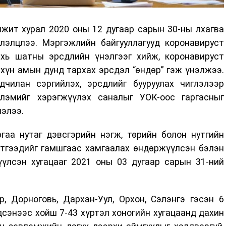
жит хурал 2020 оны 12 дугаар сарын 30-ны лхагва
элэлцлээ. Мэргэжлийн байгууллагууд коронавируст
хь шатны эрсдлийн үнэлгээг хийж, коронавируст
хүн амын дунд тархах эрсдэл “өндөр” гэж үнэлжээ.
чилан сэргийлэх, эрсдлийг бууруулах чиглэлээр
лэмийг хэрэгжүүлэх саналыг УОК-оос гаргасныг
элээ.
гаа нутаг дэвсгэрийн нэгж, төрийн болон нутгийн
 этгээдийг гамшгаас хамгаалах өндөржүүлсэн бэлэн
үлсэн хугацааг 2021 оны 03 дугаар сарын 31-ний
р, Дорноговь, Дархан-Уул, Орхон, Сэлэнгэ гэсэн 6
сэнээс хойш 7-43 хүртэл хоногийн хугацаанд дахин