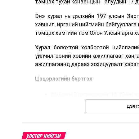
тэмцэх тухай конвенцын Талуудын 17 ду
Энэ хурал нь дэлхийн 197 улсын Засг
хэвшил, иргэний нийгмийн байгууллага 
тэмцэх хамгийн том Олон Улсын арга 
Хурал болохтой холбоотой нийслэлий
үйлчилгээний хэвийн ажиллагааг ханг
ажиллагаанд дараах зохицуулалт хэрэг
Цэцэрлэгийн бүртгэл
2026 оны 8 дугаар сарын 10–23-ны ө
Нэгдүгээр ангийн элсэлт
ДЭЛГ
2026 оны 8 дугаар сарын 17–28-ны ө
Энэ хугацаанд хүүхэд бүртгэх дэмжлэ
УЛСТӨР НИЙГЭМ