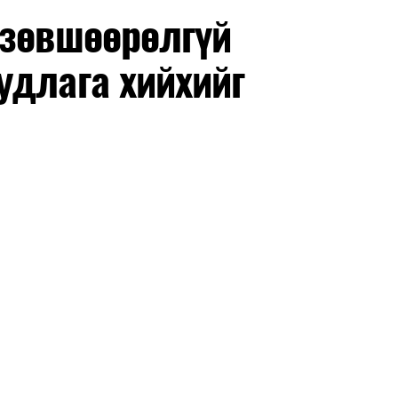
 зөвшөөрөлгүй
удлага хийхийг
маар эхэлнэ.
нхимаар үргэлжилнэ.
утнуудыг дотуур байранд оруулж эхэлнэ.
ны зохицуулалт
өдрүүдэд нийслэлийн бүх сургууль, цэцэрлэгт ажлын
 аливаа арга хэмжээ зохион байгуулахгүй болно.