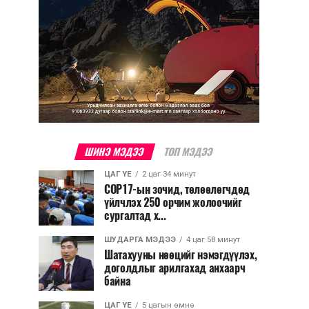
ШИНЭ МЭДЭЭ
ТОП МЭДЭЭ
ЦАГ ҮЕ
2 цаг 34 минут
COP17-ын зочид, төлөөлөгчдөд
үйлчлэх 250 орчим жолоочийг
сургалтад х...
ШУДАРГА МЭДЭЭ
4 цаг 58 минут
Шатахууны нөөцийг нэмэгдүүлэх,
доголдлыг арилгахад анхаарч
байна
ЦАГ ҮЕ
5 цагын өмнө