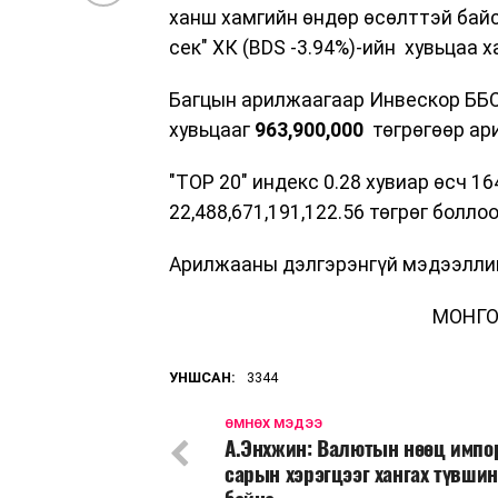
ханш хамгийн өндөр өсөлттэй байса
сек" ХК (BDS -3.94%)-ийн хувьцаа 
Багцын арилжаагаар Инвескор ББ
хувьцааг
963,900,000
төгрөгөөр ар
"TOP 20" индекс 0.28 хувиар өсч 1
22,488,671,191,122.56 төгрөг боллоо
Арилжааны дэлгэрэнгүй мэдээлли
МОНГО
УНШСАН:
3344
ӨМНӨХ МЭДЭЭ
А.Энхжин: Валютын нөөц импо
сарын хэрэгцээг хангах түвши