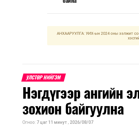
байна
АНХААРУУЛГА: УИХ-ын 2024 оны ээлжит сон
хэсги
УЛСТӨР НИЙГЭМ
Нэгдүгээр ангийн э
зохион байгуулна
Огноо:
7 цаг 11 минут
,
2026/08/07