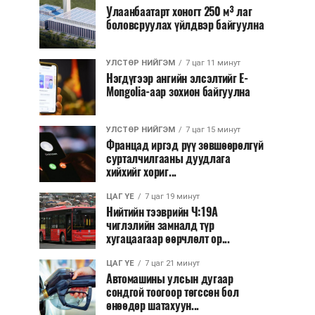
Улаанбаатарт хоногт 250 м³ лаг
боловсруулах үйлдвэр байгуулна
УЛСТӨР НИЙГЭМ
7 цаг 11 минут
Нэгдүгээр ангийн элсэлтийг E-
Mongolia-аар зохион байгуулна
УЛСТӨР НИЙГЭМ
7 цаг 15 минут
Францад иргэд рүү зөвшөөрөлгүй
сурталчилгааны дуудлага
хийхийг хориг...
ЦАГ ҮЕ
7 цаг 19 минут
Нийтийн тээврийн Ч:19А
чиглэлийн замналд түр
хугацаагаар өөрчлөлт ор...
ЦАГ ҮЕ
7 цаг 21 минут
Автомашины улсын дугаар
сондгой тоогоор төгссөн бол
өнөөдөр шатахуун...