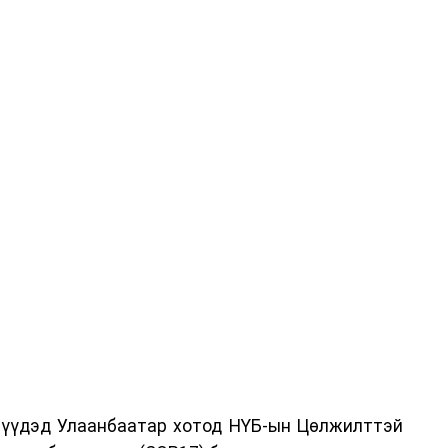
дрүүдэд Улаанбаатар хотод НҮБ-ын Цөлжилттэй