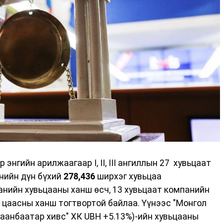
 энгийн арилжаагаар I, II, III ангиллын 27 хувьцаат
нийн дүн бүхий
278,436
ширхэг хувьцаа
нийн хувьцааны ханш өсч, 13 хувьцаат компанийн
т цаасны ханш тогтвортой байлаа. Үүнээс "Монгол
лаанбаатар хивс" ХК UBH +5.13%)-ийн хувьцааны