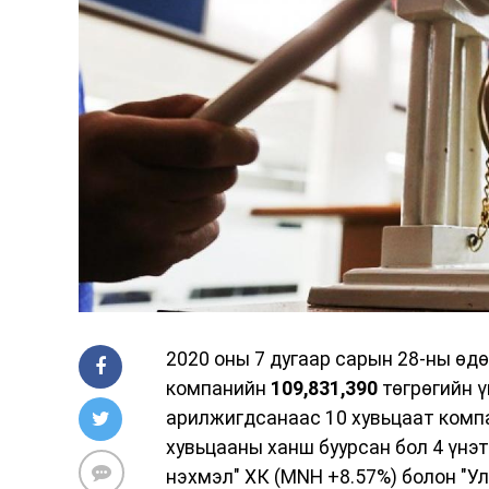
2020 оны 7 дугаар сарын 28-ны өдөр
компанийн
109,831,390
төгрөгийн ү
арилжигдсанаас 10 хувьцаат компа
хувьцааны ханш буурсан бол 4 үнэ
нэхмэл" ХК (MNH +8.57%) болон "У