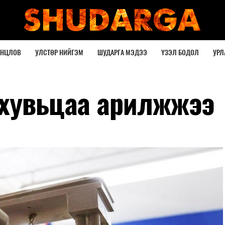
ОНЦЛОВ
УЛСТӨР НИЙГЭМ
ШУДАРГА МЭДЭЭ
ҮЗЭЛ БОДОЛ
УРЛ
 хувьцаа арилжжээ