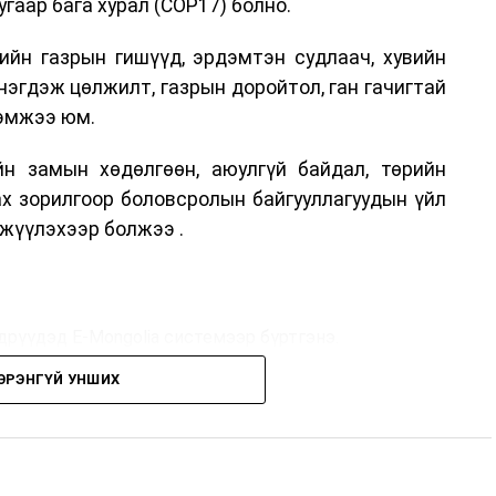
гаар бага хурал (COP17) болно.
ийн газрын гишүүд, эрдэмтэн судлаач, хувийн
нэгдэж цөлжилт, газрын доройтол, ган гачигтай
хэмжээ юм.
н замын хөдөлгөөн, аюулгүй байдал, төрийн
ах зорилгоор боловсролын байгууллагуудын үйл
жүүлэхээр болжээ .
дрүүдэд E-Mongolia системээр бүртгэнэ.
ЭРЭНГҮЙ УНШИХ
дрүүдэд E-Mongolia системээр бүртгэнэ.
гийн баг сургуулиуд дээр ажиллахгүй.