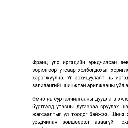
Франц улс иргэдийн урьдчилсан зөв
зорилгоор утсаар холбогдохыг хориг
хэрэгжүүлнэ. Уг зохицуулалт нь ирг
залилангийн шинжтэй арилжааны үйл а
Өмнө нь сурталчилгааны дуудлага хүлэ
бүртгэлд утасны дугаараа оруулах ш
жагсаалтыг үл тоодог байжээ. Шинэ 
урьдчилан зөвшөөрөл аваагүй тох