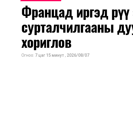
Францад иргэд рүү
Их, дээд сургуулийн хичээл
сурталчилгааны ду
2026 оны 9 дүгээр сарын 1-нээс цахи
2026 оны 9 дүгээр сарын 14-нөөс та
хориглов
Оюутны дотуур байр
Огноо:
7 цаг 15 минут
,
2026/08/07
2026 оны 9 дүгээр сарын 13-наас ою
Сургууль, цэцэрлэгийн үйл ажиллагаа
2026 оны 8 дугаар сарын 17–28-ны 
байранд элсэлт, бүртгэл болон бусад