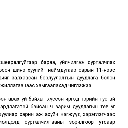
шөөрөлгүйгээр бараа, үйлчилгээ сурталчлах
лосон шинэ хуулийг наймдугаар сарын 11-нээс
эдийг залхаасан борлуулалтын дуудлага болон
жиллагаанаас хамгаалахад чиглэжээ.
эн авахгүй байхыг хүссэн иргэд төрийн тусгай
аардлагатай байсан ч зарим дуудлагын төв уг
хуулиар харин аж ахуйн нэгжүүд хэрэглэгчээс
иолдолд сурталчилгааны зорилгоор утсаар