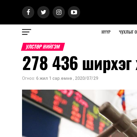
НҮҮР
ЧУХЛЫГ 
УЛСТӨР НИЙГЭМ
278 436 ширхэг
Огноо:
6 жил 1 сар.өмнө
,
2020/07/29