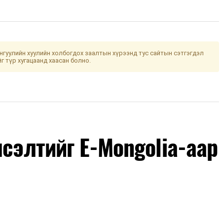
гуулийн хуулийн холбогдох заалтын хүрээнд тус сайтын сэтгэгдэл
йг түр хугацаанд хаасан болно.
лсэлтийг E-Mongolia-аар