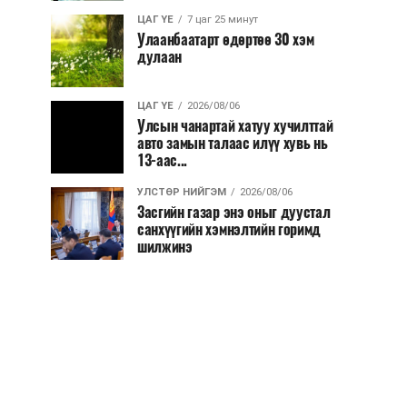
ЦАГ ҮЕ
7 цаг 25 минут
Улаанбаатарт өдөртөө 30 хэм
дулаан
ЦАГ ҮЕ
2026/08/06
Улсын чанартай хатуу хучилттай
авто замын талаас илүү хувь нь
13-аас...
УЛСТӨР НИЙГЭМ
2026/08/06
Засгийн газар энэ оныг дуустал
санхүүгийн хэмнэлтийн горимд
шилжинэ