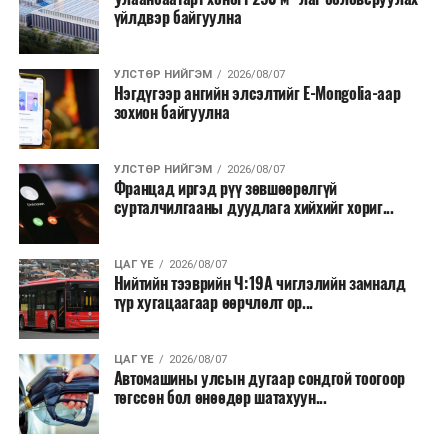
үйлдвэр байгуулна
салбар бүрдээ урсгал зардлыг 20 хувиар бууруулах,
нөхөн томилгоо хийхгүй байх, аялал, амралт, зугаалга,
хамт олны урлаг, спортын арга хэмжээг зохион
УЛСТӨР НИЙГЭМ
2026/08/07
байгуулахгүй байх, төрийн албанд шинэ орон тоо бий
Нэгдүгээр ангийн элсэлтийг E-Mongolia-аар
зохион байгуулна
болгохгүй байх, эрчим хүчний хэрэглээг хэмнэх, хурал,
сургалтыг цахим хэлбэрт шилжүүлэх, төрийн албан
хаагчдыг зарим өдрүүдэд цахимаар ажиллуулах арга
УЛСТӨР НИЙГЭМ
2026/08/07
хэмжээг үргэлжлүүлэхийг үүрэг болголоо.
Францад иргэд рүү зөвшөөрөлгүй
сурталчилгааны дуудлага хийхийг хориг...
Төсвийн сахилга бат сайжирч, эдийн засгийн нөхцөл
байдал хэвийн болсон тохиолдолд эдгээр
ЦАГ ҮЕ
2026/08/07
хязгаарлалтыг үе шаттайгаар сулруулах юм.
Нийтийн тээврийн Ч:19А чиглэлийн замналд
түр хугацаагаар өөрчлөлт ор...
ЦАГ ҮЕ
2026/08/07
Автомашины улсын дугаар сондгой тоогоор
төгссөн бол өнөөдөр шатахуун...