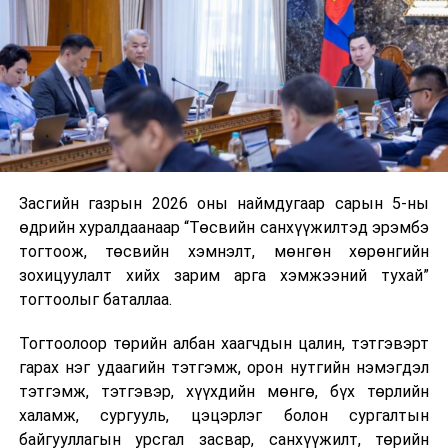
нэгжийг 375 мянга хүртэлх еврогоор торгох
боломжтой. Харин хэрэглэгч өөрөө зөвшөөрсөн,
эсвэл тухайн компанитай өмнө нь гэрээний
харилцаатай бөгөөд шинэ үйлчилгээ санал болгож
буй тохиолдолд хориг үйлчлэхгүй. Иргэд
зөвшөөрөлгүй дуудлагын талаар төрийн цахим
хуудсаар мэдээлэх боломжтой.
Засгийн газрын 2026 оны наймдугаар сарын 5-ны
Шинэ хууль Францын зах зээлд үйлчилдэг гадаадын
өдрийн хуралдаанаар “Төсвийн санхүүжилтэд эрэмбэ
дуудлагын төвүүдэд нөлөөлөхөөр байна. Тухайлбал,
тогтоож, төсвийн хэмнэлт, мөнгөн хөрөнгийн
Мароккогийн дуудлагын төвүүдийн орлогын 80 гаруй
зохицуулалт хийх зарим арга хэмжээний тухай”
хувь Францын зах зээлээс бүрддэг бөгөөд тус улсын
тогтоолыг баталлаа.
40–50 мянган ажлын байр эрсдэлд орж болзошгүйг
Мароккогийн хөдөлмөр эрхлэлтийн сайд мэдэгджээ.
Тогтоолоор төрийн албан хаагчдын цалин, тэтгэвэрт
гарах нэг удаагийн тэтгэмж, орон нутгийн нэмэгдэл
тэтгэмж, тэтгэвэр, хүүхдийн мөнгө, бүх төрлийн
халамж, сургууль, цэцэрлэг болон сургалтын
байгууллагын урсгал засвар, санхүүжилт, төрийн