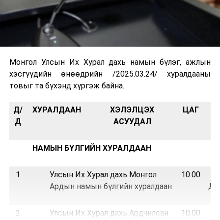
Монгол Улсын Их Хурал дахь намын бүлэг, ажлын
хэсгүүдийн өнөөдрийн /2025.03.24/ хуралдааны
товыг та бүхэнд хүргэж байна.
Д/
ХУРАЛДААН
ХЭЛЭЛЦЭХ
ЦАГ
Д
АСУУДАЛ
НАМЫН БҮЛГИЙН ХУРАЛДААН
1
Улсын Их Хурал дахь Монгол
10.00
Ардын намын бүлгийн хуралдаан
Д.
2
Улсын Их Хурал дахь Ардчилсан
10.00