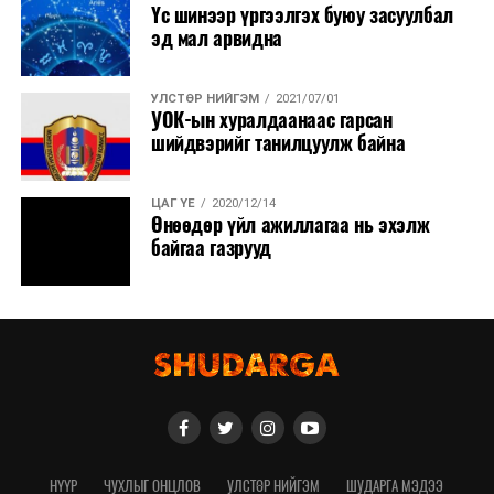
Үс шинээр үргээлгэх буюу засуулбал
эд мал арвидна
УЛСТӨР НИЙГЭМ
2021/07/01
УОК-ын хуралдаанаас гарсан
шийдвэрийг танилцуулж байна
ЦАГ ҮЕ
2020/12/14
Өнөөдөр үйл ажиллагаа нь эхэлж
байгаа газрууд
НҮҮР
ЧУХЛЫГ ОНЦЛОВ
УЛСТӨР НИЙГЭМ
ШУДАРГА МЭДЭЭ