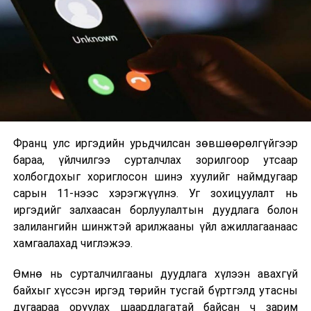
УИХ: Байнгын хороод өнөөдөр хуралдана
ӨМНӨХ МЭДЭЭ
2026 оны 9 дүгээр сарын 1-нээс цахимаар
Цаг агаарын аюултай үзэгдлээс сэрэмжлүүлж байна!
эхэлнэ.
2026 оны 9 дүгээр сарын 14-нөөс танхимаар
үргэлжилнэ.
Оюутны дотуур байр
Франц улс иргэдийн урьдчилсан зөвшөөрөлгүйгээр
2026 оны 9 дүгээр сарын 13-наас оюутнуудыг
бараа, үйлчилгээ сурталчлах зорилгоор утсаар
дотуур байранд оруулж эхэлнэ.
холбогдохыг хориглосон шинэ хуулийг наймдугаар
Сургууль, цэцэрлэгийн үйл ажиллагааны
сарын 11-нээс хэрэгжүүлнэ. Уг зохицуулалт нь
зохицуулалт
иргэдийг залхаасан борлуулалтын дуудлага болон
залилангийн шинжтэй арилжааны үйл ажиллагаанаас
2026 оны 8 дугаар сарын 17–28-ны өдрүүдэд
хамгаалахад чиглэжээ.
нийслэлийн бүх сургууль, цэцэрлэгт ажлын
Өмнө нь сурталчилгааны дуудлага хүлээн авахгүй
байранд элсэлт, бүртгэл болон бусад аливаа
байхыг хүссэн иргэд төрийн тусгай бүртгэлд утасны
арга хэмжээ зохион байгуулахгүй болно.
дугаараа оруулах шаардлагатай байсан ч зарим