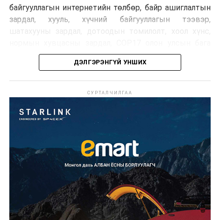
байгууллагын интернетийн төлбөр, байр ашиглалтын
зардал, хууль, хүчний байгууллагын тээвэр,
шатахууны зардал, дотоодын томилолт, хоол хүнс,
нормын хувцасны зардал, COP17 олон улсын бага
хурлын зардал, Засгийн газрын өр, орон нутгийн нөөц
ДЭЛГЭРЭНГҮЙ УНШИХ
хөрөнгийн санхүүжилтийг хэвийн үргэлжлүүлэхээр
шийдвэрлэжээ.
СУРТАЛЧИЛГАА
Харин дараах зардлыг хязгаарлахаар болсон байна.
Үүнд:
Олон улсын болон Засгийн газрын
шийдвэртэйгээс бусад хурал, зөвлөгөөн, ой,
тэмдэглэлт өдөр, найр наадам, соёлын арга
хэмжээ;
Урьдчилан төлөвлөсөн төрийн өндөр албан
тушаалтны томилолтоос бусад гадаад
томилолт, гадаадын зочин хүлээн авах зардал;