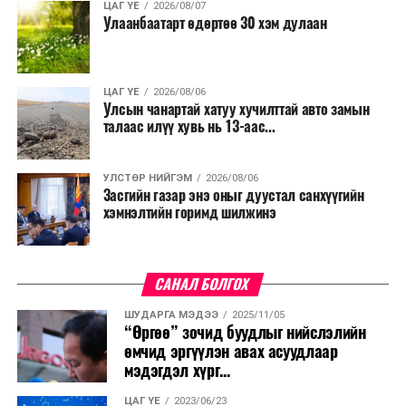
ЦАГ ҮЕ
2026/08/07
Улаанбаатарт өдөртөө 30 хэм дулаан
ЦАГ ҮЕ
2026/08/06
Улсын чанартай хатуу хучилттай авто замын
талаас илүү хувь нь 13-аас...
УЛСТӨР НИЙГЭМ
2026/08/06
Засгийн газар энэ оныг дуустал санхүүгийн
хэмнэлтийн горимд шилжинэ
САНАЛ БОЛГОХ
ШУДАРГА МЭДЭЭ
2025/11/05
“Өргөө” зочид буудлыг нийслэлийн
өмчид эргүүлэн авах асуудлаар
мэдэгдэл хүрг...
ЦАГ ҮЕ
2023/06/23