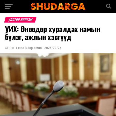
УЛСТӨР НИЙГЭМ
УИХ: Өнөөдөр хуралдах намын
бүлэг, ажлын хэсгүүд
Огноо:
1 жил 4 сар.өмнө
,
2025/03/24