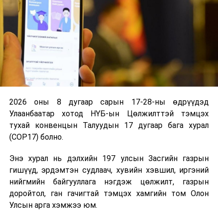
хэрэгжүүлж буй
процессын
дахин
инженерчлэлийн
үйл ажиллагааг
нэгдсэн арга
зүйгээр хангах,
санал, дүгнэлт
гаргах үүрэг
2026 оны 8 дугаар сарын 17-28-ны өдрүүдэд
бүхий ажлын
Улаанбаатар хотод НҮБ-ын Цөлжилттэй тэмцэх
хэсгийн
тухай конвенцын Талуудын 17 дугаар бага хурал
хуралдаан
(COP17) болно.
Энэ хурал нь дэлхийн 197 улсын Засгийн газрын
3
УИХ-ын
Замын
16.00
гишүүд, эрдэмтэн судлаач, хувийн хэвшил, иргэний
даргын 2024
хөдөлгөөний
нийгмийн байгууллага нэгдэж цөлжилт, газрын
оны 76 дугаар
аюулгүй
доройтол, ган гачигтай тэмцэх хамгийн том Олон
захирамжаар
байдлыг хангах
Улсын арга хэмжээ юм.
байгуулагдсан
зорилгоор