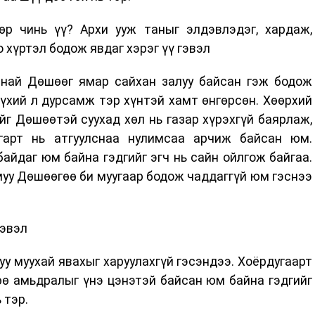
р чинь үү? Архи ууж таныг элдэвлэдэг, хардаж,
о хүртэл бодож явдаг хэрэг үү гэвэл
анай Дөшөөг ямар сайхан залуу байсан гэж бодож
үхий л дурсамж тэр хүнтэй хамт өнгөрсөн. Хөөрхий
г Дөшөөтэй суухад хөл нь газар хүрэхгүй баярлаж,
 гарт нь атгуулснаа нулимсаа арчиж байсан юм.
байдаг юм байна гэдгийг эгч нь сайн ойлгож байгаа.
 муу Дөшөөгөө би муугаар бодож чаддаггүй юм гэснээ
гэвэл
уу муухай явахыг харуулахгүй гэсэндээ. Хоёрдугаарт
өө амьдралыг үнэ цэнэтэй байсан юм байна гэдгийг
 тэр.