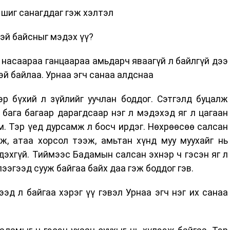
 шиг санагддаг гэж хэлтэл
тэй байсныг мэдэх үү?
н насаараа ганцаараа амьдарч яваагүй л байлгүй дээ
эй байлаа. Урнаа эгч санаа алдснаа
эр бүхий л зүйлийг уучлан боддог. Сэтгэлд буцалж
 бага багаар дарагдсаар нэг л мэдэхэд яг л цагаан
. Тэр үед дурсамж л босч ирдэг. Нөхрөөсөө салсан
ж, атаа хорсол тээж, амьтан хүнд муу муухайг нь
дэхгүй. Тиймээс Бадамын салсан эхнэр ч гэсэн яг л
лээгээд сууж байгаа байх даа гэж боддог гэв.
ээд л байгаа хэрэг үү гэвэл Урнаа эгч нэг их санаа