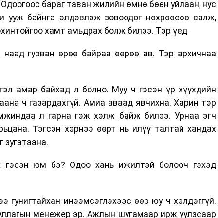
. Одоогоос бараг таван жилийн өмнө бөөн уйлаан, нус
хи ууж байнга элдэвлэж зовоодог нөхрөөсөө салж,
охинтойгоо хамт амьдрах болж билээ. Тэр үед
 наад гурван өрөө байраа өөрөө ав. Тэр архичнаа
гэл амар байхад л болно. Муу ч гэсэн үр хүүхдийн
хаана ч газардахгүй. Амиа аваад явчихна. Харин тэр
амжиндаа л гарна гэж хэлж байж билээ. Урнаа эгч
рьцана. Тэгсэн хэрнээ өөрт нь илүү талтай хандах
г зугатаана.
х гэсэн юм бэ? Одоо хань ижилтэй болооч гэхэд
ээ гунигтайхан инээмсэглэхээс өөр юу ч хэлдэггүй.
уллагын менежер эр. Ажлын шугамаар ирж уулзсаар