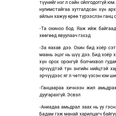
түүнийг нэг л сайн ойлгодоггүй юм
нулимстайгаа хутгалдсан хүн ар
айлын хажуу өрөө түрээслэн ганц 
-Та охиноо бод. Яаж ийж байгаад
хөөгөөд явуулаач гэхэд
-За яахав дээ. Охин бид хоёр сэт
маань эцэг нь шүү дээ. Бид хоёр 
хүн орох оронгүй болчихвол гуд
эрчүүдтэй тун энгийн нийцтэй ха
эрчүүдээс яг л чөтгөр үзсэн юм ши
-Ганцаараа хичнээн жил амьдра
дуугарахгүй. Эсвэл
-Аниадаа амьдрал заах нь уу гэсн
Бадам гэж манай харилцагч байгу