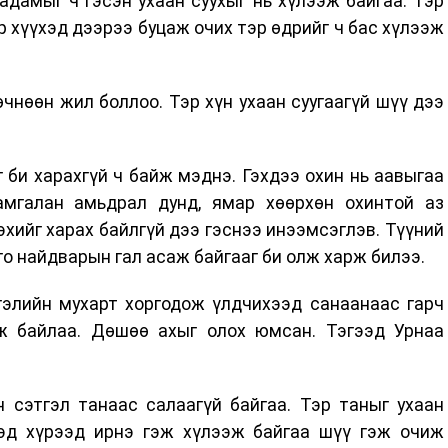
Бадамыг ч гэсэн ухаан суухыг нь хүлээж байгаа. Тэр
р хүүхэд дээрээ буцаж очих тэр өдрийг ч бас хүлээж
 өчнөөн жил боллоо. Тэр хүн ухаан суугаагүй шүү дээ
 би харахгүй ч байж мэднэ. Гэхдээ охин нь аавыгаа
амгалан амьдрал дунд, ямар хөөрхөн охинтой аз
ийг харах байлгүй дээ гэснээ инээмсэглэв. Түүний
го найдварын гал асаж байгааг би олж харж билээ.
гэлийн мухарт хоргодож үлдчихээд санаанаас гарч
ж байлаа. Дөшөө ахыг олох юмсан. Тэгээд Урнаа
н сэтгэл танаас салаагүй байгаа. Тэр таныг ухаан
гээд хүрээд ирнэ гэж хүлээж байгаа шүү гэж очиж