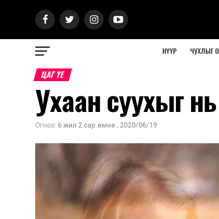
НҮҮР
ЧУХЛЫГ 
ЦАГ ҮЕ
Ухаан суухыг нь 
Огноо:
6 жил 2 сар.өмнө
,
2020/06/19