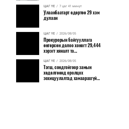
ЦАГ ҮЕ
7 цаг 41 минут
Улаанбаатарт өдөртөө 29 хэм
дулаан
ЦАГ ҮЕ
2026/08/05
Прокурорын байгууллага
өнгөрсөн долоо хоногт 29,444
хэрэгт хяналт та...
ЦАГ ҮЕ
2026/08/05
Тэгш, сондгойгоор замын
хөдөлгөөнд оролцох
зохицуулалтад хамаарахгүй...