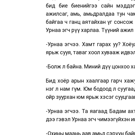
бид бие биенийгээ сайн мэддэг
ажилсаг, амь, амьдралдаа тун ча
байгаа ч ганц аятайхан үг сонсож 
Урнаа эгч рүү харлаа. Түүний ажил
-Урнаа эгчээ. Хамт гарах уу? Хоё
ярьж сууя, таваг хоол хувааж идв
-Болж л байна. Миний дүү цонхоо х
Бид хоёр арын хаалгаар гарч хаж
нэг л нам гүм. Юм бодоод л сууга
ойр зуурхан юм ярьж хэсэг сууцгаа
-Урнаа эгчээ. Та яагаад Бадам ах
дээ гэвэл Урнаа эгч чимээгүйхэн 
-Охины маань аав амьд сэрүүн байг