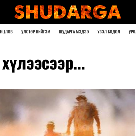
ОНЦЛОВ
УЛСТӨР НИЙГЭМ
ШУДАРГА МЭДЭЭ
ҮЗЭЛ БОДОЛ
УРЛ
хүлээсээр...