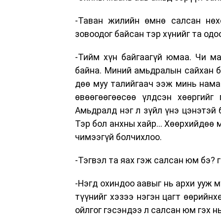
-Таван жилийн өмнө салсан нөхө
зовоодог байсан тэр хүнийг та одо
-Тийм хүн байгаагүй юмаа. Чи м
байна. Миний амьдралын сайхан б
дөө муу талийгаач ээж минь намай
өвөөгөөгөөсөө үлдсэн хөөргийг
Амьдралд нэг л зүйл үнэ цэнэтэй 
Тэр бол анхны хайр... Хөөрхийдөө
чимээгүй болчихлоо.
-Тэгвэл та яах гэж салсан юм бэ? 
-Нэгд охиндоо аавыг нь архи ууж м
түүнийг хэзээ нэгэн цагт өөрийнх
ойлгог гэсэндээ л салсан юм гэх нь