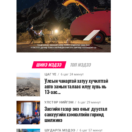
ШИНЭ МЭДЭЭ
ТОП МЭДЭЭ
ЦАГ ҮЕ
6 цаг 24 минут
Улсын чанартай хатуу хучилттай
авто замын талаас илүү хувь нь
13-аас...
УЛСТӨР НИЙГЭМ
6 цаг 29 минут
Засгийн газар энэ оныг дуустал
санхүүгийн хэмнэлтийн горимд
шилжинэ
ШУДАРГА МЭДЭЭ
6 цаг 57 минут