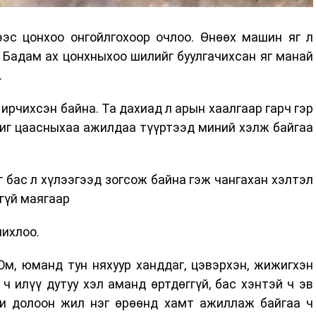
ээс цонхоо онгойлгохоор очлоо. Өнөөх машин яг л
. Бадам ах цонхныхоо шилийг буулгачихсан яг манай
.
 ирчихсэн байна. Та дахиад л арын хаалгаар гарч гэр
ичиг цаасныхаа ажилдаа түүртээд миний хэлж байгаа
г бас л хүлээгээд зогсож байна гэж чангахан хэлтэл
гүй маягаар
чихлоо.
Юм, юманд тун няхуур ханддаг, цэвэрхэн, жижигхэн
 ч илүү дутуу хэл аманд өртдөггүй, бас хэнтэй ч эв
 би долоон жил нэг өрөөнд хамт ажиллаж байгаа ч