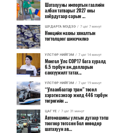
Шатахууны импортын гаалийн
албан татварыг 2027 оны
хоёрдугаар сарын ...
ШУДАРГА МЭДЭЭ
7 цаг 7 минут
Нөөцийн махны хяналтын
тогтолцоог шинэчилнэ
УЛСТӨР НИЙГЭМ
7 цаг 14 минут
Монгол Улс COP17 бага хуралд
6.5 тэрбум ам.долларын
санхүүжилт татах...
УЛСТӨР НИЙГЭМ
7 цаг 19 минут
“Улаанбаатар трам” төсөл
хэрэгжсэнээр жилд 446 тэрбум
төгрөгийн ...
ЦАГ ҮЕ
7 цаг 31 минут
Автомашины улсын дугаар тэгш
тоогоор төгссөн бол өнөөдөр
шатахуун ав...