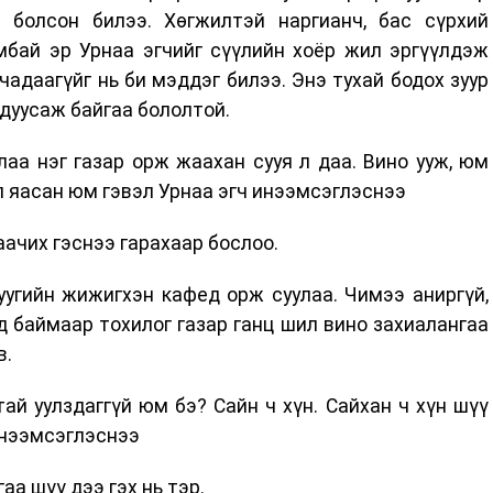
 болсон билээ. Хөгжилтэй наргианч, бас сүрхий
мбай эр Урнаа эгчийг сүүлийн хоёр жил эргүүлдэж
чадаагүйг нь би мэддэг билээ. Энэ тухай бодох зуур
 дуусаж байгаа бололтой.
улаа нэг газар орж жаахан сууя л даа. Вино ууж, юм
эл яасан юм гэвэл Урнаа эгч инээмсэглэснээ
аачих гэснээ гарахаар бослоо.
уугийн жижигхэн кафед орж суулаа. Чимээ аниргүй,
ад баймаар тохилог газар ганц шил вино захиалангаа
в.
тай уулздаггүй юм бэ? Сайн ч хүн. Сайхан ч хүн шүү
инээмсэглэснээ
аа шүү дээ гэх нь тэр.