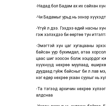
-Надад бол Бадам ах их сайхан хүн
-Чи Бадамыг урьд нь эхнэр хүүхэд
-Үгүй л дээ. Гэхдээ өдий насны хү
гэж хэлэхдээ би өөртөө тун итгэлт
-Эмэгтэй хүн цаг хугацааны эрхэ
байсан уур бухимдал, атаа хорсол
цаас шиг хоосон болж хоцордог юм
хүүхнүүд нөхрөө муулаад, өширхө
дуудаад гүйж байсныг би л лав мэ
нэг өдөр нөхрөө ухаан суухыг нь хү
-Та тэгээд архичин нөхрөө хүлээг
алдснаа