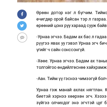
Өрөөн дотор нэг л бүгчим. Тийм
өчигдөр орой байсан тэр л газраа
өрөөний цонх руу хараад сууж байв
-Урнаа эгчээ. Бадам ах бас л гадаа
рүүгээ явах уу гэвэл Урнаа эгч б
үгийг ч сайн сонссонгүй.
-Хөөе. Урнаа эгчээ. Бадам ах таны
толгойгоо өндийлгөснөө хайхрамж
-Аан. Тийм үү гэснээ чимээгүй бол
Урнаа гэж манай ахлах нягтлан. 
биетэй хэрнээ хөөрхөн эгч. Хэзээ
зүйгээ олчихдог энэ эгчтэй цуг