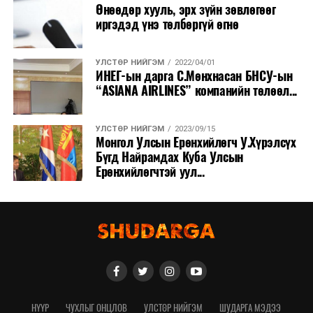
Өнөөдөр хууль, эрх зүйн зөвлөгөөг
иргэдэд үнэ төлбөргүй өгнө
УЛСТӨР НИЙГЭМ
2022/04/01
ИНЕГ-ын дарга С.Мөнхнасан БНСУ-ын
“ASIANA AIRLINES” компанийн төлөөл...
УЛСТӨР НИЙГЭМ
2023/09/15
Монгол Улсын Ерөнхийлөгч У.Хүрэлсүх
Бүгд Найрамдах Куба Улсын
Ерөнхийлөгчтэй уул...
НҮҮР
ЧУХЛЫГ ОНЦЛОВ
УЛСТӨР НИЙГЭМ
ШУДАРГА МЭДЭЭ