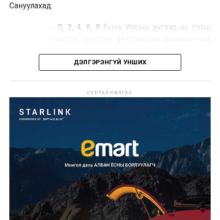
Сануулахад:
- 0, 2, 4, 6, 8
буюу Улсын дугаар нь тэгш
тоогоор төгссөн автомашин эзэмшигчид
8 дугаар сарын 8, 10, 12, 14-ний
өдрүүдэд,
ДЭЛГЭРЭНГҮЙ УНШИХ
- 1, 3, 5, 7, 9
буюу Улсын дугаар нь сондгой
тоогоор төгссөн автомашин эзэмшигчид
СУРТАЛЧИЛГАА
8 дугаар сарын 7, 9, 11, 13, 15-ны
өдрүүдэд шатахуун авна.
Иргэд, жолооч та бүхэн хуваарийн дагуу шатахуун
түгээх станцуудаар үйлчлүүлнэ үү.