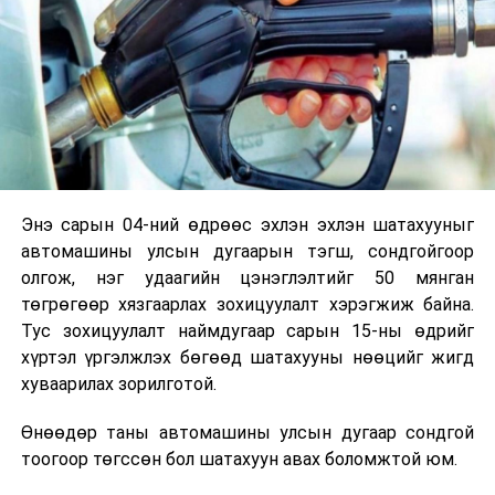
Энэ сарын 04-ний өдрөөс эхлэн эхлэн шатахууныг
автомашины улсын дугаарын тэгш, сондгойгоор
олгож, нэг удаагийн цэнэглэлтийг 50 мянган
төгрөгөөр хязгаарлах зохицуулалт хэрэгжиж байна.
Тус зохицуулалт наймдугаар сарын 15-ны өдрийг
хүртэл үргэлжлэх бөгөөд шатахууны нөөцийг жигд
хуваарилах зорилготой.
Өнөөдөр таны автомашины улсын дугаар сондгой
тоогоор төгссөн бол шатахуун авах боломжтой юм.