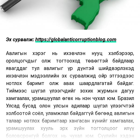
Эх сурвалж:
https://globalanticorruptionblog.com
Авлигын хэрэг нь ихэвчлэн нууц хэлбэрээр,
оролцогчдыг олж тогтооход төвөгтэй байдлаар
явагддаг тул авлигыг үр дүнтэй шийдвэрлэхэд
ихэвчлэн мэдээллийн эх сурвалжид ойр этгээдээс
нотлох баримт олж авах шаардлагатай байдаг.
Тиймээс шүгэл үлээгчдийг зохих журмын дагуу
хамгаалах, урамшуулал өгөх нь нэн чухал юм. Бразил
Улсад бусад олон улсын адилаар шүгэл үлээгчтэй
холбоотой соёл, уламжлал байдаггүй бөгөөд авлигын
талаар нотлох баримтаар хангасан хүнийг хамгаалах,
урамшуулах хууль эрх зүйн тогтолцоог илүү
боловсронгуй болгох нь чухал юм. Сүүлийн хэдэн