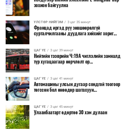
зохион байгуулна
УЛСТӨР НИЙГЭМ
3 цаг 35 минут
Францад иргэд рүү зөвшөөрөлгүй
сурталчилгааны дуудлага хийхийг хориг...
ЦАГ ҮЕ
3 цаг 39 минут
Нийтийн тээврийн Ч:19А чиглэлийн замналд
түр хугацаагаар өөрчлөлт ор...
ЦАГ ҮЕ
3 цаг 41 минут
Автомашины улсын дугаар сондгой тоогоор
төгссөн бол өнөөдөр шатахуун...
ЦАГ ҮЕ
3 цаг 45 минут
Улаанбаатарт өдөртөө 30 хэм дулаан