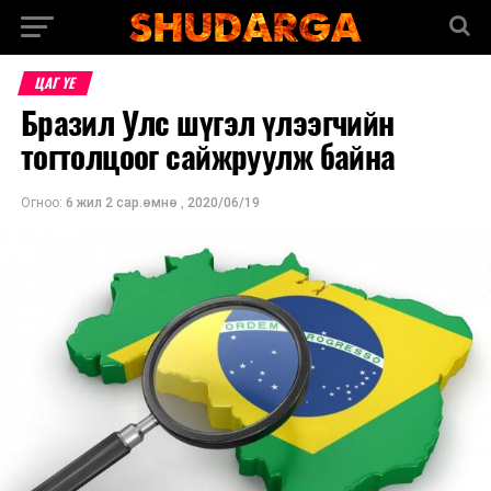
ЦАГ ҮЕ
Бразил Улс шүгэл үлээгчийн
тогтолцоог сайжруулж байна
Огноо:
6 жил 2 сар.өмнө
,
2020/06/19