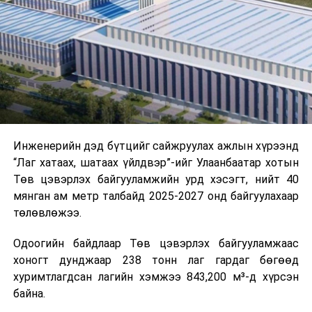
нэгэн чухал алхам хийсэн. Энэ хуульд үндэсний болон
муж улсын засаг захиргаа, тэдгээрийн агентлаг,
компаниудын төрийн захиргааны эсрэг гэмт хэрэг,
зөрчил, олон нийтийн эрх ашиг, сонирхолд харшлах
аливаа үйл ажиллагааг мэдээлэх боломжийг хангах
үүднээс гомдлыг шийдвэрлэх албыг байгуулахыг
шаардсан. Энэ хуульд шүгэл үлээгчийг (санаатайгаар
болон худал мэдээлэл өгснөөс бусад тохиолдолд)
эрүүгийн болон иргэний хэргийн хариуцлага
Инженерийн дэд бүтцийг сайжруулах ажлын хүрээнд
хүлээлгэхгүй байхаар тусгасан.
“Лаг хатаах, шатаах үйлдвэр”-ийг Улаанбаатар хотын
Төв цэвэрлэх байгууламжийн урд хэсэгт, нийт 40
Тус хуульд шүгэл үлээгчдэд санхүүгийн шагнал олгох
мянган ам метр талбайд 2025-2027 онд байгуулахаар
талаар тодорхой заалтуудыг оруулсан бөгөөд төрийн
төлөвлөжээ.
захиргааны эсрэг авлигын гэмт хэргээс олсон
орлогын талаар мэдээлэл өгсөн хүнд тухайн гэмт
Одоогийн байдлаар Төв цэвэрлэх байгууламжаас
хэргээс хураан авсан хөрөнгийн 5-аас доошгүй
хоногт дунджаар 238 тонн лаг гардаг бөгөөд
хувийн санхүүгийн урамшуулал олгохоор заасан.
хуримтлагдсан лагийн хэмжээ 843,200 м³-д хүрсэн
байна.
Энэхүү ахиц дэвшил гарч байгаа хэдий ч Бразилд