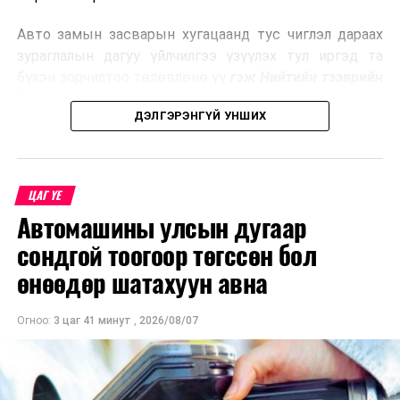
эрчим хүч үйлдвэрлэдэг.
Авто замын засварын хугацаанд тус чиглэл дараах
Ийнхүү лаг хатаах, шатаах технологийг лагийн
зураглалын дагуу үйлчилгээ үзүүлэх тул иргэд та
эзлэхүүнийг бууруулахын зэрэгцээ эрчим хүч
бүхэн зорчилтоо төлөвлөнө үү
гэж Нийтийн тээврийн
үйлдвэрлэх, нөөцийг дахин ашиглах чиглэлээр олон
бодлогын газраас мэдээллээ.
улсад өргөн ашиглаж байна.
ДЭЛГЭРЭНГҮЙ УНШИХ
ЦАГ ҮЕ
Автомашины улсын дугаар
сондгой тоогоор төгссөн бол
өнөөдөр шатахуун авна
Огноо:
3 цаг 41 минут
,
2026/08/07