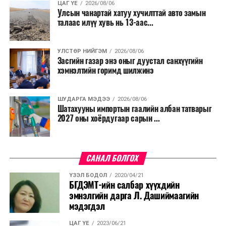
ЦАГ ҮЕ
2026/08/06
Улсын чанартай хатуу хучилттай авто замын
талаас илүү хувь нь 13-аас...
УЛСТӨР НИЙГЭМ
2026/08/06
Засгийн газар энэ оныг дуустал санхүүгийн
хэмнэлтийн горимд шилжинэ
ШУДАРГА МЭДЭЭ
2026/08/06
Шатахууны импортын гаалийн албан татварыг
2027 оны хоёрдугаар сарын ...
САНАЛ БОЛГОХ
ҮЗЭЛ БОДОЛ
2020/04/21
БГДЭМТ-ийн салбар хүүхдийн
эмнэлгийн дарга Л. Дашиймаагийн
мэдэгдэл
ЦАГ ҮЕ
2023/06/21