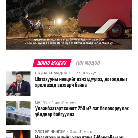
ШИНЭ МЭДЭЭ
ТОП МЭДЭЭ
ШУДАРГА МЭДЭЭ
1 цаг 18 минут
Шатахууны нөөцийг нэмэгдүүлэх, доголдлыг
арилгахад анхаарч байна
ЦАГ ҮЕ
1 цаг 21 минут
Улаанбаатарт хоногт 250 м³ лаг боловсруулах
үйлдвэр байгуулна
УЛСТӨР НИЙГЭМ
3 цаг 31 минут
Нэгдүгээр ангийн элсэлтийг E-Mongolia-аар