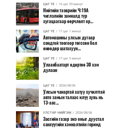
ЦАГ ҮЕ
16 цаг 59 минут
Нийтийн тээврийн Ч:19А
чиглэлийн замналд түр
хугацаагаар өөрчлөлт ор...
ЦАГ ҮЕ
17 цаг 1 минут
Автомашины улсын дугаар
сондгой тоогоор төгссөн бол
өнөөдөр шатахуун...
ЦАГ ҮЕ
17 цаг 5 минут
Улаанбаатарт өдөртөө 30 хэм
дулаан
ЦАГ ҮЕ
2026/08/06
Улсын чанартай хатуу хучилттай
авто замын талаас илүү хувь нь
13-аас...
УЛСТӨР НИЙГЭМ
2026/08/06
Засгийн газар энэ оныг дуустал
санхүүгийн хэмнэлтийн горимд