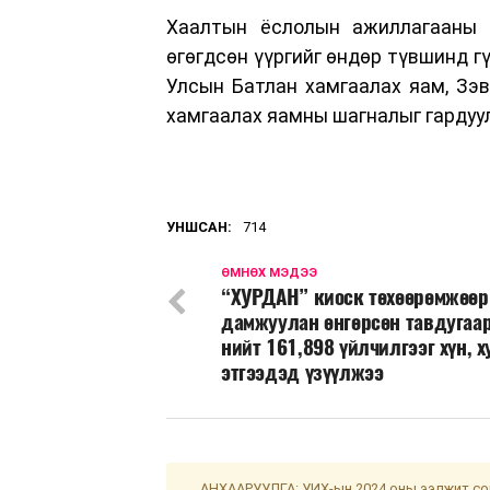
Хаалтын ёслолын ажиллагааны т
өгөгдсөн үүргийг өндөр түвшинд г
Улсын Батлан хамгаалах яам, Зэ
хамгаалах яамны шагналыг гардуу
УНШСАН:
714
ӨМНӨХ МЭДЭЭ
“ХУРДАН” киоск төхөөрөмжөөр
дамжуулан өнгөрсөн тавдугаа
нийт 161,898 үйлчилгээг хүн, 
этгээдэд үзүүлжээ
АНХААРУУЛГА: УИХ-ын 2024 оны ээлжит сон