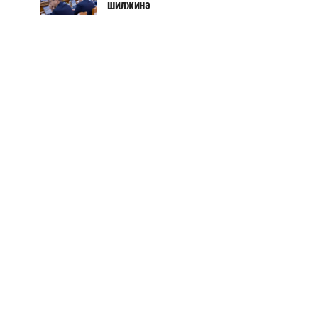
шилжинэ