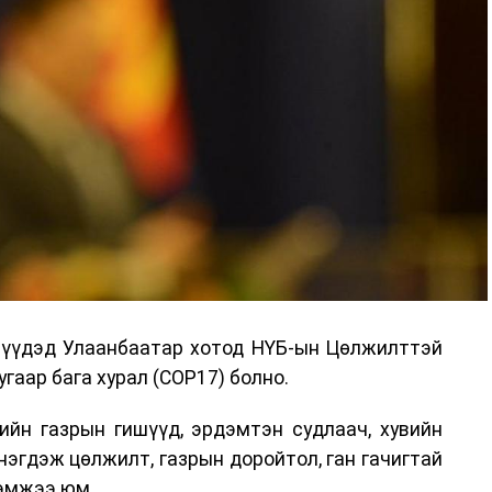
дрүүдэд Улаанбаатар хотод НҮБ-ын Цөлжилттэй
гаар бага хурал (COP17) болно.
ийн газрын гишүүд, эрдэмтэн судлаач, хувийн
нэгдэж цөлжилт, газрын доройтол, ган гачигтай
хэмжээ юм.