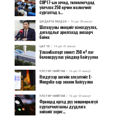
COP17-ын зочид, төлөөлөгчдөд
үйлчлэх 250 орчим жолоочийг
сургалтад х...
ШУДАРГА МЭДЭЭ
14 цаг 38 минут
Шатахууны нөөцийг нэмэгдүүлэх,
доголдлыг арилгахад анхаарч
байна
ЦАГ ҮЕ
14 цаг 41 минут
Улаанбаатарт хоногт 250 м³ лаг
боловсруулах үйлдвэр байгуулна
УЛСТӨР НИЙГЭМ
16 цаг 51 минут
Нэгдүгээр ангийн элсэлтийг E-
Mongolia-аар зохион байгуулна
УЛСТӨР НИЙГЭМ
16 цаг 55 минут
Францад иргэд рүү зөвшөөрөлгүй
сурталчилгааны дуудлага
хийхийг хориг...