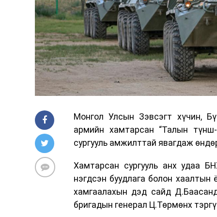
Монгол Улсын Зэвсэгт хүчин, Б
армийн хамтарсан “Талын түнш-
сургууль амжилттай явагдаж өндө
Хамтарсан сургууль анх удаа БН
нэгдсэн буудлага болон хаалтын
хамгаалахын дэд сайд Д.Баасанд
бригадын генерал Ц.Төрмөнх тэргү