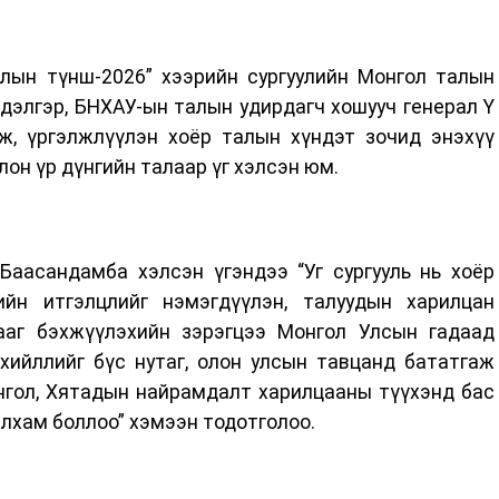
лын түнш-2026” хээрийн сургуулийн Монгол талын
дэлгэр, БНХАУ-ын талын удирдагч хошууч генерал Ү
, үргэлжлүүлэн хоёр талын хүндэт зочид энэхүү
лон үр дүнгийн талаар үг хэлсэн юм.
Баасандамба хэлсэн үгэндээ “Уг сургууль нь хоёр
ийн итгэлцлийг нэмэгдүүлэн, талуудын харилцан
ааг бэхжүүлэхийн зэрэгцээ Монгол Улсын гадаад
хийллийг бүс нутаг, олон улсын тавцанд бататгаж
нгол, Хятадын найрамдалт харилцааны түүхэнд бас
алхам боллоо” хэмээн тодотголоо.