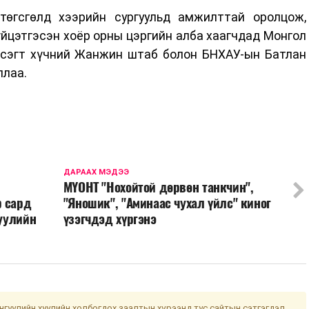
өгсгөлд хээрийн сургуульд амжилттай оролцож,
үйцэтгэсэн хоёр орны цэргийн алба хаагчдад Монгол
всэгт хүчний Жанжин штаб болон БНХАУ-ын Батлан
ллаа.
ДАРААХ МЭДЭЭ
МҮОНТ "Нохойтой дөрвөн танкчин",
р сард
"Яношик", "Аминаас чухал үйлс" киног
хуулийн
үзэгчдэд хүргэнэ
гуулийн хуулийн холбогдох заалтын хүрээнд тус сайтын сэтгэгдэл