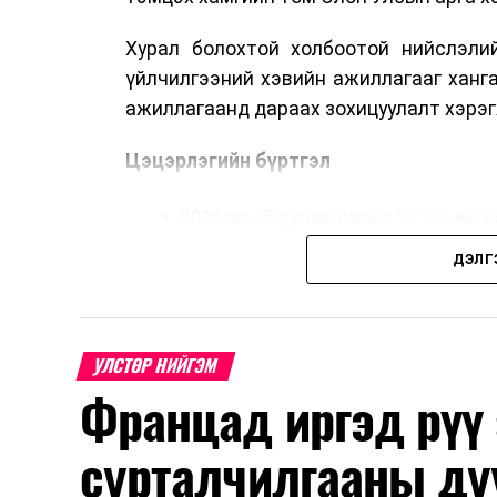
Хурал болохтой холбоотой нийслэлий
үйлчилгээний хэвийн ажиллагааг ханг
ажиллагаанд дараах зохицуулалт хэрэг
Цэцэрлэгийн бүртгэл
2026 оны 8 дугаар сарын 10–23-ны ө
Нэгдүгээр ангийн элсэлт
ДЭЛГ
2026 оны 8 дугаар сарын 17–28-ны ө
Энэ хугацаанд хүүхэд бүртгэх дэмжлэ
УЛСТӨР НИЙГЭМ
Францад иргэд рүү
Их, дээд сургуулийн хичээл
сурталчилгааны ду
2026 оны 9 дүгээр сарын 1-нээс цахи
2026 оны 9 дүгээр сарын 14-нөөс та