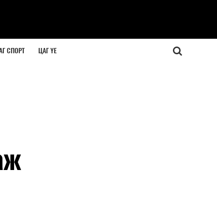
АГ СПОРТ
ЦАГ ҮЕ
аж