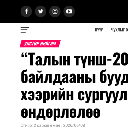
НҮҮР
ЧУХЛЫГ 
УЛСТӨР НИЙГЭМ
“Талын түнш-20
байлдааны бууд
хээрийн сургуу
өндөрлөлөө
Огноо:
2 сарын өмнө
,
2026/06/08