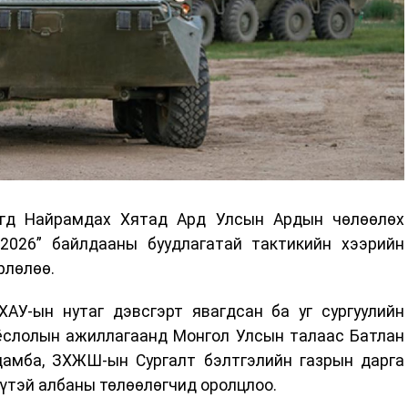
үгд Найрамдах Хятад Ард Улсын Ардын чөлөөлөх
2026” байлдааны буудлагатай тактикийн хээрийн
рлөлөө.
ХАУ-ын нутаг дэвсгэрт явагдсан ба уг сургуулийн
 ёслолын ажиллагаанд Монгол Улсын талаас Батлан
амба, ЗХЖШ-ын Сургалт бэлтгэлийн газрын дарга
үтэй албаны төлөөлөгчид оролцлоо.