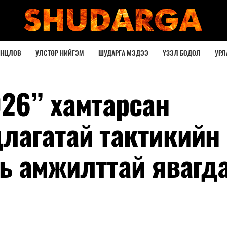
ОНЦЛОВ
УЛСТӨР НИЙГЭМ
ШУДАРГА МЭДЭЭ
ҮЗЭЛ БОДОЛ
УРЛ
26” хамтарсан
лагатай тактикийн
ль амжилттай явагд