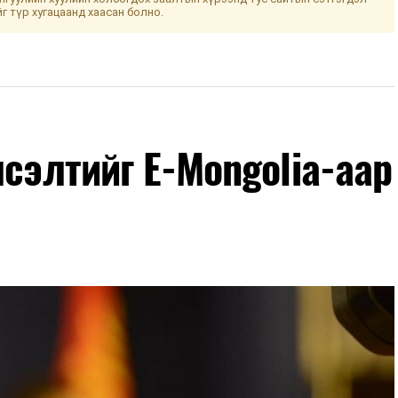
йг түр хугацаанд хаасан болно.
лсэлтийг E-Mongolia-аар