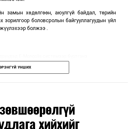
н замын хөдөлгөөн, аюулгүй байдал, төрийн
ах зорилгоор боловсролын байгууллагуудын үйл
жүүлэхээр болжээ .
дрүүдэд E-Mongolia системээр бүртгэнэ.
ЭРЭНГҮЙ УНШИХ
дрүүдэд E-Mongolia системээр бүртгэнэ.
гийн баг сургуулиуд дээр ажиллахгүй.
 зөвшөөрөлгүй
удлага хийхийг
маар эхэлнэ.
нхимаар үргэлжилнэ.