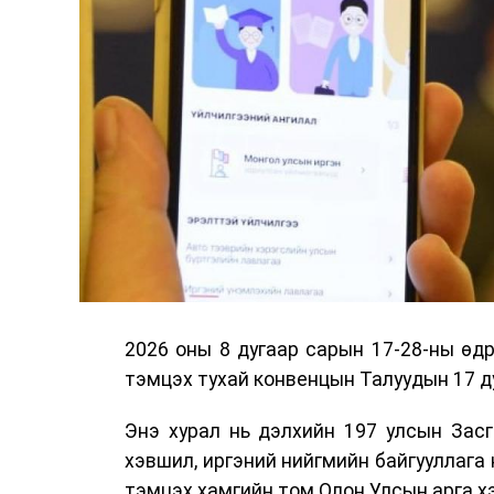
2026 оны 8 дугаар сарын 17-28-ны ө
тэмцэх тухай конвенцын Талуудын 17 ду
Энэ хурал нь дэлхийн 197 улсын Засг
хэвшил, иргэний нийгмийн байгууллага 
тэмцэх хамгийн том Олон Улсын арга 