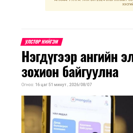
хэсги
УЛСТӨР НИЙГЭМ
Нэгдүгээр ангийн э
зохион байгуулна
Огноо:
16 цаг 51 минут
,
2026/08/07