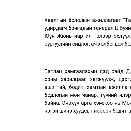
Хаалтын ёслолын ажиллагааг “Та
удирдагч бригадын генерал Ц.Буян
Юүн Жюнь нар илтгэлээр эхлүүлж
сургуулийн онцлог, ач холбогдол бо
Батлан хамгаалахын дэд сайд Д.
орны харилцааг хөгжүүлж, цэрг
ашигтай, бодит хамтын ажиллаг
бодлогын мөн чанар, түүний илэр
байна. Энэхүү арга хэмжээ нь Мо
нэгэн шинэ хуудсыг нээсэн бодит 