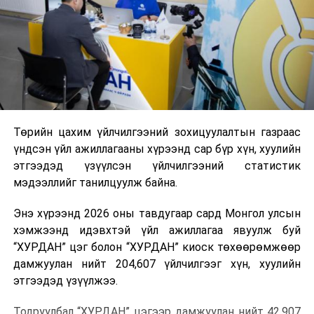
Төрийн цахим үйлчилгээний зохицуулалтын газраас
үндсэн үйл ажиллагааны хүрээнд сар бүр хүн, хуулийн
этгээдэд үзүүлсэн үйлчилгээний статистик
мэдээллийг танилцуулж байна.
Энэ хүрээнд 2026 оны тавдугаар сард Монгол улсын
хэмжээнд идэвхтэй үйл ажиллагаа явуулж буй
“ХУРДАН” цэг болон “ХУРДАН” киоск төхөөрөмжөөр
дамжуулан нийт 204,607 үйлчилгээг хүн, хуулийн
этгээдэд үзүүлжээ.
Тодруулбал “ХУРДАН” цэгээр дамжуулан нийт 42,907