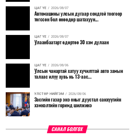
ЦАГ ҮЕ
2026/08/07
Автомашины улсын дугаар сондгой тоогоор
төгссөн бол өнөөдөр шатахуун...
ЦАГ ҮЕ
2026/08/07
Улаанбаатарт өдөртөө 30 хэм дулаан
ЦАГ ҮЕ
2026/08/06
Улсын чанартай хатуу хучилттай авто замын
талаас илүү хувь нь 13-аас...
УЛСТӨР НИЙГЭМ
2026/08/06
Засгийн газар энэ оныг дуустал санхүүгийн
хэмнэлтийн горимд шилжинэ
САНАЛ БОЛГОХ