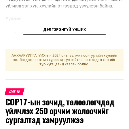
үйлчилгээг хүн, хуулийн этгээдэд үзүүлсэн байна.
Үүнээс
ДЭЛГЭРЭНГҮЙ УНШИХ
Нийслэл Улаанбаатар хотод 7,753
Орон нутаг 34,592
Хилийн чанад 364 үйлчилгээг, хүн хуулийн
АНХААРУУЛГА: УИХ-ын 2024 оны ээлжит сонгуулийн хуулийн
этгээдэд үзүүлжээ.
холбогдох заалтын хүрээнд тус сайтын сэтгэгдэл хэсгийг
түр хугацаанд хаасан болно.
“ХУРДАН” киоск төхөөрөмжөөр дамжуулан
өнгөрсөн тавдугаар сард нийт 161,898 үйлчилгээг
хүн, хуулийн этгээдэд үзүүлжээ.
ЦАГ ҮЕ
Үүнээс
COP17-ын зочид, төлөөлөгчдөд
үйлчлэх 250 орчим жолоочийг
Нийслэл Улаанбаатар хотод 111,178
сургалтад хамруулжээ
Орон нутагт 50,720 үйлчилгээг хүн, хуулийн
этгээдэд үзүүлсэн байна.