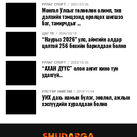
УРЛАГ СПОРТ
2021/07/26
Монгол Улсыг төлөөлөн олимп, тив
дэлхийн тэмцээнд оролцох шигшээ
баг, тамирчдыг ...
ЦАГ ҮЕ
2026/03/18
“Наурыз 2026" улс, аймгийн алдар
цолтой 256 бөхийн барилдаан болно
УРЛАГ СПОРТ
2023/10/26
“АХАН ДҮҮС” олон ангит кино тун
удахгүй...
УЛСТӨР НИЙГЭМ
2019/11/04
УИХ дахь намын бүлэг, зөвлөл, ажлын
хэсгүүдийн хуралдаан болно