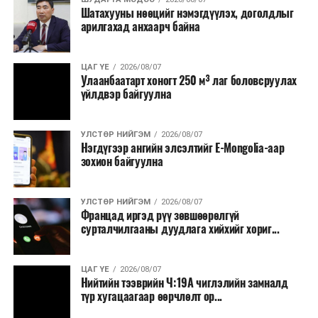
Шатахууны нөөцийг нэмэгдүүлэх, доголдлыг
арилгахад анхаарч байна
ЦАГ ҮЕ
2026/08/07
Улаанбаатарт хоногт 250 м³ лаг боловсруулах
үйлдвэр байгуулна
УЛСТӨР НИЙГЭМ
2026/08/07
Нэгдүгээр ангийн элсэлтийг E-Mongolia-аар
зохион байгуулна
УЛСТӨР НИЙГЭМ
2026/08/07
Францад иргэд рүү зөвшөөрөлгүй
сурталчилгааны дуудлага хийхийг хориг...
ЦАГ ҮЕ
2026/08/07
Нийтийн тээврийн Ч:19А чиглэлийн замналд
түр хугацаагаар өөрчлөлт ор...