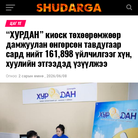
ЦАГ ҮЕ
“ХУРДАН” киоск төхөөрөмжөөр
дамжуулан өнгөрсөн тавдугаар
сард нийт 161,898 үйлчилгээг хүн,
хуулийн этгээдэд үзүүлжээ
Огноо:
2 сарын өмнө
,
2026/06/08