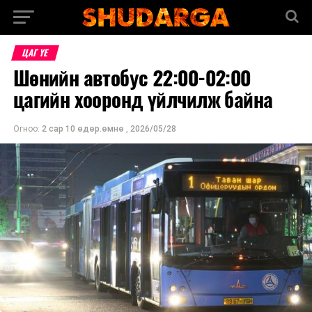
ЦАГ ҮЕ
Шөнийн автобус 22:00-02:00
цагийн хооронд үйлчилж байна
Огноо:
2 сар 10 өдөр.өмнө
,
2026/05/28