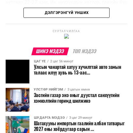
нутгаар 22-27 хэм, Их нууруудын хотгор, говийн бүс
нутгийн өмнөд хэсгээр 34-39 хэм, бусад нутгаар 27-
ДЭЛГЭРЭНГҮЙ УНШИХ
32 хэм дулаан байна.
УЛААНБААТАР ХОТ ОРЧМООР:
СУРТАЛЧИЛГАА
Багавтар
үүлтэй. Бороо орохгүй. Салхи баруун
хойноос секундэд 4-9 метр. 27-29 хэм
ШИНЭ МЭДЭЭ
ТОП МЭДЭЭ
дулаан байна.
ЦАГ ҮЕ
2 цаг 56 минут
Улсын чанартай хатуу хучилттай авто замын
БАГАНУУР ОРЧМООР:
Багавтар үүлтэй.
талаас илүү хувь нь 13-аас...
Бороо орохгүй. Салхи баруун хойноос
секундэд 4-9 метр. 25-27 хэм дулаан
байна.
УЛСТӨР НИЙГЭМ
3 цагын өмнө
Засгийн газар энэ оныг дуустал санхүүгийн
хэмнэлтийн горимд шилжинэ
ТЭРЭЛЖ ОРЧМООР:
Багавтар үүлтэй.
Бороо орохгүй. Салхи баруун хойноос
секундэд 4-9 метр. 25-27 хэм дулаан
ШУДАРГА МЭДЭЭ
3 цаг 29 минут
байна.
Шатахууны импортын гаалийн албан татварыг
2027 оны хоёрдугаар сарын ...