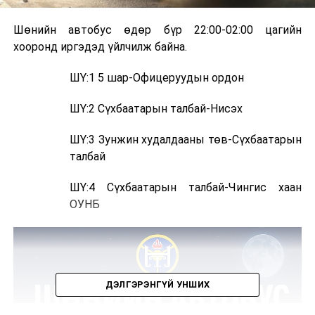
Шөнийн автобус өдөр бүр 22:00-02:00 цагийн
хооронд иргэдэд үйлчилж байна.
ШҮ:1 5 шар-Офицеруудын ордон
ШҮ:2 Сүхбаатарын талбай-Нисэх
ШҮ:3 Зунжин худалдааны төв-Сүхбаатарын
талбай
ШҮ:4 Сүхбаатарын талбай-Чингис хаан
ОУНБ
ДЭЛГЭРЭНГҮЙ УНШИХ