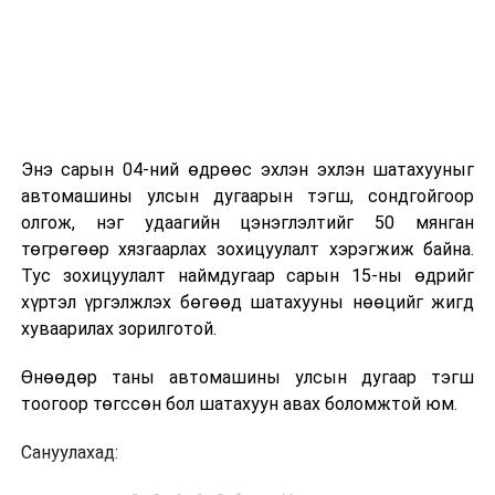
Энэ сарын 04-ний өдрөөс эхлэн эхлэн шатахууныг
автомашины улсын дугаарын тэгш, сондгойгоор
олгож, нэг удаагийн цэнэглэлтийг 50 мянган
төгрөгөөр хязгаарлах зохицуулалт хэрэгжиж байна.
Тус зохицуулалт наймдугаар сарын 15-ны өдрийг
хүртэл үргэлжлэх бөгөөд шатахууны нөөцийг жигд
хуваарилах зорилготой.
Өнөөдөр таны автомашины улсын дугаар тэгш
тоогоор төгссөн бол шатахуун авах боломжтой юм.
Сануулахад: