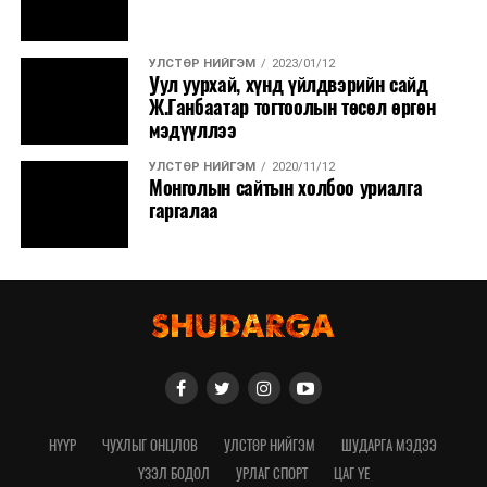
УЛСТӨР НИЙГЭМ
2023/01/12
Уул уурхай, хүнд үйлдвэрийн сайд
Ж.Ганбаатар тогтоолын төсөл өргөн
мэдүүллээ
УЛСТӨР НИЙГЭМ
2020/11/12
Монголын сайтын холбоо уриалга
гаргалаа
НҮҮР
ЧУХЛЫГ ОНЦЛОВ
УЛСТӨР НИЙГЭМ
ШУДАРГА МЭДЭЭ
ҮЗЭЛ БОДОЛ
УРЛАГ СПОРТ
ЦАГ ҮЕ