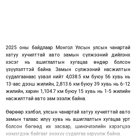
УНШСАН:
410
ДАРААХ МЭДЭЭ
Гаалийн байгууллагад бараагаа мэдүүлээгүй 413
2025 оны байдлаар Монгол Улсын улсын чанартай
бараа тээврийн хэрэгсэл байна
хатуу хучилттай авто замын сүлжээний дийлэнх
ӨМНӨХ МЭДЭЭ
хэсэг нь ашиглалтын хугацаа өндөр болсон
“Эрдэнэс Монгол” нэгдлийн харьяа 10 компанийг
үзүүлэлттэй байна. Замын сүлжээний насжилтын
татан буулгаж, давхардсан орон тоог танаж 67,3
судалгаанаас үзвэл нийт 4,038.5 км буюу 56 хувь нь
тэрбум төгрөг хэмнэлээ
13-аас дээш жилийн, 2,813.6 км буюу 39 хувь нь 6-12
жилийн, харин 1,104.7 км буюу 15 хувь нь 1-5 жилийн
насжилттай авто зам эзэлж байна.
Өөрөөр хэлбэл, улсын чанартай хатуу хучилттай авто
замын талаас илүү хувь нь ашиглалтын хугацаа урт
болсон бөгөөд их засвар, шинэчлэлийн хэрэгцээ
нэмэгдэж байгааг энэхүү судалгаа харуулж байна.