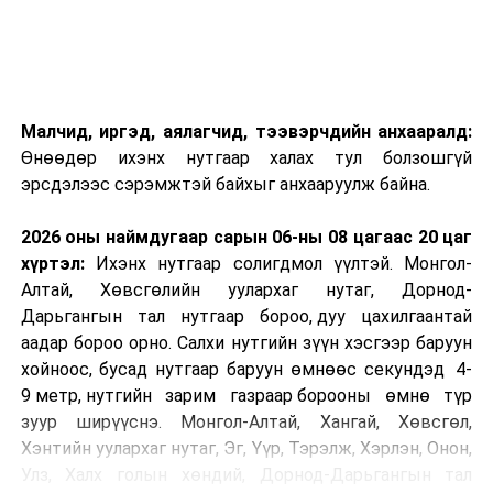
Малчид, иргэд, аялагчид, тээвэрчдийн анхааралд:
Өнөөдөр ихэнх нутгаар халах тул болзошгүй
эрсдэлээс сэрэмжтэй байхыг анхааруулж байна.
2026 оны наймдугаар сарын 06-ны 08 цагаас 20 цаг
хүртэл:
Ихэнх нутгаар солигдмол үүлтэй. Монгол-
Алтай, Хөвсгөлийн уулархаг нутаг, Дорнод-
Дарьгангын тал нутгаар бороо, дуу цахилгаантай
аадар бороо орно. Салхи нутгийн зүүн хэсгээр баруун
хойноос, бусад нутгаар баруун өмнөөс секундэд 4-
9 метр, нутгийн зарим газраар борооны өмнө түр
зуур ширүүснэ. Монгол-Алтай, Хангай, Хөвсгөл,
Хэнтийн уулархаг нутаг, Эг, Үүр, Тэрэлж, Хэрлэн, Онон,
Улз, Халх голын хөндий, Дорнод-Дарьгангын тал