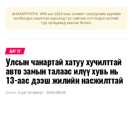
АНХААРУУЛГА: УИХ-ын 2024 оны ээлжит сонгуулийн хуулийн
холбогдох заалтын хүрээнд тус сайтын сэтгэгдэл хэсгийг
түр хугацаанд хаасан болно.
ЦАГ ҮЕ
Улсын чанартай хатуу хучилттай
авто замын талаас илүү хувь нь
13-аас дээш жилийн насжилттай
Огноо:
2 цаг 56 минут
,
2026/08/06