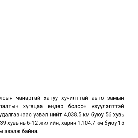
лсын чанартай хатуу хучилттай авто замын
лалтын хугацаа өндөр болсон үзүүлэлттэй
алгаанаас үзвэл нийт 4,038.5 км буюу 56 хувь
39 хувь нь 6-12 жилийн, харин 1,104.7 км буюу 15
м эзэлж байна.