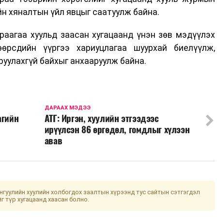
йн хяналтын үйл явцыг саатуулж байна.
раагаа хуульд заасан хугацаанд үнэн зөв мэдүүлэх
өрсдийн үүргээ хариуцлагаа шуурхай биелүүлж,
руулахгүй байхыг анхааруулж байна.
ДАРААХ МЭДЭЭ
агийн
АТГ: Иргэн, хуулийн этгээдээс
ирүүлсэн 86 өргөдөл, гомдлыг хүлээн
авав
гуулийн хуулийн холбогдох заалтын хүрээнд тус сайтын сэтгэгдэл
йг түр хугацаанд хаасан болно.