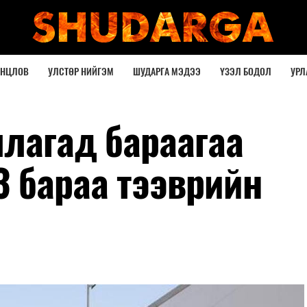
ОНЦЛОВ
УЛСТӨР НИЙГЭМ
ШУДАРГА МЭДЭЭ
ҮЗЭЛ БОДОЛ
УРЛ
ллагад бараагаа
3 бараа тээврийн