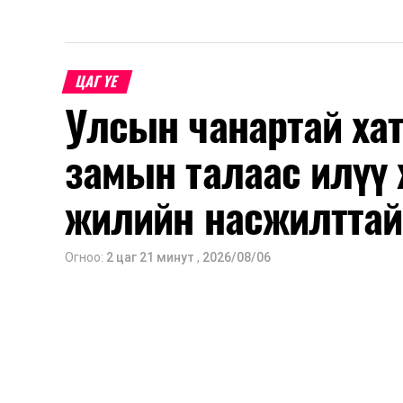
ЦАГ ҮЕ
Улсын чанартай хат
замын талаас илүү 
жилийн насжилттай
Огноо:
2 цаг 21 минут
,
2026/08/06