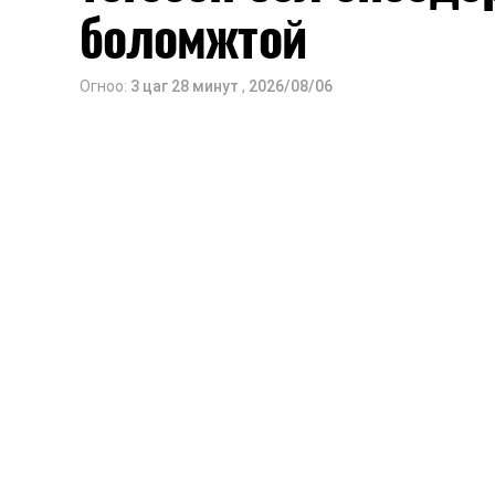
боломжтой
Огноо:
3 цаг 28 минут
,
2026/08/06