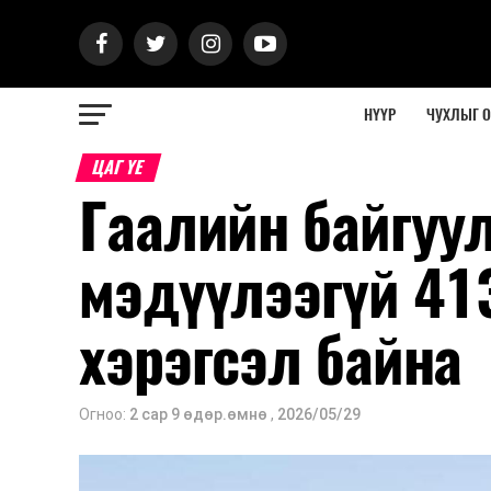
НҮҮР
ЧУХЛЫГ 
ЦАГ ҮЕ
Гаалийн байгуу
мэдүүлээгүй 41
хэрэгсэл байна
Огноо:
2 сар 9 өдөр.өмнө
,
2026/05/29