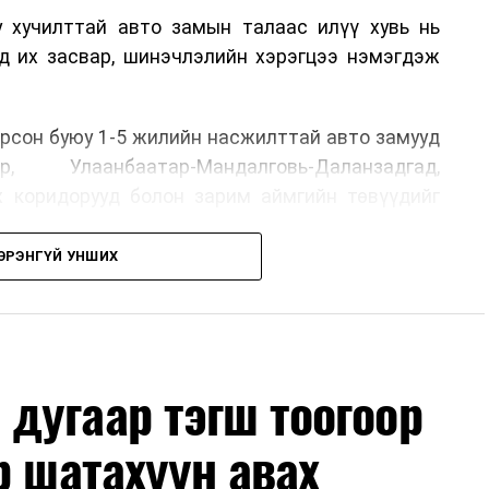
у хучилттай авто замын талаас илүү хувь нь
өд их засвар, шинэчлэлийн хэрэгцээ нэмэгдэж
.
рсон буюу 1-5 жилийн насжилттай авто замууд
р, Улаанбаатар-Мандалговь-Даланзадгад,
х коридорууд болон зарим аймгийн төвүүдийг
ЭРЭНГҮЙ УНШИХ
, их засвар, ээлжит засвар арчлалтын ажлыг
лөх нь замын хөдөлгөөний аюулгүй байдлыг
гах, төсвийн хөрөнгө оруулалтыг оновчтой
лбаныхан хэлж байна
гэж Зам, тээврийн яамнаас
дугаар тэгш тоогоор
р шатахуун авах