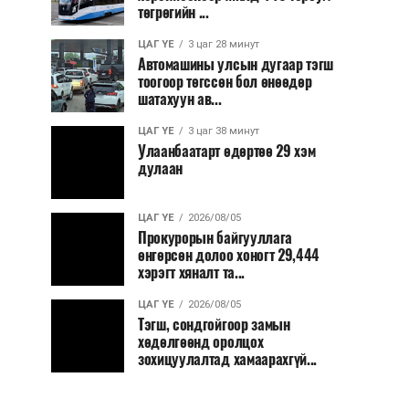
төгрөгийн ...
ЦАГ ҮЕ
3 цаг 28 минут
Автомашины улсын дугаар тэгш
тоогоор төгссөн бол өнөөдөр
шатахуун ав...
ЦАГ ҮЕ
3 цаг 38 минут
Улаанбаатарт өдөртөө 29 хэм
дулаан
ЦАГ ҮЕ
2026/08/05
Прокурорын байгууллага
өнгөрсөн долоо хоногт 29,444
хэрэгт хяналт та...
ЦАГ ҮЕ
2026/08/05
Тэгш, сондгойгоор замын
хөдөлгөөнд оролцох
зохицуулалтад хамаарахгүй...