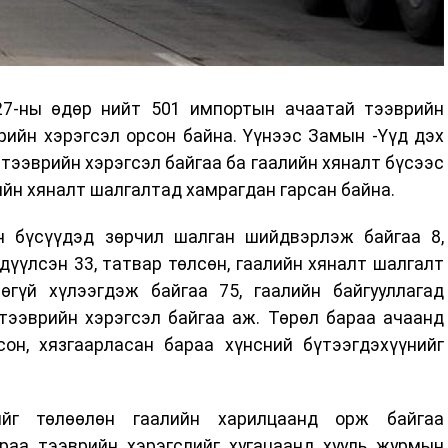
27-ны өдөр нийт 501 импортын ачаатай тээврийн
рийн хэрэгсэл орсон байна. Үүнээс Замын -Үүд дэх
 тээврийн хэрэгсэл байгаа ба гаалийн хяналт бүсээс
ийн хяналт шалгалтад хамрагдан гарсан байна.
н бүсүүдэд зөрчил шалган шийдвэрлэж байгаа 8,
дүүлсэн 33, татвар төлсөн, гаалийн хяналт шалгалт
өгүй хүлээгдэж байгаа 75, гаалийн байгууллагад
тээврийн хэрэгсэл байгаа аж. Төрөл бараа ачаанд
сон, хязгаарласан бараа хүнсний бүтээгдэхүүнийг
йг төлөөлөн гаалийн харилцаанд орж байгаа
раа тээврийн хэрэгслийг хугацаанд хууль журмын