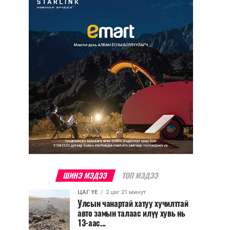
ШИНЭ МЭДЭЭ
ТОП МЭДЭЭ
ЦАГ ҮЕ
2 цаг 21 минут
Улсын чанартай хатуу хучилттай
авто замын талаас илүү хувь нь
13-аас...