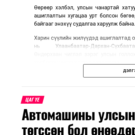
Өөрөөр хэлбэл, улсын чанартай хату
ашиглалтын хугацаа урт болсон бөгө
байгааг энэхүү судалгаа харуулж байна
Харин сүүлийн жилүүдэд ашиглалтад о
нь Улаанбаатар-Дархан-Сүхбаата
Өндөрхаан чиглэл зэрэг улсын голло
холбосон чиглэлүүдэд төвлөрчээ.
ДЭЛГ
Авто замын насжилтыг тогтмол үнэлж
шинжлэх ухааны үндэслэлтэй төлөв
хангах, ашиглалтын хугацааг уртас
ЦАГ ҮЕ
төлөвлөхөд чухал ач холбогдолтойг а
Автомашины улсын 
мэдээллээ.
төгссөн бол өнөөдө