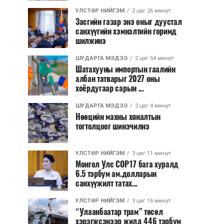
УЛСТӨР НИЙГЭМ
2 цаг 26 минут
Засгийн газар энэ оныг дуустал
санхүүгийн хэмнэлтийн горимд
шилжинэ
ШУДАРГА МЭДЭЭ
2 цаг 54 минут
Шатахууны импортын гаалийн
албан татварыг 2027 оны
хоёрдугаар сарын ...
ШУДАРГА МЭДЭЭ
3 цаг 4 минут
Нөөцийн махны хяналтын
тогтолцоог шинэчилнэ
УЛСТӨР НИЙГЭМ
3 цаг 11 минут
Монгол Улс COP17 бага хуралд
6.5 тэрбум ам.долларын
санхүүжилт татах...
УЛСТӨР НИЙГЭМ
3 цаг 16 минут
“Улаанбаатар трам” төсөл
хэрэгжсэнээр жилд 446 тэрбум