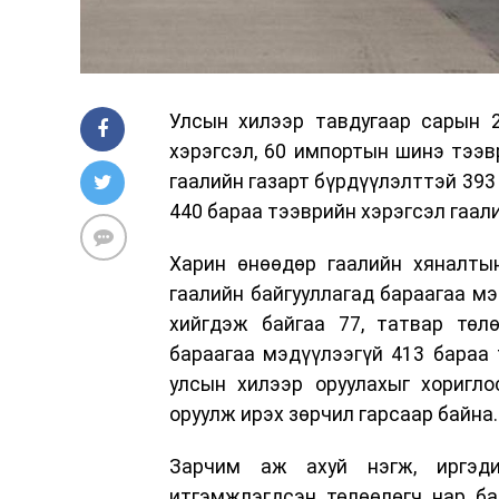
Улсын хилээр тавдугаар сарын 
хэрэгсэл, 60 импортын шинэ тээв
гаалийн газарт бүрдүүлэлттэй 393
440 бараа тээврийн хэрэгсэл гаал
Харин өнөөдөр гаалийн хяналты
гаалийн байгууллагад бараагаа мэ
хийгдэж байгаа 77, татвар төлө
бараагаа мэдүүлээгүй 413 бараа 
улсын хилээр оруулахыг хоригло
оруулж ирэх зөрчил гарсаар байна.
Зарчим аж ахуй нэгж, иргэди
итгэмжлэгдсэн төлөөлөгч нар ба