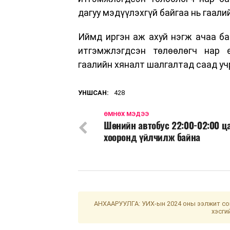
дагуу мэдүүлэхгүй байгаа нь гаали
Иймд иргэн аж ахуй нэгж ачаа ба
итгэмжлэгдсэн төлөөлөгч нар ө
гаалийн хяналт шалгалтад саад уч
УНШСАН:
428
ӨМНӨХ МЭДЭЭ
Шөнийн автобус 22:00-02:00 ц
хооронд үйлчилж байна
АНХААРУУЛГА: УИХ-ын 2024 оны ээлжит сон
хэсги