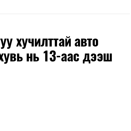
уу хучилттай авто
хувь нь 13-аас дээш