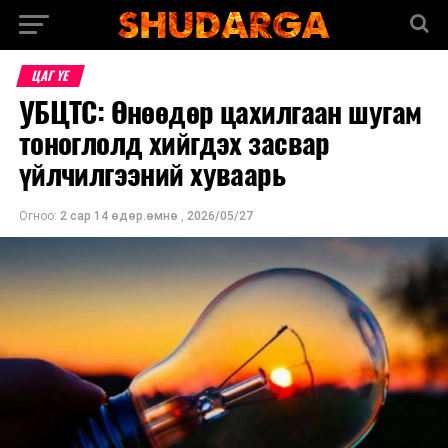
ЦАГ ҮЕ
УБЦТС: Өнөөдөр цахилгаан шугам
тоноглолд хийгдэх засвар
үйлчилгээний хуваарь
Огноо:
2 сар 14 өдөр.өмнө
,
2026/05/27