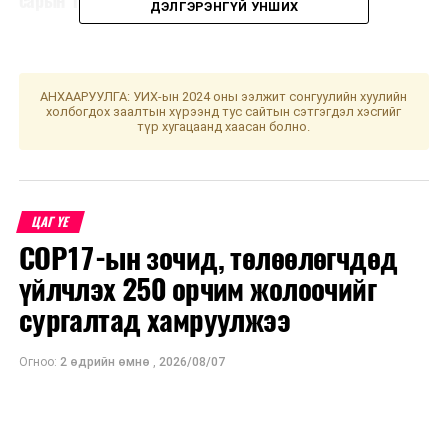
сарын 1-нд дуусна
ДЭЛГЭРЭНГҮЙ УНШИХ
АНХААРУУЛГА: УИХ-ын 2024 оны ээлжит сонгуулийн хуулийн
холбогдох заалтын хүрээнд тус сайтын сэтгэгдэл хэсгийг
түр хугацаанд хаасан болно.
ЦАГ ҮЕ
COP17-ын зочид, төлөөлөгчдөд
үйлчлэх 250 орчим жолоочийг
сургалтад хамруулжээ
Огноо:
2 өдрийн өмнө
,
2026/08/07