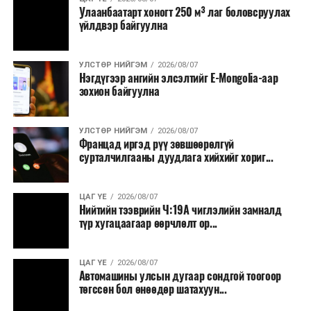
Улаанбаатарт хоногт 250 м³ лаг боловсруулах
үйлдвэр байгуулна
УЛСТӨР НИЙГЭМ
2026/08/07
Нэгдүгээр ангийн элсэлтийг E-Mongolia-аар
зохион байгуулна
УЛСТӨР НИЙГЭМ
2026/08/07
Францад иргэд рүү зөвшөөрөлгүй
сурталчилгааны дуудлага хийхийг хориг...
ЦАГ ҮЕ
2026/08/07
Нийтийн тээврийн Ч:19А чиглэлийн замналд
түр хугацаагаар өөрчлөлт ор...
ЦАГ ҮЕ
2026/08/07
Автомашины улсын дугаар сондгой тоогоор
төгссөн бол өнөөдөр шатахуун...