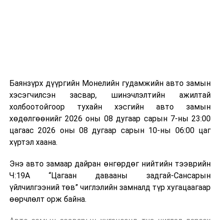
аргаар боловсруулж, эзлэхүүнийг эрс бууруулах
зориулалттай. Лагийг өндөр температурт шатааснаар
эзлэхүүн нь 90 хүртэл хувиар буурч, бактери, вирус
болон бусад өвчин үүсгэгч бичил биетнийг устгах
боломжтой.
Түүнчлэн шаталтын явцад үүсэх дулааныг цахилгаан
болон дулааны эрчим хүч үйлдвэрлэхэд ашиглаж
Баянзүрх дүүргийн Монелийн гудамжийн авто замын
болдог. Зарим технологийн хувьд шаталтын дараа
хэсэгчилсэн засвар, шинэчлэлтийн ажилтай
үлдэх үнснээс фосфор зэрэг ашигт эрдсийг сэргээн
холбоотойгоор тухайн хэсгийн авто замын
авах боломжтой аж.
хөдөлгөөнийг 2026 оны 08 дугаар сарын 7-ны 23:00
цагаас 2026 оны 08 дугаар сарын 10-ны 06:00 цаг
Япон, Герман, Швейцар, Нидерланд, Өмнөд Солонгос
хүртэл хаана.
зэрэг улс лаг хатаах, шатаах технологийг ашиглаж
байна. Тухайлбал, Германд лаг шатаах үйлдвэрээс
Энэ авто замаар дайран өнгөрдөг нийтийн тээврийн
гарсан үнснээс фосфор сэргээн авах технологи
Ч:19А “Цагаан давааны задгай-Сансарын
ашигладаг бол Нидерландад төвлөрсөн лаг
үйлчилгээний төв” чиглэлийн замналд түр хугацаагаар
боловсруулах үйлдвэрүүдээр дулаан, цахилгаан
өөрчлөлт орж байна.
эрчим хүч үйлдвэрлэдэг.