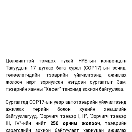
Цөлжилттэй тэмцэх тухай НҮБ-ын конвенцын
Талуудын 17 дугаар бага хурал (COP17)-ын зочид,
төлөөлөгчдийн тээврийн үйлчилгээнд ажиллах
жолооч нарт зориулсан нэгдсэн сургалтыг Зам,
тээврийн яамны “Хөсөг” танхимд зохион байгууллаа.
Сургалтад COP17-ын үеэр автотээврийн үйлчилгээнд
ажиллах төрийн болон хувийн хэвшлийн
байгууллагууд, “Зорчигч тээвэр I, II”, “Зорчигч тээвэр
III, IV”-ийн нийт
250 орчим жолооч
, тээврийн
хэрэгслийн зохион байгуулалт хариуцан ажиллах