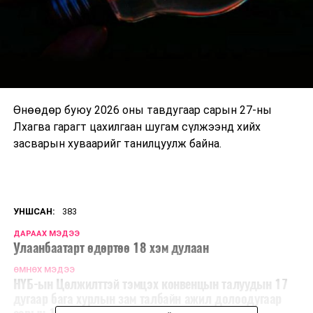
Өнөөдөр буюу 2026 оны тавдугаар сарын 27-ны
Лхагва гарагт цахилгаан шугам сүлжээнд хийх
засварын хуваарийг танилцуулж байна.
УНШСАН:
383
ДАРААХ МЭДЭЭ
Улаанбаатарт өдөртөө 18 хэм дулаан
ӨМНӨХ МЭДЭЭ
НҮБ-ын Цөлжилттэй тэмцэх конвенцын талуудын 17
дугаар бага хурлын зам талбайн ажил долоодугаар