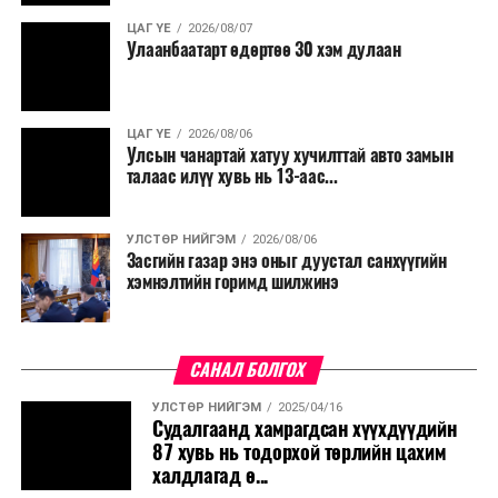
ЦАГ ҮЕ
2026/08/07
Улаанбаатарт өдөртөө 30 хэм дулаан
ЦАГ ҮЕ
2026/08/06
Улсын чанартай хатуу хучилттай авто замын
талаас илүү хувь нь 13-аас...
УЛСТӨР НИЙГЭМ
2026/08/06
Засгийн газар энэ оныг дуустал санхүүгийн
хэмнэлтийн горимд шилжинэ
САНАЛ БОЛГОХ
УЛСТӨР НИЙГЭМ
2025/04/16
Судалгаанд хамрагдсан хүүхдүүдийн
87 хувь нь тодорхой төрлийн цахим
халдлагад ө...