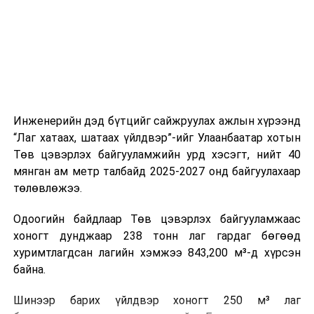
холбогдох байгууллагуудын уялдаа холбоо, аюулгүй
ажиллагааны чиглэлээр жолооч нарыг сургалт, арга
зүйгээр хангаж байна.
Мөн зам тээврийн осол, саатал болон бусад эрсдэл,
онцгой нөхцөл үүссэн үед авах арга хэмжээ, ачаалал
ихтэй нөхцөлд тайван, зөв, шуурхай шийдвэр гаргах,
Инженерийн дэд бүтцийг сайжруулах ажлын хүрээнд
өдөр тутмын ажлын бэлэн байдлыг хангах зэрэг
“Лаг хатаах, шатаах үйлдвэр”-ийг Улаанбаатар хотын
практик ур чадварыг сургалтын хөтөлбөрт тусгажээ.
Төв цэвэрлэх байгууламжийн урд хэсэгт, нийт 40
мянган ам метр талбайд 2025-2027 онд байгуулахаар
Сургалтыг танилцуулах лекц, асуулт-хариулт,
төлөвлөжээ.
жишээнд суурилсан сургалт, багаар ажиллах дасгал,
маршрут болон тээвэрлэлтийн урсгалын зураглалтай
Одоогийн байдлаар Төв цэвэрлэх байгууламжаас
танилцах, онцгой нөхцөлд ажиллах дадлага зэрэг
хоногт дунджаар 238 тонн лаг гардаг бөгөөд
онол, практик хосолсон хэлбэрээр зохион байгуулж
хуримтлагдсан лагийн хэмжээ 843,200 м³-д хүрсэн
байна.
байна.
Сургалтын үеэр COP17 олон улсын бага хурлыг
Шинээр барих үйлдвэр хоногт 250 м³ лаг
зохион байгуулах Үндэсний хорооны Ажлын алба,