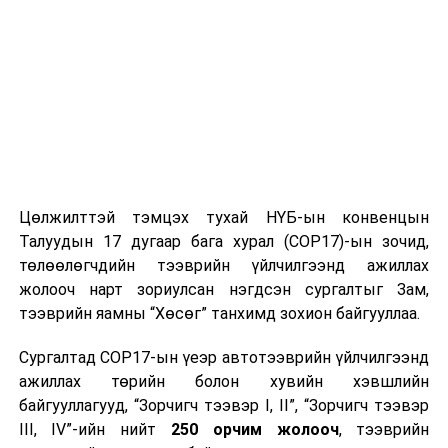
Цөлжилттэй тэмцэх тухай НҮБ-ын конвенцын
Талуудын 17 дугаар бага хурал (COP17)-ын зочид,
төлөөлөгчдийн тээврийн үйлчилгээнд ажиллах
жолооч нарт зориулсан нэгдсэн сургалтыг Зам,
тээврийн яамны “Хөсөг” танхимд зохион байгууллаа.
Сургалтад COP17-ын үеэр автотээврийн үйлчилгээнд
ажиллах төрийн болон хувийн хэвшлийн
байгууллагууд, “Зорчигч тээвэр I, II”, “Зорчигч тээвэр
III, IV”-ийн нийт
250 орчим жолооч
, тээврийн