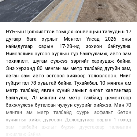
НҮБ-ын Цөлжилттэй тэмцэх конвенцын талуудын 17
дугаар бага хурлыг Монгол Улсад 2026 оны
наймдугаар сарын 17-28-нд зохион байгуулна.
Нийслэлийн зүгээс хурлын түр байгууламж, авто зам
тохижилт, шугам сүлжээ зэргийг хариуцаж байна.
Энэ хүрээнд 80 мянган ам метр талбайд дугуйн зам,
явган зам, авто зогсоол хийхээр төлөвлөсөн. Нийт
гүйцэтгэл 78 хувьтай байна. Тухайлбал, 10 мянган ам
метр талбайд явган хүний замыг өнгөт хавтангаар
байгуулж, 70 мянган ам метр талбайд цементээр
бэхжүүлсэн буталсан чулуун суурийг хийжээ. Мөн 70
мянган ам метр талбайд суурь асфальт бетон
хучилтыг хийж дууссан. Долоодугаар сарын 1 гэхэд
зам талбайн ажлыг бүрэн дуусгахаар төлөвлөн
ажиллаж байна.