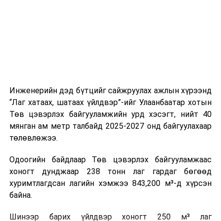
цагийн менежмент, мэдээлэл дамжуулах журам,
холбогдох байгууллагуудын уялдаа холбоо, аюулгүй
ажиллагааны чиглэлээр жолооч нарыг сургалт, арга
зүйгээр хангаж байна.
Мөн зам тээврийн осол, саатал болон бусад эрсдэл,
онцгой нөхцөл үүссэн үед авах арга хэмжээ, ачаалал
ихтэй нөхцөлд тайван, зөв, шуурхай шийдвэр гаргах,
Инженерийн дэд бүтцийг сайжруулах ажлын хүрээнд
өдөр тутмын ажлын бэлэн байдлыг хангах зэрэг
“Лаг хатаах, шатаах үйлдвэр”-ийг Улаанбаатар хотын
практик ур чадварыг сургалтын хөтөлбөрт тусгажээ.
Төв цэвэрлэх байгууламжийн урд хэсэгт, нийт 40
мянган ам метр талбайд 2025-2027 онд байгуулахаар
Сургалтыг танилцуулах лекц, асуулт-хариулт,
төлөвлөжээ.
жишээнд суурилсан сургалт, багаар ажиллах дасгал,
маршрут болон тээвэрлэлтийн урсгалын зураглалтай
Одоогийн байдлаар Төв цэвэрлэх байгууламжаас
танилцах, онцгой нөхцөлд ажиллах дадлага зэрэг
хоногт дунджаар 238 тонн лаг гардаг бөгөөд
онол, практик хосолсон хэлбэрээр зохион байгуулж
хуримтлагдсан лагийн хэмжээ 843,200 м³-д хүрсэн
байна.
байна.
Сургалтын үеэр COP17 олон улсын бага хурлыг
Шинээр барих үйлдвэр хоногт 250 м³ лаг
зохион байгуулах Үндэсний хорооны Ажлын алба,