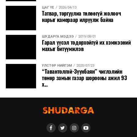
ЦАГ ҮЕ
2026/04/13
Татвар, торгуулиа төлөөгүй жолооч
нарыг камераар илрүүлж байна
ШУДАРГА МЭДЭЭ
2019/08/01
Гарал үүсэл тодорхойгүй их хэмжээний
махыг битүүмжлэв
УЛСТӨР НИЙГЭМ
2020/07/23
“Тавантолгой-Зүүнбаян” чиглэлийн
төмөр замын газар шорооны ажил 93
х...