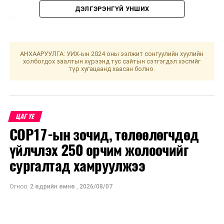
ДЭЛГЭРЭНГҮЙ УНШИХ
АНХААРУУЛГА: УИХ-ын 2024 оны ээлжит сонгуулийн хуулийн
холбогдох заалтын хүрээнд тус сайтын сэтгэгдэл хэсгийг
түр хугацаанд хаасан болно.
УНШСАН:
447
ЦАГ ҮЕ
ДАРААХ МЭДЭЭ
COP17-ын зочид, төлөөлөгчдөд
УБЦТС: Өнөөдөр цахилгаан шугам тоноглолд хийгдэх
үйлчлэх 250 орчим жолоочийг
засвар үйлчилгээний хуваарь
сургалтад хамруулжээ
ӨМНӨХ МЭДЭЭ
Нийтийн зориулалттай орон сууцны гадна фасад
засварын ажил үргэлжилж байна
Огноо:
2 өдрийн өмнө
,
2026/08/07