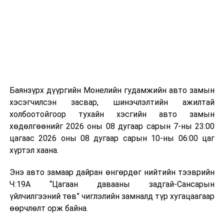
аргаар боловсруулж, эзлэхүүнийг эрс бууруулах
зориулалттай. Лагийг өндөр температурт шатааснаар
эзлэхүүн нь 90 хүртэл хувиар буурч, бактери, вирус
болон бусад өвчин үүсгэгч бичил биетнийг устгах
боломжтой.
Түүнчлэн шаталтын явцад үүсэх дулааныг цахилгаан
болон дулааны эрчим хүч үйлдвэрлэхэд ашиглаж
Баянзүрх дүүргийн Монелийн гудамжийн авто замын
болдог. Зарим технологийн хувьд шаталтын дараа
хэсэгчилсэн засвар, шинэчлэлтийн ажилтай
үлдэх үнснээс фосфор зэрэг ашигт эрдсийг сэргээн
холбоотойгоор тухайн хэсгийн авто замын
авах боломжтой аж.
хөдөлгөөнийг 2026 оны 08 дугаар сарын 7-ны 23:00
цагаас 2026 оны 08 дугаар сарын 10-ны 06:00 цаг
Япон, Герман, Швейцар, Нидерланд, Өмнөд Солонгос
хүртэл хаана.
зэрэг улс лаг хатаах, шатаах технологийг ашиглаж
байна. Тухайлбал, Германд лаг шатаах үйлдвэрээс
Энэ авто замаар дайран өнгөрдөг нийтийн тээврийн
гарсан үнснээс фосфор сэргээн авах технологи
Ч:19А “Цагаан давааны задгай-Сансарын
ашигладаг бол Нидерландад төвлөрсөн лаг
үйлчилгээний төв” чиглэлийн замналд түр хугацаагаар
боловсруулах үйлдвэрүүдээр дулаан, цахилгаан
өөрчлөлт орж байна.
эрчим хүч үйлдвэрлэдэг.