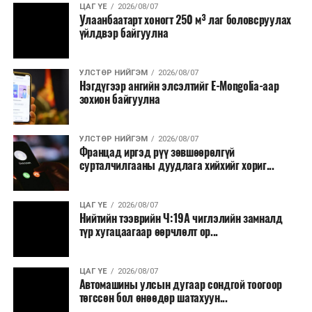
ЦАГ ҮЕ
2026/08/07
Улаанбаатарт хоногт 250 м³ лаг боловсруулах
үйлдвэр байгуулна
УЛСТӨР НИЙГЭМ
2026/08/07
Нэгдүгээр ангийн элсэлтийг E-Mongolia-аар
зохион байгуулна
УЛСТӨР НИЙГЭМ
2026/08/07
Францад иргэд рүү зөвшөөрөлгүй
сурталчилгааны дуудлага хийхийг хориг...
ЦАГ ҮЕ
2026/08/07
Нийтийн тээврийн Ч:19А чиглэлийн замналд
түр хугацаагаар өөрчлөлт ор...
ЦАГ ҮЕ
2026/08/07
Автомашины улсын дугаар сондгой тоогоор
төгссөн бол өнөөдөр шатахуун...