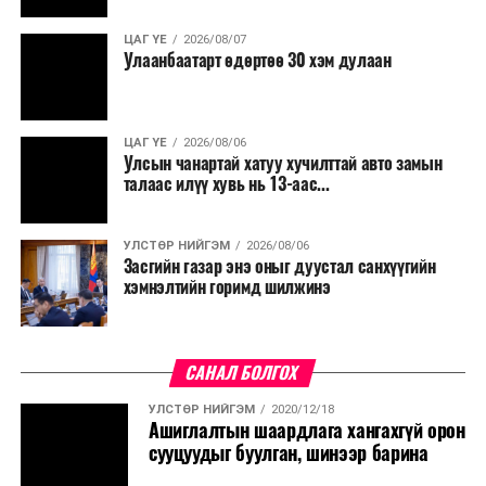
ЦАГ ҮЕ
2026/08/07
Улаанбаатарт өдөртөө 30 хэм дулаан
ЦАГ ҮЕ
2026/08/06
Улсын чанартай хатуу хучилттай авто замын
талаас илүү хувь нь 13-аас...
УЛСТӨР НИЙГЭМ
2026/08/06
Засгийн газар энэ оныг дуустал санхүүгийн
хэмнэлтийн горимд шилжинэ
САНАЛ БОЛГОХ
УЛСТӨР НИЙГЭМ
2020/12/18
Ашиглалтын шаардлага хангахгүй орон
сууцуудыг буулган, шинээр барина