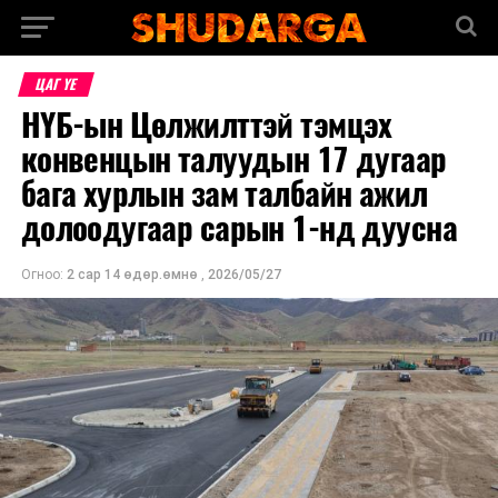
ЦАГ ҮЕ
НҮБ-ын Цөлжилттэй тэмцэх
конвенцын талуудын 17 дугаар
бага хурлын зам талбайн ажил
долоодугаар сарын 1-нд дуусна
Огноо:
2 сар 14 өдөр.өмнө
,
2026/05/27