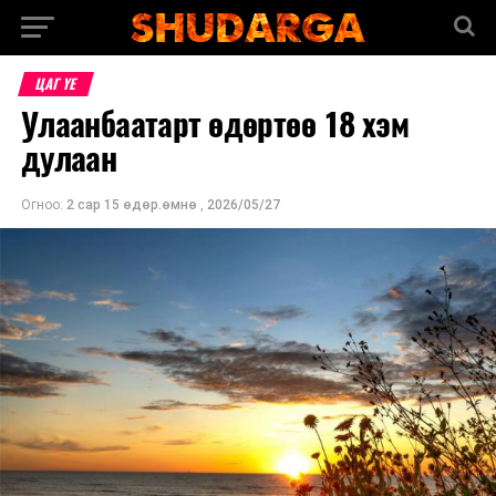
ЦАГ ҮЕ
Улаанбаатарт өдөртөө 18 хэм
дулаан
Огноо:
2 сар 15 өдөр.өмнө
,
2026/05/27