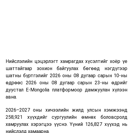
“Сан Петролиум” ХХК нь Сонгинохайрхан дүүргийн 20
дугаар хороонд 16,000м³ үүнээс 8000м3-ийн
багтаамжтай савыг өөрийн хөрөнгө оруулалтаар
барьж байна. Үлдсэн 8000м3 агуулахын нийт хөрөнгө
оруулалтын хэмжээ нь 10.0 тэрбум төгрөг бөгөөд
жилийн есөн хувийн хүүтэй хөнгөлөлттэй зээлийн
хүрээнд 10.0 тэрбум төгрөгийн санхүүжилт
Нийслэлийн цэцэрлэгт хамрагдах хүсэлтийг хоёр үе
арилжааны банкнаас авчээ. Газрын тосны
шаттайгаар зохион байгуулах бөгөөд нэгдүгээр
бүтээгдэхүүний агуулахын барилга угсралтын ажлын
шатны бүртгэлийг 2026 оны 08 дугаар сарын 10-ны
гүйцэтгэл 95 хувьтай байгаа бөгөөд 2026 оны
өдрөөс 2026 оны 08 дугаар сарын 23-ны өдрийг
наймдугаар сарын 20-ны дотор бүрэн дуусгаж,
дуустал E-Mongolia платформоор дамжуулан хүлээн
ашиглалтад оруулах гэж байна. Эдгээр агуулах
авна.
ашиглалтад орсноор Улаанбаатар хотын АИ-92-ийн
хэрэглээний 13 хоногийн хэрэгцээг бүрэн хангах юм.
2026–2027 оны хичээлийн жилд улсын хэмжээнд
Ерөнхий сайд тус агуулахыг ашиглалтад хүлээн
258,921 хүүхдийг сургуулийн өмнөх боловсролд
авахад зөвшөөрлийн саад бэрхшээл учруулахгүй
хамруулах хэрэгцээ үүснэ. Үүний 126,827 хүүхэд нь
байхыг холбогдох албаныханд үүрэг болгов.
нийслэлд хамаарна.