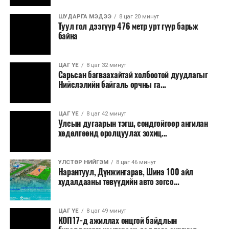
ШУДАРГА МЭДЭЭ
8 цаг 20 минут
Туул гол дээгүүр 476 метр урт гүүр барьж
байна
ЦАГ ҮЕ
8 цаг 32 минут
Сарьсан багваахайтай холбоотой дуудлагыг
Ерөнхий сайд хэлсэн үгэндээ, Манай Засгийн газар 33
Нийслэлийн байгаль орчны га...
жилийн дараа анх удаа 22 шатахууны нөөц сав барих
ажил эхлүүлсэн. Мөн хоёр жил гацсан Газрын тос
ЦАГ ҮЕ
8 цаг 42 минут
боловсруулах үйлдвэрийн ажлыг гацаанаас гаргалаа.
Улсын дугаарын тэгш, сондгойгоор ангилан
Үр дүнд нь 20 хувийн гүйцэтгэлтэй гацсан
хөдөлгөөнд оролцуулах зохиц...
үйлдвэрийн бүтээн байгуулалт 60 хувьд хүрч
үргэлжилж байна. 30 жил гацсан газрын тос
УЛСТӨР НИЙГЭМ
8 цаг 46 минут
нийлүүлэх, эрэл хайгуулын ажлыг эхлүүллээ. 14
Нарантуул, Дүнжингарав, Шинэ 100 айл
байршилд Олон улсын нээлттэй сонгон шалгаруулалт
худалдааны төвүүдийн авто зогсо...
зарласан. Засгийн газар үнийн өсөлтийн эсрэг, дэлхий
дахины нөхцөл байдлаас хамаарч эх орондоо үүсэх
ЦАГ ҮЕ
8 цаг 49 минут
сөрөг нөлөөг даван туулахын төлөө бүх шатандаа
КОП17-д ажиллах онцгой байдлын