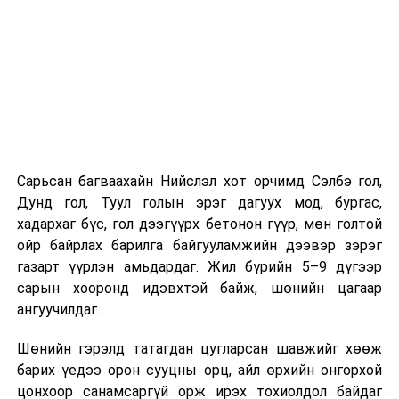
Хэрэв шилжилт хөдөлгөөн хийх бол 2026 оны
08 дугаар сарын 07-ны өдрөөс өмнө
баталгаажуулсан байх.
Харин “Шунхлай” ХХК 100,000 м³ буюу Монгол Улсад
хамгийн том хүчин чадалтайд тооцогдох газрын
тосны бүтээгдэхүүний агуулахыг
Сонгинохайрхандүүргийн 21 дүгээр хороонд барьж
байна. Тус бүр нь 14,000 м³ нэрлэсэн багтаамжтай, 36
Сарьсан багваахайн Нийслэл хот орчимд Сэлбэ гол,
метрийн диаметр, 14.5 метрийн өндөртэй долоон
Дунд гол, Туул голын эрэг дагуух мод, бургас,
босоо ган сав барихаар төлөвлөсөн. Нийт хөрөнгө
хадархаг бүс, гол дээгүүрх бетонон гүүр, мөн голтой
оруулалтын хэмжээ 151.26 тэрбум төгрөг бөгөөд
ойр байрлах барилга байгууламжийн дээвэр зэрэг
жилийн 9 хувийн хүүтэй хөнгөлөлттэй зээлийн
газарт үүрлэн амьдардаг. Жил бүрийн 5–9 дүгээр
хүрээнд арилжааны банкнаас 151.0 тэрбумын
сарын хооронд идэвхтэй байж, шөнийн цагаар
санхүүжилт авсан байна. Газрын тосны
ангуучилдаг.
бүтээгдэхүүний агуулахын барилга угсралтын ажлын
гүйцэтгэл нь 40 хувьтай байгаа бөгөөд 2027 оны 12
Шөнийн гэрэлд татагдан цугларсан шавжийг хөөж
дүгээр сарын 31-нд багтаан бүрэн ашиглалтад
барих үедээ орон сууцны орц, айл өрхийн онгорхой
оруулахаар төлөвлөснийг “Шунхлай” ХХК-ийн техник
цонхоор санамсаргүй орж ирэх тохиолдол байдаг