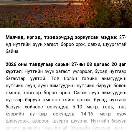
Малчид, иргэд, тээвэрчдэд зориулсан мэдээ:
27-
нд нутгийн зүүн хагаст бороо орж, салхи, шуургатай
байна.
2026 оны тавдугаар сарын 27-ны 08 цагаас 20 цаг
хүртэл:
Нутгийн зүүн хагаст үүлэрхэг, бусад нутгаар
багавтар үүлтэй. Төв болон говийн аймгуудын
нутгийн зүүн, зүүн аймгуудын нутгийн баруун болон
өмнөд хэсгээр бороо орно. Салхи зүүн аймгуудын
нутгаар баруун өмнөөс хойш эргэж, бусад нутгаар
баруун хойноос секундэд 5-10 метр, говь, тал,
хээрийн нутгаар секундэд 14-16 метр хүрч
ширүүсэж, шороон шуурга шуурна. Нутгийн баруун
хагаст дулаарч Говь-Алтай, Хэнтийн уулархаг нутаг,