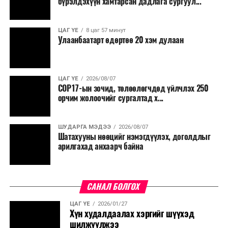
хичээн ажиллаж байна хэмээв.
бүрэлдэхүүн хамтарсан дадлага сургуул...
ЦАГ ҮЕ
8 цаг 57 минут
Улаанбаатарт өдөртөө 20 хэм дулаан
ЦАГ ҮЕ
2026/08/07
COP17-ын зочид, төлөөлөгчдөд үйлчлэх 250
орчим жолоочийг сургалтад х...
ШУДАРГА МЭДЭЭ
2026/08/07
Шатахууны нөөцийг нэмэгдүүлэх, доголдлыг
арилгахад анхаарч байна
САНАЛ БОЛГОХ
ЦАГ ҮЕ
2026/01/27
Хүн худалдаалах хэргийг шүүхэд
шилжүүлжээ