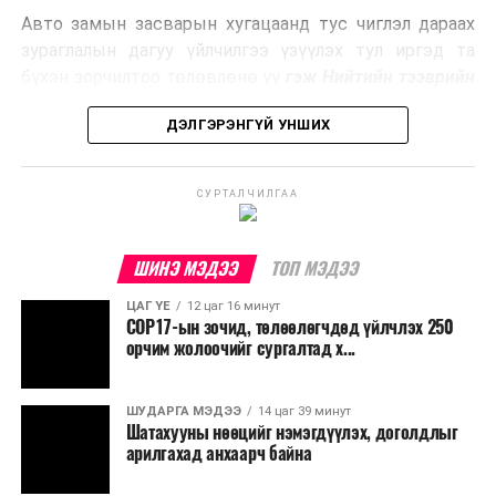
Авто замын засварын хугацаанд тус чиглэл дараах
Ийнхүү лаг хатаах, шатаах технологийг лагийн
зураглалын дагуу үйлчилгээ үзүүлэх тул иргэд та
эзлэхүүнийг бууруулахын зэрэгцээ эрчим хүч
бүхэн зорчилтоо төлөвлөнө үү
гэж Нийтийн тээврийн
үйлдвэрлэх, нөөцийг дахин ашиглах чиглэлээр олон
бодлогын газраас мэдээллээ.
улсад өргөн ашиглаж байна.
ДЭЛГЭРЭНГҮЙ УНШИХ
СУРТАЛЧИЛГАА
ШИНЭ МЭДЭЭ
ТОП МЭДЭЭ
ЦАГ ҮЕ
12 цаг 16 минут
COP17-ын зочид, төлөөлөгчдөд үйлчлэх 250
орчим жолоочийг сургалтад х...
ШУДАРГА МЭДЭЭ
14 цаг 39 минут
Шатахууны нөөцийг нэмэгдүүлэх, доголдлыг
арилгахад анхаарч байна