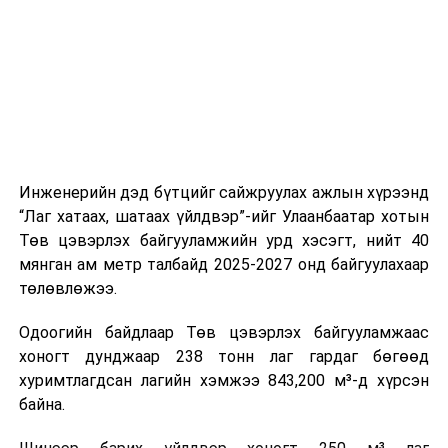
цагийн менежмент, мэдээлэл дамжуулах журам,
холбогдох байгууллагуудын уялдаа холбоо, аюулгүй
ажиллагааны чиглэлээр жолооч нарыг сургалт, арга
зүйгээр хангаж байна.
Мөн зам тээврийн осол, саатал болон бусад эрсдэл,
онцгой нөхцөл үүссэн үед авах арга хэмжээ, ачаалал
ихтэй нөхцөлд тайван, зөв, шуурхай шийдвэр гаргах,
Инженерийн дэд бүтцийг сайжруулах ажлын хүрээнд
өдөр тутмын ажлын бэлэн байдлыг хангах зэрэг
“Лаг хатаах, шатаах үйлдвэр”-ийг Улаанбаатар хотын
практик ур чадварыг сургалтын хөтөлбөрт тусгажээ.
Төв цэвэрлэх байгууламжийн урд хэсэгт, нийт 40
мянган ам метр талбайд 2025-2027 онд байгуулахаар
Сургалтыг танилцуулах лекц, асуулт-хариулт,
төлөвлөжээ.
жишээнд суурилсан сургалт, багаар ажиллах дасгал,
маршрут болон тээвэрлэлтийн урсгалын зураглалтай
Одоогийн байдлаар Төв цэвэрлэх байгууламжаас
танилцах, онцгой нөхцөлд ажиллах дадлага зэрэг
хоногт дунджаар 238 тонн лаг гардаг бөгөөд
онол, практик хосолсон хэлбэрээр зохион байгуулж
хуримтлагдсан лагийн хэмжээ 843,200 м³-д хүрсэн
байна.
байна.
Сургалтын үеэр COP17 олон улсын бага хурлыг