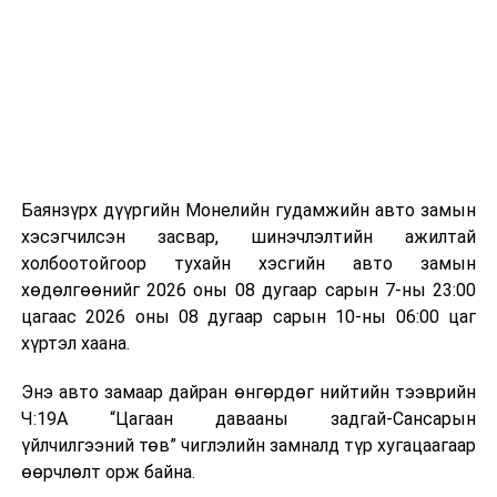
мэдээллээ.
аргаар боловсруулж, эзлэхүүнийг эрс бууруулах
зориулалттай. Лагийг өндөр температурт шатааснаар
эзлэхүүн нь 90 хүртэл хувиар буурч, бактери, вирус
болон бусад өвчин үүсгэгч бичил биетнийг устгах
боломжтой.
Түүнчлэн шаталтын явцад үүсэх дулааныг цахилгаан
болон дулааны эрчим хүч үйлдвэрлэхэд ашиглаж
Баянзүрх дүүргийн Монелийн гудамжийн авто замын
болдог. Зарим технологийн хувьд шаталтын дараа
хэсэгчилсэн засвар, шинэчлэлтийн ажилтай
үлдэх үнснээс фосфор зэрэг ашигт эрдсийг сэргээн
холбоотойгоор тухайн хэсгийн авто замын
авах боломжтой аж.
хөдөлгөөнийг 2026 оны 08 дугаар сарын 7-ны 23:00
цагаас 2026 оны 08 дугаар сарын 10-ны 06:00 цаг
Япон, Герман, Швейцар, Нидерланд, Өмнөд Солонгос
хүртэл хаана.
зэрэг улс лаг хатаах, шатаах технологийг ашиглаж
байна. Тухайлбал, Германд лаг шатаах үйлдвэрээс
Энэ авто замаар дайран өнгөрдөг нийтийн тээврийн
гарсан үнснээс фосфор сэргээн авах технологи
Ч:19А “Цагаан давааны задгай-Сансарын
ашигладаг бол Нидерландад төвлөрсөн лаг
үйлчилгээний төв” чиглэлийн замналд түр хугацаагаар
боловсруулах үйлдвэрүүдээр дулаан, цахилгаан
өөрчлөлт орж байна.
эрчим хүч үйлдвэрлэдэг.