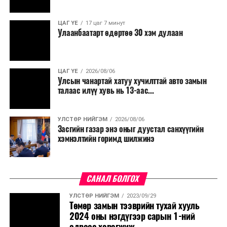
ЦАГ ҮЕ
17 цаг 7 минут
Улаанбаатарт өдөртөө 30 хэм дулаан
ЦАГ ҮЕ
2026/08/06
Улсын чанартай хатуу хучилттай авто замын
талаас илүү хувь нь 13-аас...
УЛСТӨР НИЙГЭМ
2026/08/06
Засгийн газар энэ оныг дуустал санхүүгийн
хэмнэлтийн горимд шилжинэ
САНАЛ БОЛГОХ
УЛСТӨР НИЙГЭМ
2023/09/29
Төмөр замын тээврийн тухай хууль
2024 оны нэгдүгээр сарын 1-ний
өдрөөс хэрэгжиж ...