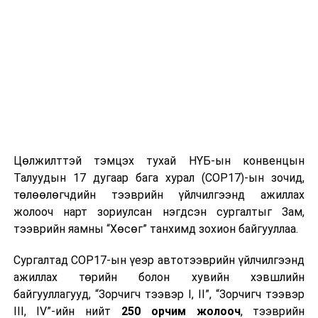
Цөлжилттэй тэмцэх тухай НҮБ-ын конвенцын
Талуудын 17 дугаар бага хурал (COP17)-ын зочид,
төлөөлөгчдийн тээврийн үйлчилгээнд ажиллах
жолооч нарт зориулсан нэгдсэн сургалтыг Зам,
тээврийн яамны “Хөсөг” танхимд зохион байгууллаа.
Сургалтад COP17-ын үеэр автотээврийн үйлчилгээнд
ажиллах төрийн болон хувийн хэвшлийн
байгууллагууд, “Зорчигч тээвэр I, II”, “Зорчигч тээвэр
III, IV”-ийн нийт
250 орчим жолооч
, тээврийн