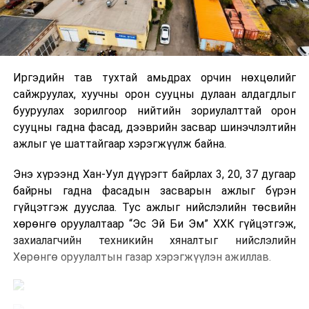
Иргэдийн тав тухтай амьдрах орчин нөхцөлийг
сайжруулах, хуучны орон сууцны дулаан алдагдлыг
бууруулах зорилгоор нийтийн зориулалттай орон
сууцны гадна фасад, дээврийн засвар шинэчлэлтийн
ажлыг үе шаттайгаар хэрэгжүүлж байна.
Энэ хүрээнд Хан-Уул дүүрэгт байрлах 3, 20, 37 дугаар
байрны гадна фасадын засварын ажлыг бүрэн
гүйцэтгэж дууслаа. Тус ажлыг нийслэлийн төсвийн
хөрөнгө оруулалтаар “Эс Эй Би Эм” ХХК гүйцэтгэж,
захиалагчийн техникийн хяналтыг нийслэлийн
Хөрөнгө оруулалтын газар хэрэгжүүлэн ажиллав.