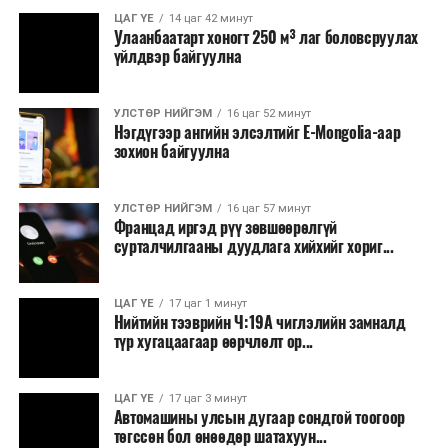
ЦАГ ҮЕ
14 цаг 42 минут
Улаанбаатарт хоногт 250 м³ лаг боловсруулах
үйлдвэр байгуулна
УЛСТӨР НИЙГЭМ
16 цаг 52 минут
Нэгдүгээр ангийн элсэлтийг E-Mongolia-аар
зохион байгуулна
УЛСТӨР НИЙГЭМ
16 цаг 57 минут
Францад иргэд рүү зөвшөөрөлгүй
сурталчилгааны дуудлага хийхийг хориг...
ЦАГ ҮЕ
17 цаг 1 минут
Нийтийн тээврийн Ч:19А чиглэлийн замналд
түр хугацаагаар өөрчлөлт ор...
ЦАГ ҮЕ
17 цаг 3 минут
Автомашины улсын дугаар сондгой тоогоор
төгссөн бол өнөөдөр шатахуун...