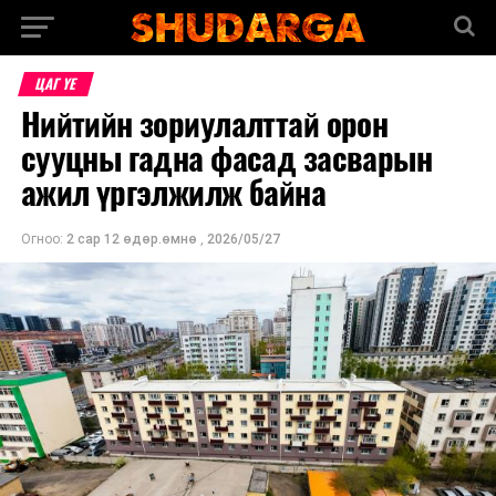
ЦАГ ҮЕ
Нийтийн зориулалттай орон
сууцны гадна фасад засварын
ажил үргэлжилж байна
Огноо:
2 сар 12 өдөр.өмнө
,
2026/05/27