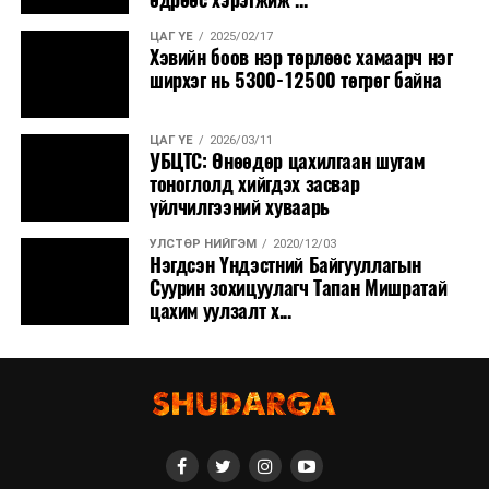
ЦАГ ҮЕ
2025/02/17
Хэвийн боов нэр төрлөөс хамаарч нэг
ширхэг нь 5300-12500 төгрөг байна
ЦАГ ҮЕ
2026/03/11
УБЦТС: Өнөөдөр цахилгаан шугам
тоноглолд хийгдэх засвар
үйлчилгээний хуваарь
УЛСТӨР НИЙГЭМ
2020/12/03
Нэгдсэн Үндэстний Байгууллагын
Суурин зохицуулагч Тапан Мишратай
цахим уулзалт х...