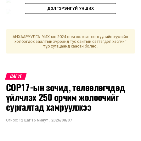
ДЭЛГЭРЭНГҮЙ УНШИХ
НЗДТГ-ЫН ХЭВЛЭЛ МЭДЭЭЛЭЛ, ОЛОН НИЙТТЭЙ
АНХААРУУЛГА: УИХ-ын 2024 оны ээлжит сонгуулийн хуулийн
холбогдох заалтын хүрээнд тус сайтын сэтгэгдэл хэсгийг
ХАРИЛЦАХ ХЭЛТЭС
түр хугацаанд хаасан болно.
УНШСАН:
438
ДАРААХ МЭДЭЭ
НҮБ-ын Цөлжилттэй тэмцэх конвенцын талуудын 17
ЦАГ ҮЕ
дугаар бага хурлын зам талбайн ажил долоодугаар
COP17-ын зочид, төлөөлөгчдөд
сарын 1-нд дуусна
үйлчлэх 250 орчим жолоочийг
ӨМНӨХ МЭДЭЭ
сургалтад хамруулжээ
Нийслэлийн Засаг дарга бөгөөд Улаанбаатар хотын
Захирагчаар Б.Пүрэвдагвыг томиллоо
Огноо:
12 цаг 16 минут
,
2026/08/07