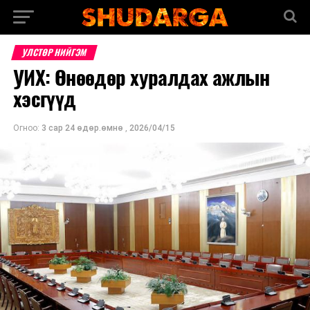
УЛСТӨР НИЙГЭМ
УИХ: Өнөөдөр хуралдах ажлын
хэсгүүд
Огноо:
3 сар 24 өдөр.өмнө
,
2026/04/15