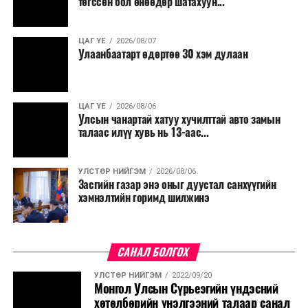
төгссөн бол өнөөдөр шатахуун...
салбар бүрдээ урсгал зардлыг 20 хувиар бууруулах,
нөхөн томилгоо хийхгүй байх, аялал, амралт, зугаалга,
ЦАГ ҮЕ
2026/08/07
хамт олны урлаг, спортын арга хэмжээг зохион
Улаанбаатарт өдөртөө 30 хэм дулаан
байгуулахгүй байх, төрийн албанд шинэ орон тоо бий
болгохгүй байх, эрчим хүчний хэрэглээг хэмнэх, хурал,
сургалтыг цахим хэлбэрт шилжүүлэх, төрийн албан
ЦАГ ҮЕ
2026/08/06
хаагчдыг зарим өдрүүдэд цахимаар ажиллуулах арга
Улсын чанартай хатуу хучилттай авто замын
хэмжээг үргэлжлүүлэхийг үүрэг болголоо.
талаас илүү хувь нь 13-аас...
Төсвийн сахилга бат сайжирч, эдийн засгийн нөхцөл
УЛСТӨР НИЙГЭМ
2026/08/06
байдал хэвийн болсон тохиолдолд эдгээр
Засгийн газар энэ оныг дуустал санхүүгийн
хязгаарлалтыг үе шаттайгаар сулруулах юм.
хэмнэлтийн горимд шилжинэ
САНАЛ БОЛГОХ
УЛСТӨР НИЙГЭМ
2022/09/20
Монгол Улсын Сүрьеэгийн үндэсний
хөтөлбөрийн үнэлгээний талаар санал