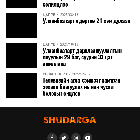
солилцлоо
ЦАГ ҮЕ
2025/08/13
Улаанбаатарт өдөртөө 21 хэм дулаан
ЦАГ ҮЕ
2021/10/18
Улаанбаатарт дархлаажуулалтын
явуулын 29 баг, суурин 33 цэг
ажиллана
УРЛАГ СПОРТ
2022/09/07
Телевизийн арга хэмжээг хамтран
зохион байгуулах нь нэн чухал
болохыг онцлов