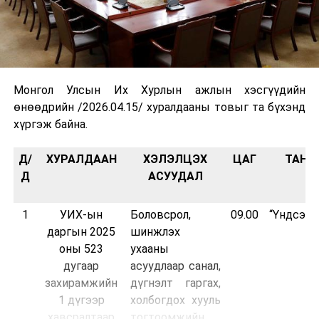
Монгол Улсын Их Хурлын ажлын хэсгүүдийн
өнөөдрийн /2026.04.15/ хуралдааны товыг та бүхэнд
хүргэж байна.
Д/
ХУРАЛДААН
ХЭЛЭЛЦЭХ
ЦАГ
ТАНХ
Д
АСУУДАЛ
1
УИХ-ын
Боловсрол,
09.00
“Үндсэн 
даргын 2025
шинжлэх
оны 523
ухааны
дугаар
асуудлаар санал,
захирамжийн
дүгнэлт гаргах,
1 дүгээр
холбогдох хууль
хавсралтаар
тогтоомжийн