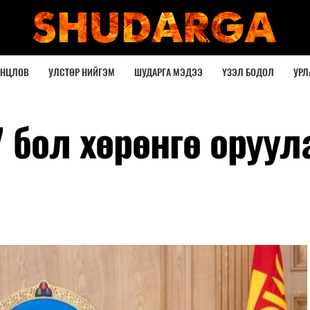
ОНЦЛОВ
УЛСТӨР НИЙГЭМ
ШУДАРГА МЭДЭЭ
ҮЗЭЛ БОДОЛ
УРЛ
 бол хөрөнгө оруул