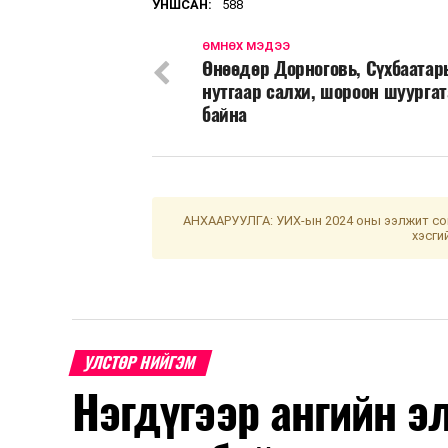
УНШСАН:
588
ӨМНӨХ МЭДЭЭ
Өнөөдөр Дорноговь, Сүхбаата
нутгаар салхи, шороон шуурга
байна
АНХААРУУЛГА: УИХ-ын 2024 оны ээлжит сон
хэсги
УЛСТӨР НИЙГЭМ
Нэгдүгээр ангийн э