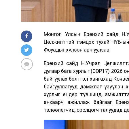
Монгол Улсын Ерөнхий сайд Н.
Цөлжилттэй тэмцэх тухай НҮБ-ын
Фоуадыг хүлээн авч уулзав.
Ерөнхий сайд Н.Учрал Цөлжилтт
дугаар бага хурлыг (COP17) 2026 
байгуулах бэлтгэл хангахад Конве
байгууллагууд дэмжлэг үзүүлэн 
хурлыг өндөр түвшинд, амжилтта
анхаарч ажиллаж байгааг Ерөн
төлөөлөгчид, оролцогч талуудад дө