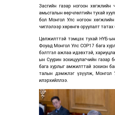
Засгийн газар ногоон хөгжлийн 
амьсгалын өөрчлөлтийн тухай хуул
бол Монгол Улс ногоон хөгжлийн
чиглэлээр хөрөнгө оруулалт татах
Цөлжилттэй тэмцэх тухай НҮБ-ын
Фоуад Монгол Улс COP17 бага хурл
бэлтгэл ажлаа идэвхтэй, хариуцла
ын Суурин зохицуулагчийн газар 
бага хурлыг амжилттай зохион ба
талын дэмжлэг үзүүлж, Монгол 
илэрхийллээ.