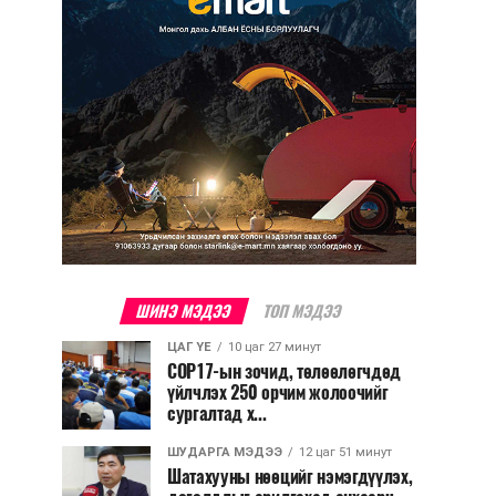
ШИНЭ МЭДЭЭ
ТОП МЭДЭЭ
ЦАГ ҮЕ
10 цаг 27 минут
COP17-ын зочид, төлөөлөгчдөд
үйлчлэх 250 орчим жолоочийг
сургалтад х...
ШУДАРГА МЭДЭЭ
12 цаг 51 минут
Шатахууны нөөцийг нэмэгдүүлэх,