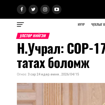
НҮҮР
ЧУХЛЫГ 
УЛСТӨР НИЙГЭМ
Н.Учрал: COP-17
татах боломж
Огноо:
3 сар 24 өдөр.өмнө
,
2026/04/15