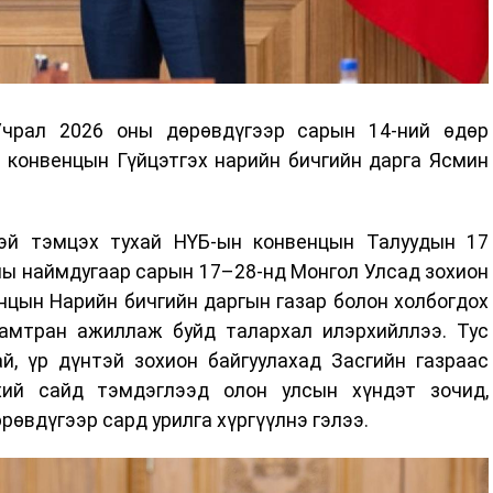
Учрал 2026 оны дөрөвдүгээр сарын 14-ний өдөр
 конвенцын Гүйцэтгэх нарийн бичгийн дарга Ясмин
эй тэмцэх тухай НҮБ-ын конвенцын Талуудын 17
оны наймдугаар сарын 17–28-нд Монгол Улсад зохион
нцын Нарийн бичгийн даргын газар болон холбогдох
хамтран ажиллаж буйд талархал илэрхийллээ. Тус
й, үр дүнтэй зохион байгуулахад Засгийн газраас
хий сайд тэмдэглээд олон улсын хүндэт зочид,
рөвдүгээр сард урилга хүргүүлнэ гэлээ.