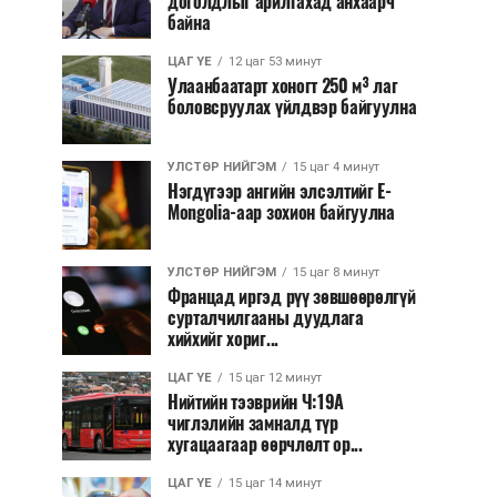
доголдлыг арилгахад анхаарч
байна
ЦАГ ҮЕ
12 цаг 53 минут
Улаанбаатарт хоногт 250 м³ лаг
боловсруулах үйлдвэр байгуулна
УЛСТӨР НИЙГЭМ
15 цаг 4 минут
Нэгдүгээр ангийн элсэлтийг E-
Mongolia-аар зохион байгуулна
УЛСТӨР НИЙГЭМ
15 цаг 8 минут
Францад иргэд рүү зөвшөөрөлгүй
сурталчилгааны дуудлага
хийхийг хориг...
ЦАГ ҮЕ
15 цаг 12 минут
Нийтийн тээврийн Ч:19А
чиглэлийн замналд түр
хугацаагаар өөрчлөлт ор...
ЦАГ ҮЕ
15 цаг 14 минут