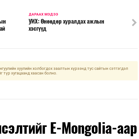
ДАРААХ МЭДЭЭ
рын
УИХ: Өнөөдөр хуралдах ажлын
тай
хэсгүүд
гуулийн хуулийн холбогдох заалтын хүрээнд тус сайтын сэтгэгдэл
йг түр хугацаанд хаасан болно.
лсэлтийг E-Mongolia-аар