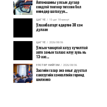
Автомашины улсын дугаар
сондгой тоогоор төгссөн бол
өнөөдөр шатахуун...
ЦАГ ҮЕ
15 цаг 18 минут
Улаанбаатарт өдөртөө 30 хэм
дулаан
ЦАГ ҮЕ
2026/08/06
Улсын чанартай хатуу хучилттай
авто замын талаас илүү хувь нь
13-аас...
УЛСТӨР НИЙГЭМ
2026/08/06
Засгийн газар энэ оныг дуустал
санхүүгийн хэмнэлтийн горимд
шилжинэ