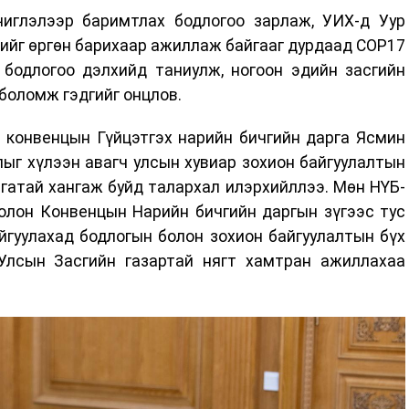
чиглэлээр баримтлах бодлогоо зарлаж, УИХ-д Уур
ийг өргөн барихаар ажиллаж байгааг дурдаад COP17
 бодлогоо дэлхийд таниулж, ногоон эдийн засгийн
 боломж гэдгийг онцлов.
 конвенцын Гүйцэтгэх нарийн бичгийн дарга Ясмин
ыг хүлээн авагч улсын хувиар зохион байгуулалтын
гатай хангаж буйд талархал илэрхийллээ. Мөн НҮБ-
болон Конвенцын Нарийн бичгийн даргын зүгээс тус
йгуулахад бодлогын болон зохион байгуулалтын бүх
Улсын Засгийн газартай нягт хамтран ажиллахаа