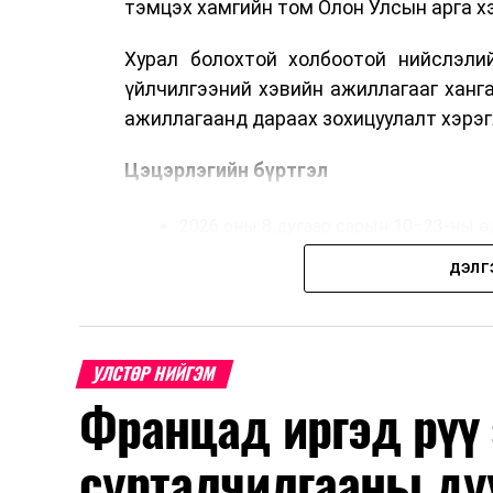
тэмцэх хамгийн том Олон Улсын арга 
Хурал болохтой холбоотой нийслэлий
үйлчилгээний хэвийн ажиллагааг ханг
ажиллагаанд дараах зохицуулалт хэрэг
Цэцэрлэгийн бүртгэл
2026 оны 8 дугаар сарын 10–23-ны ө
Нэгдүгээр ангийн элсэлт
ДЭЛГ
2026 оны 8 дугаар сарын 17–28-ны ө
Энэ хугацаанд хүүхэд бүртгэх дэмжлэ
УЛСТӨР НИЙГЭМ
Францад иргэд рүү
Их, дээд сургуулийн хичээл
сурталчилгааны ду
2026 оны 9 дүгээр сарын 1-нээс цахи