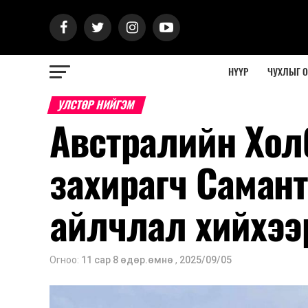
НҮҮР
ЧУХЛЫГ 
УЛСТӨР НИЙГЭМ
Австралийн Хо
захирагч Саман
айлчлал хийхээ
Огноо:
11 сар 8 өдөр.өмнө
,
2025/09/05