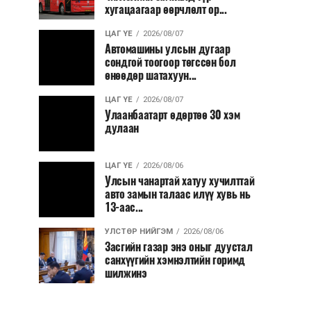
хугацаагаар өөрчлөлт ор...
ЦАГ ҮЕ
2026/08/07
Автомашины улсын дугаар
сондгой тоогоор төгссөн бол
өнөөдөр шатахуун...
ЦАГ ҮЕ
2026/08/07
Улаанбаатарт өдөртөө 30 хэм
дулаан
ЦАГ ҮЕ
2026/08/06
Улсын чанартай хатуу хучилттай
авто замын талаас илүү хувь нь
13-аас...
УЛСТӨР НИЙГЭМ
2026/08/06
Засгийн газар энэ оныг дуустал
санхүүгийн хэмнэлтийн горимд
шилжинэ