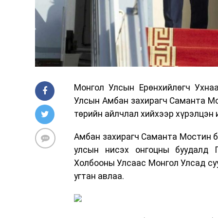
Монгол Улсын Ерөнхийлөгч Ухнаа
Улсын Амбан захирагч Саманта Мо
төрийн айлчлал хийхээр хүрэлцэн 
Амбан захирагч Саманта Мостин бо
улсын нисэх онгоцны буудалд Г
Холбооны Улсаас Монгол Улсад суу
угтан авлаа.