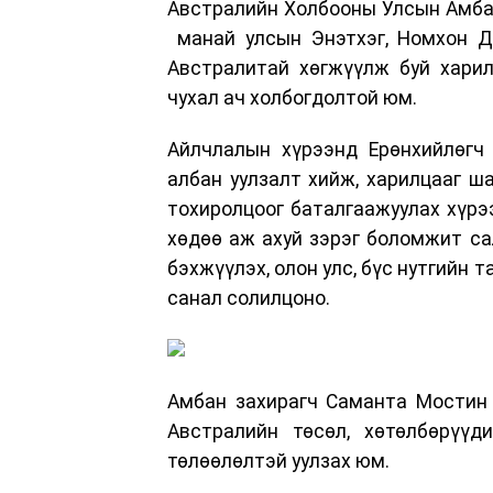
Австралийн Холбооны Улсын Амбан
манай улсын Энэтхэг, Номхон Да
Австралитай хөгжүүлж буй харил
чухал ач холбогдолтой юм.
Айлчлалын хүрээнд Ерөнхийлөгч 
албан уулзалт хийж, харилцааг ш
тохиролцоог баталгаажуулах хүрээ
хөдөө аж ахуй зэрэг боломжит са
бэхжүүлэх, олон улс, бүс нутгийн 
санал солилцоно.
Амбан захирагч Саманта Мостин 
Австралийн төсөл, хөтөлбөрүүд
төлөөлөлтэй уулзах юм.