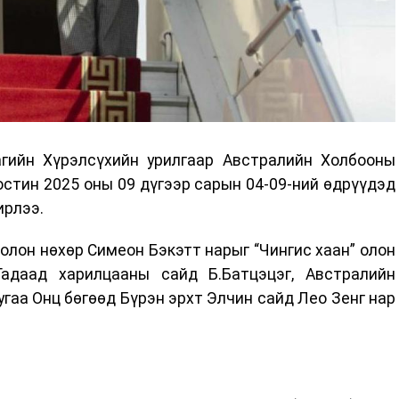
гийн Хүрэлсүхийн урилгаар Австралийн Холбооны
стин 2025 оны 09 дүгээр сарын 04-09-ний өдрүүдэд
ирлээ.
лон нөхөр Симеон Бэкэтт нарыг “Чингис хаан” олон
адаад харилцааны сайд Б.Батцэцэг, Австралийн
гаа Онц бөгөөд Бүрэн эрхт Элчин сайд Лео Зенг нар