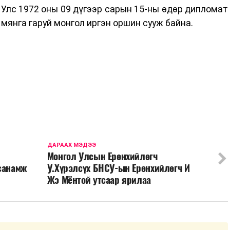
Улс 1972 оны 09 дүгээр сарын 15-ны өдөр дипломат
мянга гаруй монгол иргэн оршин сууж байна.
ДАРААХ МЭДЭЭ
Монгол Улсын Ерөнхийлөгч
 санамж
У.Хүрэлсүх БНСУ-ын Ерөнхийлөгч И
Жэ Мёнтой утсаар ярилаа