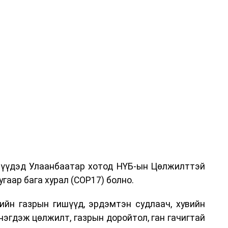
дрүүдэд Улаанбаатар хотод НҮБ-ын Цөлжилттэй
гаар бага хурал (COP17) болно.
ийн газрын гишүүд, эрдэмтэн судлаач, хувийн
нэгдэж цөлжилт, газрын доройтол, ган гачигтай