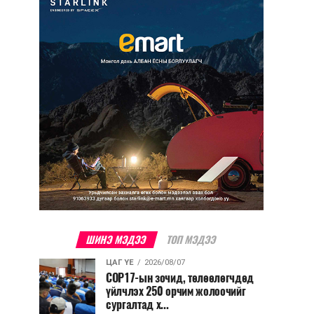
ШИНЭ МЭДЭЭ
ТОП МЭДЭЭ
ЦАГ ҮЕ
2026/08/07
COP17-ын зочид, төлөөлөгчдөд
үйлчлэх 250 орчим жолоочийг
сургалтад х...