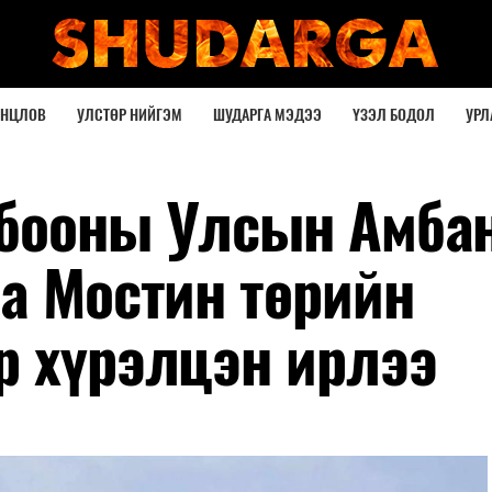
ОНЦЛОВ
УЛСТӨР НИЙГЭМ
ШУДАРГА МЭДЭЭ
ҮЗЭЛ БОДОЛ
УРЛ
лбооны Улсын Амба
та Мостин төрийн
р хүрэлцэн ирлээ