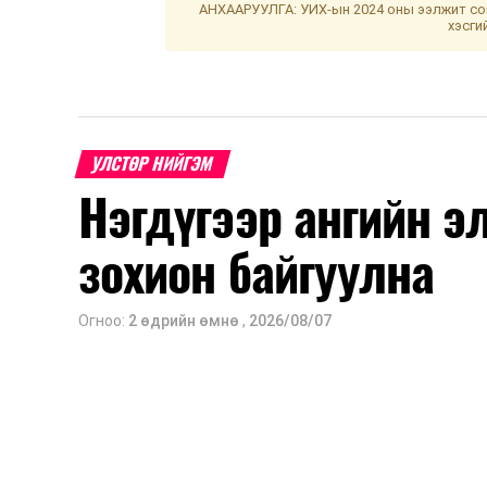
АНХААРУУЛГА: УИХ-ын 2024 оны ээлжит сон
хэсги
УЛСТӨР НИЙГЭМ
Нэгдүгээр ангийн э
зохион байгуулна
Огноо:
2 өдрийн өмнө
,
2026/08/07