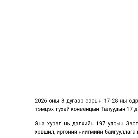
2026 оны 8 дугаар сарын 17-28-ны ө
тэмцэх тухай конвенцын Талуудын 17 ду
Энэ хурал нь дэлхийн 197 улсын Засг
хэвшил, иргэний нийгмийн байгууллага 