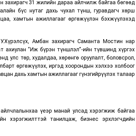
 захирагч 31 жилийн дараа айлчилж байгаа бөгөөд
лайн бүс нутаг дахь чухал түнш, гуравдагч хөрш
цаа, хамтын ажиллагааг өргөжүүлэн бэхжүүлэхэд
У.Хүрэлсүх, Амбан захирагч Саманта Мостин нар
ат ахиулан “Иж бүрэн түншлэл”-ийн түвшинд хүргэх
нд улс төр, худалдаа, хөрөнгө оруулалт, боловсрол,
лбарт өргөжүүлэх, иргэд хоорондын хэлхээ холбоог
тавцан дахь хамтын ажиллагааг гүнзгийрүүлэх талаар
айлчлалынхаа үеэр манай улсад хэрэгжиж байгаа
ийн хэрэгжилттэй танилцаж, бизнес эрхлэгчдийн