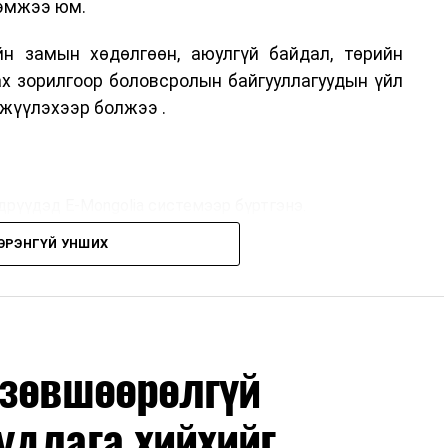
хэмжээ юм.
н замын хөдөлгөөн, аюулгүй байдал, төрийн
ах зорилгоор боловсролын байгууллагуудын үйл
жүүлэхээр болжээ .
дрүүдэд E-Mongolia системээр бүртгэнэ.
ЭРЭНГҮЙ УНШИХ
дрүүдэд E-Mongolia системээр бүртгэнэ.
гийн баг сургуулиуд дээр ажиллахгүй.
 зөвшөөрөлгүй
удлага хийхийг
маар эхэлнэ.