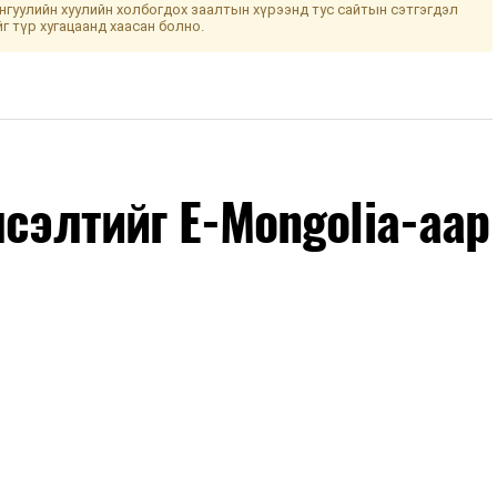
гуулийн хуулийн холбогдох заалтын хүрээнд тус сайтын сэтгэгдэл
йг түр хугацаанд хаасан болно.
лсэлтийг E-Mongolia-аар