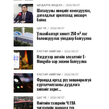
ШУДАРГА МЭДЭЭ
2026/08/07
Шатахууны нөөцийг нэмэгдүүлэх,
доголдлыг арилгахад анхаарч
байна
ЦАГ ҮЕ
2026/08/07
Улаанбаатарт хоногт 250 м³ лаг
боловсруулах үйлдвэр байгуулна
УЛСТӨР НИЙГЭМ
2026/08/07
Нэгдүгээр ангийн элсэлтийг E-
Mongolia-аар зохион байгуулна
УЛСТӨР НИЙГЭМ
2026/08/07
Францад иргэд рүү зөвшөөрөлгүй
сурталчилгааны дуудлага
хийхийг хориг...
ЦАГ ҮЕ
2026/08/07
Нийтийн тээврийн Ч:19А
чиглэлийн замналд түр