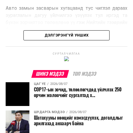
эрчим хүч үйлдвэрлэдэг.
Авто замын засварын хугацаанд тус чиглэл дараах
Ийнхүү лаг хатаах, шатаах технологийг лагийн
зураглалын дагуу үйлчилгээ үзүүлэх тул иргэд та
эзлэхүүнийг бууруулахын зэрэгцээ эрчим хүч
бүхэн зорчилтоо төлөвлөнө үү
гэж Нийтийн тээврийн
үйлдвэрлэх, нөөцийг дахин ашиглах чиглэлээр олон
бодлогын газраас мэдээллээ.
улсад өргөн ашиглаж байна.
ДЭЛГЭРЭНГҮЙ УНШИХ
СУРТАЛЧИЛГАА
ШИНЭ МЭДЭЭ
ТОП МЭДЭЭ
ЦАГ ҮЕ
2026/08/07
COP17-ын зочид, төлөөлөгчдөд үйлчлэх 250
орчим жолоочийг сургалтад х...
ШУДАРГА МЭДЭЭ
2026/08/07
Шатахууны нөөцийг нэмэгдүүлэх, доголдлыг
арилгахад анхаарч байна