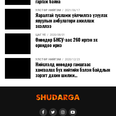
гаргаж байна
УЛСТӨР НИЙГЭМ
2021/06/17
Яаралтай тусламж үйлчилгээ үзүүлэх
явуулын амбулатори ажиллаж
эхэллээ
ЦАГ ҮЕ
2020/08/01
Өнөөдөр БНСУ-аас 260 иргэн эх
орондоо ирнэ
УЛСТӨР НИЙГЭМ
2020/12/23
Нийслэлд өнөөдөр гамшгаас
хамгаалах бүх нийтийн бэлэн байдлын
зэрэгт дахин шилжи...