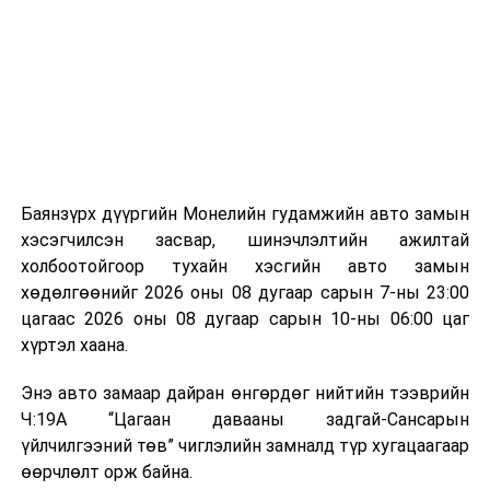
байгууламжаас гардаг лагийг байгаль орчинд аюулгүй
мэдээллээ.
аргаар боловсруулж, эзлэхүүнийг эрс бууруулах
зориулалттай. Лагийг өндөр температурт шатааснаар
эзлэхүүн нь 90 хүртэл хувиар буурч, бактери, вирус
болон бусад өвчин үүсгэгч бичил биетнийг устгах
боломжтой.
Түүнчлэн шаталтын явцад үүсэх дулааныг цахилгаан
болон дулааны эрчим хүч үйлдвэрлэхэд ашиглаж
Баянзүрх дүүргийн Монелийн гудамжийн авто замын
болдог. Зарим технологийн хувьд шаталтын дараа
хэсэгчилсэн засвар, шинэчлэлтийн ажилтай
үлдэх үнснээс фосфор зэрэг ашигт эрдсийг сэргээн
холбоотойгоор тухайн хэсгийн авто замын
авах боломжтой аж.
хөдөлгөөнийг 2026 оны 08 дугаар сарын 7-ны 23:00
цагаас 2026 оны 08 дугаар сарын 10-ны 06:00 цаг
Япон, Герман, Швейцар, Нидерланд, Өмнөд Солонгос
хүртэл хаана.
зэрэг улс лаг хатаах, шатаах технологийг ашиглаж
байна. Тухайлбал, Германд лаг шатаах үйлдвэрээс
Энэ авто замаар дайран өнгөрдөг нийтийн тээврийн
гарсан үнснээс фосфор сэргээн авах технологи
Ч:19А “Цагаан давааны задгай-Сансарын
ашигладаг бол Нидерландад төвлөрсөн лаг
үйлчилгээний төв” чиглэлийн замналд түр хугацаагаар
боловсруулах үйлдвэрүүдээр дулаан, цахилгаан
өөрчлөлт орж байна.