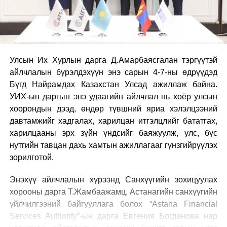
Улсын Их Хурлын дарга Д.Амарбаясгалан тэргүүтэй
айлчлалын бүрэлдэхүүн энэ сарын 4-7-ны өдрүүдэд
Бүгд Найрамдах Казахстан Улсад ажиллаж байна.
УИХ-ын даргын энэ удаагийн айлчлал нь хоёр улсын
хоорондын дээд, өндөр түвшний яриа хэлэлцээний
давтамжийг хадгалах, харилцан итгэлцлийг бататгах,
харилцааны эрх зүйн үндсийг баяжуулж, улс, бүс
нутгийн тавцан дахь хамтын ажиллагааг гүнзгийрүүлэх
зорилготой.
Энэхүү айлчлалын хүрээнд Санхүүгийн зохицуулах
хорооны дарга Т.Жамбаажамц, Астанагийн санхүүгийн
үйлчилгээний байгууллага болох “Astana Financial
Services Authoritу”-ын дарга Евгения Богданова нар