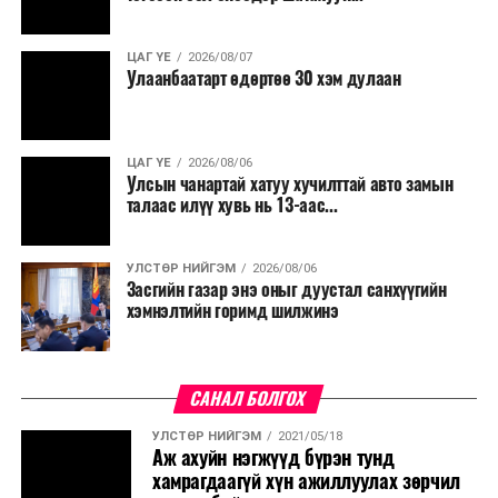
ЦАГ ҮЕ
2026/08/07
Улаанбаатарт өдөртөө 30 хэм дулаан
ЦАГ ҮЕ
2026/08/06
Улсын чанартай хатуу хучилттай авто замын
талаас илүү хувь нь 13-аас...
УЛСТӨР НИЙГЭМ
2026/08/06
Засгийн газар энэ оныг дуустал санхүүгийн
хэмнэлтийн горимд шилжинэ
САНАЛ БОЛГОХ
УЛСТӨР НИЙГЭМ
2021/05/18
Аж ахуйн нэгжүүд бүрэн тунд
хамрагдаагүй хүн ажиллуулах зөрчил