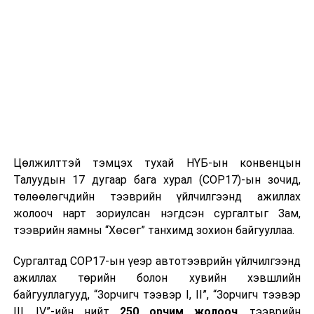
бэхжүүлэхэд чиглэсэн томоохон алхам боллоо.
“Astana Financial Services Authoritу” буюу Астанагийн
санхүүгийн үйлчилгээний байгууллага нь Үнэт цаасны
хороодын олон улсын байгууллага /IOSCO/-ын гишүүн
бөгөөд бусад орны санхүүгийн зохицуулагч 40 гаруй
байгууллагатай хоёр талт хамтын ажиллагааны
санамж бичиг байгуулж, санхүүгийн хяналт шалгалтын
чиглэлээр хамтран ажиллаж байна.
Цөлжилттэй тэмцэх тухай НҮБ-ын конвенцын
Талуудын 17 дугаар бага хурал (COP17)-ын зочид,
төлөөлөгчдийн тээврийн үйлчилгээнд ажиллах
жолооч нарт зориулсан нэгдсэн сургалтыг Зам,
тээврийн яамны “Хөсөг” танхимд зохион байгууллаа.
Сургалтад COP17-ын үеэр автотээврийн үйлчилгээнд
ажиллах төрийн болон хувийн хэвшлийн
байгууллагууд, “Зорчигч тээвэр I, II”, “Зорчигч тээвэр
III, IV”-ийн нийт
250 орчим жолооч
, тээврийн