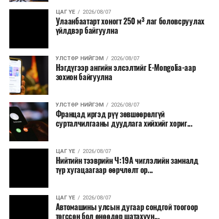
ЦАГ ҮЕ
2026/08/07
Улаанбаатарт хоногт 250 м³ лаг боловсруулах
үйлдвэр байгуулна
УЛСТӨР НИЙГЭМ
2026/08/07
Нэгдүгээр ангийн элсэлтийг E-Mongolia-аар
зохион байгуулна
УЛСТӨР НИЙГЭМ
2026/08/07
Францад иргэд рүү зөвшөөрөлгүй
сурталчилгааны дуудлага хийхийг хориг...
ЦАГ ҮЕ
2026/08/07
Нийтийн тээврийн Ч:19А чиглэлийн замналд
түр хугацаагаар өөрчлөлт ор...
ЦАГ ҮЕ
2026/08/07
Автомашины улсын дугаар сондгой тоогоор
төгссөн бол өнөөдөр шатахуун...