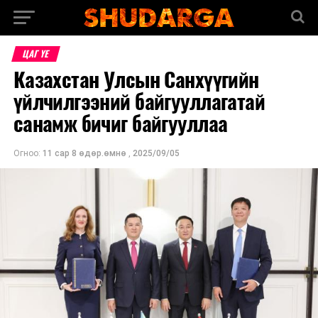
ЦАГ ҮЕ
Казахстан Улсын Санхүүгийн
үйлчилгээний байгууллагатай
санамж бичиг байгууллаа
Огноо:
11 сар 8 өдөр.өмнө
,
2025/09/05