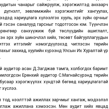
аудитын чанарыг сайжруулж, хэрэгжилтэд анхаарч
 дүгнэлт, зөвлөмжийн хэрэгжилтийг хангуулах,
гээдэд хариуцлага хүлээлгэх хууль, эрх зүйн орчныг
й гэсэн саналууд гарсныг тодотгосон юм. Түүнчлэн
рөнгөөр санхүүжиж буй төслүүдийн ашиглалт,
эн эрх зүйн шинэчлэл хийх, төсөвт байгууллагуудын
итгэх итгэлийг нэмэгдүүлэхэд чиглэсэн төрийн
хыг захиад, хуулийн хүрээнд Улсын Их Хуралтай үр
э.
й аудитор асан Д.Загджав тамга, холбогдох баримт
омилогдсон Ерөнхий аудитор С.Магнайсүрэнд төрийн
 бусаар хэрэгжүүлэх хүндтэй бөгөөд хариуцлагатай
 хүслээ.
л тод, нээлттэй ажиллах зарчмыг хангаж, мэдээлэл
иглаж ажиллана хэмээсэн. Мөн аудит хийх явцад