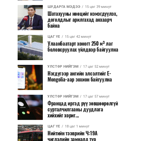
ШУДАРГА МЭДЭЭ
15 цаг 39 минут
Шатахууны нөөцийг нэмэгдүүлэх,
доголдлыг арилгахад анхаарч
байна
ЦАГ ҮЕ
15 цаг 42 минут
Улаанбаатарт хоногт 250 м³ лаг
боловсруулах үйлдвэр байгуулна
УЛСТӨР НИЙГЭМ
17 цаг 52 минут
Нэгдүгээр ангийн элсэлтийг E-
Mongolia-аар зохион байгуулна
УЛСТӨР НИЙГЭМ
17 цаг 57 минут
Францад иргэд рүү зөвшөөрөлгүй
сурталчилгааны дуудлага
хийхийг хориг...
ЦАГ ҮЕ
18 цаг 1 минут
Нийтийн тээврийн Ч:19А
чиглэлийн замналд түр