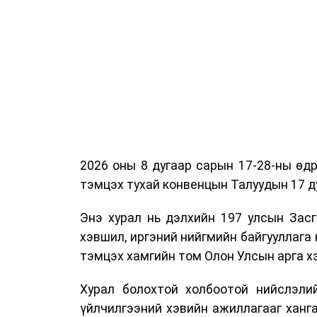
2026 оны 8 дугаар сарын 17-28-ны ө
тэмцэх тухай конвенцын Талуудын 17 ду
Энэ хурал нь дэлхийн 197 улсын Засг
хэвшил, иргэний нийгмийн байгууллага 
тэмцэх хамгийн том Олон Улсын арга 
Хурал болохтой холбоотой нийслэлий
үйлчилгээний хэвийн ажиллагааг ханг