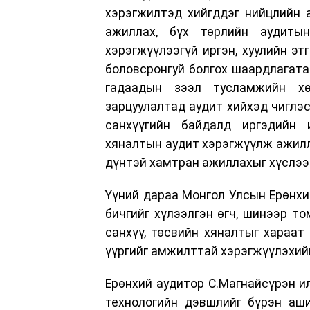
хэрэгжилтэд хийгддэг нийцлийн 
ажиллах, бүх төрлийн аудитын
хэрэгжүүлээгүй иргэн, хуулийн эт
боловсронгуй болгох шаардлагата
гадаадын зээл тусламжийн хө
зарцуулалтад аудит хийхэд чиглэс
санхүүгийн байдалд иргэдийн 
хяналтын аудит хэрэгжүүлж ажилла
дүнтэй хамтран ажиллахыг хүслэ
Үүний дараа Монгол Улсын Ерөнхи
бичгийг хүлээлгэн өгч, шинээр т
санхүү, төсвийн хяналтыг хараат
үүргийг амжилттай хэрэгжүүлэхийг
Ерөнхий аудитор С.Магнайсүрэн и
технологийн дэвшлийг бүрэн аш