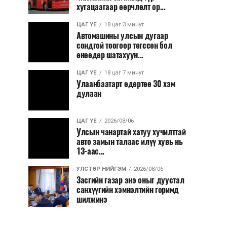
хугацаагаар өөрчлөлт ор...
ЦАГ ҮЕ
18 цаг 3 минут
Автомашины улсын дугаар
сондгой тоогоор төгссөн бол
өнөөдөр шатахуун...
ЦАГ ҮЕ
18 цаг 7 минут
Улаанбаатарт өдөртөө 30 хэм
дулаан
ЦАГ ҮЕ
2026/08/06
Улсын чанартай хатуу хучилттай
авто замын талаас илүү хувь нь
13-аас...
УЛСТӨР НИЙГЭМ
2026/08/06
Засгийн газар энэ оныг дуустал
санхүүгийн хэмнэлтийн горимд
шилжинэ