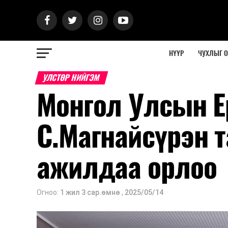
НҮҮР
ЧУХЛЫГ 
УЛСТӨР НИЙГЭМ
Монгол Улсын Е
С.Магнайсүрэн т
ажилдаа орлоо
Огноо:
1 жил 3 сар.өмнө
,
2025/05/14