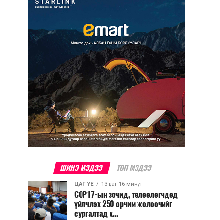
ШИНЭ МЭДЭЭ
ТОП МЭДЭЭ
ЦАГ ҮЕ
13 цаг 16 минут
COP17-ын зочид, төлөөлөгчдөд
үйлчлэх 250 орчим жолоочийг
сургалтад х...