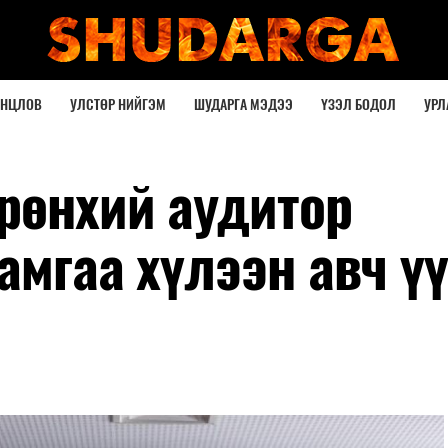
ОНЦЛОВ
УЛСТӨР НИЙГЭМ
ШУДАРГА МЭДЭЭ
ҮЗЭЛ БОДОЛ
УРЛ
рөнхий аудитор
амгаа хүлээн авч үү