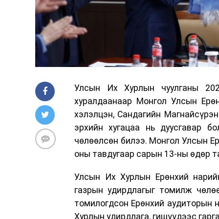
Улсын Их Хурлын чуулганы 202
хуралдаанаар Монгол Улсын Ерөн
хэлэлцэн, Сандагийн Магнайсүрэн
эрхийн хугацаа нь дуусгавар б
чөлөөлсөн билээ. Монгол Улсын Е
оны тавдугаар сарын 13-ны өдөр т
Улсын Их Хурлын Ерөнхий нарий
газрын удирдлагыг томилж чөлөө
томилогдсон Ерөнхий аудиторын н
Хурлын удирдлага, гишүүдээс гарг