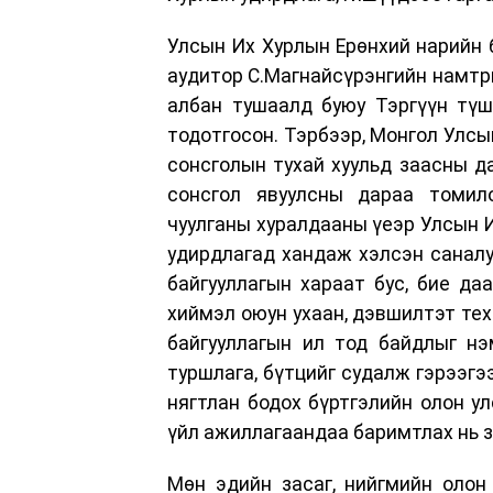
Улсын Их Хурлын Ерөнхий нарийн 
аудитор С.Магнайсүрэнгийн намтр
албан тушаалд буюу Тэргүүн тү
тодотгосон. Тэрбээр, Монгол Улсы
сонсголын тухай хуульд заасны д
сонсгол явуулсны дараа томило
чуулганы хуралдааны үеэр Улсын И
удирдлагад хандаж хэлсэн саналу
байгууллагын хараат бус, бие да
хиймэл оюун ухаан, дэвшилтэт тех
байгууллагын ил тод байдлыг нэ
туршлага, бүтцийг судалж гэрээгэ
нягтлан бодох бүртгэлийн олон ул
үйл ажиллагаандаа баримтлах нь з
Мөн эдийн засаг, нийгмийн олон