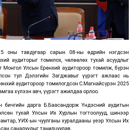
5 оны тавдугаар сарын 08-ны өдрийн нэгдсэн
хий аудиторыг томилох, чөлөөлөх тухай асуудлыг
г Монгол Улсын Ерөнхий аудитороор томилж, бүрэн
олсон тул Дэлэгийн Загджавыг үүрэгт ажлаас нь
рөнхий аудитороор томилогдсон С.Магнайсүрэн 2025
амгаа хүлээн авч, үүрэгт ажилдаа орлоо.
н бичгийн дарга Б.Баасандорж Үндэсний аудитын
лсөн тухай Улсын Их Хурлын тогтоолууд, шинээр
амтар, УИХ-ын чуулганы хуралдааны үеэр Улсын Их
асан саналуудыг танилцуулав.