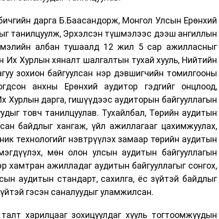
бичгийн дарга Б.Баасандорж, Монгол Улсын Ерөнхий
ыг танилцуулж, Эрхэлсэн түшмэлээс дээш ангиллын
шмэлийн албан тушаалд 12 жил 5 сар ажилласныг
н Их Хурлын хяналт шалгалтын тухай хууль, Нийтийн
агуу зохион байгуулсан нэр дэвшигчийн томилгооны
гдсон анхны Ерөнхий аудитор гэдгийг онцлоод,
х Хурлын дарга, гишүүдээс аудиторын байгууллагын
удыг товч танилцуулав. Тухайлбал, Төрийн аудитын
асан байдлыг хангаж, үйл ажиллагааг цахимжуулах,
ник технологийг нэвтрүүлэх замаар төрийн аудитын
мэгдүүлэх, мөн олон улсын аудитын байгууллагын
эр хамтран ажилладаг аудитын байгууллагыг сонгох,
сын аудитын стандарт, сахилга, ёс зүйтэй байдлыг
үйтэй гэсэн саналуудыг уламжилсан.
 талт харилцааг зохицуулдаг хууль тогтоомжуудын