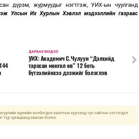
сан дүрэм, журмуудыг нэгтгэж, УИХ-ын чуулганд
гэж Улсын Их Хурлын Хэвлэл мэдээллийн газраас
ДАРААХ МЭДЭЭ
УИХ: Академич С.Чулуун “Дэлхийд
144
тархсан монгол өв” 12 боть
р
бүтээлийнхээ дээжийг бэлэглэв
гуулийн хуулийн холбогдох заалтын хүрээнд тус сайтын сэтгэгдэл
йг түр хугацаанд хаасан болно.