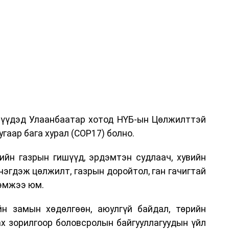
дрүүдэд Улаанбаатар хотод НҮБ-ын Цөлжилттэй
гаар бага хурал (COP17) болно.
ийн газрын гишүүд, эрдэмтэн судлаач, хувийн
нэгдэж цөлжилт, газрын доройтол, ган гачигтай
хэмжээ юм.
н замын хөдөлгөөн, аюулгүй байдал, төрийн
ах зорилгоор боловсролын байгууллагуудын үйл