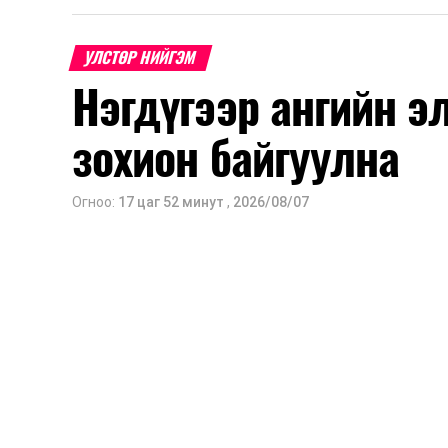
УЛСТӨР НИЙГЭМ
Нэгдүгээр ангийн э
зохион байгуулна
Огноо:
17 цаг 52 минут
,
2026/08/07