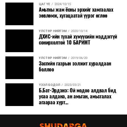
ЦАГ ҮЕ
2024/10/15
Амьтны жам ёсны эрхийг хамгаалах
зөвлөмж, хугацаатай үүрэг өглөө
УЛСТӨР НИЙГЭМ
2020/10/14
ДХИС-ийн тухай хүмүүсийн мэддэггүй
сонирхолтой 10 БАРИМТ
УЛСТӨР НИЙГЭМ
2019/06/20
Засгийн газрын ээлжит хуралдаан
боллоо
ҮЗЭЛ БОДОЛ
2023/03/21
Б.Бат-Эрдэнэ: Ой модоо алдвал бид
усаа алдана, ан амьтан, амьсгалах
агаараа хүрт...