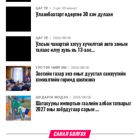
ЦАГ ҮЕ
3 цаг 59 минут
Улаанбаатарт өдөртөө 30 хэм дулаан
ЦАГ ҮЕ
2026/08/06
Улсын чанартай хатуу хучилттай авто замын
талаас илүү хувь нь 13-аас...
УЛСТӨР НИЙГЭМ
2026/08/06
Засгийн газар энэ оныг дуустал санхүүгийн
хэмнэлтийн горимд шилжинэ
ШУДАРГА МЭДЭЭ
2026/08/06
Шатахууны импортын гаалийн албан татварыг
2027 оны хоёрдугаар сарын ...
САНАЛ БОЛГОХ