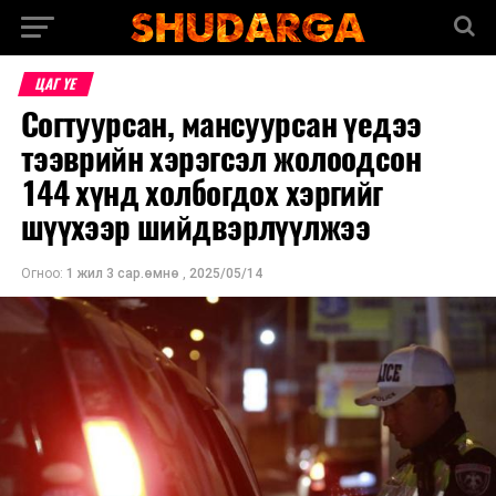
ЦАГ ҮЕ
Согтуурсан, мансуурсан үедээ
тээврийн хэрэгсэл жолоодсон
144 хүнд холбогдох хэргийг
шүүхээр шийдвэрлүүлжээ
Огноо:
1 жил 3 сар.өмнө
,
2025/05/14