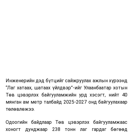
мансуурсан үедээ тээврийн хэрэгсэл жолоодсон”
хэрэгт дээд болон бүрэн дунд боловсролтой,
хөдөлмөр эрхэлдэг хүмүүс зонхилон холбогджээ.
Үйлдэгдсэн нийт гэмт хэргийн 66.6 хувь нь өдрийн
цагаар, 33.3 хувь нь шөнийн цагаар буюу 22-06
цагийн хооронд үйлдэгдсэн бөгөөд Сонгинохайрхан,
Баянзүрх дүүрэгт хамгийн их бүртгэгдсэн байна.
Инженерийн дэд бүтцийг сайжруулах ажлын хүрээнд
“Лаг хатаах, шатаах үйлдвэр”-ийг Улаанбаатар хотын
Төв цэвэрлэх байгууламжийн урд хэсэгт, нийт 40
мянган ам метр талбайд 2025-2027 онд байгуулахаар
төлөвлөжээ.
Одоогийн байдлаар Төв цэвэрлэх байгууламжаас
хоногт дунджаар 238 тонн лаг гардаг бөгөөд