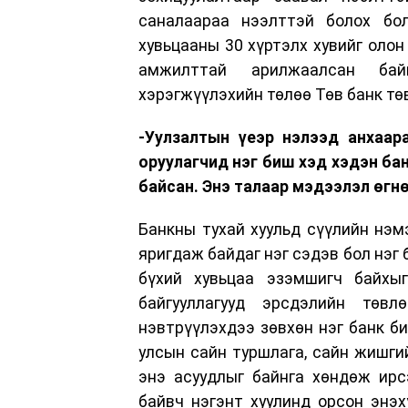
саналаараа нээлттэй болох бо
хувьцааны 30 хүртэлх хувийг олон
амжилттай арилжаалсан бай
хэрэгжүүлэхийн төлөө Төв банк т
-Уулзалтын үеэр нэлээд анхаар
оруулагчид нэг биш хэд хэдэн бан
байсан. Энэ талаар мэдээлэл өгнө
Банкны тухай хуульд сүүлийн нэм
яригдаж байдаг нэг сэдэв бол нэг
бүхий хувьцаа эзэмшигч байхы
байгууллагууд эрсдэлийн төвл
нэвтрүүлэхдээ зөвхөн нэг банк б
улсын сайн туршлага, сайн жишги
энэ асуудлыг байнга хөндөж ирс
байвч нэгэнт хуулинд орсон энэ