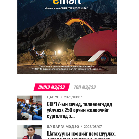
ШИНЭ МЭДЭЭ
ТОП МЭДЭЭ
ЦАГ ҮЕ
2026/08/07
COP17-ын зочид, төлөөлөгчдөд
үйлчлэх 250 орчим жолоочийг
сургалтад х...
ШУДАРГА МЭДЭЭ
2026/08/07
Шатахууны нөөцийг нэмэгдүүлэх,