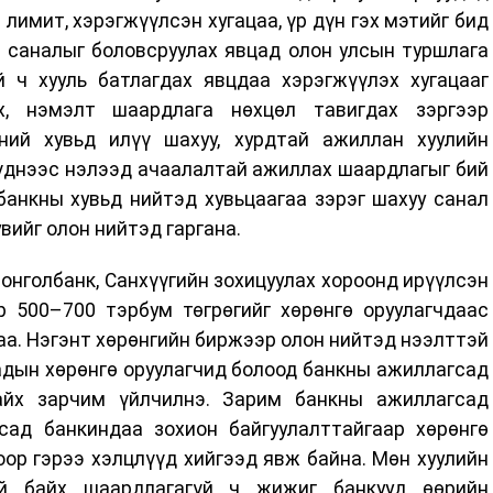
лимит, хэрэгжүүлсэн хугацаа, үр дүн гэх мэтийг бид
н саналыг боловсруулах явцад олон улсын туршлага
 ч хууль батлагдах явцдаа хэрэгжүүлэх хугацааг
ах, нэмэлт шаардлага нөхцөл тавигдах зэргээр
ний хувьд илүү шахуу, хурдтай ажиллан хуулийн
үүднээс нэлээд ачаалалтай ажиллах шаардлагыг бий
банкны хувьд нийтэд хувьцаагаа зэрэг шахуу санал
вийг олон нийтэд гаргана.
Монголбанк, Санхүүгийн зохицуулах хороонд ирүүлсэн
р 500–700 тэрбум төгрөгийг хөрөнгө оруулагчдаас
аа. Нэгэнт хөрөнгийн биржээр олон нийтэд нээлттэй
адын хөрөнгө оруулагчид болоод банкны ажиллагсад
йх зарчим үйлчилнэ. Зарим банкны ажиллагсад
сад банкиндаа зохион байгуулалттайгаар хөрөнгө
оор гэрээ хэлцлүүд хийгээд явж байна. Мөн хуулийн
эй байх шаардлагагүй ч жижиг банкууд өөрийн