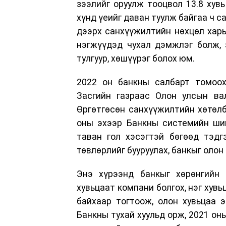
зээлийг оруулж тооцвол 13.8 хув
хүнд үеийг даван туулж байгаа ч с
дээрх санхүүжилтийн нөхцөл харь
нэгжүүдэд чухал дэмжлэг болж, 
тулгуур, хөшүүрэг болох юм.
2022 он банкны салбарт томоо
Засгийн газраас Олон улсын в
Өргөтгөсөн санхүүжилтийн хөтөл
оны эхээр Банкны системийн шин
таван гол хэсэгтэй бөгөөд тэдг
төвлөрлийг бууруулах, банкыг олон
Энэ хүрээнд банкыг хөрөнгийн
хувьцаат компани болгох, нэг хув
байхaaр тогтоож, олон хувьцаа э
Банкны тухай хуульд орж, 2021 он