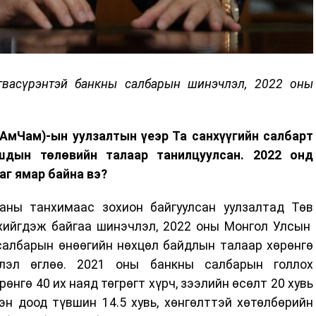
гвасүрэнтэй банкны салбарын шинэчлэл, 2022 оны
АмЧам)-ын уулзалтын үеэр Та санхүүгийн салбарт
шдын төлөвийн талаар танилцуулсан. 2022 онд
аг ямар байна вэ?
аны танхимаас зохион байгуулсан уулзалтад Төв
 хийгдэж байгаа шинэчлэл, 2022 оны Монгол Улсын
 салбарын өнөөгийн нөхцөл байдлын талаар хөрөнгө
элэл өглөө. 2021 оны банкны салбарын голлох
өнгө 40 их наяд төгрөгт хүрч, зээлийн өсөлт 20 хувь
эн доод түвшин 14.5 хувь, хөнгөлттэй хөтөлбөрийн