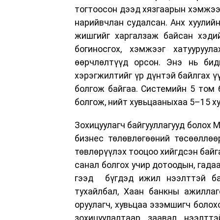
тогтоосон дээд хязгаарын хэмжээ 
нарийвчлан судалсан. Анх хуулий
жишгийг харгалзаж байсан хэдий
богиносгох, хэмжээг хатууруул
өөрчлөлтүүд орсон. Энэ нь бид
хэрэгжилтийг үр дүнтэй байлгах 
болгож байгаа. Системийн 5 том 
болгож, нийт хувьцааныхаа 5–15 ху
Зохицуулагч байгууллагууд болох 
бизнес төлөвлөгөөний төсөөллөө
төвлөрүүлэх тооцоо хийгдсэн байг
санал болгох учир дотоодын, гада
гээд бүгдэд ижил нээлттэй ба
тухайлбал, Хаан банкны ажиллаг
оруулагч, хувьцаа эзэмшигч болох
зохицуулалтаар заавал нээлтт