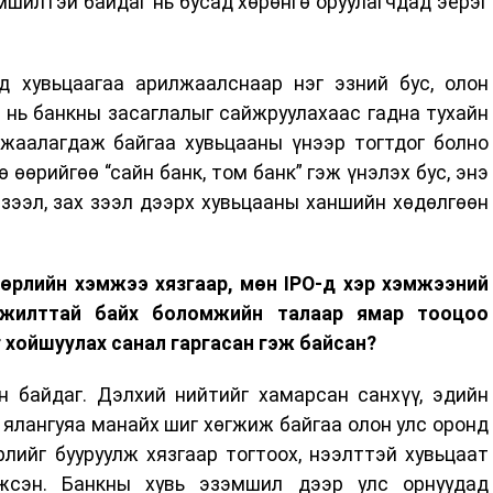
эмшилтэй байдаг нь бусад хөрөнгө оруулагчдад эерэг
д хувьцаагаа арилжаалснаар нэг эзний бус, олон
 нь банкны засаглалыг сайжруулахаас гадна тухайн
жаалагдаж байгаа хувьцааны үнээр тогтдог болно
ө өөрийгөө “сайн банк, том банк” гэж үнэлэх бус, энэ
зээл, зах зээл дээрх хувьцааны ханшийн хөдөлгөөн
өрлийн хэмжээ хязгаар, мөн IPO-
д х
эр хэмжээний
мжилттай байх боломжийн талаар ямар тооцоо
г
хойшуулах санал гаргасан гэж байсан?
 байдаг. Дэлхий нийтийг хамарсан санхүү, эдийн
ялангуяа манайх шиг хөгжиж байгаа олон улс оронд
лийг бууруулж хязгаар тогтоох, нээлттэй хувьцаат
жсэн. Банкны хувь эзэмшил дээр улс орнуудад