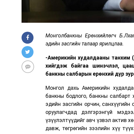
Монголбанкны Ерөнхийлөгч Б.Лха
эдийн засгийн талаар ярилцлаа.
-Америкийн худалдааны танхим (
хийгдэж байгаа шинэчлэл, цаа
банкны салбарын ерөнхий дүр зур
Монгол дахь Америкийн худалда
банкны бодлого, банкны салбарт
эдийн засгийн орчин, санхүүгийн
оруулагчдад дэлгэрэнгүй мэдэ
үзүүлэлтүүдийг авч үзвэл актив хөр
давж, төгрөгийн зээлийн хүү түүх