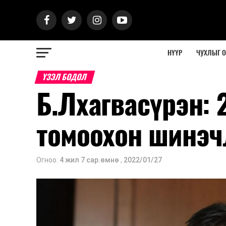
НҮҮР
ЧУХЛЫГ 
ҮЗЭЛ БОДОЛ
Б.Лхагвасүрэн: 
томоохон шинэч
Огноо:
4 жил 7 сар.өмнө
,
2022/01/27