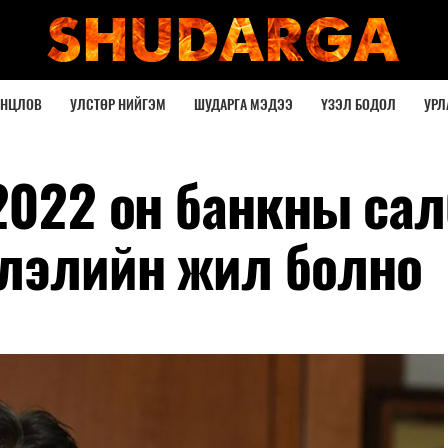
ОНЦЛОВ
УЛСТӨР НИЙГЭМ
ШУДАРГА МЭДЭЭ
ҮЗЭЛ БОДОЛ
УРЛ
2022 он банкны сал
лэлийн жил болно