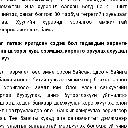
ломжтой. Энэ хүрээнд саяхан Богд банк нийт
 нийтэд санал болгож 30 тэрбум төгрөгийн хувьцааг
гаа. Хуулийн хүрээнд зорилгоо амжилттай
өвлөрөн ажиллаж байна.
ал татаж яригдсан сэдэв бол гадаадын хөрөнгө
канд зэрэг хувь эзэмших, хөрөнгө оруулах асуудал
 үү?
элт өөрчлөлтөөс өмнө орсон байсан, одоо ч байнга
 банкны нөлөө бүхий хувь эзэмшигч өөр банкны нөлөө
г хориглосон заалт юм. Олон улсын санхүүгийн
өрлөө бууруулах, шинэ бүтээгдэхүүн үйлчилгээ
иш хэд хэдэн банкаар дамжуулан хэрэгжүүлэх, олон
йг нэвтрүүлэхдээ олон банкыг хамруулах зорилгоор
эн. Төв банкны хувьд энэ санаачилгыг дэмжмээр
хүү заалтыг ялгавартай мөрдүүлэх боломжгүй учир