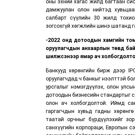
оны эхний хагас жилд багтаан си
дамжуулан олон нийтэд хувьцаа
салбарт сүүлийн 30 жилд тохио
зогсохгүй хөгжлийн шинэ шатанд г
-2022 онд дотоодын хамгийн том
оруулагчдын анхаарлын төвд бай
шилжсэнээр ямар ач холбогдолто
Банкууд хөрөнгийн бирж дээр IP
оруулагчдад ч банкыг нээлттэй бо
урсгалыг нэмэгдүүлэх, олон улсы
дотоодын бизнесийн стандартыг са
олон ач холбогдолтой. Иймд сан
гаргагчдын хувьд гадны хөрөнгө
таатай орчныг бүрдүүлэхийг зо
санхүүгийн корпораци, Европын сэ