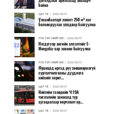
доголдлыг арилгахад анхаарч
байна
ЦАГ ҮЕ
2026/08/07
Улаанбаатарт хоногт 250 м³ лаг
боловсруулах үйлдвэр байгуулна
УЛСТӨР НИЙГЭМ
2026/08/07
Нэгдүгээр ангийн элсэлтийг E-
Mongolia-аар зохион байгуулна
УЛСТӨР НИЙГЭМ
2026/08/07
Францад иргэд рүү зөвшөөрөлгүй
сурталчилгааны дуудлага
хийхийг хориг...
ЦАГ ҮЕ
2026/08/07
Нийтийн тээврийн Ч:19А
чиглэлийн замналд түр
хугацаагаар өөрчлөлт ор...
ЦАГ ҮЕ
2026/08/07