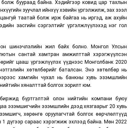
ь болж буураад байна. Хэдийгээр ковид цар тахлын
анхүүгийн зуучлал ийнхүү хэвийн үргэлжилж, зах зээл
цангуй таатай болж ирж байгаа нь иргэд, аж ахуйн
эдийн засгийн сэргэлтийг үргэлжлүүлэхэд нэг гол
хон шинэчлэлийн жил байх болно. Монгол Улсын
алютын сантай хамтран амжилттай хэрэгжүүлсэн
бөрийг цааш үргэжлүүлэх үүднээс Монголбанк 2020
этгэлийн хөтөлбөрийг баталсан. Энэ хөтөлбөр нь
ээрээс хамгийн чухал нь банкны хувь эзэмшлийн
 нийтийн хяналттай болгох зорилт юм.
 биржид бүртгэлтэй олон нийтийн компани буюу
ьцаа эзэмшигчийн эзэмшлийн дээд хязгаарыг 20 хувь
зэмшигч, хөрөнгө оруулагчтай болгох өөрчлөлтүүд
ы 1 дүгээр сараас хэрэгжиж эхлээд байна. Мөн 2022