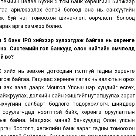
стемийн нөлөө бүхий 5 том банк хөрөнгийн биржээр
гаа арилжаалах ёстой бөгөөд энэ нь санхүүгийн
ж буй нэг томоохон шинэчлэл, өөрчлөлт болоод
арах арга хэмжээ болно.
 5 банк IPO хийхээр хүлээгдэж байгаа нь хөрөнгө
на. Системийн гол банкууд олон нийтийн өмчлөлд
й вэ?
O хийх нь зөвхөн дотоодын гэлтгүй гадны хөрөнгө
лгож байгаа. Гаднаас хөрөнгө татах нь валютын орох
н зах зээл дээрх Монгол Улсын нэр хүндийг өсгөх,
йжруулах, дэлхийн сайн жишгийг нутагшуулах зэрэг
хүүгийн салбарт бодлого тодорхойлогч, шийдвэр
 оруулагчдад нээлттэй байх, хөрөнгө оруулалтын
рьж байна. Мэдээж манай банкуудад Олон улсын
ргэн босголт, хөгжлийн банк зэрэг гадны томоохон