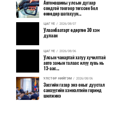
Автомашины улсын дугаар
сондгой тоогоор төгссөн бол
өнөөдөр шатахуун...
ЦАГ ҮЕ
2026/08/07
Улаанбаатарт өдөртөө 30 хэм
дулаан
ЦАГ ҮЕ
2026/08/06
Улсын чанартай хатуу хучилттай
авто замын талаас илүү хувь нь
13-аас...
УЛСТӨР НИЙГЭМ
2026/08/06
Засгийн газар энэ оныг дуустал
санхүүгийн хэмнэлтийн горимд
шилжинэ