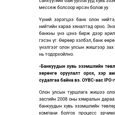
санхүүгийн байгууллагууд хувь эз
мессеж болсоор ирсэн болов уу.
Үүний зэрэгцээ банк олон нийтэ
нийтийн хараа хяналтад орно. Энэ
банкны үнэ цэнэ бирж дээр арил
гэсэн үг. Өөрөөр хэлбэл, банк өөрө
үнэлгээг олон улсын жишгээр зах 
нь тодорхойлно.
-Банкуудын хувь эзэмшлийн төвл
хөрөнгө оруулалт орох, хэр а
судалгаа байна вэ. ОУВС-
аас IPO-
Олон улсын туршлага жишээ олон
засгийн 2008 оны хямралын дараа 
банкуудын хувь эзэмшлийн төвлөр
компани болгох процесс эрчим