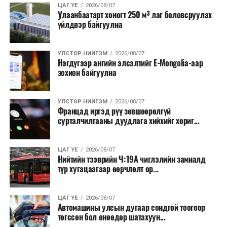
ЦАГ ҮЕ
2026/08/07
Мөн бүх шатны төсвийн ерөнхийлөн захирагч нарт
Улаанбаатарт хоногт 250 м³ лаг боловсруулах
үйлдвэр байгуулна
салбар бүрдээ урсгал зардлыг 20 хувиар бууруулах,
нөхөн томилгоо хийхгүй байх, аялал, амралт, зугаалга,
хамт олны урлаг, спортын арга хэмжээг зохион
УЛСТӨР НИЙГЭМ
2026/08/07
байгуулахгүй байх, төрийн албанд шинэ орон тоо бий
Нэгдүгээр ангийн элсэлтийг E-Mongolia-аар
зохион байгуулна
болгохгүй байх, эрчим хүчний хэрэглээг хэмнэх, хурал,
сургалтыг цахим хэлбэрт шилжүүлэх, төрийн албан
хаагчдыг зарим өдрүүдэд цахимаар ажиллуулах арга
УЛСТӨР НИЙГЭМ
2026/08/07
хэмжээг үргэлжлүүлэхийг үүрэг болголоо.
Францад иргэд рүү зөвшөөрөлгүй
сурталчилгааны дуудлага хийхийг хориг...
Төсвийн сахилга бат сайжирч, эдийн засгийн нөхцөл
байдал хэвийн болсон тохиолдолд эдгээр
ЦАГ ҮЕ
2026/08/07
хязгаарлалтыг үе шаттайгаар сулруулах юм.
Нийтийн тээврийн Ч:19А чиглэлийн замналд
түр хугацаагаар өөрчлөлт ор...
ЦАГ ҮЕ
2026/08/07
Автомашины улсын дугаар сондгой тоогоор
төгссөн бол өнөөдөр шатахуун...