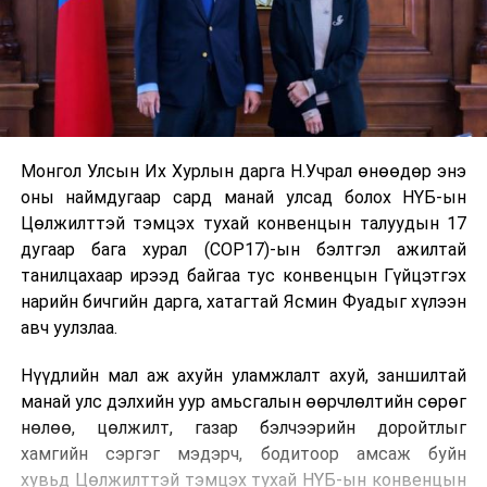
Монгол Улсын Их Хурлын дарга Н.Учрал өнөөдөр энэ
оны наймдугаар сард манай улсад болох НҮБ-ын
Цөлжилттэй тэмцэх тухай конвенцын талуудын 17
дугаар бага хурал (COP17)-ын бэлтгэл ажилтай
танилцахаар ирээд байгаа тус конвенцын Гүйцэтгэх
нарийн бичгийн дарга, хатагтай Ясмин Фуадыг хүлээн
авч уулзлаа.
Нүүдлийн мал аж ахуйн уламжлалт ахуй, заншилтай
манай улс дэлхийн уур амьсгалын өөрчлөлтийн сөрөг
нөлөө, цөлжилт, газар бэлчээрийн доройтлыг
хамгийн сэргэг мэдэрч, бодитоор амсаж буйн
хувьд Цөлжилттэй тэмцэх тухай НҮБ-ын конвенцын