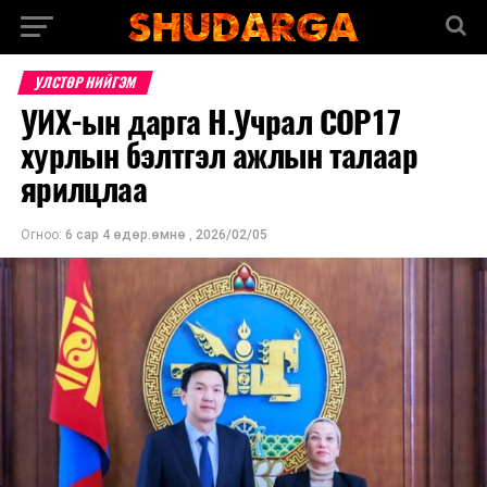
УЛСТӨР НИЙГЭМ
УИХ-ын дарга Н.Учрал COP17
хурлын бэлтгэл ажлын талаар
ярилцлаа
Огноо:
6 сар 4 өдөр.өмнө
,
2026/02/05