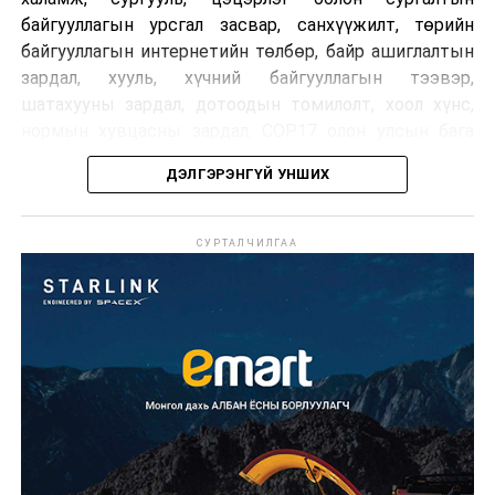
байгууллагын урсгал засвар, санхүүжилт, төрийн
байгууллагын интернетийн төлбөр, байр ашиглалтын
зардал, хууль, хүчний байгууллагын тээвэр,
шатахууны зардал, дотоодын томилолт, хоол хүнс,
нормын хувцасны зардал, COP17 олон улсын бага
хурлын зардал, Засгийн газрын өр, орон нутгийн нөөц
ДЭЛГЭРЭНГҮЙ УНШИХ
хөрөнгийн санхүүжилтийг хэвийн үргэлжлүүлэхээр
шийдвэрлэжээ.
СУРТАЛЧИЛГАА
Харин дараах зардлыг хязгаарлахаар болсон байна.
Үүнд:
Олон улсын болон Засгийн газрын
шийдвэртэйгээс бусад хурал, зөвлөгөөн, ой,
тэмдэглэлт өдөр, найр наадам, соёлын арга
хэмжээ;
Урьдчилан төлөвлөсөн төрийн өндөр албан
тушаалтны томилолтоос бусад гадаад