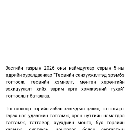
Хуулийг зөрчиж дуудлага хийсэн хувь хүнийг нэг
дуудлага тутамд 75 мянга хүртэлх евро, аж ахуйн
нэгжийг 375 мянга хүртэлх еврогоор торгох
боломжтой. Харин хэрэглэгч өөрөө зөвшөөрсөн,
эсвэл тухайн компанитай өмнө нь гэрээний
харилцаатай бөгөөд шинэ үйлчилгээ санал болгож
буй тохиолдолд хориг үйлчлэхгүй. Иргэд
зөвшөөрөлгүй дуудлагын талаар төрийн цахим
хуудсаар мэдээлэх боломжтой.
Засгийн газрын 2026 оны наймдугаар сарын 5-ны
Шинэ хууль Францын зах зээлд үйлчилдэг гадаадын
өдрийн хуралдаанаар “Төсвийн санхүүжилтэд эрэмбэ
дуудлагын төвүүдэд нөлөөлөхөөр байна. Тухайлбал,
тогтоож, төсвийн хэмнэлт, мөнгөн хөрөнгийн
Мароккогийн дуудлагын төвүүдийн орлогын 80 гаруй
зохицуулалт хийх зарим арга хэмжээний тухай”
хувь Францын зах зээлээс бүрддэг бөгөөд тус улсын
тогтоолыг баталлаа.
40–50 мянган ажлын байр эрсдэлд орж болзошгүйг
Мароккогийн хөдөлмөр эрхлэлтийн сайд мэдэгджээ.
Тогтоолоор төрийн албан хаагчдын цалин, тэтгэвэрт
гарах нэг удаагийн тэтгэмж, орон нутгийн нэмэгдэл
тэтгэмж, тэтгэвэр, хүүхдийн мөнгө, бүх төрлийн
халамж, сургууль, цэцэрлэг болон сургалтын