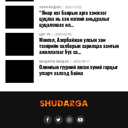
ҮЗЭЛ БОДОЛ
2021/12/22
“Ямар нэг баярын арга хэмжээг
цуцлах нь хэн нэгний амьдралыг
цуцалснаас ил...
ЦАГ ҮЕ
2025/02/05
Монгол, Азербайжан улсын зам
тээврийн салбарын харилцаа хамтын
ажиллагааг бүх са...
ШУДАРГА МЭДЭЭ
2022/08/17
Олимпын гүүрний явган хүний гарцыг
угсарч эхлээд байна