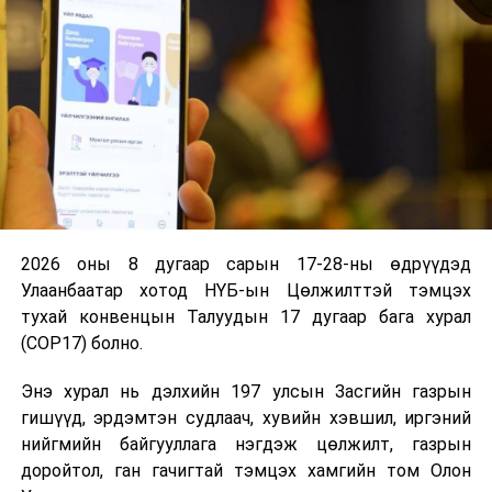
шийдвэрлэнэ гэдгийг тэрбээр Гүйцэтгэх нарийн
бичгийн даргад танилцууллаа.
Цөлжилттэй тэмцэх тухай конвенцын Гүйцэтгэх
нарийн бичгийн дарга Ясмин Фуад цөлжилттэй
тэмцэх асуудлаарх Монгол Улсын идэвх санаачилгыг
сайшааж, COP17 хурлын бэлтгэлийг өндөр түвшинд
ханган ажиллаж буй Улсын Их Хурал, Засгийн газар
болон Монголын ард түмэнд талархал дэвшүүлсэн
юм. Тэрбээр Монгол Улсын манлайлал, тэнцвэртэй
2026 оны 8 дугаар сарын 17-28-ны өдрүүдэд
гадаад бодлогын үр дүнд COP17 бага хурал
Улаанбаатар хотод НҮБ-ын Цөлжилттэй тэмцэх
Конвенцид оролцогч талуудын байр суурийг
тухай конвенцын Талуудын 17 дугаар бага хурал
ойртуулж, зөвшилцөлд хүрэхэд дэмжлэг үзүүлэх
(COP17) болно.
эерэг итгэлцэлд суурилсан талбар байх болно гэж
итгэж байгаагаа илэрхийлэв.
Энэ хурал нь дэлхийн 197 улсын Засгийн газрын
гишүүд, эрдэмтэн судлаач, хувийн хэвшил, иргэний
Олон улсын бага хурлыг Монгол Улсын иргэдэд
нийгмийн байгууллага нэгдэж цөлжилт, газрын
төдийгүй дэлхийн дахинд хүртээмжтэй бодит үр шим
доройтол, ган гачигтай тэмцэх хамгийн том Олон
бүхий чухал үйл ажиллагаа болгохыг зорьж