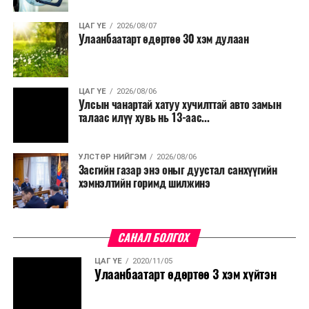
ЦАГ ҮЕ
2026/08/07
Улаанбаатарт өдөртөө 30 хэм дулаан
ЦАГ ҮЕ
2026/08/06
Улсын чанартай хатуу хучилттай авто замын
талаас илүү хувь нь 13-аас...
УЛСТӨР НИЙГЭМ
2026/08/06
Засгийн газар энэ оныг дуустал санхүүгийн
хэмнэлтийн горимд шилжинэ
САНАЛ БОЛГОХ
ЦАГ ҮЕ
2020/11/05
Улаанбаатарт өдөртөө 3 хэм хүйтэн