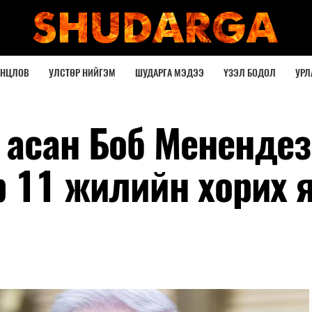
ОНЦЛОВ
УЛСТӨР НИЙГЭМ
ШУДАРГА МЭДЭЭ
ҮЗЭЛ БОДОЛ
УРЛ
 асан Боб Менендез
р 11 жилийн хорих 