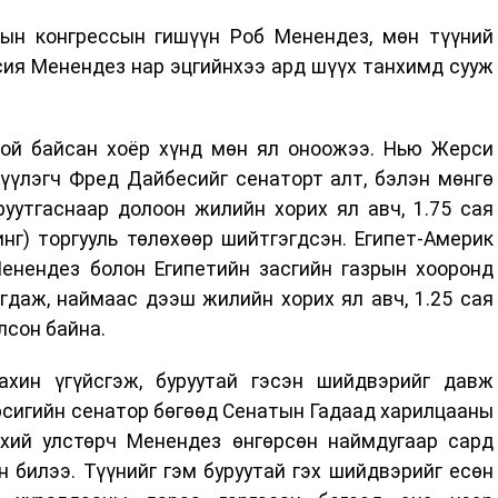
ын конгрессын гишүүн Роб Менендез, мөн түүний
сия Менендез нар эцгийнхээ ард шүүх танхимд сууж
ой байсан хоёр хүнд мөн ял оноожээ. Нью Жерси
үүлэгч Фред Дайбесийг сенаторт алт, бэлэн мөнгө
руутгаснаар долоон жилийн хорих ял авч, 1.75 сая
нг) торгууль төлөхөөр шийтгэгдсэн. Египет-Америк
енендез болон Египетийн засгийн газрын хооронд
гдаж, наймаас дээш жилийн хорих ял авч, 1.25 сая
лсон байна.
ахин үгүйсгэж, буруутай гэсэн шийдвэрийг давж
сигийн сенатор бөгөөд Сенатын Гадаад харилцааны
хий улстөрч Менендез өнгөрсөн наймдугаар сард
 билээ. Түүнийг гэм буруутай гэх шийдвэрийг есөн