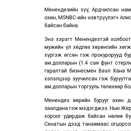
Менендезийн хүү, Ардчилсан нам
охин, MSNBC-ийн нэвтрүүлэгч Али
байсан байна.
Энэ хэрэгт Менендезтэй холбоот
мужийн үл хөдлөх хөрөнгийн хөгж
хүргэж өгсөн гэж прокурорууд бу
ам.долларын (1.4 сая фунт стерли
гаралтай бизнесмен Ваэл Хана М
хэлэлцээр зуучилсан гэж буруутга
ам.долларын торгууль төлөхөөр бо
Менендез өөрийн бурууг ахин д
заалдана гэж мэдэгджээ. Нью Жер
хороог удирдаж байсан нөлөө бү
Сенатын дээд танхимаас огцорсон