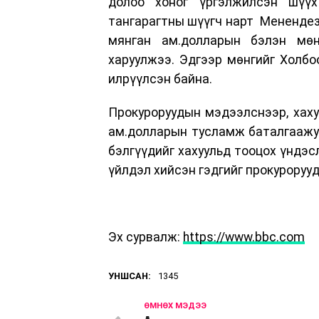
долоо хоног үргэлжилсэн шүүх
тангарагтны шүүгч нарт Менендез 
мянган ам.долларын бэлэн мөн
харуулжээ. Эдгээр мөнгийг Холбо
илрүүлсэн байна.
Прокуроруудын мэдээлснээр, хаху
ам.долларын тусламж баталгаажуу
бэлгүүдийг хахуульд тооцох үндэс
үйлдэл хийсэн гэдгийг прокуроруу
Эх сурвалж:
https://www.bbc.com
УНШСАН:
1345
ӨМНӨХ МЭДЭЭ