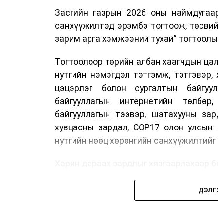
Засгийн газрын 2026 оны наймдугаа
санхүүжилтэд эрэмбэ тогтоож, төсвий
зарим арга хэмжээний тухай” тогтоолы
Тогтоолоор төрийн албан хаагчдын цали
нутгийн нэмэгдэл тэтгэмж, тэтгэвэр, 
цэцэрлэг болон сургалтын байгуул
байгууллагын интернетийн төлбөр
байгууллагын тээвэр, шатахууны зар
хувцасны зардал, COP17 олон улсын 
нутгийн нөөц хөрөнгийн санхүүжилтий
Харин дараах зардлыг хязгаарлахаар бо
Олон улсын болон Засгийн газры
ДЭЛГ
тэмдэглэлт өдөр, найр наадам, соёл
Урьдчилан төлөвлөсөн төрийн өн