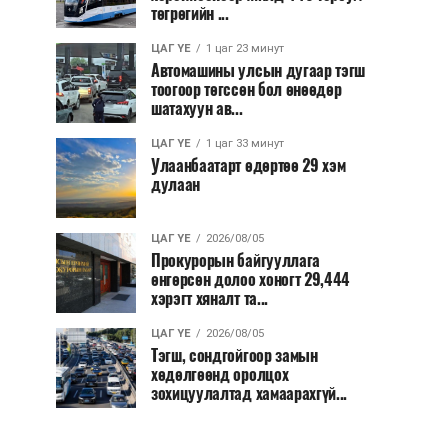
төгрөгийн ...
ЦАГ ҮЕ
1 цаг 23 минут
Автомашины улсын дугаар тэгш
тоогоор төгссөн бол өнөөдөр
шатахуун ав...
ЦАГ ҮЕ
1 цаг 33 минут
Улаанбаатарт өдөртөө 29 хэм
дулаан
ЦАГ ҮЕ
2026/08/05
Прокурорын байгууллага
өнгөрсөн долоо хоногт 29,444
хэрэгт хяналт та...
ЦАГ ҮЕ
2026/08/05
Тэгш, сондгойгоор замын
хөдөлгөөнд оролцох
зохицуулалтад хамаарахгүй...