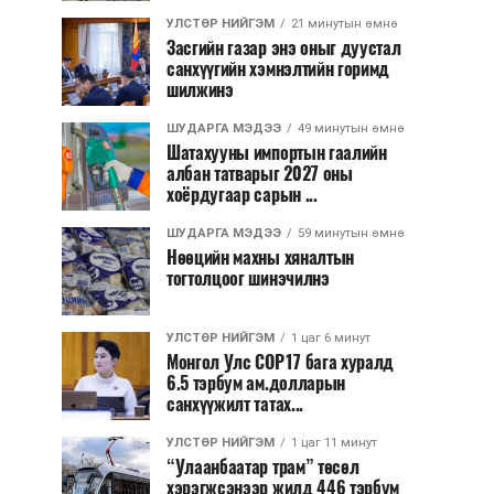
УЛСТӨР НИЙГЭМ
21 минутын өмнө
Засгийн газар энэ оныг дуустал
санхүүгийн хэмнэлтийн горимд
шилжинэ
ШУДАРГА МЭДЭЭ
49 минутын өмнө
Шатахууны импортын гаалийн
албан татварыг 2027 оны
хоёрдугаар сарын ...
ШУДАРГА МЭДЭЭ
59 минутын өмнө
Нөөцийн махны хяналтын
тогтолцоог шинэчилнэ
УЛСТӨР НИЙГЭМ
1 цаг 6 минут
Монгол Улс COP17 бага хуралд
6.5 тэрбум ам.долларын
санхүүжилт татах...
УЛСТӨР НИЙГЭМ
1 цаг 11 минут
“Улаанбаатар трам” төсөл
хэрэгжсэнээр жилд 446 тэрбум