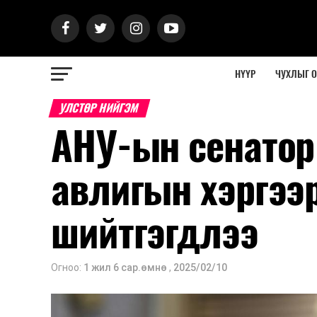
НҮҮР
ЧУХЛЫГ 
УЛСТӨР НИЙГЭМ
АНУ-ын сенатор
авлигын хэргээ
шийтгэгдлээ
Огноо:
1 жил 6 сар.өмнө
,
2025/02/10