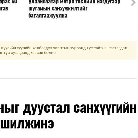
арах 60
Улаанбаатар метро төслийн нэгдүгээр
лгав
шугамын санхүүжилтийг
баталгаажуулна
гуулийн хуулийн холбогдох заалтын хүрээнд тус сайтын сэтгэгдэл
йг түр хугацаанд хаасан болно.
оныг дуустал санхүүгийн
 шилжинэ