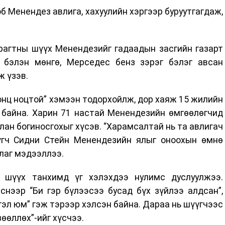
 Менендез авлига, хахуулийн хэргээр буруутгагдаж,
рагтны шүүх Менендезийг гадаадын засгийн газарт
 бэлэн мөнгө, Мерседес бенз зэрэг бэлэг авсан
ж үзэв.
“онц ноцтой” хэмээн тодорхойлж, дор хаяж 15 жилийн
 байна. Харин 71 настай Менендезийн өмгөөлөгчид
лан богиносгохыг хүсэв. “Харамсалтай нь та авлигач
үгч Сидни Стейн Менендезийн ялыг оноохын өмнө
тлаг мэдээллээ.
 шүүх танхимд үг хэлэхдээ нулимс дуслуулжээ.
нээр “Би гэр бүлээсээ бусад бүх зүйлээ алдсан”,
гэл юм” гэж тэрээр хэлсэн байна. Дараа нь шүүгчээс
өөллөх”-ийг хүсчээ.