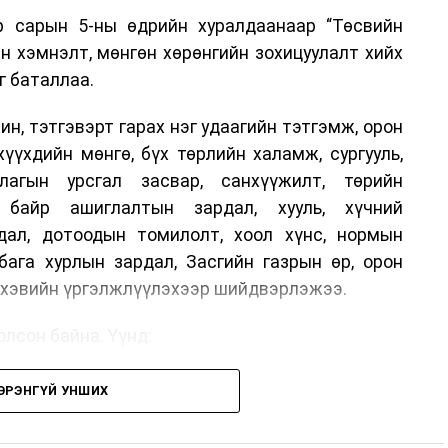
р сарын 5-ны өдрийн хуралдаанаар “Төсвийн
н хэмнэлт, мөнгөн хөрөнгийн зохицуулалт хийх
г баталлаа.
н, тэтгэвэрт гарах нэг удаагийн тэтгэмж, орон
хүүхдийн мөнгө, бүх төрлийн халамж, сургууль,
лагын урсгал засвар, санхүүжилт, төрийн
, байр ашиглалтын зардал, хууль, хүчний
дал, дотоодын томилолт, хоол хүнс, нормын
бага хурлын зардал, Засгийн газрын өр, орон
г хэвийн үргэлжлүүлэхээр шийдвэрлэжээ.
лсон байна. Үүнд:
н шийдвэртэйгээс бусад хурал, зөвлөгөөн, ой,
ЭРЭНГҮЙ УНШИХ
ын арга хэмжээ;
дөр албан тушаалтны томилолтоос бусад гадаад