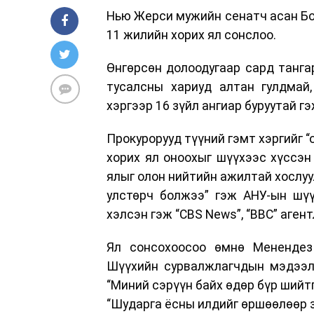
Нью Жерси мужийн сенатч асан Боб
11 жилийн хорих ял сонслоо.
Өнгөрсөн долоодугаар сард танга
тусалсны хариуд алтан гулдмай,
хэргээр 16 зүйл ангиар буруутай гэ
Прокурорууд түүний гэмт хэргийг 
хорих ял оноохыг шүүхээс хүссэн
ялыг олон нийтийн ажилтай хослуу
улстөрч болжээ” гэж АНУ-ын шү
хэлсэн гэж “CBS News”, “BBC” аген
Ял сонсохоосоо өмнө Менендез
Шүүхийн сурвалжлагчдын мэдээлс
“Миний сэрүүн байх өдөр бүр шийт
“Шударга ёсны илдийг өршөөлөөр з