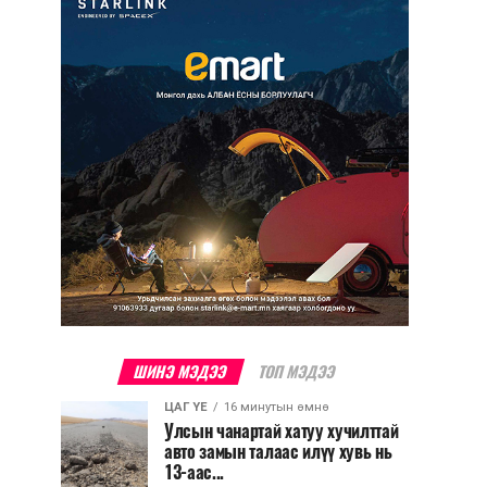
ШИНЭ МЭДЭЭ
ТОП МЭДЭЭ
ЦАГ ҮЕ
16 минутын өмнө
Улсын чанартай хатуу хучилттай
авто замын талаас илүү хувь нь
13-аас...