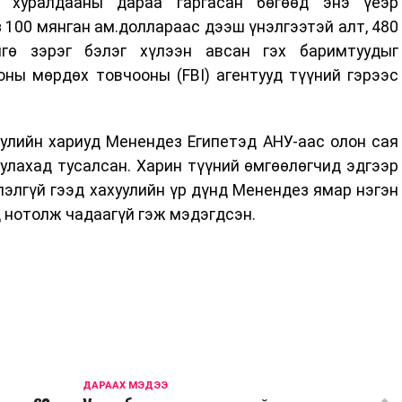
 хуралдааны дараа гаргасан бөгөөд энэ үеэр
100 мянган ам.доллараас дээш үнэлгээтэй алт, 480
гө зэрэг бэлэг хүлээн авсан гэх баримтуудыг
оны мөрдөх товчооны (FBI) агентууд түүний гэрээс
улийн хариуд Менендез Египетэд АНУ-аас олон сая
лахад тусалсан. Харин түүний өмгөөлөгчид эдгээр
лэлгүй гээд хахуулийн үр дүнд Менендез ямар нэгэн
д нотолж чадаагүй гэж мэдэгдсэн.
ДАРААХ МЭДЭЭ