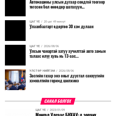
Автомашины улсын дугаар сондгой тоогоор
төгссөн бол өнөөдөр шатахуун...
ДАРААХ МЭДЭЭ
Улаанбаатарт өдөртөө 25 хэм дулаан
ӨМНӨХ МЭДЭЭ
ЦАГ ҮЕ
20 цаг 49 минут
“Морингийн даваа-Нисэх” чиглэлийн нийтийн
Улаанбаатарт өдөртөө 30 хэм дулаан
тээврийн замналд түр өөрчлөлт орууллаа
ЦАГ ҮЕ
2026/08/06
Улсын чанартай хатуу хучилттай авто замын
талаас илүү хувь нь 13-аас...
УЛСТӨР НИЙГЭМ
2026/08/06
Засгийн газар энэ оныг дуустал санхүүгийн
хэмнэлтийн горимд шилжинэ
САНАЛ БОЛГОХ
ЦАГ ҮЕ
2023/01/09
Монгол Улсаас БНХАУ-д зорчих