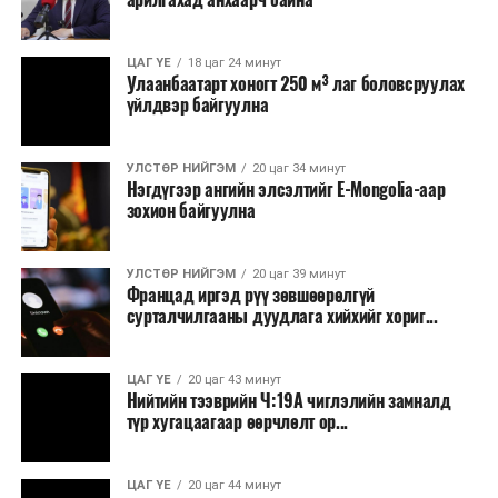
одоогийн байдлаар 63.3 га талбайд 453 мянган ширхэг
бургас, улиас, харгана, үхрийн нүд тарьжээ.
ЦАГ ҮЕ
18 цаг 24 минут
Улаанбаатарт хоногт 250 м³ лаг боловсруулах
үйлдвэр байгуулна
Түүнчлэн 2027 он хүртэл хэрэгжүүлэх “Цагаан тоосны
дэгдэлт, сөрөг нөлөөллийг бууруулах хөтөлбөр”-ийг
баталж, “Эрдэнэт үйлдвэр” ТӨҮГ-ын баяжуулах
УЛСТӨР НИЙГЭМ
20 цаг 34 минут
Нэгдүгээр ангийн элсэлтийг E-Mongolia-аар
үйлдвэрийн Хаягдлын аж ахуйд 2022-2023 онд нийт 3
зохион байгуулна
сая модыг тарьсан байна.
Ингэснээр Хаягдлын аж ахуйгаас 15 км нутагт
УЛСТӨР НИЙГЭМ
20 цаг 39 минут
Францад иргэд рүү зөвшөөрөлгүй
үргэлжилж буй цагаан тоосны дэгдэлтийг сааруулж,
сурталчилгааны дуудлага хийхийг хориг...
Эрдэнэт хот болон бүс нутгийн агаарын чанарыг
сайжруулах ач холбогдолтой гэдгийг Ногоон
хөгжлийн төслийн нэгжийн дарга Б.Сэр-Оддамба
ЦАГ ҮЕ
20 цаг 43 минут
Нийтийн тээврийн Ч:19А чиглэлийн замналд
хэлж байв.
түр хугацаагаар өөрчлөлт ор...
ЦАГ ҮЕ
20 цаг 44 минут
УНШСАН:
1372