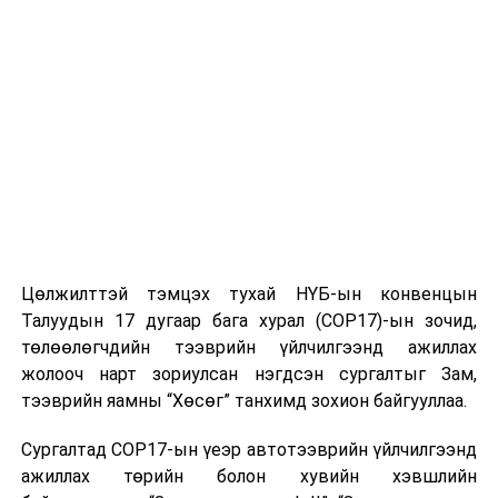
Энэ хүрээнд Ногоон хөгжлийн төслийн нэгжийг
байгуулж, 100 сая модыг 13 аймгийн нутагт орон зайн
оновчтой төлөвлөлтөөр экосистем, эдийн засгийн үр
ашигтайгаар тарьж ургуулах “Эрдэнэт-100 сая”
хөтөлбөрийг боловсруулан ажиллаж байна. Үүнд:
• Хангайн бүсэд 33 сая мод,
• Говийн бүсэд 30 сая мод,
• Суурьшлын бүсэд 27 сая мод,
Цөлжилттэй тэмцэх тухай НҮБ-ын конвенцын
Талуудын 17 дугаар бага хурал (COP17)-ын зочид,
• Хамгаалалтын зурваст 10 сая мод тарьж, ургуулах
төлөөлөгчдийн тээврийн үйлчилгээнд ажиллах
урт хугацааны төлөвлөлт хийгээд байна.
жолооч нарт зориулсан нэгдсэн сургалтыг Зам,
тээврийн яамны “Хөсөг” танхимд зохион байгууллаа.
“Эрдэнэт-100 сая”
Сургалтад COP17-ын үеэр автотээврийн үйлчилгээнд
хөтөлбөрийг амжилттай
ажиллах төрийн болон хувийн хэвшлийн