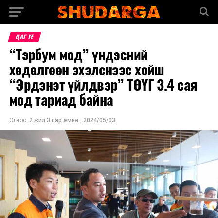
ЦАГ ҮЕ
“Тэрбум мод” үндэсний
хөдөлгөөн эхэлснээс хойш
“Эрдэнэт үйлдвэр” ТӨҮГ 3.4 сая
мод тариад байна
Огноо:
2 жил 3 сар.өмнө
,
2024/05/03