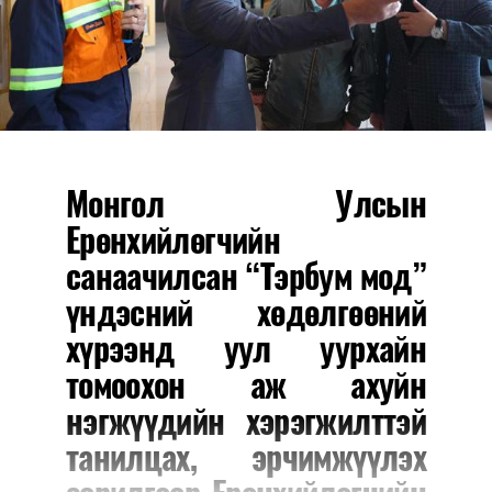
Монгол Улсын
Ерөнхийлөгчийн
санаачилсан “Тэрбум мод”
үндэсний хөдөлгөөний
хүрээнд уул уурхайн
томоохон аж ахуйн
нэгжүүдийн хэрэгжилттэй
танилцах, эрчимжүүлэх