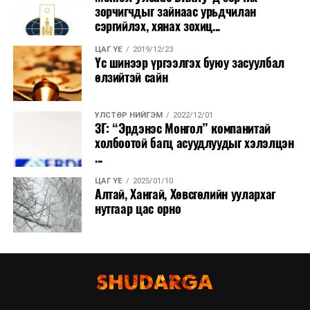
зорчигчдыг зайнаас урьдчилан
сэргийлэх, хянах зохиц...
ЦАГ ҮЕ
2019/12/23
Үс шинээр үргээлгэх буюу засуулбал
өлзийтэй сайн
УЛСТӨР НИЙГЭМ
2022/12/01
ЗГ: “Эрдэнэс Монгол” компанитай
холбоотой багц асуудлуудыг хэлэлцэн
...
ЦАГ ҮЕ
2025/01/10
Алтай, Хангай, Хөвсгөлийн уулархаг
нутгаар цас орно